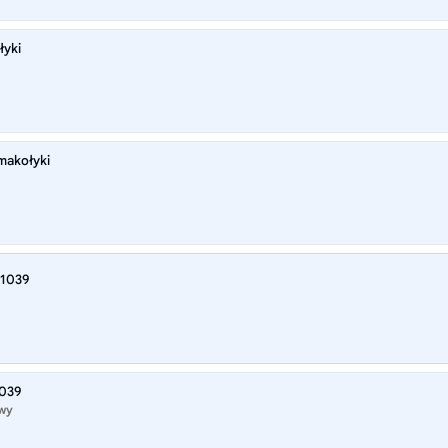
łyki
makołyki
11039
1039
owy