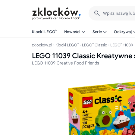
Wpisz nazwę lu
®
porównywarka cen klocków LEGO
®
Klocki LEGO
Nowości
Serie
Odkrywaj
®
®
®
zklocków.pl
Klocki LEGO
LEGO
Classic
LEGO
11039
LEGO 11039 Classic Kreatywne
LEGO 11039 Creative Food Friends