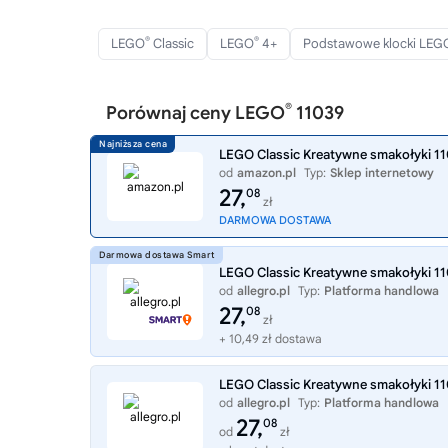
®
®
LEGO
Classic
LEGO
4+
Podstawowe klocki LEG
®
Porównaj ceny LEGO
11039
LEGO Classic Kreatywne smakołyki 1103
od
amazon.pl
Typ:
Sklep internetowy
27,
08
zł
DARMOWA DOSTAWA
LEGO Classic Kreatywne smakołyki 1
od
allegro.pl
Typ:
Platforma handlowa
27,
08
zł
+ 10,49 zł dostawa
LEGO Classic Kreatywne smakołyki 1
od
allegro.pl
Typ:
Platforma handlowa
27,
08
od
zł