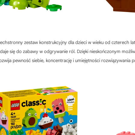
zechstronny zestaw konstrukcyjny dla dzieci w wieku od czterech 
 nadaje się do zabawy w odgrywanie ról. Dzięki nieskończonym moż
wija pewność siebie, koncentrację i umiejętności rozwiązywania p