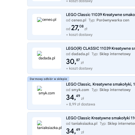
+ koszt dostawy
LEGO Classic 11039 Kreatywne smako
od
ceneo.pl
Typ:
Porównywarka cen
27,
08
od
zł
+ koszt dostawy
LEGO(R) CLASSIC 11039 Kreatywne s
od
dadada.pl
Typ:
Sklep internetowy
30,
87
zł
+ koszt dostawy
LEGO Classic, Kreatywne smakołyki, 
od
smyk.com
Typ:
Sklep internetowy
34,
49
zł
+ 8,99 zł dostawa
LEGO Classic Kreatywne smakołyki 1
od
taniaksiazka.pl
Typ:
Sklep internet
34,
49
zł