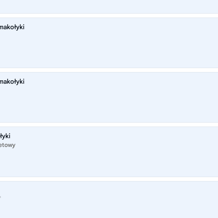
makołyki
makołyki
łyki
netowy
®