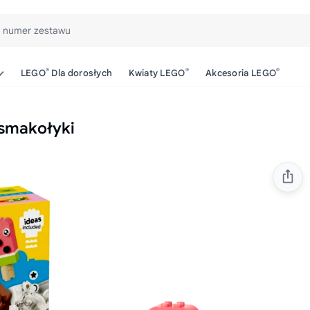
b numer zestawu
®
®
®
LEGO
Dla dorosłych
Kwiaty LEGO
Akcesoria LEGO
 smakołyki