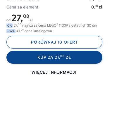
18
Cena za element
0,
zł
27,
08
od
zł
00
®
27,
najniższa cena LEGO
11039 z ostatnich 30 dni
0%
99
41,
cena katalogowa
-36%
PORÓWNAJ 13 OFERT
08
KUP ZA 27,
ZŁ
WIĘCEJ INFORMACJI