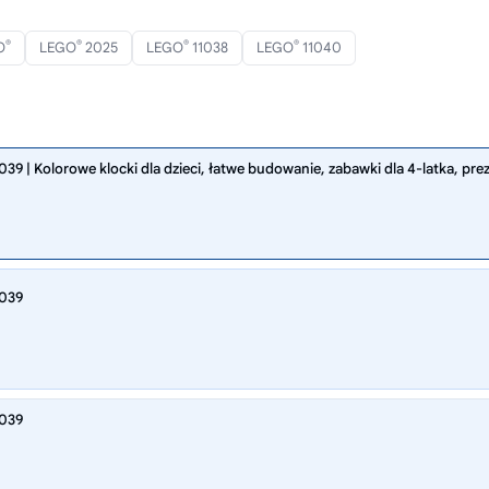
®
®
®
®
O
LEGO
2025
LEGO
11038
LEGO
11040
9 | Kolorowe klocki dla dzieci, łatwe budowanie, zabawki dla 4-latka, prez
1039
1039