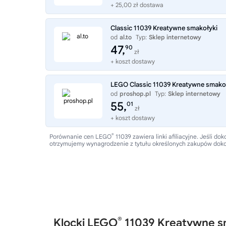
+ 25,00 zł dostawa
Classic 11039 Kreatywne smakołyki
od
al.to
Typ:
Sklep internetowy
47,
90
zł
+ koszt dostawy
LEGO Classic 11039 Kreatywne smako
od
proshop.pl
Typ:
Sklep internetowy
55,
01
zł
+ koszt dostawy
®
Porównanie cen LEGO
11039 zawiera linki afiliacyjne. Jeśli
otrzymujemy wynagrodzenie z tytułu określonych zakupów dok
®
Klocki LEGO
11039 Kreatywne s