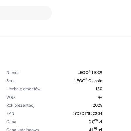
®
Numer
LEGO
11039
®
Seria
LEGO
Classic
Liczba elementów
150
Wiek
4+
Rok prezentacji
2025
EAN
5702017822204
08
Cena
27,
zł
99
Cena katalogowa
41,
zł