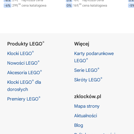
299,
najniższa cena
169,
najniższa cena
-6%
0%
0%
99
99
299,
cena katalogowa
169,
cena katalogowa
-6%
0%
-5
®
Produkty LEGO
Więcej
®
Klocki LEGO
Karty podarunkowe
®
LEGO
®
Nowości LEGO
®
Serie LEGO
®
Akcesoria LEGO
®
Skróty LEGO
®
Klocki LEGO
dla
dorosłych
zklocków.pl
®
Premiery LEGO
Mapa strony
Aktualności
Blog