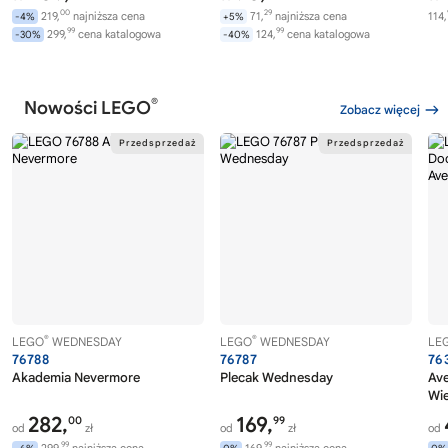
00
29
219,
najniższa cena
71,
najniższa cena
114,
-4%
+5%
99
99
299,
cena katalogowa
124,
cena katalogowa
-30%
-40%
®
Nowości LEGO
Zobacz więcej
®
®
LEGO
WEDNESDAY
LEGO
WEDNESDAY
LE
76788
76787
76
Akademia Nevermore
Plecak Wednesday
Av
Wi
282,
169,
00
99
od
zł
od
zł
od
99
99