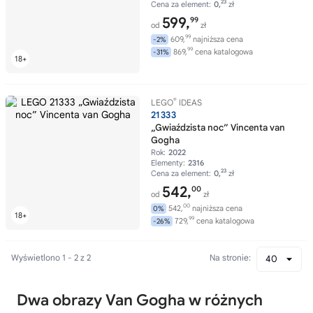
23
Cena za element:
0,
zł
599,
99
od
zł
99
609,
najniższa cena
-2%
99
869,
cena katalogowa
-31%
®
LEGO
IDEAS
21333
„Gwiaździsta noc” Vincenta van
Gogha
Rok:
2022
Elementy:
2316
23
Cena za element:
0,
zł
542,
00
od
zł
00
542,
najniższa cena
0%
99
729,
cena katalogowa
-26%
Wyświetlono 1 - 2 z 2
Na stronie:
40
Dwa obrazy Van Gogha w różnych