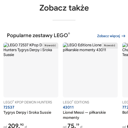
Zobacz także
®
Popularne zestawy LEGO
Zobacz więcej
®
®
LEGO
KPOP DEMON HUNTERS
LEGO
EDITIONS
LE
72537
43011
77
Tygrys Derpy i Sroka Sussie
Lionel Messi — piłkarskie
Bol
momenty
209,
75,
90
19
od
zł
od
zł
od