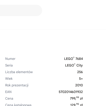
®
Numer
LEGO
7684
®
Seria
LEGO
City
Liczba elementów
256
Wiek
5+
Rok prezentacji
2010
EAN
5702014601932
99
Cena
799,
zł
95
Cena katalogowa
129,
zł