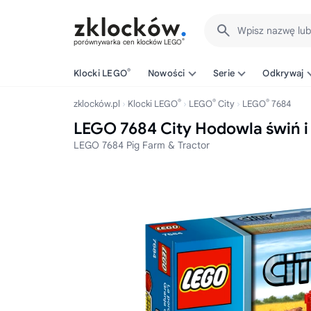
Wpisz nazwę lu
®
porównywarka cen klocków LEGO
®
Klocki LEGO
Nowości
Serie
Odkrywaj
®
®
®
zklocków.pl
Klocki LEGO
LEGO
City
LEGO
7684
LEGO 7684 City Hodowla świń i 
LEGO 7684 Pig Farm & Tractor