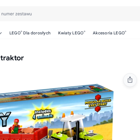
b numer zestawu
®
®
®
LEGO
Dla dorosłych
Kwiaty LEGO
Akcesoria LEGO
traktor