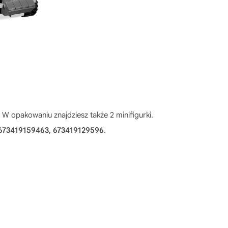
. W opakowaniu znajdziesz także 2 minifigurki.
673419159463, 673419129596
.