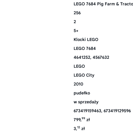
LEGO 7684 Pig Farm & Tracto
256
2
5+
Klocki LEGO
LEGO 7684
4641252, 4567632
LEGO
LEGO City
2010
pudełko
w sprzedaży
673419159463, 673419129596
99
799,
zł
12
3,
zł