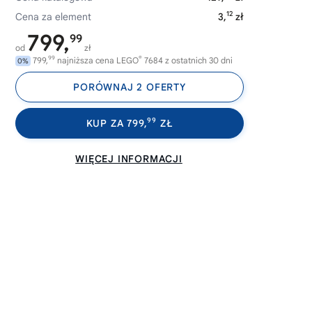
12
Cena za element
3,
zł
799,
99
od
zł
99
®
799,
najniższa cena LEGO
7684 z ostatnich 30 dni
0%
PORÓWNAJ 2 OFERTY
99
KUP ZA 799,
ZŁ
WIĘCEJ INFORMACJI