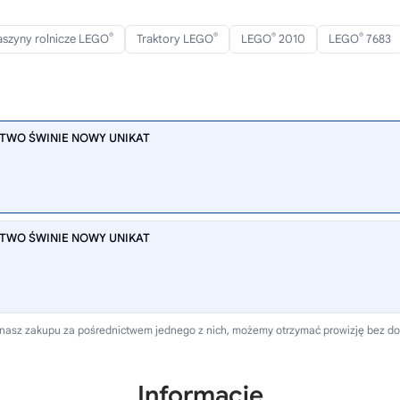
®
®
®
®
szyny rolnicze LEGO
Traktory LEGO
LEGO
2010
LEGO
7683
STWO ŚWINIE NOWY UNIKAT
STWO ŚWINIE NOWY UNIKAT
dokonasz zakupu za pośrednictwem jednego z nich, możemy otrzymać prowizję bez d
Informacje