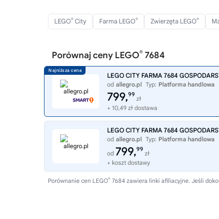
®
®
®
LEGO
City
Farma LEGO
Zwierzęta LEGO
Ma
®
Porównaj ceny LEGO
7684
LEGO CITY FARMA 7684 GOSPODAR
od
allegro.pl
Typ:
Platforma handlowa
799,
99
zł
+ 10,49 zł dostawa
LEGO CITY FARMA 7684 GOSPODAR
od
allegro.pl
Typ:
Platforma handlowa
799,
99
od
zł
+ koszt dostawy
®
Porównanie cen LEGO
7684 zawiera linki afiliacyjne. Jeśli 