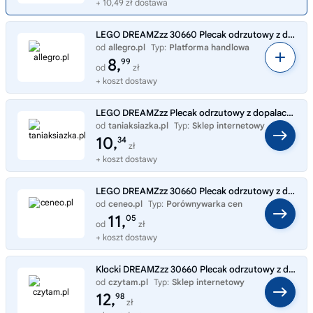
+ 10,49 zł dostawa
LEGO DREAMZzz 30660 Plecak odrzutowy z dopalaczami Zoey Nowy Polybag
od
allegro.pl
Typ:
Platforma handlowa
8,
99
od
zł
+ koszt dostawy
LEGO DREAMZzz Plecak odrzutowy z dopalaczami Zoey 30660
od
taniaksiazka.pl
Typ:
Sklep internetowy
10,
34
zł
+ koszt dostawy
LEGO DREAMZzz 30660 Plecak odrzutowy z dopalaczami Zoey
od
ceneo.pl
Typ:
Porównywarka cen
11,
05
od
zł
+ koszt dostawy
Klocki DREAMZzz 30660 Plecak odrzutowy z dopalaczami Zoey (30660)
od
czytam.pl
Typ:
Sklep internetowy
12,
98
zł