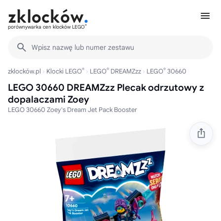
®
porównywarka cen klocków LEGO
Wpisz nazwę lub numer zestawu
®
®
®
zklocków.pl
Klocki LEGO
LEGO
DREAMZzz
LEGO
30660
LEGO 30660 DREAMZzz Plecak odrzutowy z
dopalaczami Zoey
LEGO 30660 Zoey's Dream Jet Pack Booster