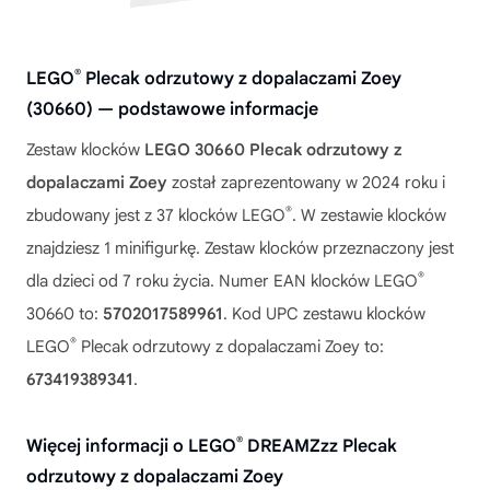
®
LEGO
Plecak odrzutowy z dopalaczami Zoey
(30660) — podstawowe informacje
Zestaw klocków
LEGO 30660 Plecak odrzutowy z
dopalaczami Zoey
został zaprezentowany w 2024 roku i
®
zbudowany jest z 37 klocków LEGO
. W zestawie klocków
znajdziesz 1 minifigurkę. Zestaw klocków przeznaczony jest
®
dla dzieci od 7 roku życia. Numer EAN klocków LEGO
30660 to:
5702017589961
. Kod UPC zestawu klocków
®
LEGO
Plecak odrzutowy z dopalaczami Zoey to:
673419389341
.
®
Więcej informacji o LEGO
DREAMZzz Plecak
odrzutowy z dopalaczami Zoey