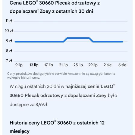
®
Cena LEGO
30660 Plecak odrzutowy z
dopalaczami Zoey z ostatnich 30 dni
11 zł
10 zł
9 zł
8 zł
7 zł
9 lip
13 lip
17 lip
21 lip
25 lip
29 lip
2 sie
6 sie
Ceny produktów dostępnych w serwisie Amazon nie są uwzględniane na
wykresie historii ceny.
®
W ciągu ostatnich 30 dni w
najniższej cenie LEGO
30660 Plecak odrzutowy z dopalaczami Zoey
było
dostępne za 8,99zł.
®
Historia ceny LEGO
30660 z ostatnich 12
miesięcy