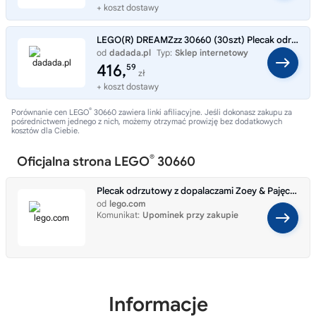
+ koszt dostawy
LEGO(R) DREAMZzz 30660 (30szt) Plecak odrzutowy z dopalaczami Zoey & Pajęcza ucieczka Z-Bloba i Bunc
od
dadada.pl
Typ:
Sklep internetowy
416,
59
zł
+ koszt dostawy
®
Porównanie cen LEGO
30660 zawiera linki afiliacyjne. Jeśli dokonasz zakupu za
pośrednictwem jednego z nich, możemy otrzymać prowizję bez dodatkowych
kosztów dla Ciebie.
®
Oficjalna strona LEGO
30660
Plecak odrzutowy z dopalaczami Zoey & Pajęcza ucieczka Z-Bloba i Bunchu 30660
od
lego.com
Komunikat:
Upominek przy zakupie
Informacje