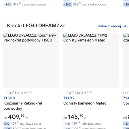
99
99
419,
cena katalogowa
299,
cena katalogowa
-34%
-34%
-3
Klocki LEGO DREAMZzz
Zobacz więcej
®
®
LEGO
DREAMZZZ
LEGO
DREAMZZZ
LE
71500
71492
71
Koszmarny Rekinokręt
Ognisty kameleon Mateo
So
podwodny
409,
145,
90
90
od
zł
od
zł
od
90
89
409,
najniższa cena
139,
najniższa cena
0%
+4%
-2
99
99
599,
cena katalogowa
209,
cena katalogowa
-32%
-31%
-3