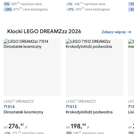
89
69
589,
najniższa cena
348,
najniższa cena
0%
+1%
-7
99
99
879,
cena katalogowa
559,
cena katalogowa
-33%
-37%
-3
Klocki LEGO DREAMZzz 2026
Zobacz więcej
®
®
LEGO
DREAMZZZ
LEGO
DREAMZZZ
LE
71514
71512
71
Dinostatek kosmiczny
Krokodylołódź podwodna
Lis
276,
198,
97
99
od
zł
od
zł
od
59
97
272,
najniższa cena
199,
najniższa cena
+2%
0%
0%