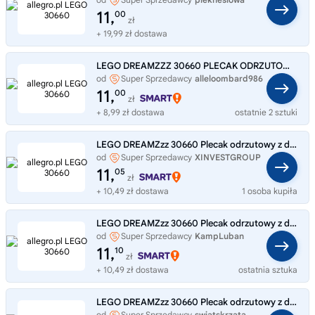
11,
00
zł
+ 19,99 zł dostawa
LEGO DREAMZZZ 30660 PLECAK ODRZUTOWY Z DOPALACZAMI ZOEY
od
Super Sprzedawcy
alleloombard986
11,
00
zł
+ 8,99 zł dostawa
ostatnie 2 sztuki
LEGO DREAMZzz 30660 Plecak odrzutowy z dopalaczami Zoey
od
Super Sprzedawcy
XINVESTGROUP
11,
05
zł
+ 10,49 zł dostawa
1 osoba kupiła
LEGO DREAMZzz 30660 Plecak odrzutowy z dopalaczami Zoey
od
Super Sprzedawcy
KampLuban
11,
10
zł
+ 10,49 zł dostawa
ostatnia sztuka
LEGO DREAMZzz 30660 Plecak odrzutowy z dopalaczami Zoey
od
Super Sprzedawcy
swiatskrzata