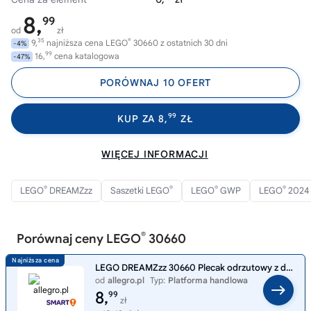
8,
99
od
zł
35
®
9,
najniższa cena LEGO
30660 z ostatnich 30 dni
-4%
99
16,
cena katalogowa
-47%
PORÓWNAJ 10 OFERT
99
KUP ZA 8,
ZŁ
WIĘCEJ INFORMACJI
®
®
®
®
LEGO
DREAMZzz
Saszetki LEGO
LEGO
GWP
LEGO
2024
®
Porównaj ceny LEGO
30660
LEGO DREAMZzz 30660 Plecak odrzutowy z dopalaczami Zoey Nowy Polybag
od
allegro.pl
Typ:
Platforma handlowa
8,
99
zł