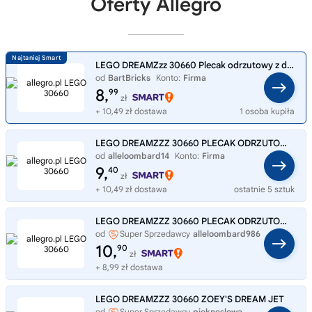
Oferty Allegro
LEGO DREAMZzz 30660 Plecak odrzutowy z dopalaczami Zoey Nowy Polybag
od
BartBricks
Konto:
Firma
8,
99
zł
+ 10,49 zł dostawa
1 osoba kupiła
LEGO DREAMZZZ 30660 PLECAK ODRZUTOWY Z DOPALACZAMI ZOEY
od
alleloombard14
Konto:
Firma
9,
40
zł
+ 10,49 zł dostawa
ostatnie 5 sztuk
LEGO DREAMZZZ 30660 PLECAK ODRZUTOWY Z DOPALACZAMI ZOEY
od
Super Sprzedawcy
alleloombard986
10,
90
zł
+ 8,99 zł dostawa
LEGO DREAMZZZ 30660 ZOEY'S DREAM JET
od
Super Sprzedawcy
piekneslowa