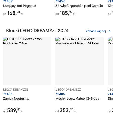
71457
71456
71
Latający koń Pegasus
Żółwia furgonetka pani Castillo
Kla
168,
185,
98
99
od
zł
od
zł
od
Klocki LEGO DREAMZzz 2024
Zobacz więcej
®
®
LEGO
DREAMZZZ
LEGO
DREAMZZZ
LE
71486
71485
71
Zamek Nocturnia
Mech-rycerz Mateo i Z-Bloba
Di
589,
353,
89
90
od
zł
od
zł
od