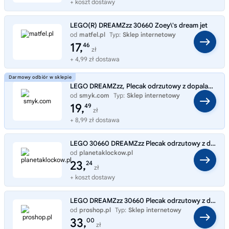
+ koszt dostawy
LEGO(R) DREAMZzz 30660 Zoey\'s dream jet
od
matfel.pl
Typ:
Sklep internetowy
17,
46
zł
+ 4,99 zł dostawa
LEGO DREAMZzz, Plecak odrzutowy z dopalaczami Zoey, 30660
od
smyk.com
Typ:
Sklep internetowy
19,
49
zł
+ 8,99 zł dostawa
LEGO 30660 DREAMZzz Plecak odrzutowy z dopalaczami Zoey
od
planetaklockow.pl
Typ:
Sklep internetowy
23,
24
zł
+ koszt dostawy
LEGO DREAMZzz 30660 Plecak odrzutowy z dopalaczami Zoey
od
proshop.pl
Typ:
Sklep internetowy
33,
00
zł