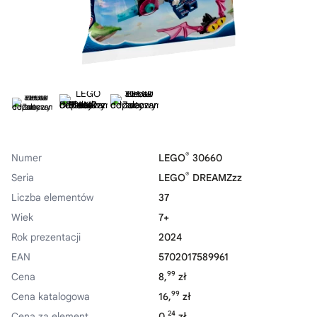
®
Numer
LEGO
30660
®
Seria
LEGO
DREAMZzz
Liczba elementów
37
Wiek
7+
Rok prezentacji
2024
EAN
5702017589961
99
Cena
8,
zł
99
Cena katalogowa
16,
zł
24
Cena za element
0,
zł