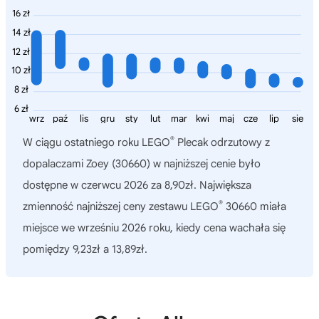
16 zł
14 zł
12 zł
10 zł
8 zł
6 zł
wrz
paź
lis
gru
sty
lut
mar
kwi
maj
cze
lip
sie
®
W ciągu ostatniego roku
LEGO
Plecak odrzutowy z
dopalaczami Zoey (30660)
w najniższej cenie było
dostępne w czerwcu 2026 za 8,90zł. Największa
®
zmienność najniższej ceny zestawu LEGO
30660 miała
miejsce we wrześniu 2026 roku, kiedy cena wachała się
pomiędzy 9,23zł a 13,89zł.