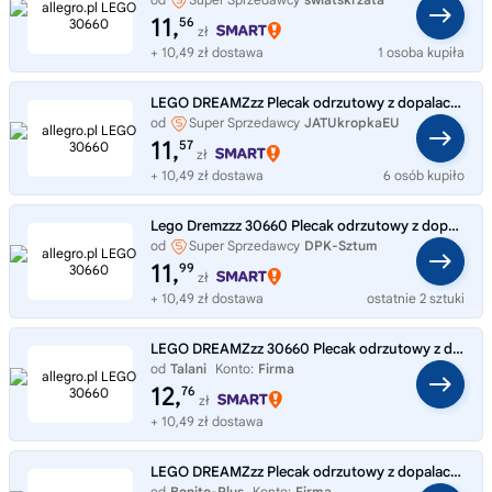
11,
56
zł
+ 10,49 zł dostawa
1 osoba kupiła
LEGO DREAMZzz Plecak odrzutowy z dopalaczami Zoey 30660
od
Super Sprzedawcy
JATUkropkaEU
11,
57
zł
+ 10,49 zł dostawa
6 osób kupiło
Lego Dremzzz 30660 Plecak odrzutowy z dopalaczami Zoey
od
Super Sprzedawcy
DPK-Sztum
11,
99
zł
+ 10,49 zł dostawa
ostatnie 2 sztuki
LEGO DREAMZzz 30660 Plecak odrzutowy z dopalaczami Zoey
od
Talani
Konto:
Firma
12,
76
zł
+ 10,49 zł dostawa
LEGO DREAMZzz Plecak odrzutowy z dopalaczami Zoey 30660 LEGO
od
Bonito-Plus
Konto:
Firma