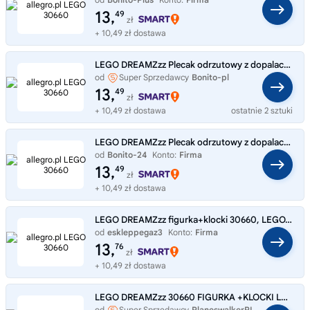
13,
49
zł
+ 10,49 zł dostawa
LEGO DREAMZzz Plecak odrzutowy z dopalaczami Zoey 30660 LEGO
od
Super Sprzedawcy
Bonito-pl
13,
49
zł
+ 10,49 zł dostawa
ostatnie 2 sztuki
LEGO DREAMZzz Plecak odrzutowy z dopalaczami Zoey 30660 LEGO
od
Bonito-24
Konto:
Firma
13,
49
zł
+ 10,49 zł dostawa
LEGO DREAMZzz figurka+klocki 30660, LEGO, 271670.
od
eskleppegaz3
Konto:
Firma
13,
76
zł
+ 10,49 zł dostawa
LEGO DREAMZzz 30660 FIGURKA +KLOCKI LUDZIK PLECAK ODRZUTOWY NIETOPERZ
od
Super Sprzedawcy
PlaneswalkerPL