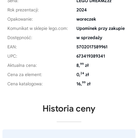
Seria:
LEGO DREAMZzz
Rok prezentacji:
2024
Opakowanie:
woreczek
Komunikat w sklepie lego.com:
Upominek przy zakupie
Dostępność:
w sprzedaży
EAN:
5702017589961
UPC:
673419389341
99
Aktualna cena:
8,
zł
24
Cena za element:
0,
zł
99
Cena katalogowa:
16,
zł
Historia ceny