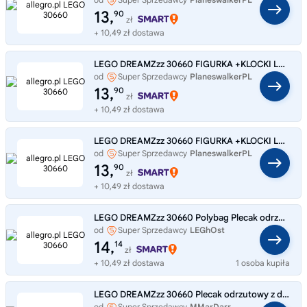
13,
90
zł
+ 10,49 zł dostawa
LEGO DREAMZzz 30660 FIGURKA +KLOCKI LUDZIK PLECAK ODRZUTOWY NIETOPERZ
od
Super Sprzedawcy
PlaneswalkerPL
13,
90
zł
+ 10,49 zł dostawa
LEGO DREAMZzz 30660 FIGURKA +KLOCKI LUDZIK PLECAK ODRZUTOWY NIETOPERZ
od
Super Sprzedawcy
PlaneswalkerPL
13,
90
zł
+ 10,49 zł dostawa
LEGO DREAMZzz 30660 Polybag Plecak odrzutowy z dopalaczami Zoey NOWY
od
Super Sprzedawcy
LEGhOst
14,
14
zł
+ 10,49 zł dostawa
1 osoba kupiła
LEGO DREAMZzz 30660 Plecak odrzutowy z dopalaczami Zoey
od
Super Sprzedawcy
MMarDarr