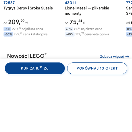
72537
43011
77
Tygrys Derpy i Sroka Sussie
Lionel Messi — piłkarskie
Sa
momenty
SF9
209,
75,
90
24
od
zł
od
zł
od
46
29
220,
najniższa cena
71,
najniższa cena
-5%
+6%
0%
99
99
299,
cena katalogowa
124,
cena katalogowa
-30%
-40%
-4
®
Nowości LEGO
Zobacz więcej
99
KUP ZA 8,
ZŁ
PORÓWNAJ 10 OFERT
®
®
LEGO
WEDNESDAY
LEGO
WEDNESDAY
LE
76788
76787
76