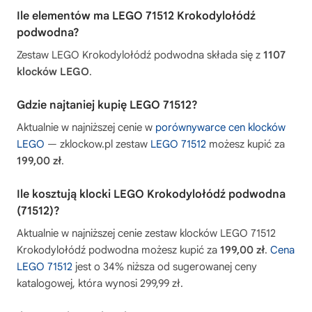
Ile elementów ma LEGO 71512 Krokodylołódź
podwodna?
Zestaw LEGO Krokodylołódź podwodna składa się z
1107
klocków LEGO
.
Gdzie najtaniej kupię LEGO 71512?
Aktualnie w najniższej cenie w
porównywarce cen klocków
LEGO
— zklockow.pl zestaw
LEGO 71512
możesz kupić za
199,00 zł
.
Ile kosztują klocki LEGO Krokodylołódź podwodna
(71512)?
Aktualnie w najniższej cenie zestaw klocków LEGO 71512
Krokodylołódź podwodna możesz kupić za
199,00 zł
.
Cena
LEGO 71512
jest o 34% niższa od sugerowanej ceny
katalogowej, która wynosi 299,99 zł.