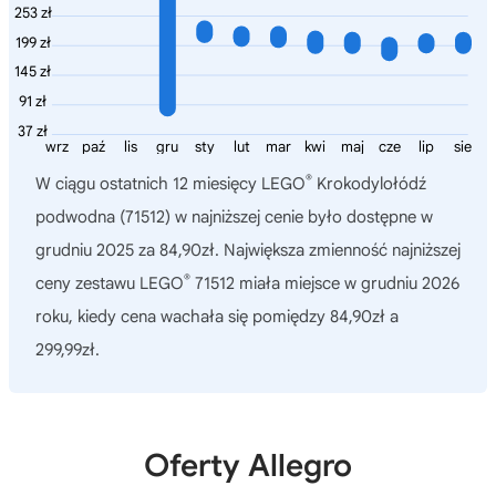
253 zł
199 zł
145 zł
91 zł
37 zł
wrz
paź
lis
gru
sty
lut
mar
kwi
maj
cze
lip
sie
®
W ciągu ostatnich 12 miesięcy
LEGO
Krokodylołódź
podwodna (71512)
w najniższej cenie było dostępne w
grudniu 2025 za 84,90zł. Największa zmienność najniższej
®
ceny zestawu LEGO
71512 miała miejsce w grudniu 2026
roku, kiedy cena wachała się pomiędzy 84,90zł a
299,99zł.
Oferty Allegro