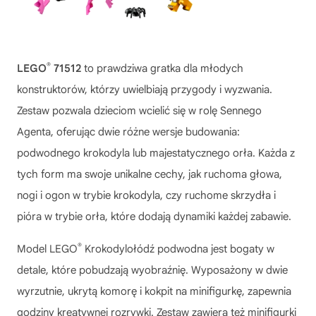
®
LEGO
71512
to prawdziwa gratka dla młodych
konstruktorów, którzy uwielbiają przygody i wyzwania.
Zestaw pozwala dzieciom wcielić się w rolę Sennego
Agenta, oferując dwie różne wersje budowania:
podwodnego krokodyla lub majestatycznego orła. Każda z
tych form ma swoje unikalne cechy, jak ruchoma głowa,
nogi i ogon w trybie krokodyla, czy ruchome skrzydła i
pióra w trybie orła, które dodają dynamiki każdej zabawie.
®
Model
LEGO
Krokodylołódź podwodna
jest bogaty w
detale, które pobudzają wyobraźnię. Wyposażony w dwie
wyrzutnie, ukrytą komorę i kokpit na minifigurkę, zapewnia
godziny kreatywnej rozrywki. Zestaw zawiera też minifigurki