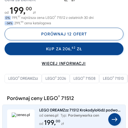
199,
00
od
zł
97
®
199,
najniższa cena LEGO
71512 z ostatnich 30 dni
0%
99
299,
cena katalogowa
-34%
PORÓWNAJ 12 OFERT
62
KUP ZA 206,
ZŁ
WIĘCEJ INFORMACJI
®
®
®
®
LEGO
DREAMZzz
LEGO
2026
LEGO
71508
LEGO
71513
®
Porównaj ceny LEGO
71512
LEGO DREAMZzz 71512 Krokodylołódź podwodna
od
ceneo.pl
Typ:
Porównywarka cen
199,
00
od
zł