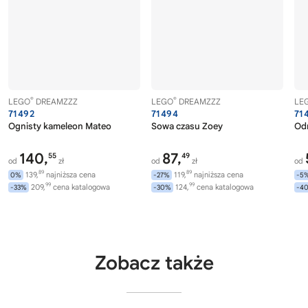
®
®
LEGO
DREAMZZZ
LEGO
DREAMZZZ
LE
71492
71494
71
Ognisty kameleon Mateo
Sowa czasu Zoey
Od
140,
87,
55
49
od
zł
od
zł
od
89
89
139,
najniższa cena
119,
najniższa cena
0%
-27%
-5
99
99
209,
cena katalogowa
124,
cena katalogowa
-33%
-30%
-4
Zobacz także