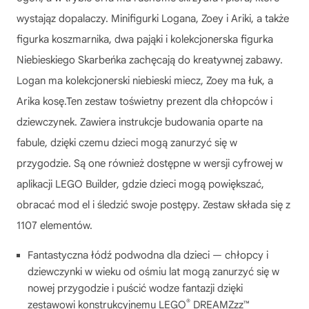
wystająz dopalaczy. Minifigurki Logana, Zoey i Ariki, a także
figurka koszmarnika, dwa pająki i kolekcjonerska figurka
Niebieskiego Skarbeńka zachęcają do kreatywnej zabawy.
Logan ma kolekcjonerski niebieski miecz, Zoey ma łuk, a
Arika kosę.Ten zestaw toświetny prezent dla chłopców i
dziewczynek. Zawiera instrukcje budowania oparte na
fabule, dzięki czemu dzieci mogą zanurzyć się w
przygodzie. Są one również dostępne w wersji cyfrowej w
aplikacji LEGO Builder, gdzie dzieci mogą powiększać,
obracać mod el i śledzić swoje postępy. Zestaw składa się z
1107 elementów.
Fantastyczna łódź podwodna dla dzieci — chłopcy i
dziewczynki w wieku od ośmiu lat mogą zanurzyć się w
nowej przygodzie i puścić wodze fantazji dzięki
®
zestawowi konstrukcyjnemu LEGO
DREAMZzz™