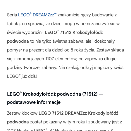
®
Seria
LEGO
DREAMZzz™
znakomicie łączy budowanie z
fabułą, co sprawia, że dzieci mogą w pełni zanurzyć się w
®
świecie wyobraźni.
LEGO
71512 Krokodylołódź
podwodna
to nie tylko świetna zabawa, ale i doskonały
pomysł na prezent dla dzieci od 8 roku życia. Zestaw składa
się z imponujących 1107 elementów, co zapewnia długie
godziny twórczej zabawy. Nie czekaj, odkryj magiczny świat
®
LEGO
już dziś!
®
LEGO
Krokodylołódź podwodna (71512) —
podstawowe informacje
Zestaw klocków
LEGO 71512 DREAMZzz Krokodylołódź
podwodna
został pokazany w tym roku i zbudowany jest z
®
1107 klocków LEGO
. W klockach znajdziesz również 3