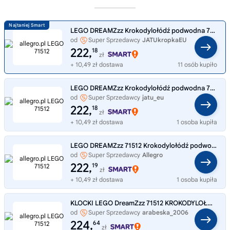
LEGO DREAMZzz Krokodylołódź podwodna 71512
od
Super Sprzedawcy
JATUkropkaEU
222,
18
zł
+ 10,49 zł dostawa
11 osób kupiło
LEGO DREAMZzz Krokodylołódź podwodna 71512
od
Super Sprzedawcy
jatu_eu
222,
18
zł
+ 10,49 zł dostawa
1 osoba kupiła
LEGO DREAMZzz 71512 Krokodylołódź podwodna
od
Super Sprzedawcy
Allegro
222,
19
zł
+ 10,49 zł dostawa
1 osoba kupiła
KLOCKI LEGO DreamZzz 71512 KROKODYLOŁÓDŹ PODWODNA
od
Super Sprzedawcy
arabeska_2006
224,
64
zł