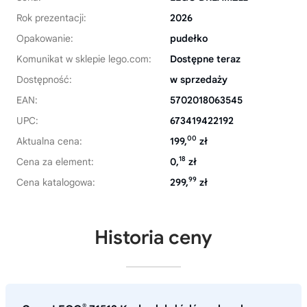
Rok prezentacji:
2026
Opakowanie:
pudełko
Komunikat w sklepie lego.com:
Dostępne teraz
Dostępność:
w sprzedaży
EAN:
5702018063545
UPC:
673419422192
00
Aktualna cena:
199,
zł
18
Cena za element:
0,
zł
99
Cena katalogowa:
299,
zł
Historia ceny
®