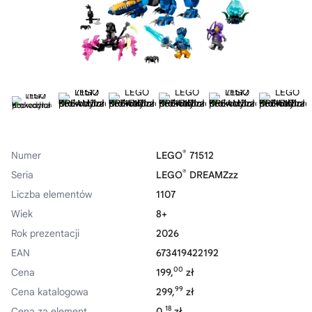
®
Numer
LEGO
71512
®
Seria
LEGO
DREAMZzz
Liczba elementów
1107
Wiek
8+
Rok prezentacji
2026
EAN
673419422192
00
Cena
199,
zł
99
Cena katalogowa
299,
zł
18
Cena za element
0,
zł