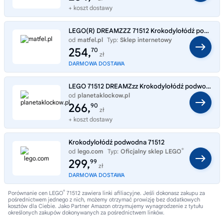
+ koszt dostawy
LEGO(R) DREAMZZZ 71512 Krokodylołódź podwodna
od
matfel.pl
Typ:
Sklep internetowy
254,
70
zł
DARMOWA DOSTAWA
LEGO 71512 DREAMZzz Krokodylołódź podwodna
od
planetaklockow.pl
Typ:
Sklep internetowy
266,
90
zł
+ koszt dostawy
Krokodylołódź podwodna 71512
®
od
lego.com
Typ:
Oficjalny sklep LEGO
299,
99
zł
DARMOWA DOSTAWA
®
Porównanie cen LEGO
71512 zawiera linki afiliacyjne. Jeśli dokonasz zakupu za
pośrednictwem jednego z nich, możemy otrzymać prowizję bez dodatkowych
kosztów dla Ciebie. Jako Partner Amazon otrzymujemy wynagrodzenie z tytułu
określonych zakupów dokonywanych za pośrednictwem linków.