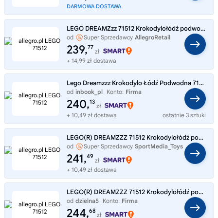
DARMOWA DOSTAWA
LEGO DREAMZzz 71512 Krokodylołódź podwodna
od
Super Sprzedawcy
AllegroRetail
239,
77
zł
+ 14,99 zł dostawa
Lego Dreamzzz Krokodylo Łódź Podwodna 71512
od
inbook_pl
Konto:
Firma
240,
13
zł
+ 10,49 zł dostawa
ostatnie 3 sztuki
LEGO(R) DREAMZZZ 71512 Krokodylołódź podwodna
od
Super Sprzedawcy
SportMedia_Toys
241,
49
zł
+ 10,49 zł dostawa
LEGO(R) DREAMZZZ 71512 Krokodylołódź podwodna
od
dzielna5
Konto:
Firma
244,
68
zł