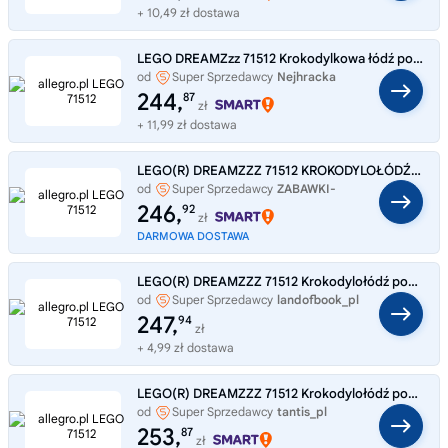
+ 10,49 zł dostawa
LEGO DREAMZzz 71512 Krokodylkowa łódź podwodna
od
Super Sprzedawcy
Nejhracka
244,
87
zł
+ 11,99 zł dostawa
LEGO(R) DREAMZZZ 71512 KROKODYLOŁÓDŹ PODWODNA
od
Super Sprzedawcy
ZABAWKI-
SZYBKO
246,
92
zł
DARMOWA DOSTAWA
LEGO(R) DREAMZZZ 71512 Krokodylołódź podwodna
od
Super Sprzedawcy
landofbook_pl
247,
94
zł
+ 4,99 zł dostawa
LEGO(R) DREAMZZZ 71512 Krokodylołódź podwodna
od
Super Sprzedawcy
tantis_pl
253,
87
zł