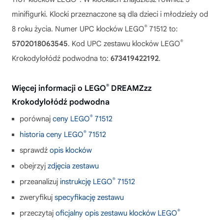
minifigurki. Klocki przeznaczone są dla dzieci i młodzieży od
®
8 roku życia. Numer UPC klocków LEGO
71512 to:
®
5702018063545
. Kod UPC zestawu klocków LEGO
Krokodylołódź podwodna to:
673419422192
.
®
Więcej informacji o LEGO
DREAMZzz
Krokodylołódź podwodna
®
porównaj
ceny LEGO
71512
®
historia ceny LEGO
71512
sprawdź
opis klocków
obejrzyj
zdjęcia zestawu
®
przeanalizuj
instrukcję LEGO
71512
zweryfikuj
specyfikację zestawu
®
przeczytaj
oficjalny opis zestawu klocków LEGO