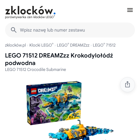
®
porównywarka cen klocków LEGO
Wpisz nazwę lub numer zestawu
®
®
®
zklocków.pl
Klocki LEGO
LEGO
DREAMZzz
LEGO
71512
LEGO 71512 DREAMZzz Krokodylołódź
podwodna
LEGO 71512 Crocodile Submarine