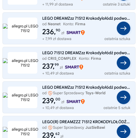
+ 11,99 zł dostawa
ostatnie 3 sztuki
LEGO DREAMZzz 71512 Krokodylołódź podwodna
od
Neonet
Konto:
Firma
236,
90
zł
+ 7,99 zł dostawa
ostatnia sztuka
LEGO 71512 DREAMZzz Krokodylołódź podwodna Na prezent
od
CRIS_COMPLEX
Konto:
Firma
237,
99
zł
+ 10,49 zł dostawa
ostatnia sztuka
LEGO DREAMZzz 71512 Krokodylołódź podwodna
od
Super Sprzedawcy
Toys-World
239,
00
zł
+ 10,49 zł dostawa
ostatnie 5 sztuk
LEGO(R) DREAMZZZ 71512 KROKODYLOŁÓDŹ PODWODNA
od
Super Sprzedawcy
JuzSieBawi
239,
62
zł