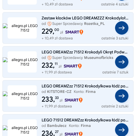
+ 10,49 zł dostawa
ostatnie 4 sztuki
Zestaw klocków LEGO DREAMZZZ Krokodylołódź podwodna 1107 elementów 71512
od
Super Sprzedawcy
Rozetka_PL
229,
00
zł
+ 10,49 zł dostawa
ostatnie 3 sztuki
LEGO DREAMZzz 71512 Krokodyli Okręt Podwodny
od
Super Sprzedawcy
Museumofbricks
232,
11
zł
+ 11,99 zł dostawa
ostatnie 7 sztuk
LEGO DREAMZzz 71512 Krokodylkowa łódź podwodna
od
KITSTORE-CZ
Konto:
Firma
233,
33
zł
+ 11,99 zł dostawa
ostatnie 2 sztuki
LEGO 71512 DREAMZzz Krokodylkowa łódź podwodna
od
Bambulecz
Konto:
Firma
236,
27
zł