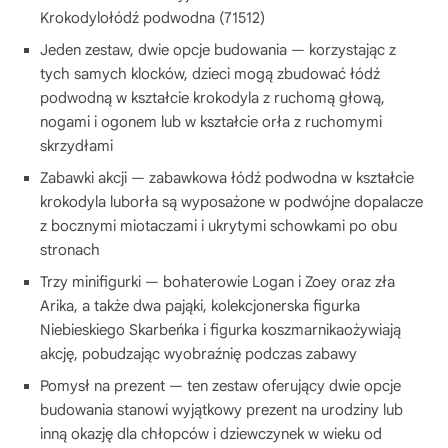
Krokodylołódź podwodna (71512)
Jeden zestaw, dwie opcje budowania — korzystając z
tych samych klocków, dzieci mogą zbudować łódź
podwodną w kształcie krokodyla z ruchomą głową,
nogami i ogonem lub w kształcie orła z ruchomymi
skrzydłami
Zabawki akcji — zabawkowa łódź podwodna w kształcie
krokodyla luborła są wyposażone w podwójne dopalacze
z bocznymi miotaczami i ukrytymi schowkami po obu
stronach
Trzy minifigurki — bohaterowie Logan i Zoey oraz zła
Arika, a także dwa pająki, kolekcjonerska figurka
Niebieskiego Skarbeńka i figurka koszmarnikaożywiają
akcję, pobudzając wyobraźnię podczas zabawy
Pomysł na prezent — ten zestaw oferujący dwie opcje
budowania stanowi wyjątkowy prezent na urodziny lub
inną okazję dla chłopców i dziewczynek w wieku od