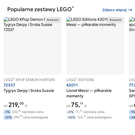
®
Popularne zestawy LEGO
Zobacz więcej
®
®
LEGO
KPOP DEMON HUNTERS
LEGO
EDITIONS
LE
72537
43011
77
Tygrys Derpy i Sroka Sussie
Lionel Messi — piłkarskie
Sa
momenty
SF9
219,
75,
00
11
od
zł
od
zł
od
46
29
220,
najniższa cena
71,
najniższa cena
-1%
+5%
-1
99
99
299,
cena katalogowa
124,
cena katalogowa
-27%
-40%
-4