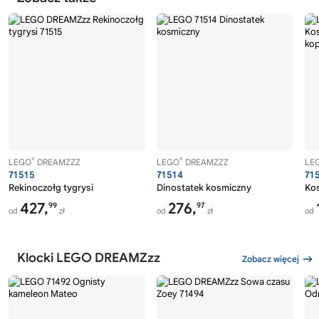
®
®
LEGO
DREAMZZZ
LEGO
DREAMZZZ
LE
71515
71514
71
Rekinoczołg tygrysi
Dinostatek kosmiczny
Ko
427,
276,
99
97
od
zł
od
zł
od
Klocki LEGO DREAMZzz
Zobacz więcej