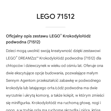
LEGO 71512
®
Oficjalny opis zestawu LEGO
Krokodylołódź
podwodna (71512)
Dzieci mogą uwolnić swoją kreatywność dzięki zestawowi
®
LEGO
DREAMZzz™ Krokodylołódź podwodna (71512) dla
chłopców i dziewczynek w wieku od ośmiu lat. Oferuje ona
dwie ekscytujące opcje budowania, pozwalające małym
Sennym Agentom przekształcić zabawkę w podwodnego
krokodyla lub latającego orła.Łódź podwodna ma dwie
wyrzutnie i ukrytą komorę, a także kokpit, w którym zmieści
się minifigurka. Krokodylołódź ma ruchomą głowę, nogi i
ogon, a w trybie orła ma ruchome skrzydła i pióra, które