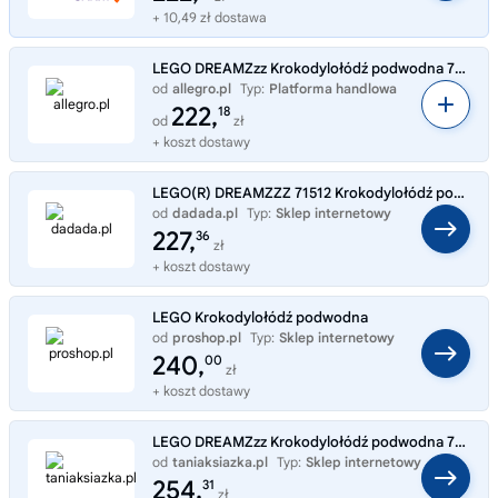
+ 10,49 zł dostawa
LEGO DREAMZzz Krokodylołódź podwodna 71512
od
allegro.pl
Typ:
Platforma handlowa
222,
18
od
zł
+ koszt dostawy
LEGO(R) DREAMZZZ 71512 Krokodylołódź podwodna
od
dadada.pl
Typ:
Sklep internetowy
227,
36
zł
+ koszt dostawy
LEGO Krokodylołódź podwodna
od
proshop.pl
Typ:
Sklep internetowy
240,
00
zł
+ koszt dostawy
LEGO DREAMZzz Krokodylołódź podwodna 71512
od
taniaksiazka.pl
Typ:
Sklep internetowy
254,
31
zł