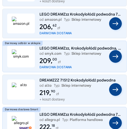
+ koszt dostawy
LEGO DREAMZzz Krokodylołódź podwodna 71512 | krokodylołódź, zabawka akcji, prezent dla chłopca i dziewczynki 8+, przygod
od
amazon.pl
Typ:
Sklep internetowy
206,
62
zł
DARMOWA DOSTAWA
LEGO DREAMZzz, Krokodylołódź podwodna, 71512
od
smyk.com
Typ:
Sklep internetowy
209,
00
zł
DARMOWA DOSTAWA
DREAMZZZ 71512 Krokodylołódź podwodna
od
al.to
Typ:
Sklep internetowy
219,
90
zł
+ koszt dostawy
LEGO DREAMZzz Krokodylołódź podwodna 71512
od
allegro.pl
Typ:
Platforma handlowa
222,
18
zł