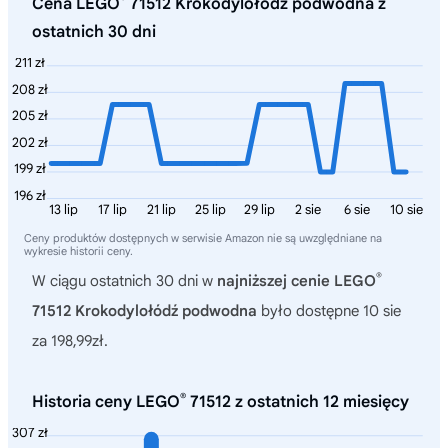
Cena LEGO
71512 Krokodylołódź podwodna z
ostatnich 30 dni
211 zł
208 zł
205 zł
202 zł
199 zł
196 zł
13 lip
17 lip
21 lip
25 lip
29 lip
2 sie
6 sie
10 sie
Ceny produktów dostępnych w serwisie Amazon nie są uwzględniane na
wykresie historii ceny.
®
W ciągu ostatnich 30 dni w
najniższej cenie LEGO
71512 Krokodylołódź podwodna
było dostępne 10 sie
za 198,99zł.
®
Historia ceny LEGO
71512 z ostatnich 12 miesięcy
307 zł