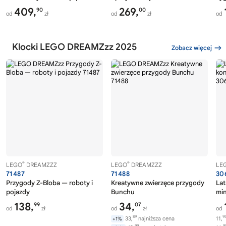
409,
269,
90
00
od
zł
od
zł
od
Klocki LEGO DREAMZzz 2025
Zobacz więcej
®
®
LEGO
DREAMZZZ
LEGO
DREAMZZZ
LE
71487
71488
30
Przygody Z-Bloba — roboty i
Kreatywne zwierzęce przygody
Lat
pojazdy
Bunchu
mi
138,
34,
99
07
od
zł
od
zł
od
89
9
33,
najniższa cena
11,
+1%
99
9