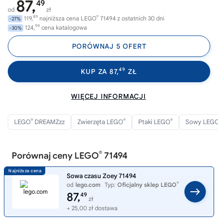
87,
49
od
zł
89
®
119,
najniższa cena LEGO
71494 z ostatnich 30 dni
-27%
99
124,
cena katalogowa
-30%
PORÓWNAJ 5 OFERT
49
KUP ZA 87,
ZŁ
WIĘCEJ INFORMACJI
®
®
®
LEGO
DREAMZzz
Zwierzęta LEGO
Ptaki LEGO
Sowy LEG
®
Porównaj ceny LEGO
71494
Sowa czasu Zoey 71494
®
od
lego.com
Typ:
Oficjalny sklep LEGO
87,
49
zł
+ 25,00 zł dostawa