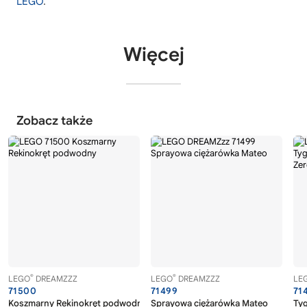
LEGO
.
Więcej
Zobacz także
®
®
LEGO
DREAMZZZ
LEGO
DREAMZZZ
LE
71500
71499
71
Koszmarny Rekinokręt podwodny
Sprayowa ciężarówka Mateo
Tyg