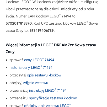
®
klocków LEGO
. W klockach znajdziesz także 1 minifigurkę.
Klocki przeznaczone są dla dzieci i młodzieży od 8 roku
®
życia. Numer EAN klocków LEGO
71494 to:
®
5702017818870
. Kod UPC zestawu klocków LEGO
Sowa
czasu Zoey to:
673419406789
.
®
Więcej informacji o LEGO
DREAMZzz Sowa czasu
Zoey
®
sprawdź
ceny LEGO
71494
®
historia ceny LEGO
71494
przeczytaj
opis zestawu klocków
obejrzyj
zdjęcia zestawu
®
przeanalizuj
instrukcję LEGO
71494
przeanalizuj
specyfikację zestawu klocków
®
sprawdź
oficjalny opis zestawu LEGO