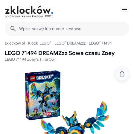
®
porównywarka cen klocków LEGO
Wpisz nazwę lub numer zestawu
®
®
®
zklocków.pl
Klocki LEGO
LEGO
DREAMZzz
LEGO
71494
LEGO 71494 DREAMZzz Sowa czasu Zoey
LEGO 71494 Zoey's Time Owl