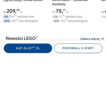
momenty
209,
75,
90
17
od
zł
od
zł
od
00
29
219,
najniższa cena
71,
najniższa cena
114,
-4%
+5%
99
99
299,
cena katalogowa
124,
cena katalogowa
-30%
-40%
®
Nowości LEGO
Zobacz więcej
49
KUP ZA 87,
ZŁ
PORÓWNAJ 5 OFERT
®
®
LEGO
WEDNESDAY
LEGO
WEDNESDAY
LE
76788
76787
76
Akademia Nevermore
Plecak Wednesday
Av