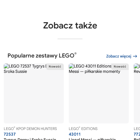
Zobacz także
®
Popularne zestawy LEGO
Zobacz więcej
®
®
LEGO
KPOP DEMON HUNTERS
LEGO
EDITIONS
LE
72537
43011
77
Tygrys Derpy i Sroka Sussie
Lionel Messi — piłkarskie
Bol