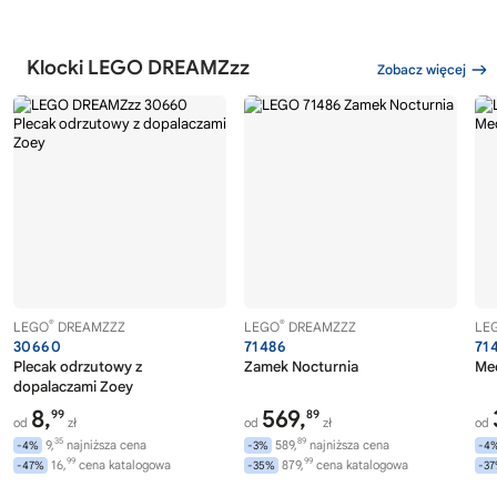
Klocki LEGO DREAMZzz
Zobacz więcej
®
®
LEGO
DREAMZZZ
LEGO
DREAMZZZ
LE
30660
71486
71
Plecak odrzutowy z
Zamek Nocturnia
Mec
dopalaczami Zoey
8,
569,
99
89
od
zł
od
zł
od
35
89
9,
najniższa cena
589,
najniższa cena
-4%
-3%
-4
99
99
16,
cena katalogowa
879,
cena katalogowa
-47%
-35%
-3