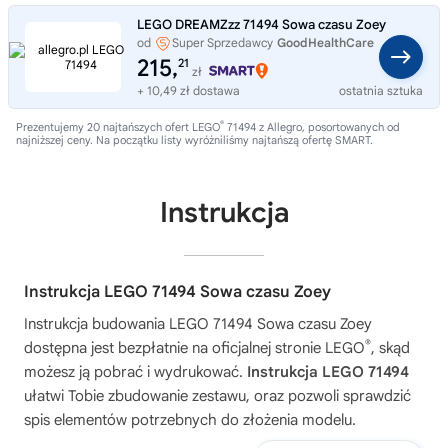
LEGO DREAMZzz 71494 Sowa czasu Zoey
od
Super Sprzedawcy
GoodHealthCare
215,
21
zł
+ 10,49 zł dostawa
ostatnia sztuka
®
Prezentujemy 20 najtańszych ofert LEGO
71494 z Allegro, posortowanych od
najniższej ceny. Na początku listy wyróżniliśmy najtańszą ofertę SMART.
Instrukcja
Instrukcja LEGO 71494 Sowa czasu Zoey
Instrukcja budowania
LEGO 71494 Sowa czasu Zoey
®
dostępna jest bezpłatnie na oficjalnej stronie LEGO
, skąd
możesz ją pobrać i wydrukować.
Instrukcja LEGO 71494
ułatwi Tobie zbudowanie zestawu, oraz pozwoli sprawdzić
spis elementów potrzebnych do złożenia modelu.