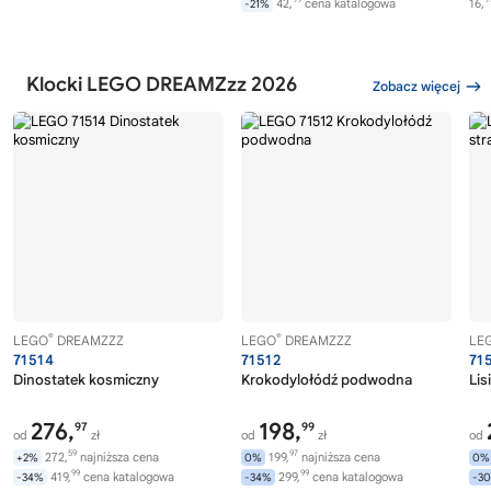
42,
cena katalogowa
16,
-21%
Klocki LEGO DREAMZzz 2026
Zobacz więcej
®
®
LEGO
DREAMZZZ
LEGO
DREAMZZZ
LE
71514
71512
71
Dinostatek kosmiczny
Krokodylołódź podwodna
Lis
276,
198,
97
99
od
zł
od
zł
od
59
97
272,
najniższa cena
199,
najniższa cena
+2%
0%
0%
99
99
419,
cena katalogowa
299,
cena katalogowa
-34%
-34%
-3