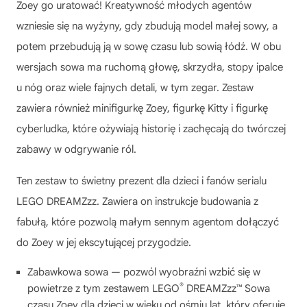
Zoey go uratować! Kreatywność młodych agentów
wzniesie się na wyżyny, gdy zbudują model małej sowy, a
potem przebudują ją w sowę czasu lub sowią łódź. W obu
wersjach sowa ma ruchomą głowę, skrzydła, stopy ipalce
u nóg oraz wiele fajnych detali, w tym zegar. Zestaw
zawiera również minifigurkę Zoey, figurkę Kitty i figurkę
cyberludka, które ożywiają historię i zachęcają do twórczej
zabawy w odgrywanie ról.
Ten zestaw to świetny prezent dla dzieci i fanów serialu
LEGO DREAMZzz. Zawiera on instrukcje budowania z
fabułą, które pozwolą małym sennym agentom dołączyć
do Zoey w jej ekscytującej przygodzie.
Zabawkowa sowa — pozwól wyobraźni wzbić się w
®
powietrze z tym zestawem LEGO
DREAMZzz™ Sowa
czasu Zoey dla dzieci w wieku od ośmiu lat, który oferuje