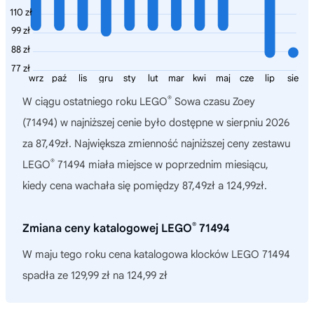
110 zł
99 zł
88 zł
77 zł
wrz
paź
lis
gru
sty
lut
mar
kwi
maj
cze
lip
sie
®
W ciągu ostatniego roku
LEGO
Sowa czasu Zoey
(71494)
w najniższej cenie było dostępne w sierpniu 2026
za 87,49zł. Największa zmienność najniższej ceny zestawu
®
LEGO
71494 miała miejsce w poprzednim miesiącu,
kiedy cena wachała się pomiędzy 87,49zł a 124,99zł.
®
Zmiana ceny katalogowej LEGO
71494
W maju tego roku cena katalogowa klocków LEGO 71494
spadła ze 129,99 zł na 124,99 zł