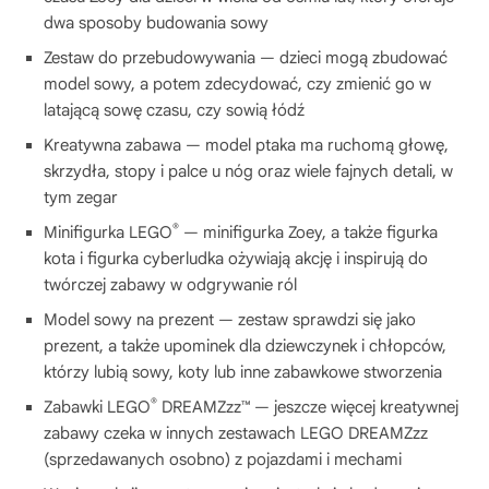
dwa sposoby budowania sowy
Zestaw do przebudowywania — dzieci mogą zbudować
model sowy, a potem zdecydować, czy zmienić go w
latającą sowę czasu, czy sowią łódź
Kreatywna zabawa — model ptaka ma ruchomą głowę,
skrzydła, stopy i palce u nóg oraz wiele fajnych detali, w
tym zegar
®
Minifigurka LEGO
— minifigurka Zoey, a także figurka
kota i figurka cyberludka ożywiają akcję i inspirują do
twórczej zabawy w odgrywanie ról
Model sowy na prezent — zestaw sprawdzi się jako
prezent, a także upominek dla dziewczynek i chłopców,
którzy lubią sowy, koty lub inne zabawkowe stworzenia
®
Zabawki LEGO
DREAMZzz™ — jeszcze więcej kreatywnej
zabawy czeka w innych zestawach LEGO DREAMZzz
(sprzedawanych osobno) z pojazdami i mechami