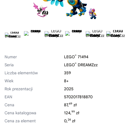
®
Numer
LEGO
71494
®
Seria
LEGO
DREAMZzz
Liczba elementów
359
Wiek
8+
Rok prezentacji
2025
EAN
5702017818870
49
Cena
87,
zł
99
Cena katalogowa
124,
zł
24
Cena za element
0,
zł