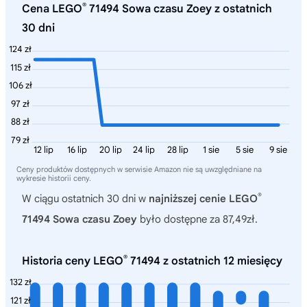
®
Cena LEGO
71494 Sowa czasu Zoey z ostatnich
30 dni
124 zł
115 zł
106 zł
97 zł
88 zł
79 zł
12 lip
16 lip
20 lip
24 lip
28 lip
1 sie
5 sie
9 sie
Ceny produktów dostępnych w serwisie Amazon nie są uwzględniane na
wykresie historii ceny.
®
W ciągu ostatnich 30 dni w
najniższej cenie LEGO
71494 Sowa czasu Zoey
było dostępne za 87,49zł.
®
Historia ceny LEGO
71494 z ostatnich 12 miesięcy
132 zł
121 zł