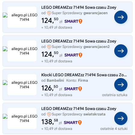
LEGO DREAMZzz 71494 Sowa czasu Zoey
od
Super Sprzedawcy
gwarancjacen
124,
50
zł
+ 10,49 zł dostawa
LEGO DREAMZzz 71494 Sowa czasu Zoey
od
Super Sprzedawcy
gwarancjacen2
124,
50
zł
+ 10,49 zł dostawa
Klocki LEGO DREAMZzz 71494 Sowa czasu Zoey Dreamz 2w1 359el Zoey's Time Owl
od
Bambelini
Konto:
Firma
126,
50
zł
+ 10,49 zł dostawa
ostatnia sztuka
LEGO DREAMZzz 71494 Sowa czasu Zoey
od
Super Sprzedawcy
swiatskrzata
138,
58
zł
+ 10,49 zł dostawa
ostatnie 4 sztuki