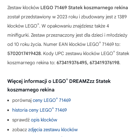
Zestaw klocków
LEGO 71469 Statek koszmarnego rekina
został przedstawiony w 2023 roku i zbudowany jest z 1389
®
klocków LEGO
. W opakowaniu znajdziesz także 4
minifigurki. Zestaw przeznaczony jest dla dzieci i młodzieży
®
od 10 roku życia. Numer EAN klocków LEGO
71469 to:
®
5702017419428
. Kody UPC zestawu klocków LEGO
Statek
koszmarnego rekina to:
673419376495, 673419376198
.
®
Więcej informacji o LEGO
DREAMZzz Statek
koszmarnego rekina
®
porównaj
ceny LEGO
71469
®
historia ceny LEGO
71469
sprawdź
opis klocków
zobacz
zdjęcia zestawu klocków