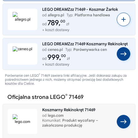
LEGO DREAMZzz 71469 - Koszmar Żarłok
od
allegro.pl
Typ:
Platforma handlowa
789,
00
od
zł
+ koszt dostawy
LEGO DREAMZzz 71469 Koszmarny Rekinokręt
od
ceneo.pl
Typ:
Porównywarka cen
999,
00
od
zł
+ koszt dostawy
®
Porównanie cen LEGO
71469 zawiera linki afiliacyjne. Jeśli dokonasz zakupu za
pośrednictwem jednego z nich, możemy otrzymać prowizję bez dodatkowych
kosztów dla Ciebie.
®
Oficjalna strona LEGO
71469
Koszmarny Rekinokręt 71469
od
lego.com
Komunikat:
Produkt wycofany –
zakończono produkcję