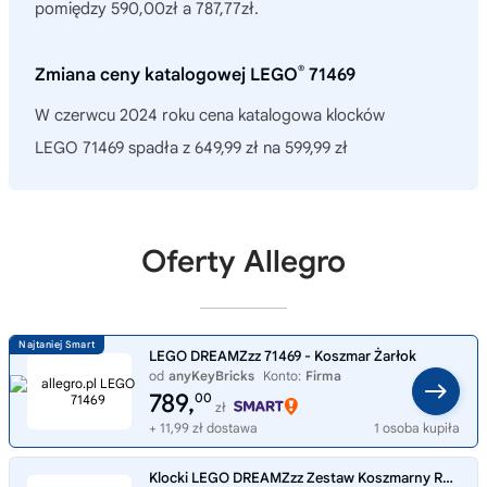
pomiędzy 590,00zł a 787,77zł.
®
Zmiana ceny katalogowej LEGO
71469
W czerwcu 2024 roku cena katalogowa klocków
LEGO 71469 spadła z 649,99 zł na 599,99 zł
Oferty Allegro
LEGO DREAMZzz 71469 - Koszmar Żarłok
od
anyKeyBricks
Konto:
Firma
789,
00
zł
+ 11,99 zł dostawa
1 osoba kupiła
Klocki LEGO DREAMZzz Zestaw Koszmarny Rekinokręt 2 w 1 71469