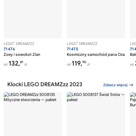
®
®
LEGO
DREAMZZZ
LEGO
DREAMZZZ
LE
71476
71475
71
Zoey i sowokot Zian
Kosmiczny samochód pana Oza
Bal
132,
119,
81
90
od
zł
od
zł
od
Klocki LEGO DREAMZzz 2023
Zobacz więcej