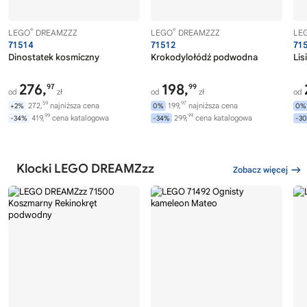
®
®
LEGO
DREAMZZZ
LEGO
DREAMZZZ
LE
71514
71512
71
Dinostatek kosmiczny
Krokodylołódź podwodna
Lis
276,
198,
97
99
od
zł
od
zł
od
59
97
272,
najniższa cena
199,
najniższa cena
+2%
0%
0%
99
99
419,
cena katalogowa
299,
cena katalogowa
-34%
-34%
-3
Klocki LEGO DREAMZzz
Zobacz więcej