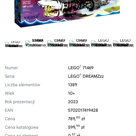
®
Numer
LEGO
71469
®
Seria
LEGO
DREAMZzz
Liczba elementów
1389
Wiek
10+
Rok prezentacji
2023
EAN
5702017419428
00
Cena
789,
zł
99
Cena katalogowa
599,
zł
57
Cena za element
0,
zł