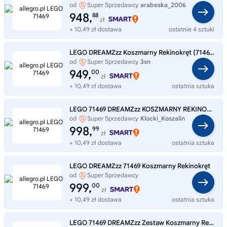
od
Super Sprzedawcy
arabeska_2006
948,
88
zł
+ 10,49 zł dostawa
ostatnie 4 sztuki
LEGO DREAMZzz Koszmarny Rekinokręt (71469)
od
Super Sprzedawcy
3xn
949,
00
zł
+ 10,49 zł dostawa
ostatnia sztuka
LEGO 71469 DREAMZzz KOSZMARNY REKINOKRĘT
od
Super Sprzedawcy
Klocki_Koszalin
998,
99
zł
+ 10,49 zł dostawa
ostatnia sztuka
LEGO DREAMZzz 71469 Koszmarny Rekinokręt
od
Super Sprzedawcy
PiasecznoZabawki
999,
00
zł
+ 10,49 zł dostawa
ostatnia sztuka
LEGO 71469 DREAMZzz Zestaw Koszmarny Rekinokręt 2 w 1