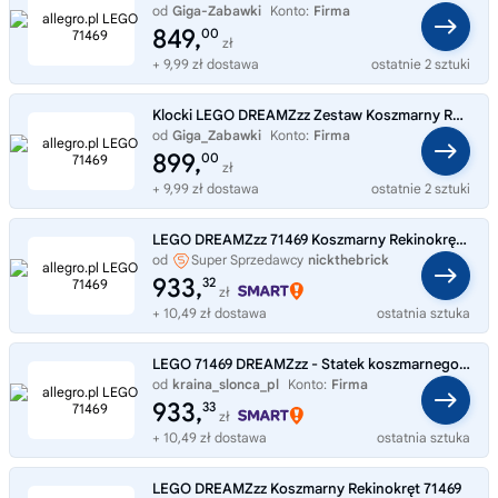
od
Giga-Zabawki
Konto:
Firma
849,
00
zł
+ 9,99 zł dostawa
ostatnie 2 sztuki
Klocki LEGO DREAMZzz Zestaw Koszmarny Rekinokręt 2 w 1 71469
od
Giga_Zabawki
Konto:
Firma
899,
00
zł
+ 9,99 zł dostawa
ostatnie 2 sztuki
LEGO DREAMZzz 71469 Koszmarny Rekinokręt Zestaw Klocki Statek Piracki
od
Super Sprzedawcy
nickthebrick
933,
32
zł
+ 10,49 zł dostawa
ostatnia sztuka
LEGO 71469 DREAMZzz - Statek koszmarnego rekina
od
kraina_slonca_pl
Konto:
Firma
933,
33
zł
+ 10,49 zł dostawa
ostatnia sztuka
LEGO DREAMZzz Koszmarny Rekinokręt 71469