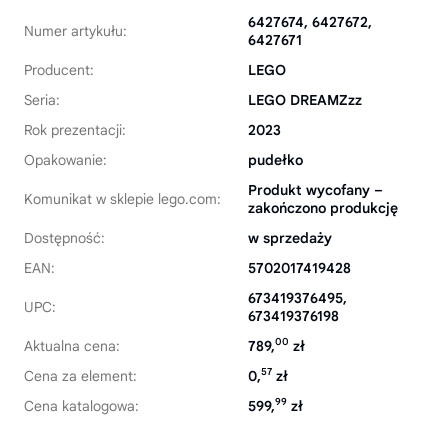
6427674, 6427672,
Numer artykułu:
6427671
Producent:
LEGO
Seria:
LEGO DREAMZzz
Rok prezentacji:
2023
Opakowanie:
pudełko
Produkt wycofany –
Komunikat w sklepie lego.com:
zakończono produkcję
Dostępność:
w sprzedaży
EAN:
5702017419428
673419376495,
UPC:
673419376198
00
Aktualna cena:
789,
zł
57
Cena za element:
0,
zł
99
Cena katalogowa:
599,
zł