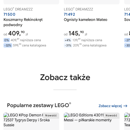
®
®
LEGO
DREAMZZZ
LEGO
DREAMZZZ
LE
71500
71492
71
Koszmarny Rekinokręt
Ognisty kameleon Mateo
So
podwodny
409,
145,
90
90
od
zł
od
zł
od
89
89
409,
najniższa cena
139,
najniższa cena
0%
+4%
-2
99
99
599,
cena katalogowa
209,
cena katalogowa
-32%
-31%
-3
Zobacz także
®
Popularne zestawy LEGO
Zobacz więcej