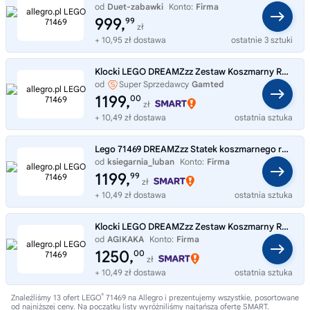
od
Duet-zabawki
Konto:
Firma
999,
99
zł
+ 10,95 zł dostawa
ostatnie 3 sztuki
Klocki LEGO DREAMZzz Zestaw Koszmarny Rekinokręt 71469 + TORBA LEGO
od
Super Sprzedawcy
Gamted
1199,
00
zł
+ 10,49 zł dostawa
ostatnia sztuka
Lego 71469 DREAMZzz Statek koszmarnego rekina
od
ksiegarnia_luban
Konto:
Firma
1199,
99
zł
+ 10,49 zł dostawa
ostatnia sztuka
Klocki LEGO DREAMZzz Zestaw Koszmarny Rekinokręt 2 w 1 71469
od
AGIKAKA
Konto:
Firma
1250,
00
zł
+ 10,49 zł dostawa
ostatnia sztuka
®
Znaleźliśmy 13 ofert LEGO
71469 na Allegro i prezentujemy wszystkie, posortowane
od najniższej ceny. Na początku listy wyróżniliśmy najtańszą ofertę SMART.