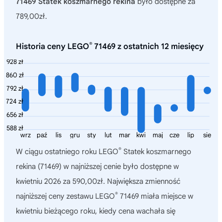
71469 Statek koszmarnego rekina
było dostępne za
789,00zł.
®
Historia ceny LEGO
71469 z ostatnich 12 miesięcy
928 zł
860 zł
792 zł
724 zł
656 zł
588 zł
wrz
paź
lis
gru
sty
lut
mar
kwi
maj
cze
lip
sie
®
W ciągu ostatniego roku
LEGO
Statek koszmarnego
rekina (71469)
w najniższej cenie było dostępne w
kwietniu 2026 za 590,00zł. Największa zmienność
®
najniższej ceny zestawu LEGO
71469 miała miejsce w
kwietniu bieżącego roku, kiedy cena wachała się