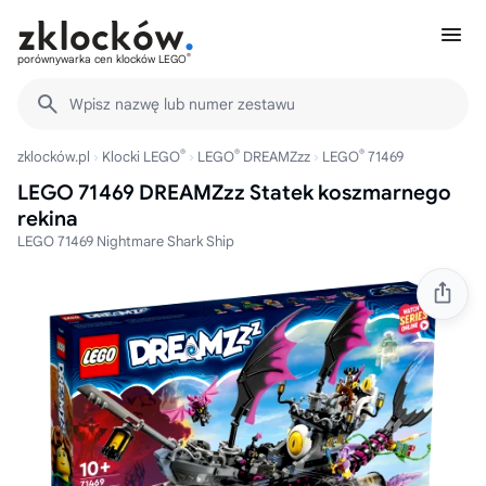
®
porównywarka cen klocków LEGO
Wpisz nazwę lub numer zestawu
®
®
®
zklocków.pl
Klocki LEGO
LEGO
DREAMZzz
LEGO
71469
LEGO 71469 DREAMZzz Statek koszmarnego
rekina
LEGO 71469 Nightmare Shark Ship