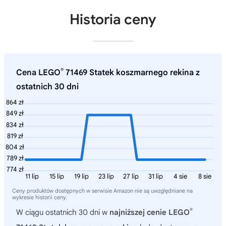
Historia ceny
®
Cena LEGO
71469 Statek koszmarnego rekina z
ostatnich 30 dni
864 zł
849 zł
834 zł
819 zł
804 zł
789 zł
774 zł
11 lip
15 lip
19 lip
23 lip
27 lip
31 lip
4 sie
8 sie
Ceny produktów dostępnych w serwisie Amazon nie są uwzględniane na
wykresie historii ceny.
®
W ciągu ostatnich 30 dni w
najniższej cenie LEGO