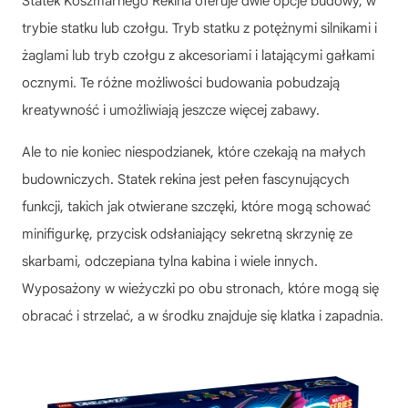
Statek Koszmarnego Rekina oferuje dwie opcje budowy, w
trybie statku lub czołgu. Tryb statku z potężnymi silnikami i
żaglami lub tryb czołgu z akcesoriami i latającymi gałkami
ocznymi. Te różne możliwości budowania pobudzają
kreatywność i umożliwiają jeszcze więcej zabawy.
Ale to nie koniec niespodzianek, które czekają na małych
budowniczych. Statek rekina jest pełen fascynujących
funkcji, takich jak otwierane szczęki, które mogą schować
minifigurkę, przycisk odsłaniający sekretną skrzynię ze
skarbami, odczepiana tylna kabina i wiele innych.
Wyposażony w wieżyczki po obu stronach, które mogą się
obracać i strzelać, a w środku znajduje się klatka i zapadnia.