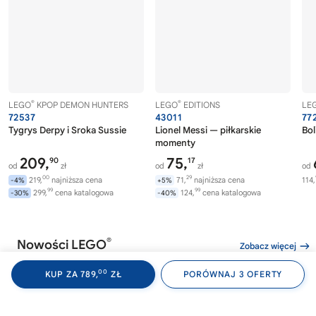
®
®
LEGO
KPOP DEMON HUNTERS
LEGO
EDITIONS
LE
72537
43011
77
Tygrys Derpy i Sroka Sussie
Lionel Messi — piłkarskie
Bol
momenty
209,
75,
90
17
od
zł
od
zł
od
00
29
219,
najniższa cena
71,
najniższa cena
114,
-4%
+5%
99
99
299,
cena katalogowa
124,
cena katalogowa
-30%
-40%
®
Nowości LEGO
Zobacz więcej
00
KUP ZA 789,
ZŁ
PORÓWNAJ 3 OFERTY