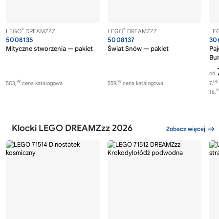
®
®
LEGO
DREAMZZZ
LEGO
DREAMZZZ
LE
5008135
5008137
30
Mityczne stworzenia — pakiet
Świat Snów — pakiet
Paj
Bu
od
98
98
06
503,
cena katalogowa
559,
cena katalogowa
7,
9
16,
Klocki LEGO DREAMZzz 2026
Zobacz więcej