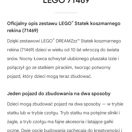
LEGO 71469
®
Oficjalny opis zestawu LEGO
Statek koszmarnego
rekina (71469)
®
Dzięki zestawowi LEGO
DREAMZzz™ Statek koszmarnego
rekina (71469) dzieci w wieku od 10 lat wkroczą do świata
snów. Nocny Łowca schwytał ulubionego pluszaka Izzie i
połączył go ze statkiem pirackim, tworząc potworny
pojazd, który dzieci mogą teraz zbudować.
Jeden pojazd do zbudowania na dwa sposoby
Dzieci mogą zbudować pojazd na dwa sposoby — w trybie
statku lub w trybie czołgu. Tryb statku ma potężne silniki i
żagle, a tryb czołgu ma fajne akcesoria i latające gałki
oczne. Dwie opcje budowania zachęcają do kreatywności i