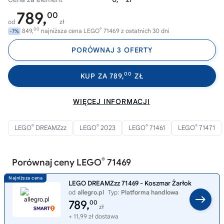
789,
00
od
zł
00
®
849,
najniższa cena LEGO
71469 z ostatnich 30 dni
-7%
PORÓWNAJ 3 OFERTY
00
KUP ZA 789,
ZŁ
WIĘCEJ INFORMACJI
®
®
®
®
LEGO
DREAMZzz
LEGO
2023
LEGO
71461
LEGO
71471
®
Porównaj ceny LEGO
71469
LEGO DREAMZzz 71469 - Koszmar Żarłok
od
allegro.pl
Typ:
Platforma handlowa
789,
00
zł
+ 11,99 zł dostawa