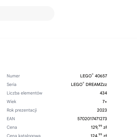
®
Numer
LEGO
40657
®
Seria
LEGO
DREAMZzz
Liczba elementów
434
Wiek
7+
Rok prezentacji
2023
EAN
5702017471273
99
Cena
129,
zł
99
Cena katalogowa
124,
zł