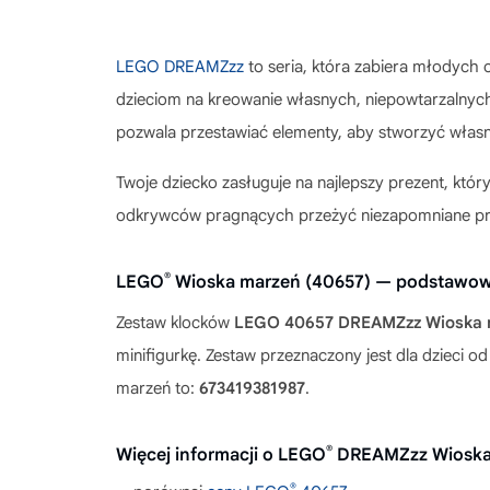
LEGO DREAMZzz
to seria, która zabiera młodych
dzieciom na kreowanie własnych, niepowtarzalnych
pozwala przestawiać elementy, aby stworzyć własn
Twoje dziecko zasługuje na najlepszy prezent, któr
odkrywców pragnących przeżyć niezapomniane przyg
®
LEGO
Wioska marzeń (40657) — podstawow
Zestaw klocków
LEGO 40657 DREAMZzz Wioska 
minifigurkę. Zestaw przeznaczony jest dla dzieci 
marzeń to:
673419381987
.
®
Więcej informacji o LEGO
DREAMZzz Wioska
®