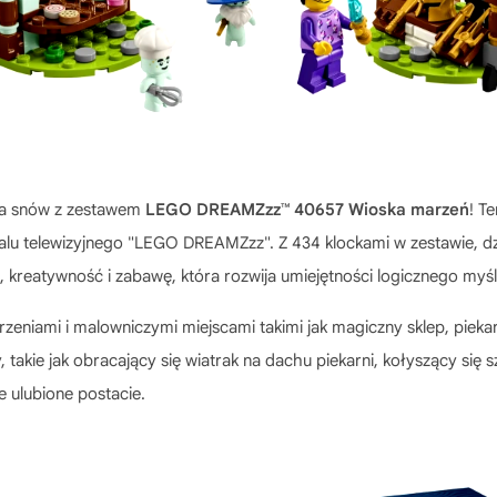
ata snów z zestawem
LEGO DREAMZzz™ 40657 Wioska marzeń
! T
alu telewizyjnego "LEGO DREAMZzz". Z 434 klockami w zestawie, dz
reatywność i zabawę, która rozwija umiejętności logicznego myśl
zeniami i malowniczymi miejscami takimi jak magiczny sklep, piekarni
 takie jak obracający się wiatrak na dachu piekarni, kołyszący się
 ulubione postacie.