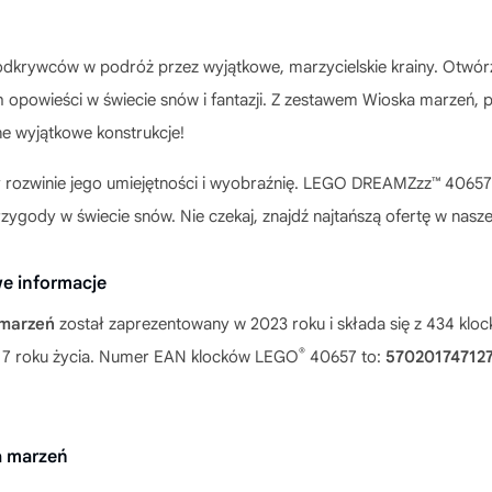
 odkrywców w podróż przez wyjątkowe, marzycielskie krainy. Otwór
 opowieści w świecie snów i fantazji. Z zestawem Wioska marzeń,
e wyjątkowe konstrukcje!
y rozwinie jego umiejętności i wyobraźnię.
LEGO DREAMZzz™ 40657 
ody w świecie snów. Nie czekaj, znajdź najtańszą ofertę w nasz
e informacje
marzeń
został zaprezentowany w 2023 roku i składa się z 434 kl
®
od 7 roku życia. Numer EAN klocków LEGO
40657 to:
57020174712
 marzeń