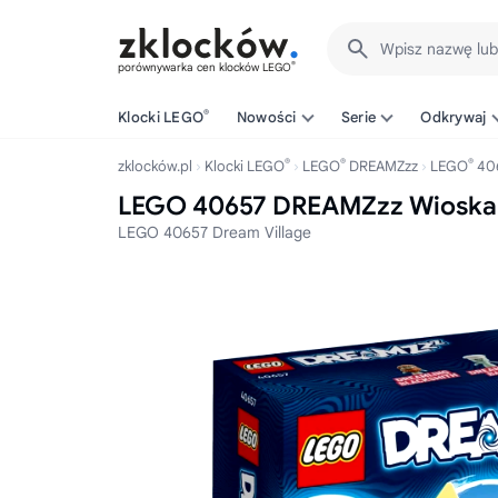
Wpisz nazwę lu
®
porównywarka cen klocków LEGO
®
Klocki LEGO
Nowości
Serie
Odkrywaj
®
®
®
zklocków.pl
Klocki LEGO
LEGO
DREAMZzz
LEGO
40
LEGO 40657 DREAMZzz Wioska
LEGO 40657 Dream Village