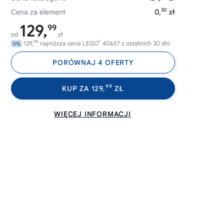
30
Cena za element
0,
zł
129,
99
od
zł
98
®
129,
najniższa cena LEGO
40657 z ostatnich 30 dni
0%
PORÓWNAJ 4 OFERTY
99
KUP ZA 129,
ZŁ
WIĘCEJ INFORMACJI