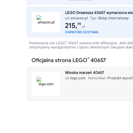
LEGO Dreamzzz 40657 wymarzona wi
od
amazon.pl
Typ:
Sklep internetowy
215,
79
zł
DARMOWA DOSTAWA
®
Porównanie cen LEGO
40657 zawiera linki afiliacyjne. Jeśli
otrzymujemy wynagrodzenie z tytułu określonych zakupów dok
®
Oficjalna strona LEGO
40657
Wioska marzeń 40657
od
lego.com
Komunikat:
Produkt wycof