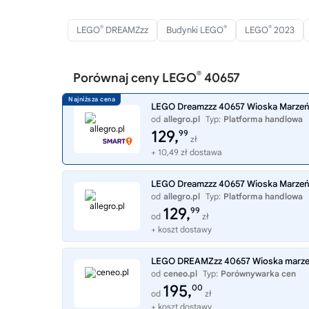
®
®
®
LEGO
DREAMZzz
Budynki LEGO
LEGO
2023
®
Porównaj ceny LEGO
40657
LEGO Dreamzzz 40657 Wioska Marzeń
od
allegro.pl
Typ:
Platforma handlowa
129,
99
zł
+ 10,49 zł dostawa
LEGO Dreamzzz 40657 Wioska Marzeń
od
allegro.pl
Typ:
Platforma handlowa
129,
99
od
zł
+ koszt dostawy
LEGO DREAMZzz 40657 Wioska marz
od
ceneo.pl
Typ:
Porównywarka cen
195,
00
od
zł
+ koszt dostawy