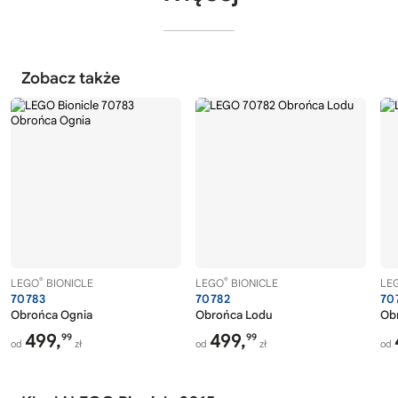
Zobacz także
®
®
LEGO
BIONICLE
LEGO
BIONICLE
LE
70783
70782
70
Obrońca Ognia
Obrońca Lodu
Ob
499,
499,
99
99
od
zł
od
zł
od