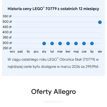
®
Historia ceny LEGO
70779 z ostatnich 12 miesięcy
550 zł
500 zł
450 zł
400 zł
350 zł
300 zł
250 zł
wrz
paź
lis
gru
sty
lut
mar
kwi
maj
cze
lip
sie
®
W ciągu ostatniego roku
LEGO
Obrońca Skał (70779)
w
najniższej cenie było dostępne w marcu 2026 za 299,99zł.
Oferty Allegro