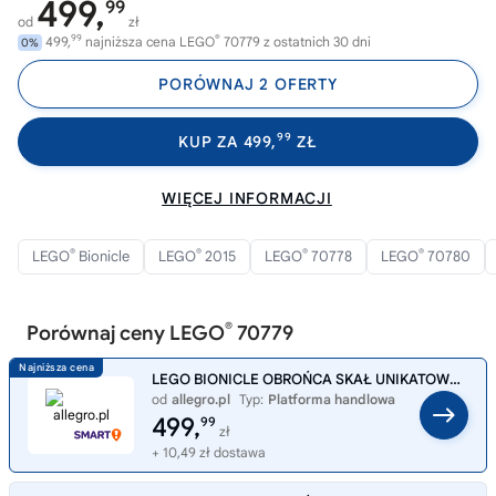
499,
99
od
zł
99
®
499,
najniższa cena LEGO
70779 z ostatnich 30 dni
0%
PORÓWNAJ 2 OFERTY
99
KUP ZA 499,
ZŁ
WIĘCEJ INFORMACJI
®
®
®
®
LEGO
Bionicle
LEGO
2015
LEGO
70778
LEGO
70780
®
Porównaj ceny LEGO
70779
LEGO BIONICLE OBROŃCA SKAŁ UNIKATOWY 2015 rok NOWY ORYGINAŁ 70779
od
allegro.pl
Typ:
Platforma handlowa
499,
99
zł
+ 10,49 zł dostawa