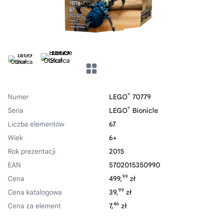
®
Numer
LEGO
70779
®
Seria
LEGO
Bionicle
Liczba elementów
67
Wiek
6+
Rok prezentacji
2015
EAN
5702015350990
99
Cena
499,
zł
99
Cena katalogowa
39,
zł
46
Cena za element
7,
zł