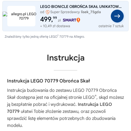
LEGO BIONICLE OBROŃCA SKAŁ UNIKATOWY 2015 rok NOWY ORYGINAŁ 70779
od
Super Sprzedawcy
lisek_75gda
499,
99
zł
+ 10,49 zł dostawa
ostatnie 7 sztuk
®
Znaleźliśmy tylko jedną ofertę LEGO
70779 na Allegro.
Instrukcja
Instrukcja LEGO 70779 Obrońca Skał
Instrukcja budowania do zestawu
LEGO 70779 Obrońca
®
Skał
dostępna jest na oficjalnej stronie LEGO
, skąd możesz
ją bezpłatnie pobrać i wydrukować.
Instrukcja LEGO
70779
ułatwi Tobie złożenie zestawu, oraz pozwoli
sprawdzić listę elementów potrzebnych do zbudowania
modelu.