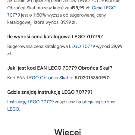
Aktualnie w najniższej cenie zestaw LEGO 70779 Bionicle
Obrońca Skał możesz kupić za
499,99 zł
.
Cena LEGO
70779
jest o 1150% wyższa od sugerowanej ceny
katalogowej, która wynosi 39,99 zł.
Ile wynosi cena katalogowa LEGO 70779?
Sugerowana cena katalogowa
LEGO 70779
wynosi
39,99
zł
.
Jaki jest kod EAN LEGO 70779 Obrońca Skał?
Kod EAN
LEGO Obrońca Skał
to
5702015350990
.
Gdzie znajdę instrukcję LEGO 70779?
Instrukcję LEGO 70779
znajdziesz na
oficjalnej stronie
LEGO
.
Więcej