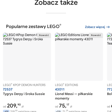
Zobacz także
®
Popularne zestawy LEGO
Zobacz więcej
®
®
LEGO
KPOP DEMON HUNTERS
LEGO
EDITIONS
LE
72537
43011
77
Tygrys Derpy i Sroka Sussie
Lionel Messi — piłkarskie
Bol
momenty
209,
75,
90
17
od
zł
od
zł
od
00
29
219,
najniższa cena
71,
najniższa cena
114,
-4%
+5%