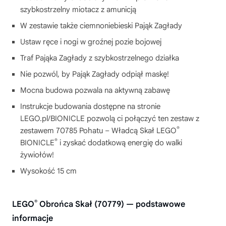
szybkostrzelny miotacz z amunicją
W zestawie także ciemnoniebieski Pająk Zagłady
Ustaw ręce i nogi w groźnej pozie bojowej
Traf Pająka Zagłady z szybkostrzelnego działka
Nie pozwól, by Pająk Zagłady odpiął maskę!
Mocna budowa pozwala na aktywną zabawę
Instrukcje budowania dostępne na stronie
LEGO.pl/BIONICLE pozwolą ci połączyć ten zestaw z
®
zestawem 70785 Pohatu – Władcą Skał LEGO
®
BIONICLE
i zyskać dodatkową energię do walki
żywiołów!
Wysokość 15 cm
®
LEGO
Obrońca Skał (70779) — podstawowe
informacje