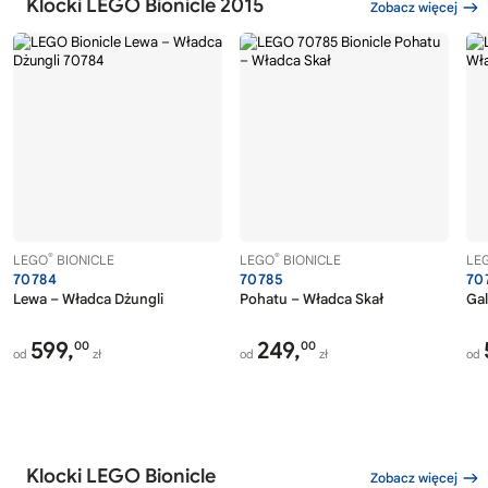
Klocki LEGO Bionicle 2015
Zobacz więcej
®
®
LEGO
BIONICLE
LEGO
BIONICLE
LE
70784
70785
70
Lewa – Władca Dżungli
Pohatu – Władca Skał
Gal
599,
249,
00
00
od
zł
od
zł
od
Klocki LEGO Bionicle
Zobacz więcej