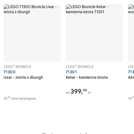
®
®
LEGO
BIONICLE
LEGO
BIONICLE
LE
71300
71301
71
Uxar - istota z dżungli
Ketar - kamienna istota
Aki
399,
00
od
zł
99
9
39,
cena katalogowa
39,