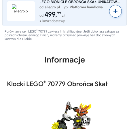
LEGO BIONICLE OBROŃCA SKAŁ UNIKATOWY 2015 rok NOWY ORYGINAŁ 70779
od
allegro.pl
Typ:
Platforma handlowa
499,
99
od
zł
+ koszt dostawy
®
Porównanie cen LEGO
70779 zawiera linki afiliacyjne. Jeśli dokonasz zakupu za
pośrednictwem jednego z nich, możemy otrzymać prowizję bez dodatkowych
kosztów dla Ciebie.
Informacje
®
Klocki LEGO
70779 Obrońca Skał