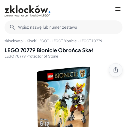
®
porównywarka cen klocków LEGO
Wpisz nazwę lub numer zestawu
®
®
®
zklocków.pl
Klocki LEGO
LEGO
Bionicle
LEGO
70779
LEGO 70779 Bionicle Obrońca Skał
LEGO 70779 Protector of Stone