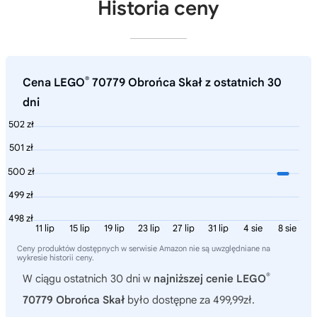
Historia ceny
®
Cena LEGO
70779 Obrońca Skał z ostatnich 30
dni
502 zł
501 zł
500 zł
499 zł
498 zł
11 lip
15 lip
19 lip
23 lip
27 lip
31 lip
4 sie
8 sie
Ceny produktów dostępnych w serwisie Amazon nie są uwzględniane na
wykresie historii ceny.
®
W ciągu ostatnich 30 dni w
najniższej cenie LEGO
70779 Obrońca Skał
było dostępne za 499,99zł.