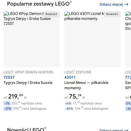
®
Popularne zestawy LEGO
Zobacz więcej
®
®
LEGO
KPOP DEMON HUNTERS
LEGO
EDITIONS
LE
72537
43011
77
Tygrys Derpy i Sroka Sussie
Lionel Messi — piłkarskie
Sa
momenty
SF9
219,
75,
00
24
od
zł
od
zł
od
46
29
220,
najniższa cena
71,
najniższa cena
-1%
+6%
0%
99
99
299,
cena katalogowa
124,
cena katalogowa
-27%
-40%
-4
®
Nowości LEGO
Zobacz więcej