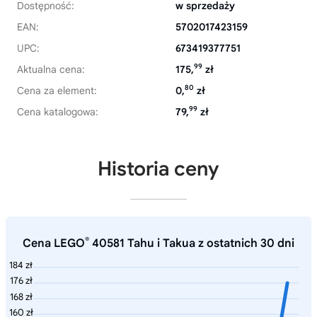
Dostępność:
w sprzedaży
EAN:
5702017423159
UPC:
673419377751
99
Aktualna cena:
175,
zł
80
Cena za element:
0,
zł
99
Cena katalogowa:
79,
zł
Historia ceny
®
Cena LEGO
40581 Tahu i Takua z ostatnich 30 dni
184 zł
176 zł
168 zł
160 zł