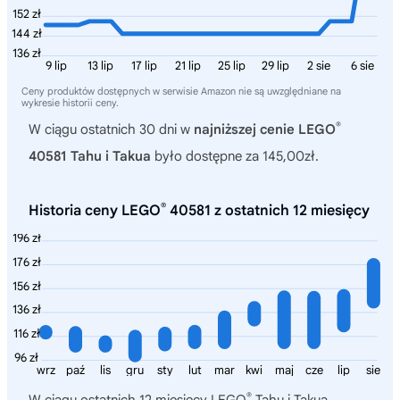
152 zł
144 zł
136 zł
9 lip
13 lip
17 lip
21 lip
25 lip
29 lip
2 sie
6 sie
Ceny produktów dostępnych w serwisie Amazon nie są uwzględniane na
wykresie historii ceny.
®
W ciągu ostatnich 30 dni w
najniższej cenie LEGO
40581 Tahu i Takua
było dostępne za 145,00zł.
®
Historia ceny LEGO
40581 z ostatnich 12 miesięcy
196 zł
176 zł
156 zł
136 zł
116 zł
96 zł
wrz
paź
lis
gru
sty
lut
mar
kwi
maj
cze
lip
sie
®
W ciągu ostatnich 12 miesięcy
LEGO
Tahu i Takua