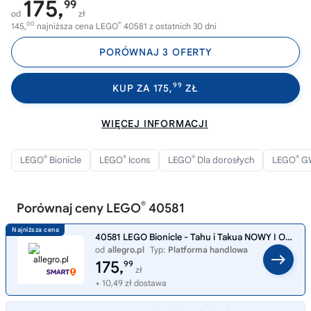
175,
99
od
zł
00
®
145,
najniższa cena LEGO
40581 z ostatnich 30 dni
PORÓWNAJ 3 OFERTY
99
KUP ZA 175,
ZŁ
WIĘCEJ INFORMACJI
®
®
®
®
LEGO
Bionicle
LEGO
Icons
LEGO
Dla dorosłych
LEGO
G
®
Porównaj ceny LEGO
40581
40581 LEGO Bionicle - Tahu i Takua NOWY I ORYGINALNY ZESTAW KLOCKÓ LEGO!!!
od
allegro.pl
Typ:
Platforma handlowa
175,
99
zł
+ 10,49 zł dostawa