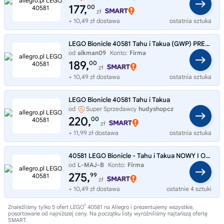
177,
00
zł
+ 10,49 zł dostawa
ostatnia sztuka
LEGO Bionicle 40581 Tahu i Takua (GWP) PREZENT
od
alkman09
Konto:
Firma
189,
00
zł
+ 10,49 zł dostawa
ostatnia sztuka
LEGO Bionicle 40581 Tahu i Takua
od
Super Sprzedawcy
hudyshopcz
220,
00
zł
+ 11,99 zł dostawa
ostatnia sztuka
40581 LEGO Bionicle - Tahu i Takua NOWY I ORYGINALNY ZESTAW KLOCKÓ LEGO!!!
od
L-MAJ-B
Konto:
Firma
275,
99
zł
+ 10,49 zł dostawa
ostatnie 4 sztuki
®
Znaleźliśmy tylko 5 ofert LEGO
40581 na Allegro i prezentujemy wszystkie,
posortowane od najniższej ceny. Na początku listy wyróżniliśmy najtańszą ofertę
SMART.