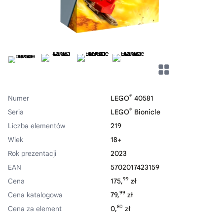
®
Numer
LEGO
40581
®
Seria
LEGO
Bionicle
Liczba elementów
219
Wiek
18+
Rok prezentacji
2023
EAN
5702017423159
99
Cena
175,
zł
99
Cena katalogowa
79,
zł
80
Cena za element
0,
zł