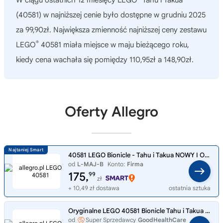
(40581)
w najniższej cenie było dostępne w grudniu 2025
za 99,90zł. Największa zmienność najniższej ceny zestawu
®
LEGO
40581 miała miejsce w maju bieżącego roku,
kiedy cena wachała się pomiędzy 110,95zł a 148,90zł.
Oferty Allegro
40581 LEGO Bionicle - Tahu i Takua NOWY I ORYGINALNY ZESTAW KLOCKÓ LEGO!!!
od
L-MAJ-B
Konto:
Firma
175,
99
zł
+ 10,49 zł dostawa
ostatnia sztuka
Oryginalne LEGO 40581 Bionicle Tahu i Takua Klocki NOWE Klocki
od
Super Sprzedawcy
GoodHealthCare