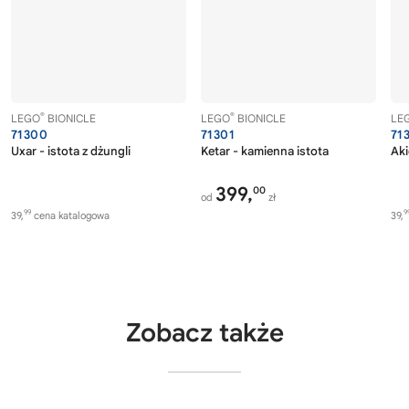
®
®
LEGO
BIONICLE
LEGO
BIONICLE
LE
71300
71301
71
Uxar - istota z dżungli
Ketar - kamienna istota
Aki
399,
00
od
zł
99
9
39,
cena katalogowa
39,
Zobacz także