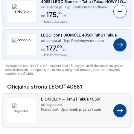
40581 LEGO Bionicle - Tahu i Takua NOWY I ORYGINALNY ZESTAW KLOCKÓ LEGO!!!
od
allegro.pl
Typ:
Platforma handlowa
175,
99
od
zł
+ koszt dostawy
LEGO Icons BIONICLE 40581 Tahu I Takua
od
ceneo.pl
Typ:
Porównywarka cen
177,
00
od
zł
+ koszt dostawy
®
Porównanie cen LEGO
40581 zawiera linki afiliacyjne. Jeśli dokonasz zakupu za
pośrednictwem jednego z nich, możemy otrzymać prowizję bez dodatkowych
kosztów dla Ciebie.
®
Oficjalna strona LEGO
40581
BIONICLE® — Tahu i Takua 40581
od
lego.com
Komunikat:
Upominek przy zakupie