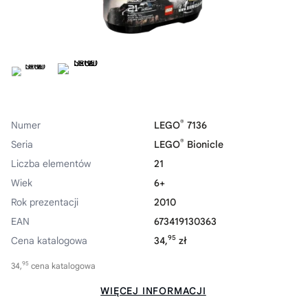
®
Numer
LEGO
7136
®
Seria
LEGO
Bionicle
Liczba elementów
21
Wiek
6+
Rok prezentacji
2010
EAN
673419130363
95
Cena katalogowa
34,
zł
95
34,
cena katalogowa
WIĘCEJ INFORMACJI