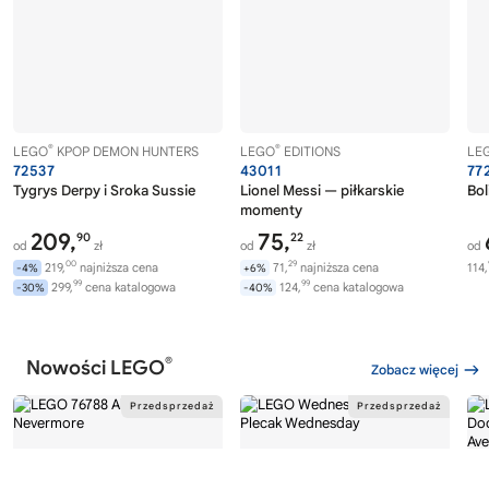
®
®
LEGO
KPOP DEMON HUNTERS
LEGO
EDITIONS
LE
72537
43011
77
Tygrys Derpy i Sroka Sussie
Lionel Messi — piłkarskie
Bol
momenty
209,
75,
90
22
od
zł
od
zł
od
00
29
219,
najniższa cena
71,
najniższa cena
114,
-4%
+6%
99
99
299,
cena katalogowa
124,
cena katalogowa
-30%
-40%
®
Nowości LEGO
Zobacz więcej