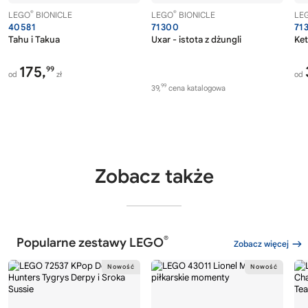
®
®
LEGO
BIONICLE
LEGO
BIONICLE
LE
40581
71300
71
Tahu i Takua
Uxar - istota z dżungli
Ket
175,
99
od
zł
od
99
39,
cena katalogowa
Zobacz także
®
Popularne zestawy LEGO
Zobacz więcej