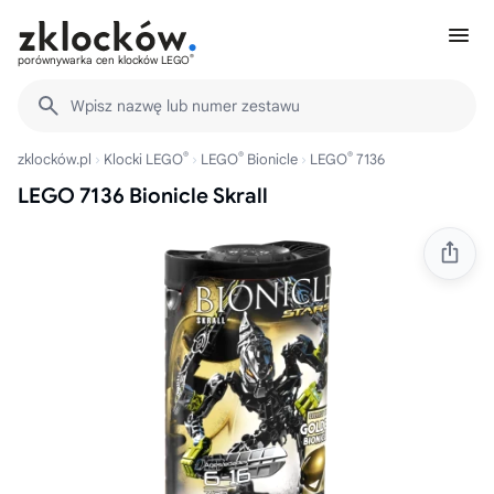
®
porównywarka cen klocków LEGO
Wpisz nazwę lub numer zestawu
®
®
®
zklocków.pl
Klocki LEGO
LEGO
Bionicle
LEGO
7136
LEGO 7136 Bionicle Skrall