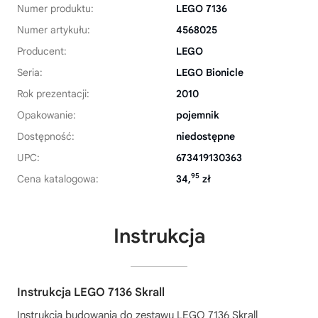
Numer produktu:
LEGO 7136
Numer artykułu:
4568025
Producent:
LEGO
Seria:
LEGO Bionicle
Rok prezentacji:
2010
Opakowanie:
pojemnik
Dostępność:
niedostępne
UPC:
673419130363
95
Cena katalogowa:
34,
zł
Instrukcja
Instrukcja LEGO 7136 Skrall
Instrukcja budowania do zestawu
LEGO 7136 Skrall