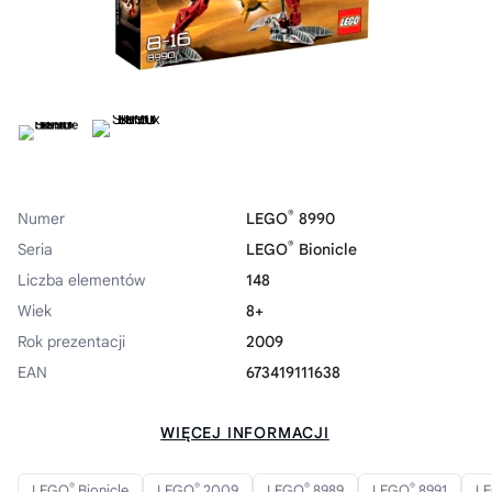
®
Numer
LEGO
8990
®
Seria
LEGO
Bionicle
Liczba elementów
148
Wiek
8+
Rok prezentacji
2009
EAN
673419111638
WIĘCEJ INFORMACJI
®
®
®
®
LEGO
Bionicle
LEGO
2009
LEGO
8989
LEGO
8991
L