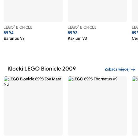
®
®
LEGO
BIONICLE
LEGO
BIONICLE
LE
8994
8993
89
Baranus V7
Kaxium V3
Ce
Klocki LEGO Bionicle 2009
Zobacz więcej