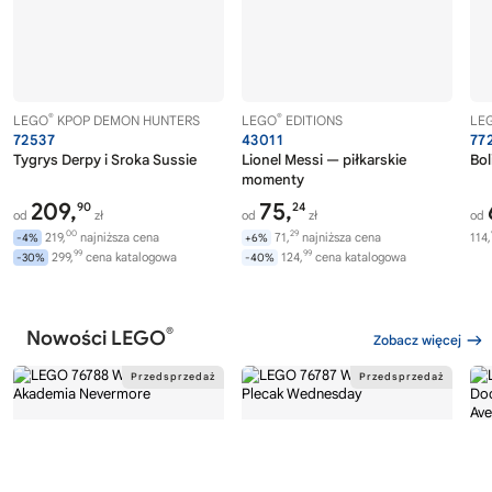
®
®
LEGO
KPOP DEMON HUNTERS
LEGO
EDITIONS
LE
72537
43011
77
Tygrys Derpy i Sroka Sussie
Lionel Messi — piłkarskie
Bol
momenty
209,
75,
90
24
od
zł
od
zł
od
00
29
219,
najniższa cena
71,
najniższa cena
114,
-4%
+6%
99
99
299,
cena katalogowa
124,
cena katalogowa
-30%
-40%
®
Nowości LEGO
Zobacz więcej