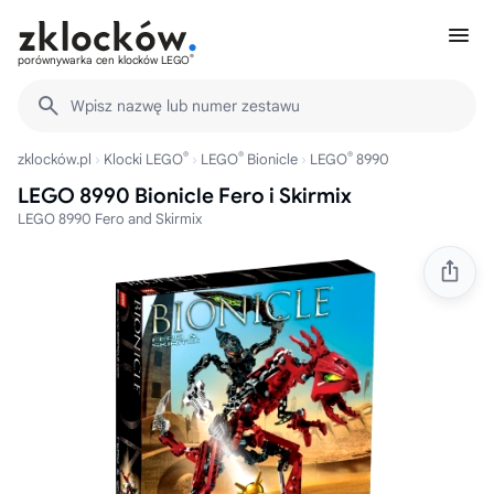
®
porównywarka cen klocków LEGO
Wpisz nazwę lub numer zestawu
®
®
®
zklocków.pl
Klocki LEGO
LEGO
Bionicle
LEGO
8990
LEGO 8990 Bionicle Fero i Skirmix
LEGO 8990 Fero and Skirmix