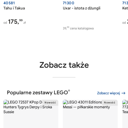
40581
71300
71
Tahu i Takua
Uxar - istota z dżungli
Ket
175,
99
od
zł
od
99
39,
cena katalogowa
Zobacz także
®
Popularne zestawy LEGO
Zobacz więcej