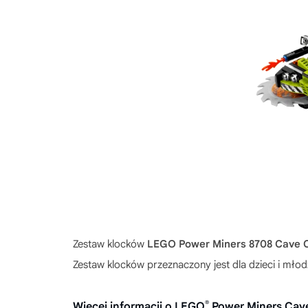
Zestaw klocków
LEGO Power Miners 8708 Cave 
Zestaw klocków przeznaczony jest dla dzieci i mł
®
Więcej informacji o LEGO
Power Miners Cav