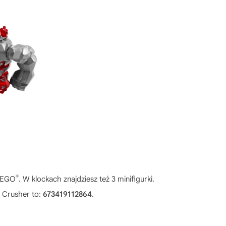
®
 LEGO
. W klockach znajdziesz też 3 minifigurki.
 Crusher to:
673419112864
.