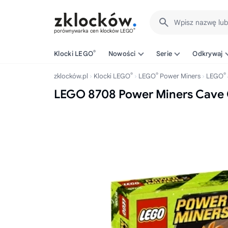
Wpisz nazwę lu
®
porównywarka cen klocków LEGO
®
Klocki LEGO
Nowości
Serie
Odkrywaj
®
®
®
zklocków.pl
Klocki LEGO
LEGO
Power Miners
LEGO
LEGO 8708 Power Miners Cave 