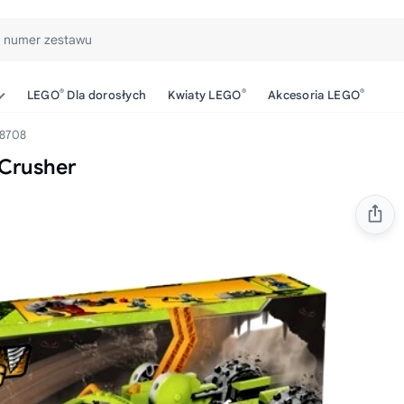
b numer zestawu
®
®
®
LEGO
Dla dorosłych
Kwiaty LEGO
Akcesoria LEGO
8708
Crusher