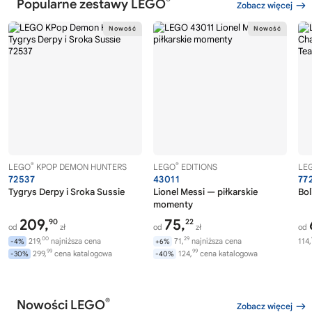
®
Popularne zestawy LEGO
Zobacz więcej
®
®
LEGO
KPOP DEMON HUNTERS
LEGO
EDITIONS
LE
72537
43011
77
Tygrys Derpy i Sroka Sussie
Lionel Messi — piłkarskie
Bol
momenty
209,
75,
90
22
od
zł
od
zł
od
00
29
219,
najniższa cena
71,
najniższa cena
114,
-4%
+6%
99
99
299,
cena katalogowa
124,
cena katalogowa
-30%
-40%
®
Nowości LEGO
Zobacz więcej