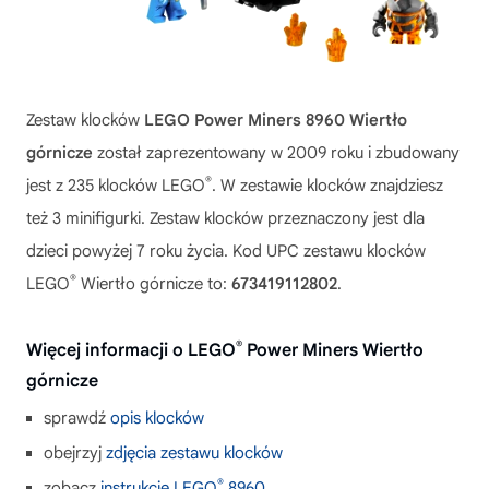
Zestaw klocków
LEGO Power Miners 8960 Wiertło
górnicze
został zaprezentowany w 2009 roku i zbudowany
®
jest z 235 klocków LEGO
. W zestawie klocków znajdziesz
też 3 minifigurki. Zestaw klocków przeznaczony jest dla
dzieci powyżej 7 roku życia. Kod UPC zestawu klocków
®
LEGO
Wiertło górnicze to:
673419112802
.
®
Więcej informacji o LEGO
Power Miners Wiertło
górnicze
sprawdź
opis klocków
obejrzyj
zdjęcia zestawu klocków
®
zobacz
instrukcję LEGO
8960