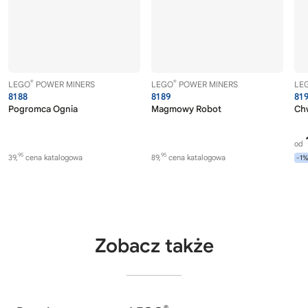
®
®
LEGO
POWER MINERS
LEGO
POWER MINERS
LE
8188
8189
81
Pogromca Ognia
Magmowy Robot
Ch
od
95
95
39,
cena katalogowa
89,
cena katalogowa
-1
Zobacz także