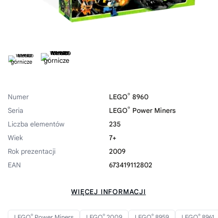
®
Numer
LEGO
8960
®
Seria
LEGO
Power Miners
Liczba elementów
235
Wiek
7+
Rok prezentacji
2009
EAN
673419112802
WIĘCEJ INFORMACJI
®
®
®
®
LEGO
Power Miners
LEGO
2009
LEGO
8959
LEGO
8961