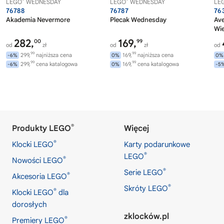
®
®
LEGO
WEDNESDAY
LEGO
WEDNESDAY
LE
76788
76787
76
Akademia Nevermore
Plecak Wednesday
Av
Wi
282,
169,
00
99
od
zł
od
zł
od
99
99
299,
najniższa cena
169,
najniższa cena
-6%
0%
0%
99
99
299,
cena katalogowa
169,
cena katalogowa
-6%
0%
-5
®
Produkty LEGO
Więcej
®
Klocki LEGO
Karty podarunkowe
®
LEGO
®
Nowości LEGO
®
Serie LEGO
®
Akcesoria LEGO
®
Skróty LEGO
®
Klocki LEGO
dla
dorosłych
zklocków.pl
®
Premiery LEGO