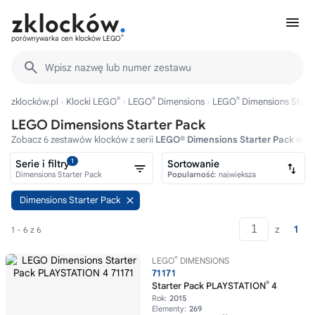
®
porównywarka cen klocków LEGO
Wpisz nazwę lub numer zestawu
®
®
®
zklocków.pl
Klocki LEGO
LEGO
Dimensions
LEGO
Dimensions Start
LEGO Dimensions Starter Pack
Zobacz 6 zestawów klocków z serii
LEGO® Dimensions Starter Pack
w ce
1
Serie i filtry
Sortowanie
Dimensions Starter Pack
Popularność
: największa
Dimensions Starter Pack
z
1
1 - 6 z 6
®
LEGO
DIMENSIONS
71171
®
Starter Pack PLAYSTATION
4
Rok:
2015
Elementy:
269