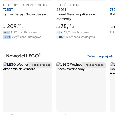
®
®
LEGO
KPOP DEMON HUNTERS
LEGO
EDITIONS
LE
72537
43011
77
Tygrys Derpy i Sroka Sussie
Lionel Messi — piłkarskie
Bol
momenty
209,
75,
90
17
od
zł
od
zł
od
00
29
219,
najniższa cena
71,
najniższa cena
114,
-4%
+5%
99
99
299,
cena katalogowa
124,
cena katalogowa
-30%
-40%
®
Nowości LEGO
Zobacz więcej