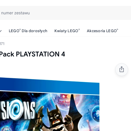
b numer zestawu
®
®
®
LEGO
Dla dorosłych
Kwiaty LEGO
Akcesoria LEGO
171
 Pack PLAYSTATION 4