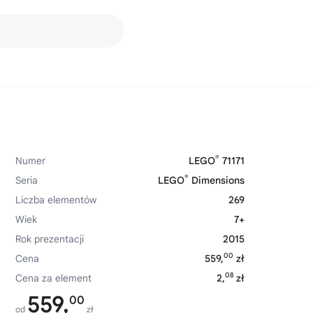
®
Numer
LEGO
71171
®
Seria
LEGO
Dimensions
Liczba elementów
269
Wiek
7+
Rok prezentacji
2015
00
Cena
559,
zł
08
Cena za element
2,
zł
559,
00
od
zł