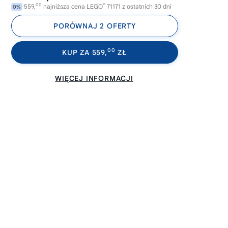
00
®
559,
najniższa cena LEGO
71171 z ostatnich 30 dni
0%
PORÓWNAJ 2 OFERTY
00
KUP ZA 559,
ZŁ
WIĘCEJ INFORMACJI