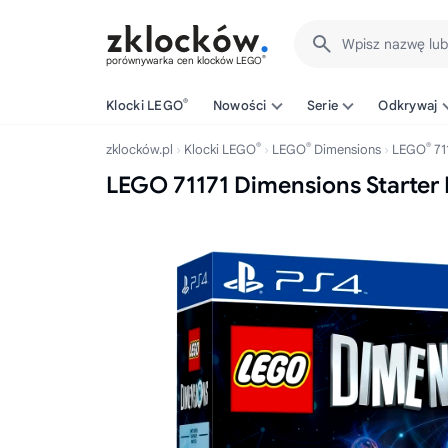
Wpisz nazwę lu
®
porównywarka cen klocków LEGO
®
Klocki LEGO
Nowości
Serie
Odkrywaj
®
®
®
zklocków.pl
Klocki LEGO
LEGO
Dimensions
LEGO
71
LEGO 71171 Dimensions Starter