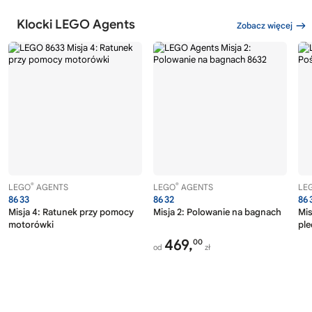
Klocki LEGO Agents
Zobacz więcej
®
®
LEGO
AGENTS
LEGO
AGENTS
LE
8633
8632
86
Misja 4: Ratunek przy pomocy
Misja 2: Polowanie na bagnach
Mis
motorówki
ple
469,
00
od
zł