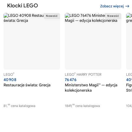
Klocki LEGO
Zobacz więcej
®
®
LEGO
LEGO
HARRY POTTER
LE
40908
76476
40
Restauracje świata: Grecja
Ministerstwo Magii™ — edycja
Fig
kolekcjonerska
Str
99
99
81,
cena katalogowa
1849,
cena katalogowa
104