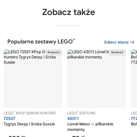
Zobacz także
®
Popularne zestawy LEGO
Zobacz więcej
®
®
LEGO
KPOP DEMON HUNTERS
LEGO
EDITIONS
LE
72537
43011
77
Tygrys Derpy i Sroka Sussie
Lionel Messi — piłkarskie
Bol
momenty