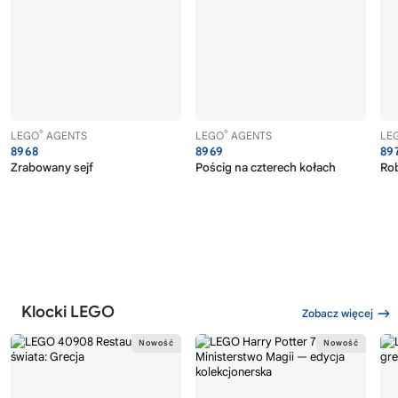
®
®
LEGO
AGENTS
LEGO
AGENTS
LE
8968
8969
89
Zrabowany sejf
Pościg na czterech kołach
Rob
Klocki LEGO
Zobacz więcej