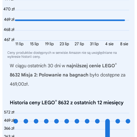
470 zł
469 zł
468 zł
467 zł
11 lip
15 lip
19 lip
23 lip
27 lip
31 lip
4 sie
8 sie
Ceny produktów dostępnych w serwisie Amazon nie są uwzględniane na
wykresie historii ceny.
®
W ciągu ostatnich 30 dni w
najniższej cenie LEGO
8632 Misja 2: Polowanie na bagnach
było dostępne za
469,00zł.
®
Historia ceny LEGO
8632 z ostatnich 12 miesięcy
572 zł
469 zł
366 zł
263 zł