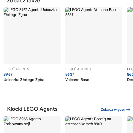
Zobacz także
®
®
LEGO
AGENTS
LEGO
AGENTS
LE
8967
8637
86
Ucieczka Złotego Zęba
Volcano Base
De
Klocki LEGO Agents
Zobacz więcej