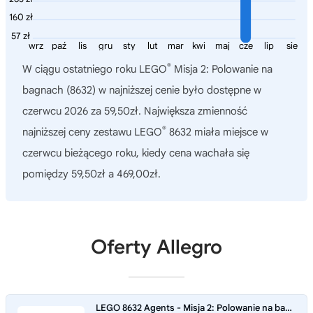
160 zł
57 zł
wrz
paź
lis
gru
sty
lut
mar
kwi
maj
cze
lip
sie
®
W ciągu ostatniego roku
LEGO
Misja 2: Polowanie na
bagnach (8632)
w najniższej cenie było dostępne w
czerwcu 2026 za 59,50zł. Największa zmienność
®
najniższej ceny zestawu LEGO
8632 miała miejsce w
czerwcu bieżącego roku, kiedy cena wachała się
pomiędzy 59,50zł a 469,00zł.
Oferty Allegro
LEGO 8632 Agents - Misja 2: Polowanie na bagnach