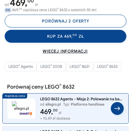
469,
00
od
zł
00
®
469,
najniższa cena LEGO
8632 z ostatnich 30 dni
0%
PORÓWNAJ 2 OFERTY
00
KUP ZA 469,
ZŁ
WIĘCEJ INFORMACJI
®
®
®
®
LEGO
Agents
LEGO
2008
LEGO
8631
LEGO
8633
®
Porównaj ceny LEGO
8632
LEGO 8632 Agents - Misja 2: Polowanie na bagnach
od
allegro.pl
Typ:
Platforma handlowa
469,
00
zł
+ 10,49 zł dostawa