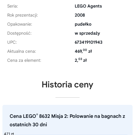
Seria:
LEGO Agents
Rok prezentacji:
2008
Opakowanie:
pudełko
Dostępność:
w sprzedaży
UPC:
673419101943
00
Aktualna cena:
469,
zł
03
Cena za element:
2,
zł
Historia ceny
®
Cena LEGO
8632 Misja 2: Polowanie na bagnach z
ostatnich 30 dni
471 zł