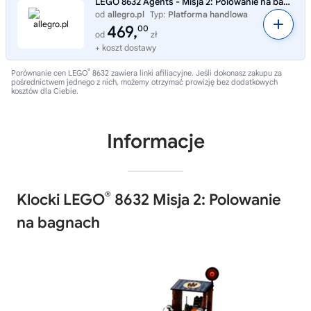
LEGO 8632 Agents - Misja 2: Polowanie na bagnach
od
allegro.pl
Typ:
Platforma handlowa
469,
00
od
zł
+ koszt dostawy
®
Porównanie cen LEGO
8632 zawiera linki afiliacyjne. Jeśli dokonasz zakupu za
pośrednictwem jednego z nich, możemy otrzymać prowizję bez dodatkowych
kosztów dla Ciebie.
Informacje
®
Klocki LEGO
8632 Misja 2: Polowanie
na bagnach