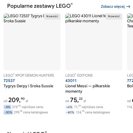
®
Popularne zestawy LEGO
Zobacz więcej
®
®
LEGO
KPOP DEMON HUNTERS
LEGO
EDITIONS
LE
72537
43011
77
Tygrys Derpy i Sroka Sussie
Lionel Messi — piłkarskie
Bol
momenty
209,
75,
90
22
od
zł
od
zł
od
00
29
219,
najniższa cena
71,
najniższa cena
114,
-4%
+6%
99
99
299,
cena katalogowa
124,
cena katalogowa
-30%
-40%
®