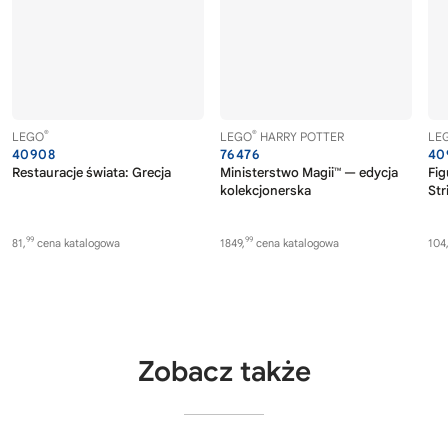
®
®
LEGO
LEGO
HARRY POTTER
LE
40908
76476
40
Restauracje świata: Grecja
Ministerstwo Magii™ — edycja
Fig
kolekcjonerska
Str
99
99
81,
cena katalogowa
1849,
cena katalogowa
104
Zobacz także