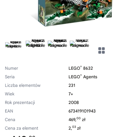
®
Numer
LEGO
8632
®
Seria
LEGO
Agents
Liczba elementów
231
Wiek
7+
Rok prezentacji
2008
EAN
673419101943
00
Cena
469,
zł
03
Cena za element
2,
zł