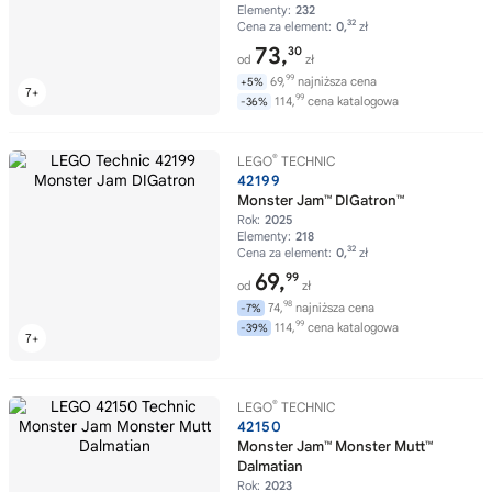
Elementy:
232
32
Cena za element:
0,
zł
73,
30
od
zł
99
69,
najniższa cena
+5%
99
114,
cena katalogowa
-36%
®
LEGO
TECHNIC
42199
Monster Jam™ DIGatron™
Rok:
2025
Elementy:
218
32
Cena za element:
0,
zł
69,
99
od
zł
98
74,
najniższa cena
-7%
99
114,
cena katalogowa
-39%
®
LEGO
TECHNIC
42150
Monster Jam™ Monster Mutt™
Dalmatian
Rok:
2023