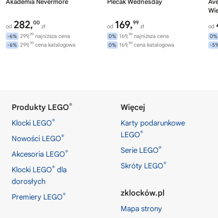
Akademia Nevermore
Plecak Wednesday
Av
Wi
282,
169,
00
99
od
zł
od
zł
od
99
99
299,
najniższa cena
169,
najniższa cena
-6%
0%
0%
99
99
299,
cena katalogowa
169,
cena katalogowa
-6%
0%
-5
®
Produkty LEGO
Więcej
®
Klocki LEGO
Karty podarunkowe
®
LEGO
®
Nowości LEGO
®
Serie LEGO
®
Akcesoria LEGO
®
Skróty LEGO
®
Klocki LEGO
dla
dorosłych
zklocków.pl
®
Premiery LEGO
Mapa strony