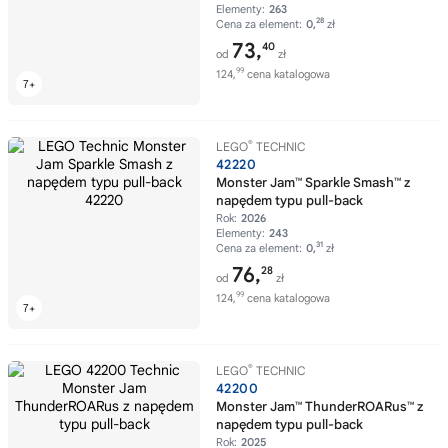
Elementy:
263
28
Cena za element:
0,
zł
73,
40
od
zł
99
124,
cena katalogowa
®
LEGO
TECHNIC
42220
Monster Jam™ Sparkle Smash™ z
napędem typu pull-back
Rok:
2026
Elementy:
243
31
Cena za element:
0,
zł
76,
28
od
zł
99
124,
cena katalogowa
®
LEGO
TECHNIC
42200
Monster Jam™ ThunderROARus™ z
napędem typu pull-back
Rok:
2025