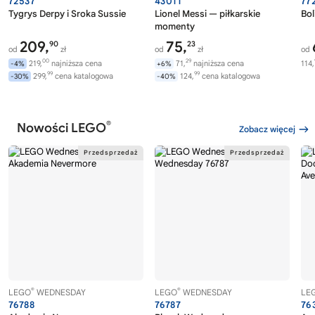
72537
43011
77
Tygrys Derpy i Sroka Sussie
Lionel Messi — piłkarskie
Bol
momenty
209,
75,
90
23
od
zł
od
zł
od
00
29
219,
najniższa cena
71,
najniższa cena
114,
-4%
+6%
99
99
299,
cena katalogowa
124,
cena katalogowa
-30%
-40%
®
Nowości LEGO
Zobacz więcej
®
®
LEGO
WEDNESDAY
LEGO
WEDNESDAY
LE
76788
76787
76