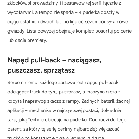
zklocków.pl prowadzimy 11 zestawów tej serii, łącznie z
wycofanymi, a tempo nie spada – 4 pudełka doszły w
ciągu ostatnich dwóch lat, bo liga co sezon podsyła nowe
gwiazdy. Lista powyżej obejmuje komplet; posortuj po cenie
lub dacie premiery.
Napęd pull-back – naciągasz,
puszczasz, sprzątasz
Sercem niemal każdego zestawu jest napęd pull-back:
odciągasz truck do tyłu, puszczasz, a maszyna rusza z
kopyta i naprawdę skacze z rampy. Żadnych baterii, żadnej
aplikacji – mechanika w najczystszej postaci, dokładnie
taka, jaką Technic obiecuje na pudełku. Dochodzi do tego
patent, za który tę serię cenimy najbardziej: większość
trucków to konstrukcje dwa w jednym, z drugą,