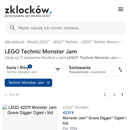
®
porównywarka cen klocków LEGO
Wpisz nazwę lub numer zestawu
®
®
®
zklocków.pl
Klocki LEGO
LEGO
Technic
LEGO
Technic Monster Jam
LEGO Technic Monster Jam
Obejrzyj 11 zestawów klocków z serii
LEGO® Technic Monster Jam
w cena
1
Serie i filtry
Sortowanie
Technic Monster Jam
Popularność
: największa
Technic Monster Jam
z
1
1 - 11 z 11
®
LEGO
TECHNIC
42219
Monster Jam™ Grave Digger™ Ogień i
lód
Rok:
2026