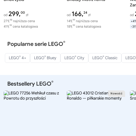
Za
299,
166,
00
24
od
zł
od
zł
od
98
99
279,
najniższa cena
149,
najniższa cena
+4
99
99
419,
cena katalogowa
189,
cena katalogowa
-3
®
Popularne serie LEGO
®
®
®
®
LEGO
4+
LEGO
Bluey
LEGO
City
LEGO
Classic
LEGO
®
Bestsellery LEGO