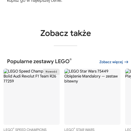
kupisz go w najlepszej cenie.
Zobacz także
®
Popularne zestawy LEGO
Zobacz więcej
®
®
LEGO
SPEED CHAMPIONS
LEGO
STAR WARS
LE