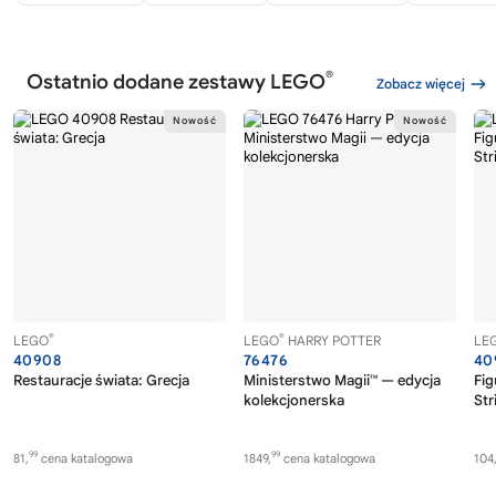
®
Ostatnio dodane zestawy LEGO
Zobacz więcej
®
®
LEGO
LEGO
HARRY POTTER
LE
40908
76476
40
Restauracje świata: Grecja
Ministerstwo Magii™ — edycja
Fig
kolekcjonerska
Str
99
99
81,
cena katalogowa
1849,
cena katalogowa
104