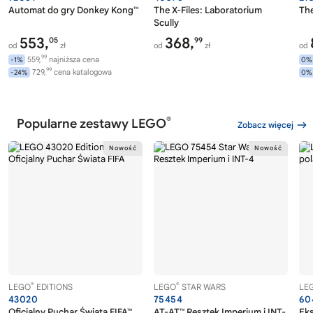
Automat do gry Donkey Kong™
The X-Files: Laboratorium
The
Scully
553,
368,
05
99
od
zł
od
zł
od
99
559,
najniższa cena
-1%
0%
99
729,
cena katalogowa
-24%
0%
®
Popularne zestawy LEGO
Zobacz więcej
®
®
LEGO
EDITIONS
LEGO
STAR WARS
LE
43020
75454
60
Oficjalny Puchar Świata FIFA™
AT-AT™ Resztek Imperium i INT-
Eks