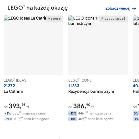
®
LEGO
na każdą okazję
Zobacz więcej
®
®
LEGO
IDEAS
LEGO
ICONS
LE
21372
11383
40
La Catrina
Rezydencja burmistrzyni
Hal
393,
386,
95
90
od
zł
od
zł
od
00
00
383,
najniższa cena
446,
najniższa cena
+3%
-13%
0%
99
99
519,
cena katalogowa
469,
cena katalogowa
-24%
-18%
0%