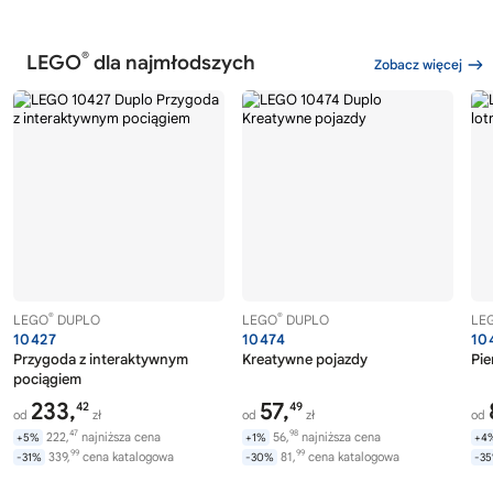
®
LEGO
dla najmłodszych
Zobacz więcej
®
®
LEGO
DUPLO
LEGO
DUPLO
LE
10427
10474
10
Przygoda z interaktywnym
Kreatywne pojazdy
Pie
pociągiem
233,
57,
42
49
od
zł
od
zł
od
47
98
222,
najniższa cena
56,
najniższa cena
+5%
+1%
+4
99
99
339,
cena katalogowa
81,
cena katalogowa
-31%
-30%
-3