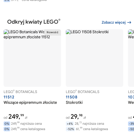
®
Odkryj kwiaty LEGO
Zobacz więcej
®
®
LEGO
BOTANICALS
LEGO
BOTANICALS
LE
11512
11508
10
Wiszące epipremnum złociste
Stokrotki
Wes
249,
29,
99
98
od
zł
od
zł
od
99
72
249,
najniższa cena
28,
najniższa cena
0%
+4%
-3
99
99
249,
cena katalogowa
61,
cena katalogowa
0%
-52%
-5