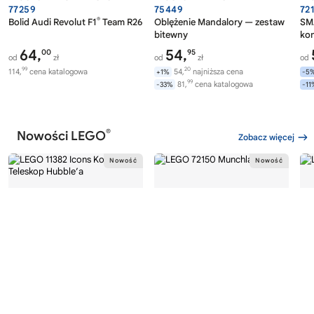
77259
75449
72
®
Bolid Audi Revolut F1
Team R26
Oblężenie Mandalory — zestaw
SMA
bitewny
ko
64,
54,
00
95
od
zł
od
zł
od
99
20
114,
cena katalogowa
54,
najniższa cena
+1%
-5
99
81,
cena katalogowa
-33%
-11
®
Nowości LEGO
Zobacz więcej
®
®
LEGO
ICONS
LEGO
POKÉMON
LE
11382
72150
72