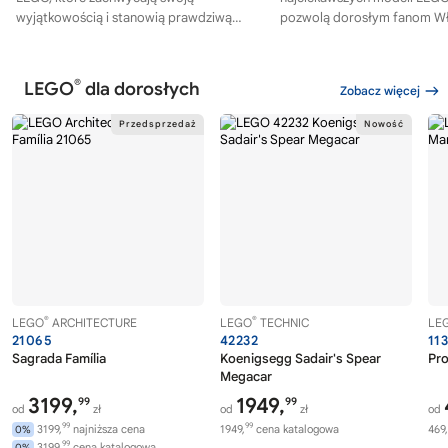
wyjątkowością i stanowią prawdziwą
pozwolą dorosłym fanom W
gratkę dla kolekcjonerów i fanów!
Pierścieni™ przenieść się do 
zbudować własną wersję epic
®
LEGO
dla dorosłych
Zobacz więcej
®
®
LEGO
ARCHITECTURE
LEGO
TECHNIC
LE
21065
42232
11
Sagrada Família
Koenigsegg Sadair's Spear
Pro
Megacar
3199,
1949,
99
99
od
zł
od
zł
od
99
99
3199,
najniższa cena
1949,
cena katalogowa
469,
0%
99
3199,
cena katalogowa
0%