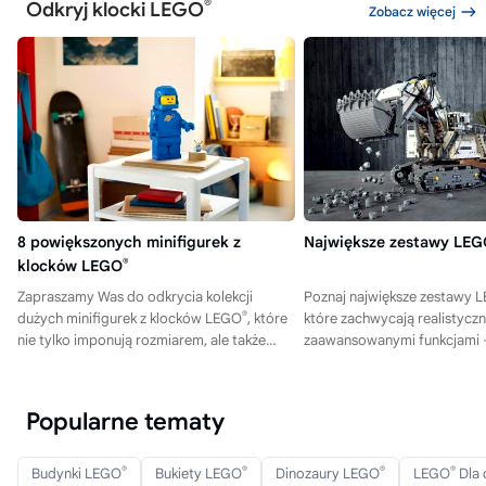
®
Odkryj klocki LEGO
Zobacz więcej
8 powiększonych minifigurek z
Największe zestawy LE
klocków LEGO
®
Zapraszamy Was do odkrycia kolekcji
Poznaj największe zestawy 
®
dużych minifigurek z klocków LEGO
, które
które zachwycają realistyczn
nie tylko imponują rozmiarem, ale także
zaawansowanymi funkcjami 
zachwycają szczegółami i kreatywnością!
nasze propozycje i znajdź sw
model!
Popularne tematy
®
®
®
®
Budynki LEGO
Bukiety LEGO
Dinozaury LEGO
LEGO
Dla 