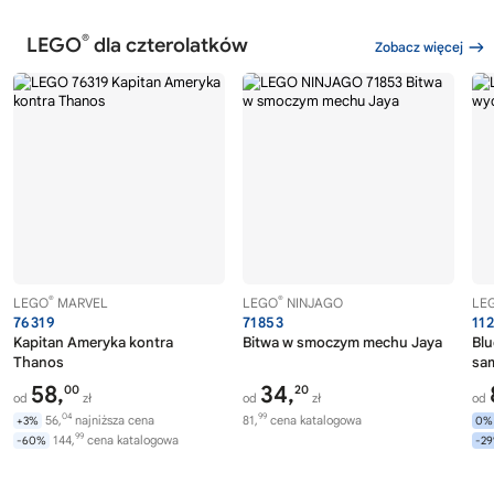
®
LEGO
dla czterolatków
Zobacz więcej
®
®
LEGO
MARVEL
LEGO
NINJAGO
LE
76319
71853
11
Kapitan Ameryka kontra
Bitwa w smoczym mechu Jaya
Blu
Thanos
sa
58,
34,
00
20
od
zł
od
zł
od
04
99
56,
najniższa cena
81,
cena katalogowa
+3%
0%
99
144,
cena katalogowa
-60%
-2