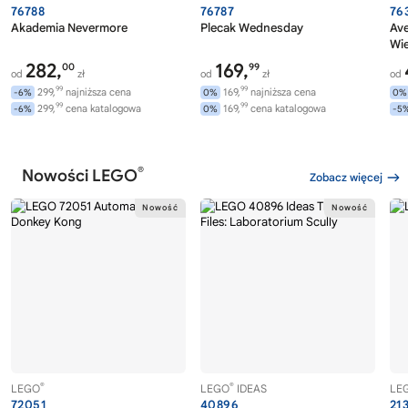
76788
76787
76
Akademia Nevermore
Plecak Wednesday
Av
Wi
282,
169,
00
99
od
zł
od
zł
od
99
99
299,
najniższa cena
169,
najniższa cena
-6%
0%
0%
99
99
299,
cena katalogowa
169,
cena katalogowa
-6%
0%
-5
®
Nowości LEGO
Zobacz więcej
®
®
LEGO
LEGO
IDEAS
LE
72051
40896
21