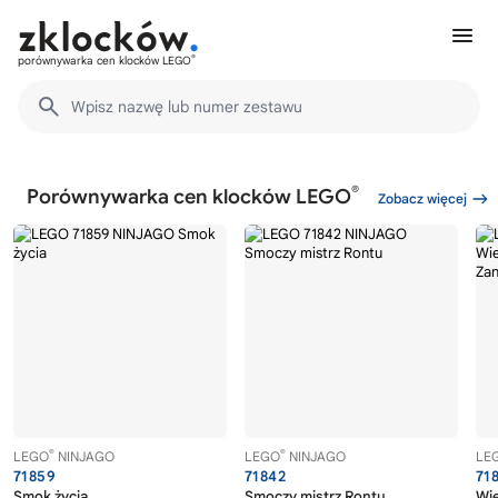
®
porównywarka cen klocków LEGO
Wpisz nazwę lub numer zestawu
®
Porównywarka cen klocków LEGO
Zobacz więcej
®
®
LEGO
NINJAGO
LEGO
NINJAGO
LE
71859
71842
71
Smok życia
Smoczy mistrz Rontu
Wie