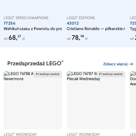
®
®
LEGO
SPEED CHAMPIONS
LEGO
EDITIONS
LE
77256
43012
72
Wehikuł czasu z Powrotu do przyszłości
Cristiano Ronaldo — piłkarskie mome
Tyg
68,
78,
27
98
od
zł
od
zł
od
®
Przedsprzedaż LEGO
Zobacz więcej
®
®
LEGO
WEDNESDAY
LEGO
WEDNESDAY
LE