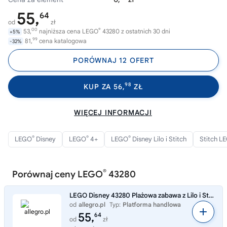
55,
64
od
zł
00
®
53,
najniższa cena LEGO
43280 z ostatnich 30 dni
+5%
99
81,
cena katalogowa
-32%
PORÓWNAJ 12 OFERT
98
KUP ZA 56,
ZŁ
WIĘCEJ INFORMACJI
®
®
®
LEGO
Disney
LEGO
4+
LEGO
Disney Lilo i Stitch
Stitch L
®
Porównaj ceny LEGO
43280
LEGO Disney 43280 Plażowa zabawa z Lilo i Stitch
od
allegro.pl
Typ:
Platforma handlowa
55,
64
od
zł