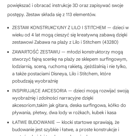
powiększać i obracać instrukcje 3D oraz zapisywać swoje
postępy. Zestaw składa się z 113 elementów.
ZESTAW KONSTRUKCYJNY Z LILO I STITCHEM — dzieci w
wieku od 4 lat mogą cieszyć się kreatywną zabawą dzięki
zestawowi Zabawa na plaży z Lilo i Stitchem (43280)
ZAWARTOŚĆ ZESTAWU — młodzi konstruktorzy mogą
stworzyć fajną scenkę na plaży ze sklepem surfingowym,
lodziarnią, sceną, ruchomą rakietą, zjeżdżalnią i nie tylko,
a także postaciami Disneya, Lilo i Stitchem, które
pobudzają wyobraźnię
INSPIRUJĄCE AKCESORIA — dzieci mogą rozwijać swoją
wyobraźnię i zdolności narracyjne dzięki
akcesoriom,takim jak gitara, deska surfingowa, kółko do
pływania, płetwy, dwa lody w rożkach, kubek i kasa
ŁATWE BUDOWANIE — klocki startowe sprawiają, że
budowanie jest szybkie i łatwe, a proste konstrukcje i