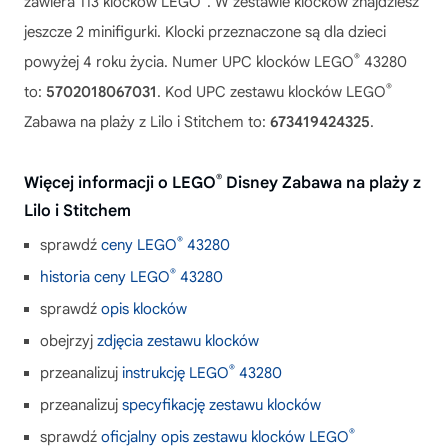
zawiera 113 klocków LEGO
. W zestawie klocków znajdziesz
jeszcze 2 minifigurki. Klocki przeznaczone są dla dzieci
®
powyżej 4 roku życia. Numer UPC klocków LEGO
43280
®
to:
5702018067031
. Kod UPC zestawu klocków LEGO
Zabawa na plaży z Lilo i Stitchem to:
673419424325
.
®
Więcej informacji o LEGO
Disney Zabawa na plaży z
Lilo i Stitchem
®
sprawdź
ceny LEGO
43280
®
historia ceny LEGO
43280
sprawdź
opis klocków
obejrzyj
zdjęcia zestawu klocków
®
przeanalizuj
instrukcję LEGO
43280
przeanalizuj
specyfikację zestawu klocków
®
sprawdź
oficjalny opis zestawu klocków LEGO