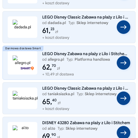
+ koszt dostawy
LEGO Disney Classic Zabawa na plaży z Lilo i Stitchem 43280
od
dadada.pl
Typ:
Sklep internetowy
61,
23
zł
+ koszt dostawy
LEGO Disney Zabawa na plaży z Lilo i Stitchem 43280
od
allegro.pl
Typ:
Platforma handlowa
62,
70
zł
+ 10,49 zł dostawa
LEGO Disney Classic Zabawa na plaży z Lilo i Stitchem 43280
od
taniaksiazka.pl
Typ:
Sklep internetowy
65,
40
zł
+ koszt dostawy
DISNEY 43280 Zabawa na plaży z Lilo i Stitchem
od
al.to
Typ:
Sklep internetowy
69,
90
zł