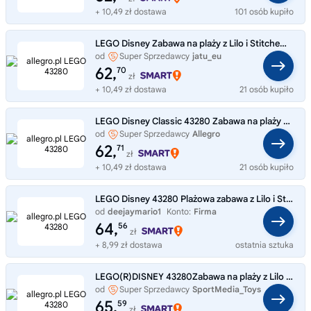
+ 10,49 zł dostawa
101 osób kupiło
LEGO Disney Zabawa na plaży z Lilo i Stitchem 43280
od
Super Sprzedawcy
jatu_eu
62,
70
zł
+ 10,49 zł dostawa
21 osób kupiło
LEGO Disney Classic 43280 Zabawa na plaży z Lilo i Stitchem
od
Super Sprzedawcy
Allegro
62,
71
zł
+ 10,49 zł dostawa
21 osób kupiło
LEGO Disney 43280 Plażowa zabawa z Lilo i Stitch
od
deejaymario1
Konto:
Firma
64,
56
zł
+ 8,99 zł dostawa
ostatnia sztuka
LEGO(R)DISNEY 43280Zabawa na plaży z Lilo i Stitchem
od
Super Sprzedawcy
SportMedia_Toys
65,
59
zł