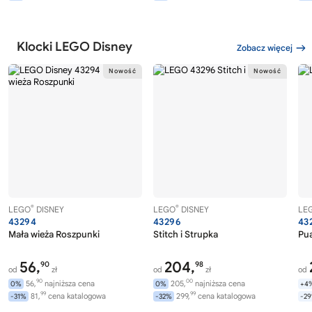
Klocki LEGO Disney
Zobacz więcej
®
®
LEGO
DISNEY
LEGO
DISNEY
LE
43294
43296
43
Mała wieża Roszpunki
Stitch i Strupka
Pu
56,
204,
90
98
od
zł
od
zł
od
90
00
56,
najniższa cena
205,
najniższa cena
0%
0%
+4
99
99
81,
cena katalogowa
299,
cena katalogowa
-31%
-32%
-2