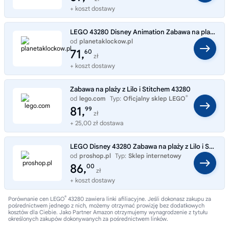
+ koszt dostawy
LEGO 43280 Disney Animation Zabawa na plaży z Lilo i Stitchem
od
planetaklockow.pl
Typ:
Sklep internetowy
71,
60
zł
+ koszt dostawy
Zabawa na plaży z Lilo i Stitchem 43280
®
od
lego.com
Typ:
Oficjalny sklep LEGO
81,
99
zł
+ 25,00 zł dostawa
LEGO Disney 43280 Zabawa na plaży z Lilo i Stitchem
od
proshop.pl
Typ:
Sklep internetowy
86,
00
zł
+ koszt dostawy
®
Porównanie cen LEGO
43280 zawiera linki afiliacyjne. Jeśli dokonasz zakupu za
pośrednictwem jednego z nich, możemy otrzymać prowizję bez dodatkowych
kosztów dla Ciebie. Jako Partner Amazon otrzymujemy wynagrodzenie z tytułu
określonych zakupów dokonywanych za pośrednictwem linków.