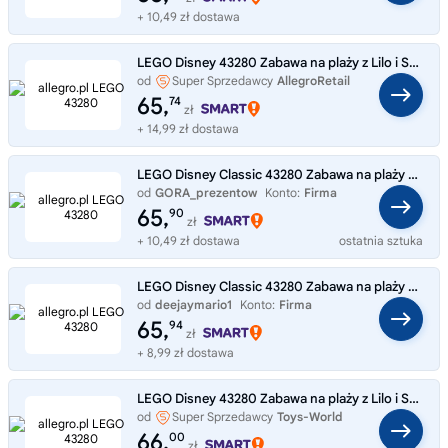
+ 10,49 zł dostawa
LEGO Disney 43280 Zabawa na plaży z Lilo i Stitchem
od
Super Sprzedawcy
AllegroRetail
65,
74
zł
+ 14,99 zł dostawa
LEGO Disney Classic 43280 Zabawa na plaży z Lilo i Stitchem
od
GORA_prezentow
Konto:
Firma
65,
90
zł
+ 10,49 zł dostawa
ostatnia sztuka
LEGO Disney Classic 43280 Zabawa na plaży z Lilo i Stitchem
od
deejaymario1
Konto:
Firma
65,
94
zł
+ 8,99 zł dostawa
LEGO Disney 43280 Zabawa na plaży z Lilo i Stitchem
od
Super Sprzedawcy
Toys-World
66,
00
zł