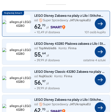
LEGO Disney Zabawa na plaży z Lilo i Stitchem 43280
od
Super Sprzedawcy
JATUkropkaEU
62,
70
zł
+ 10,49 zł dostawa
101 osób kupiło
LEGO Disney 43280 Plażowa zabawa z Lilo i Stitch
od
TopMeble86
Konto:
Firma
55,
64
zł
+ 39,99 zł dostawa
ostatnie 4 sztuki
LEGO Disney Classic 43280 Zabawa na plaży z Lilo i Stitchem
od
NajKlocki
Konto:
Firma
56,
97
zł
+ 39,99 zł dostawa
LEGO Disney Zabawa na plaży z Lilo i Stitchem 43280
od
Super Sprzedawcy
JATUkropkaEU
62,
70
zł