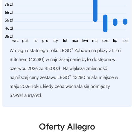
76 zł
66 zł
56 zł
46 zł
36 zł
wrz
paź
lis
gru
sty
lut
mar
kwi
maj
cze
lip
sie
®
W ciągu ostatniego roku
LEGO
Zabawa na plaży z Lilo i
Stitchem (43280)
w najniższej cenie było dostępne w
czerwcu 2026 za 45,00zł. Największa zmienność
®
najniższej ceny zestawu LEGO
43280 miała miejsce w
maju 2026 roku, kiedy cena wachała się pomiędzy
57,99zł a 81,99zł.
Oferty Allegro