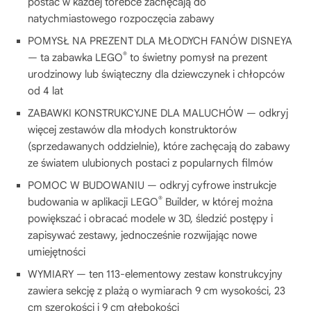
postać w każdej torebce zachęcają do
natychmiastowego rozpoczęcia zabawy
POMYSŁ NA PREZENT DLA MŁODYCH FANÓW DISNEYA
®
— ta zabawka LEGO
to świetny pomysł na prezent
urodzinowy lub świąteczny dla dziewczynek i chłopców
od 4 lat
ZABAWKI KONSTRUKCYJNE DLA MALUCHÓW — odkryj
więcej zestawów dla młodych konstruktorów
(sprzedawanych oddzielnie), które zachęcają do zabawy
ze światem ulubionych postaci z popularnych filmów
POMOC W BUDOWANIU — odkryj cyfrowe instrukcje
®
budowania w aplikacji LEGO
Builder, w której można
powiększać i obracać modele w 3D, śledzić postępy i
zapisywać zestawy, jednocześnie rozwijając nowe
umiejętności
WYMIARY — ten 113-elementowy zestaw konstrukcyjny
zawiera sekcję z plażą o wymiarach 9 cm wysokości, 23
cm szerokości i 9 cm głębokości