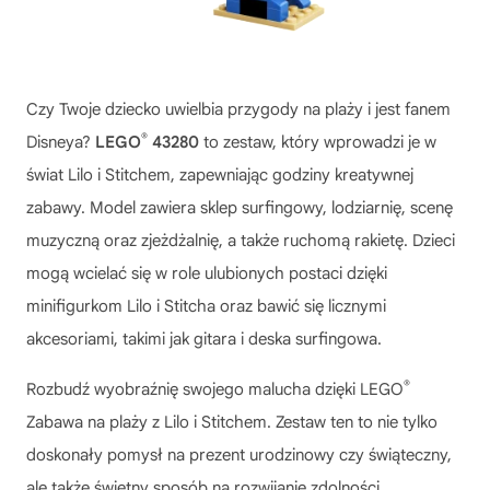
Czy Twoje dziecko uwielbia przygody na plaży i jest fanem
®
Disneya?
LEGO
43280
to zestaw, który wprowadzi je w
świat Lilo i Stitchem, zapewniając godziny kreatywnej
zabawy. Model zawiera sklep surfingowy, lodziarnię, scenę
muzyczną oraz zjeżdżalnię, a także ruchomą rakietę. Dzieci
mogą wcielać się w role ulubionych postaci dzięki
minifigurkom Lilo i Stitcha oraz bawić się licznymi
akcesoriami, takimi jak gitara i deska surfingowa.
®
Rozbudź wyobraźnię swojego malucha dzięki
LEGO
Zabawa na plaży z Lilo i Stitchem
. Zestaw ten to nie tylko
doskonały pomysł na prezent urodzinowy czy świąteczny,
ale także świetny sposób na rozwijanie zdolności