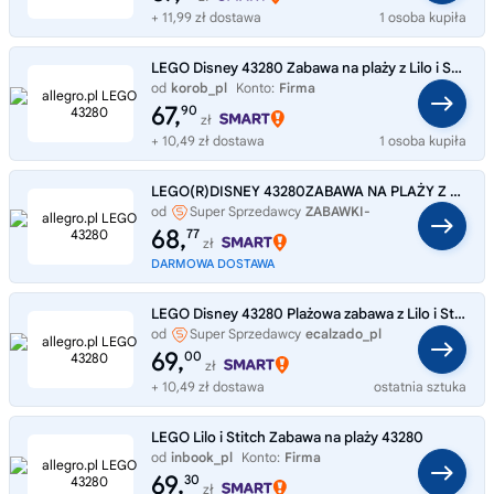
+ 11,99 zł dostawa
1 osoba kupiła
LEGO Disney 43280 Zabawa na plaży z Lilo i Stitchem, zestaw klocków 4+
od
korob_pl
Konto:
Firma
67,
90
zł
+ 10,49 zł dostawa
1 osoba kupiła
LEGO(R)DISNEY 43280ZABAWA NA PLAŻY Z LILO I STITCHEM
od
Super Sprzedawcy
ZABAWKI-
SZYBKO
68,
77
zł
DARMOWA DOSTAWA
LEGO Disney 43280 Plażowa zabawa z Lilo i Stitch
od
Super Sprzedawcy
ecalzado_pl
69,
00
zł
+ 10,49 zł dostawa
ostatnia sztuka
LEGO Lilo i Stitch Zabawa na plaży 43280
od
inbook_pl
Konto:
Firma
69,
30
zł