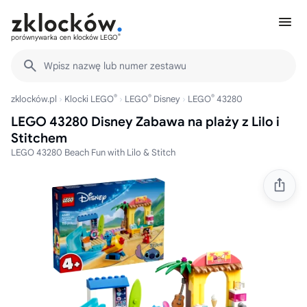
®
porównywarka cen klocków LEGO
Wpisz nazwę lub numer zestawu
®
®
®
zklocków.pl
Klocki LEGO
LEGO
Disney
LEGO
43280
LEGO 43280 Disney Zabawa na plaży z Lilo i
Stitchem
LEGO 43280 Beach Fun with Lilo & Stitch