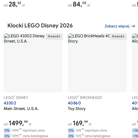
28,
84,
52
05
od
zł
od
zł
od
Klocki LEGO Disney 2026
Zobacz więcej
®
®
LEGO
DISNEY
LEGO
BRICKHEADZ
LE
43302
40860
40
Main Street, U.S.A.
Toy Story
Ali
1499,
169,
99
99
od
zł
od
zł
od
99
99
1499,
najniższa cena
169,
najniższa cena
0%
0%
-1
99
99
1499,
cena katalogowa
169,
cena katalogowa
0%
0%
-1