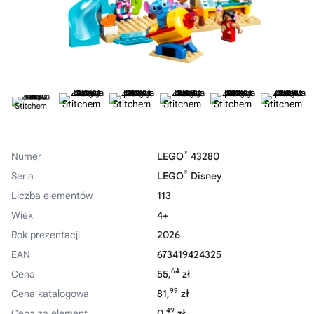
®
Numer
LEGO
43280
®
Seria
LEGO
Disney
Liczba elementów
113
Wiek
4+
Rok prezentacji
2026
EAN
673419424325
64
Cena
55,
zł
99
Cena katalogowa
81,
zł
49
Cena za element
0,
zł