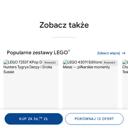
Zobacz także
®
Popularne zestawy LEGO
Zobacz więcej
98
KUP ZA 56,
ZŁ
PORÓWNAJ 12 OFERT
®
®
LEGO
KPOP DEMON HUNTERS
LEGO
EDITIONS
LE
72537
43011
77