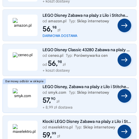
+ koszt dostawy
LEGO Disney Zabawa na plaży z Lilo i Stitchem 43280 | Figurka z filmu, model do zbudowania, prezent dla fana Disneya 4+,
od
amazon.pl
Typ:
Sklep internetowy
56,
98
zł
DARMOWA DOSTAWA
LEGO Disney Classic 43280 Zabawa na plaży z Lilo i Stitchem
od
ceneo.pl
Typ:
Porównywarka cen
56,
98
od
zł
+ koszt dostawy
LEGO Disney, Zabawa na plaży z Lilo i Stitchem, 43280
od
smyk.com
Typ:
Sklep internetowy
57,
90
zł
+ 8,99 zł dostawa
Klocki LEGO Disney Zabawa na plaży z Lilo i Stitchem 43280
od
maxelektro.pl
Typ:
Sklep internetowy
59,
99
zł