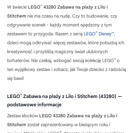
®
W świecie
LEGO
43280 Zabawa na plaży z Lilo i
Stitchem
nie ma czasu na nudę. Czy to budowanie, czy
odgrywanie scenek - każdy moment spędzony z tym
®
zestawem to przygoda. Razem z serią
LEGO
Disney™
,
dzieci mogą odkrywać więcej zestawów, które pobudzą ich
kreatywność i przybliżą magiczny świat ulubionych
®
bohaterów. Nie czekaj, wzbogać swoją kolekcję LEGO
o
ten wyjątkowy zestaw i zobacz, jak Twoje dziecko z radością
się bawi!
®
LEGO
Zabawa na plaży z Lilo i Stitchem (43280) —
podstawowe informacje
Zestaw klocków
LEGO 43280 Zabawa na plaży z Lilo i
Stitchem
został zaprezentowany w bieżącym roku i
®