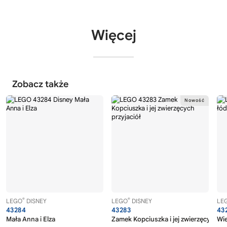
Więcej
Zobacz także
®
®
LEGO
DISNEY
LEGO
DISNEY
LE
43284
43283
43
Mała Anna i Elza
Zamek Kopciuszka i jej zwierzęcych pr
Wie