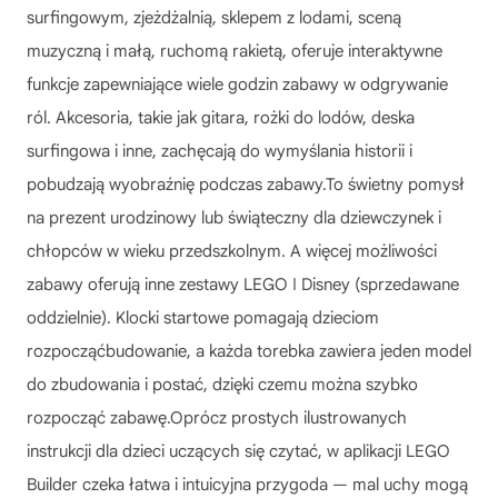
surfingowym, zjeżdżalnią, sklepem z lodami, sceną
muzyczną i małą, ruchomą rakietą, oferuje interaktywne
funkcje zapewniające wiele godzin zabawy w odgrywanie
ról. Akcesoria, takie jak gitara, rożki do lodów, deska
surfingowa i inne, zachęcają do wymyślania historii i
pobudzają wyobraźnię podczas zabawy.To świetny pomysł
na prezent urodzinowy lub świąteczny dla dziewczynek i
chłopców w wieku przedszkolnym. A więcej możliwości
zabawy oferują inne zestawy LEGO ǀ Disney (sprzedawane
oddzielnie). Klocki startowe pomagają dzieciom
rozpocząćbudowanie, a każda torebka zawiera jeden model
do zbudowania i postać, dzięki czemu można szybko
rozpocząć zabawę.Oprócz prostych ilustrowanych
instrukcji dla dzieci uczących się czytać, w aplikacji LEGO
Builder czeka łatwa i intuicyjna przygoda — mal uchy mogą