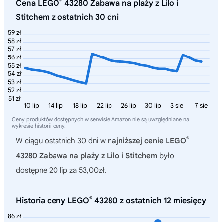
®
Cena LEGO
43280 Zabawa na plaży z Lilo i
Stitchem z ostatnich 30 dni
59 zł
58 zł
57 zł
56 zł
55 zł
54 zł
53 zł
52 zł
51 zł
10 lip
14 lip
18 lip
22 lip
26 lip
30 lip
3 sie
7 sie
Ceny produktów dostępnych w serwisie Amazon nie są uwzględniane na
wykresie historii ceny.
®
W ciągu ostatnich 30 dni w
najniższej cenie LEGO
43280 Zabawa na plaży z Lilo i Stitchem
było
dostępne 20 lip za 53,00zł.
®
Historia ceny LEGO
43280 z ostatnich 12 miesięcy
86 zł