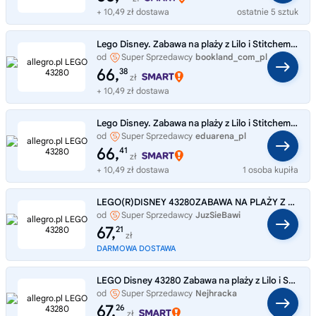
+ 10,49 zł dostawa
ostatnie 5 sztuk
Lego Disney. Zabawa na plaży z Lilo i Stitchem 43280
od
Super Sprzedawcy
bookland_com_pl
66,
38
zł
+ 10,49 zł dostawa
Lego Disney. Zabawa na plaży z Lilo i Stitchem 43280
od
Super Sprzedawcy
eduarena_pl
66,
41
zł
+ 10,49 zł dostawa
1 osoba kupiła
LEGO(R)DISNEY 43280ZABAWA NA PLAŻY Z LILO I STITCHEM
od
Super Sprzedawcy
JuzSieBawi
67,
21
zł
DARMOWA DOSTAWA
LEGO Disney 43280 Zabawa na plaży z Lilo i Stitchem
od
Super Sprzedawcy
Nejhracka
67,
26
zł