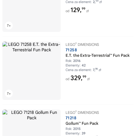
03
Cena za element:
2,
zł
129,
99
od
zł
®
LEGO
DIMENSIONS
71258
E.T. the Extra-Terrestrial™ Fun Pack
Rok:
2016
Elementy:
42
86
Cena za element:
7,
zł
329,
99
od
zł
®
LEGO
DIMENSIONS
71218
Gollum™ Fun Pack
Rok:
2015
Elementy:
39