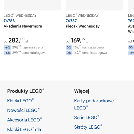
®
®
LEGO
WEDNESDAY
LEGO
WEDNESDAY
LE
76788
76787
76
Akademia Nevermore
Plecak Wednesday
Av
Wi
282,
169,
00
99
od
zł
od
zł
od
99
99
299,
najniższa cena
169,
najniższa cena
-6%
0%
0%
99
99
299,
cena katalogowa
169,
cena katalogowa
-6%
0%
-5
®
Produkty LEGO
Więcej
®
Klocki LEGO
Karty podarunkowe
®
LEGO
®
Nowości LEGO
®
Serie LEGO
®
Akcesoria LEGO
®
Skróty LEGO
®
Klocki LEGO
dla