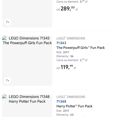
25
Cena za element:
5,
zł
289,
00
od
zł
®
LEGO
DIMENSIONS
71343
The Powerpuff Girls™ Fun Pack
Rok:
2017
Elementy:
56
14
Cena za element:
2,
zł
119,
99
od
zł
®
LEGO
DIMENSIONS
71348
Harry Potter™ Fun Pack
Rok:
2017
Elementy:
64