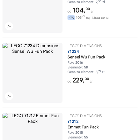
04
Cena za element:
2,
zł
104,
00
od
zł
01
105,
najniższa cena
-1%
®
LEGO
DIMENSIONS
71234
Sensei Wu Fun Pack
Rok:
2016
Elementy:
58
95
Cena za element:
3,
zł
229,
00
od
zł
®
LEGO
DIMENSIONS
71212
Emmet Fun Pack
Rok:
2015
Elementy:
55