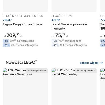
®
®
LEGO
KPOP DEMON HUNTERS
LEGO
EDITIONS
LE
72537
43011
77
Tygrys Derpy i Sroka Sussie
Lionel Messi — piłkarskie
Sa
momenty
SF9
209,
75,
90
24
od
zł
od
zł
od
00
29
219,
najniższa cena
71,
najniższa cena
-4%
+6%
0%
99
99
299,
cena katalogowa
124,
cena katalogowa
-30%
-40%
-4
®
Nowości LEGO
Zobacz więcej