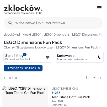
®
porównywarka cen klocków LEGO
Wpisz nazwę lub numer zestawu
®
®
®
zklocków.pl
Klocki LEGO
LEGO
Dimensions
LEGO
Dimensions Fun P
LEGO Dimensions Fun Pack
Obejrzyj 38 zestawów klocków z serii
LEGO® Dimensions Fun Pack
w cen
1
Serie i filtry
Sortowanie
Dimensions Fun Pack
Popularność
: największa
Dimensions Fun Pack
z
1
1 - 38 z 38
®
LEGO
DIMENSIONS
71287
Teen Titans Go!™ Fun Pack
Rok:
2017
Elementy:
56