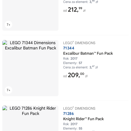
80
Cena za element:
3,
zł
212,
99
od
zł
®
LEGO
DIMENSIONS
71344
Excalibur Batman™ Fun Pack
Rok:
2017
Elementy:
57
67
Cena za element:
3,
zł
209,
00
od
zł
®
LEGO
DIMENSIONS
71286
Knight Rider™ Fun Pack
Rok:
2017
Elementy:
55