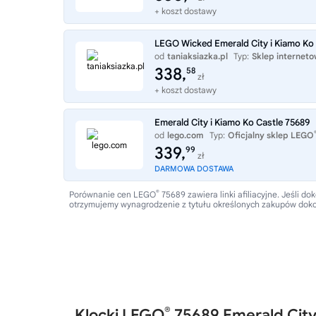
+ koszt dostawy
LEGO Wicked Emerald City i Kiamo Ko 
od
taniaksiazka.pl
Typ:
Sklep internet
338,
58
zł
+ koszt dostawy
Emerald City i Kiamo Ko Castle 75689
od
lego.com
Typ:
Oficjalny sklep LEGO
339,
99
zł
DARMOWA DOSTAWA
®
Porównanie cen LEGO
75689 zawiera linki afiliacyjne. Jeśli
otrzymujemy wynagrodzenie z tytułu określonych zakupów dok
®
Klocki LEGO
75689 Emerald City 