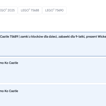
®
®
®
EGO
2025
LEGO
75688
LEGO
75690
stle 75689 | zamki z klocków dla dzieci, zabawki dla 9-latki, prezent Wick
mo Ko Castle
mo Ko Castle