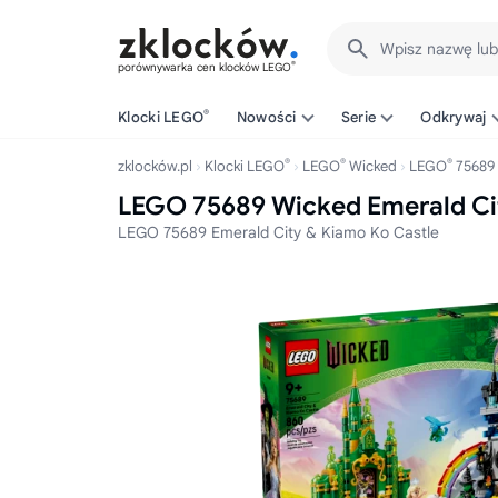
Wpisz nazwę lu
®
porównywarka cen klocków LEGO
®
Klocki LEGO
Nowości
Serie
Odkrywaj
®
®
®
zklocków.pl
Klocki LEGO
LEGO
Wicked
LEGO
75689
LEGO 75689 Wicked Emerald Cit
LEGO 75689 Emerald City & Kiamo Ko Castle