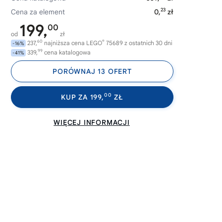
23
Cena za element
0,
zł
199,
00
od
zł
60
®
237,
najniższa cena LEGO
75689 z ostatnich 30 dni
-16%
99
339,
cena katalogowa
-41%
PORÓWNAJ 13 OFERT
00
KUP ZA 199,
ZŁ
WIĘCEJ INFORMACJI