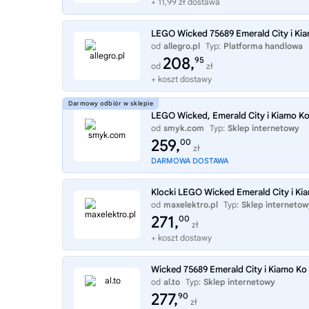
+ 11,99 zł dostawa
LEGO Wicked 75689 Emerald City i Kia
od
allegro.pl
Typ:
Platforma handlowa
208,
95
od
zł
+ koszt dostawy
LEGO Wicked, Emerald City i Kiamo Ko
od
smyk.com
Typ:
Sklep internetowy
259,
00
zł
DARMOWA DOSTAWA
Klocki LEGO Wicked Emerald City i Ki
od
maxelektro.pl
Typ:
Sklep internetow
271,
00
zł
+ koszt dostawy
Wicked 75689 Emerald City i Kiamo Ko
od
al.to
Typ:
Sklep internetowy
277,
90
zł