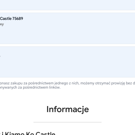
Castle 75689
owy
®
 dokonasz zakupu za pośrednictwem jednego z nich, możemy otrzymać prowizję bez
onywanych za pośrednictwem linków.
Informacje
i Kiamo Ko Castle