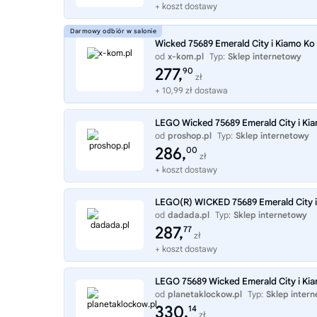
+ koszt dostawy
Wicked 75689 Emerald City i Kiamo Ko
od
x-kom.pl
Typ:
Sklep internetowy
277,
90
zł
+ 10,99 zł dostawa
LEGO Wicked 75689 Emerald City i Kia
od
proshop.pl
Typ:
Sklep internetowy
286,
00
zł
+ koszt dostawy
LEGO(R) WICKED 75689 Emerald City i
od
dadada.pl
Typ:
Sklep internetowy
287,
77
zł
+ koszt dostawy
LEGO 75689 Wicked Emerald City i Kia
od
planetaklockow.pl
Typ:
Sklep inter
330,
14
zł