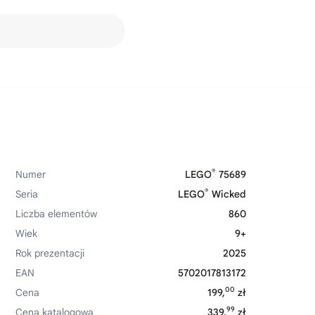
®
Numer
LEGO
75689
®
Seria
LEGO
Wicked
Liczba elementów
860
Wiek
9+
Rok prezentacji
2025
EAN
5702017813172
00
Cena
199,
zł
99
Cena katalogowa
339,
zł