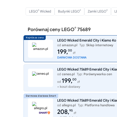
®
®
®
LEGO
Wicked
Budynki LEGO
Zamki LEGO
L
®
Porównaj ceny LEGO
75689
LEGO Wicked Emerald City i Kiamo Ko Ca
od
amazon.pl
Typ:
Sklep internetowy
199,
00
zł
DARMOWA DOSTAWA
LEGO Wicked 75689 Emerald City i Kia
od
ceneo.pl
Typ:
Porównywarka cen
199,
00
od
zł
+ koszt dostawy
LEGO Wicked 75689 Emerald City i Kia
od
allegro.pl
Typ:
Platforma handlowa
208,
95
zł