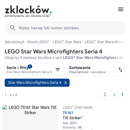
®
porównywarka cen klocków LEGO
Wpisz nazwę lub numer zestawu
®
®
®
zklocków.pl
Klocki LEGO
LEGO
Star Wars
LEGO
Star Wars Microfig
LEGO Star Wars Microfighters Seria 4
Obejrzyj 4 zestawy klocków z serii
LEGO® Star Wars Microfighters Seria 
1
Serie i filtry
Sortowanie
Star Wars Microfighters Seria 4
Popularność
: największa
Star Wars Microfighters Seria 4
z
1
1 - 4 z 4
®
LEGO
STAR WARS
75161
TIE Striker™
Rok:
2017
Elementy:
88