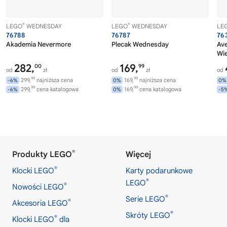
®
®
LEGO
WEDNESDAY
LEGO
WEDNESDAY
LE
76788
76787
76
Akademia Nevermore
Plecak Wednesday
Av
Wi
282,
169,
00
99
od
zł
od
zł
od
99
99
299,
najniższa cena
169,
najniższa cena
-6%
0%
0%
99
99
299,
cena katalogowa
169,
cena katalogowa
-6%
0%
-5
®
Produkty LEGO
Więcej
®
Klocki LEGO
Karty podarunkowe
®
LEGO
®
Nowości LEGO
®
Serie LEGO
®
Akcesoria LEGO
®
Skróty LEGO
®
Klocki LEGO
dla