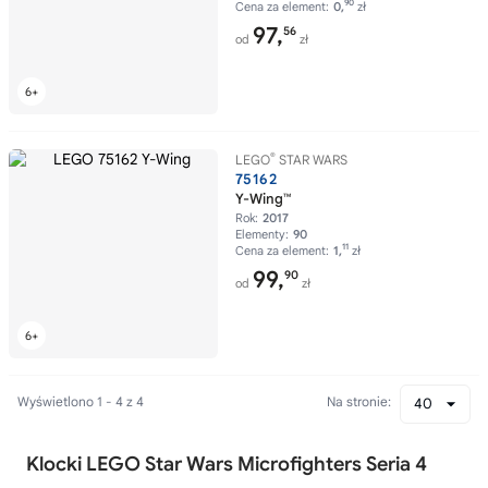
90
Cena za element:
0,
zł
97,
56
od
zł
®
LEGO
STAR WARS
75162
Y-Wing™
Rok:
2017
Elementy:
90
11
Cena za element:
1,
zł
99,
90
od
zł
Wyświetlono 1 - 4 z 4
Na stronie:
40
Klocki LEGO Star Wars Microfighters Seria 4