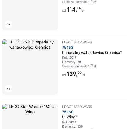
31
Cena za element:
1,
zł
114,
86
od
zł
®
LEGO
STAR WARS
75163
Imperialny wahadłowiec Krennica™
Rok:
2017
Elementy:
78
78
Cena za element:
1,
zł
139,
00
od
zł
®
LEGO
STAR WARS
75160
U-Wing™
Rok:
2017
Elementy:
109