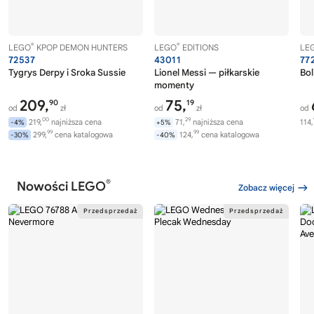
®
®
LEGO
KPOP DEMON HUNTERS
LEGO
EDITIONS
LE
72537
43011
77
Tygrys Derpy i Sroka Sussie
Lionel Messi — piłkarskie
Bol
momenty
209,
75,
90
19
od
zł
od
zł
od
00
29
219,
najniższa cena
71,
najniższa cena
114,
-4%
+5%
99
99
299,
cena katalogowa
124,
cena katalogowa
-30%
-40%
®
Nowości LEGO
Zobacz więcej