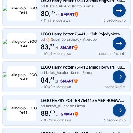
LEGO Harry Potter 76441 Zamek Hogwart: Klub wojenny
od
KITSTORE-CZ
Konto:
Firma
80,
95
zł
+ 11,99 zł dostawa
6 osób kupiło
LEGO Harry Potter 76441 – Klub Pojedynków w Zamku Hogwart
od
Super Sprzedawcy
Mixadoo
83,
99
zł
+ 10,49 zł dostawa
ostatnie 2 sztuki
LEGO Harry Potter 76441 Zamek Hogwart: Klub pojedynków
od
brick_hustler
Konto:
Firma
84,
89
zł
+ 10,49 zł dostawa
1 osoba kupiła
LEGO HARRY POTTER 76441 ZAMEK HOGWART KLUB POJEDYNKÓW, zestaw klocków +8
od
korob_pl
Konto:
Firma
88,
00
zł
+ 10,49 zł dostawa
6 osób kupiło