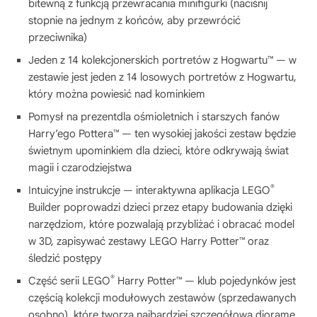
bitewną z funkcją przewracania minifigurki (naciśnij
stopnie na jednym z końców, aby przewrócić
przeciwnika)
Jeden z 14 kolekcjonerskich portretów z Hogwartu™ — w
zestawie jest jeden z 14 losowych portretów z Hogwartu,
który można powiesić nad kominkiem
Pomysł na prezentdla ośmioletnich i starszych fanów
Harry’ego Pottera™ — ten wysokiej jakości zestaw będzie
świetnym upominkiem dla dzieci, które odkrywają świat
magii i czarodziejstwa
®
Intuicyjne instrukcje — interaktywna aplikacja LEGO
Builder poprowadzi dzieci przez etapy budowania dzięki
narzędziom, które pozwalają przybliżać i obracać model
w 3D, zapisywać zestawy LEGO Harry Potter™ oraz
śledzić postępy
®
Część serii LEGO
Harry Potter™ — klub pojedynków jest
częścią kolekcji modułowych zestawów (sprzedawanych
osobno), które tworzą najbardziej szczegółową dioramę