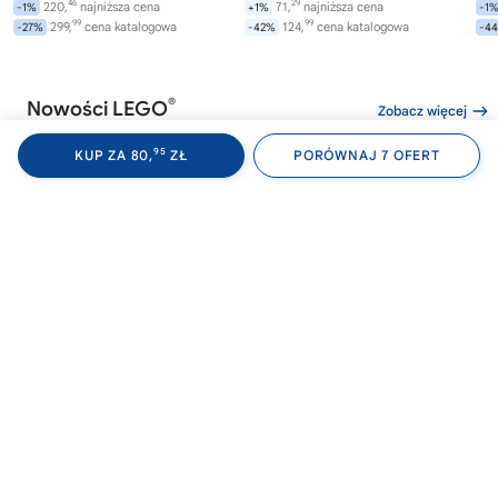
46
29
220,
najniższa cena
71,
najniższa cena
-1%
+1%
-1
99
99
299,
cena katalogowa
124,
cena katalogowa
-27%
-42%
-4
®
Nowości LEGO
Zobacz więcej
95
KUP ZA 80,
ZŁ
PORÓWNAJ 7 OFERT
®
®
LEGO
WEDNESDAY
LEGO
WEDNESDAY
LE
76788
76787
76
Akademia Nevermore
Plecak Wednesday
Av
Wi
282,
169,
00
99
od
zł
od
zł
od
99
99
299,
najniższa cena
169,
najniższa cena
-6%
0%
0%