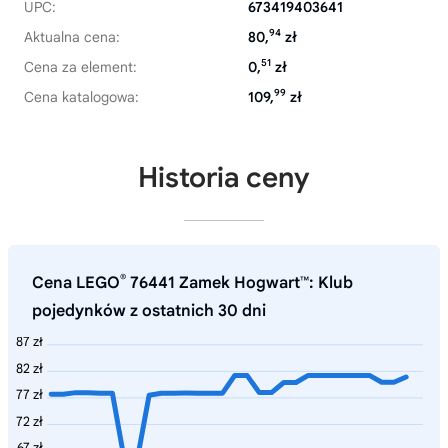
UPC:
673419403641
94
Aktualna cena:
80,
zł
51
Cena za element:
0,
zł
99
Cena katalogowa:
109,
zł
Historia ceny
®
Cena LEGO
76441 Zamek Hogwart™: Klub
pojedynków z ostatnich 30 dni
87 zł
82 zł
77 zł
72 zł