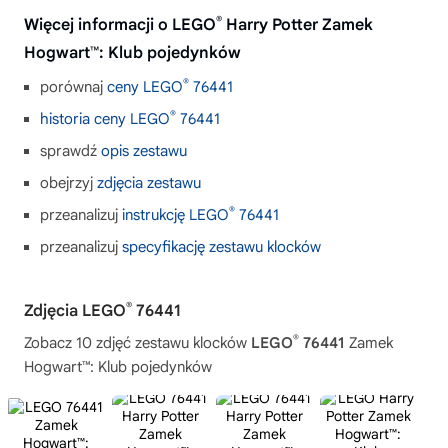
®
Więcej informacji o LEGO
Harry Potter Zamek
Hogwart™: Klub pojedynków
®
porównaj
ceny LEGO
76441
®
historia ceny LEGO
76441
sprawdź
opis zestawu
obejrzyj
zdjęcia zestawu
®
przeanalizuj
instrukcję LEGO
76441
przeanalizuj
specyfikację zestawu klocków
®
Zdjęcia LEGO
76441
®
Zobacz 10 zdjęć zestawu klocków
LEGO
76441
Zamek
Hogwart™: Klub pojedynków