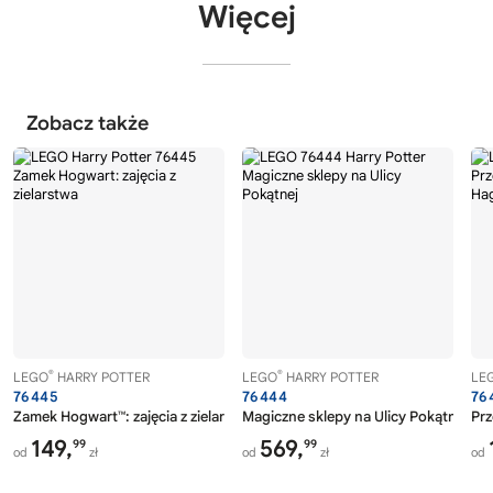
Więcej
Zobacz także
®
®
LEGO
HARRY POTTER
LEGO
HARRY POTTER
LE
76445
76444
76
Zamek Hogwart™: zajęcia z zielarstwa
Magiczne sklepy na Ulicy Pokątnej
Prz
149,
569,
99
99
od
zł
od
zł
od