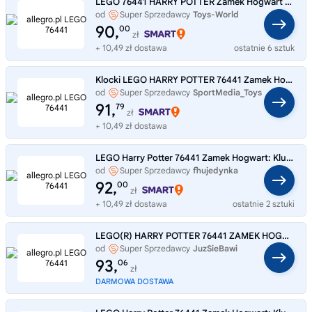
LEGO 76441 HARRY POTTER Zamek Hogwart Klub pojedynków
od
Super Sprzedawcy
Toys-World
90,
00
zł
+ 10,49 zł dostawa
ostatnie 6 sztuk
Klocki LEGO HARRY POTTER 76441 Zamek Hogwart: Klub pojedynków minifigurki
od
Super Sprzedawcy
SportMedia_Toys
91,
79
zł
+ 10,49 zł dostawa
LEGO Harry Potter 76441 Zamek Hogwart: Klub pojedynków
od
Super Sprzedawcy
fhujedynka
92,
00
zł
+ 10,49 zł dostawa
ostatnie 2 sztuki
LEGO(R) HARRY POTTER 76441 ZAMEK HOGWART: KLUB POJED
od
Super Sprzedawcy
JuzSieBawi
93,
06
zł
DARMOWA DOSTAWA