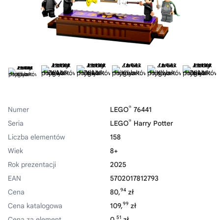
®
Numer
LEGO
76441
®
Seria
LEGO
Harry Potter
Liczba elementów
158
Wiek
8+
Rok prezentacji
2025
EAN
5702017812793
94
Cena
80,
zł
99
Cena katalogowa
109,
zł
51
Cena za element
0,
zł