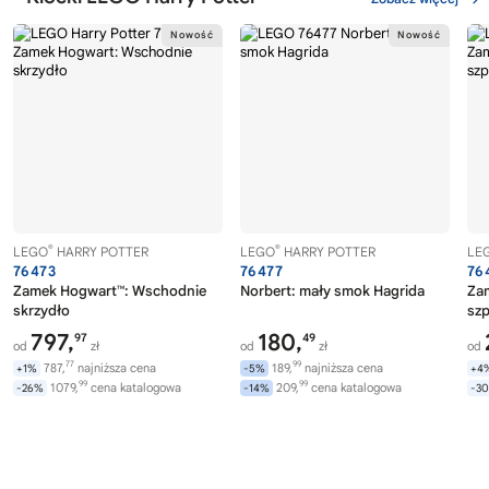
®
®
LEGO
HARRY POTTER
LEGO
HARRY POTTER
LE
76473
76477
76
Zamek Hogwart™: Wschodnie
Norbert: mały smok Hagrida
Za
skrzydło
szp
797,
180,
97
49
od
zł
od
zł
od
77
99
787,
najniższa cena
189,
najniższa cena
+1%
-5%
+4
99
99
1079,
cena katalogowa
209,
cena katalogowa
-26%
-14%
-3