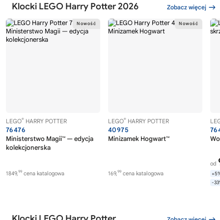
Klocki LEGO Harry Potter 2026
Zobacz więcej
®
®
LEGO
HARRY POTTER
LEGO
HARRY POTTER
LE
76476
40975
76
Ministerstwo Magii™ — edycja
Minizamek Hogwart™
Wol
kolekcjonerska
od
99
99
1849,
cena katalogowa
169,
cena katalogowa
+5
-3
Klocki LEGO Harry Potter
Zobacz więcej