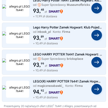
LEGO Harry Potter 76441 Zamek Hogwart: Klub wojenny
od
Super Sprzedawcy
Museumofbricks
93,
48
zł
+ 11,99 zł dostawa
Lego Harry Potter Zamek Hogwart: Klub Pojedynków 76441
od
inbook_pl
Konto:
Firma
93,
89
zł
+ 10,49 zł dostawa
LEGO HARRY POTTER 76441 Zamek Hogwart: Klub pojedynków Zestaw Klocków 158el
od
Super Sprzedawcy
bricksplace
93,
99
zł
+ 10,49 zł dostawa
LEGO(R) HARRY POTTER 76441 Zamek Hogwart: Klub pojed
od
magicznezabawki_
Konto:
Firma
94,
92
zł
+ 10,49 zł dostawa
®
Prezentujemy 20 najtańszych ofert LEGO
76441 z Allegro, posortowanych od