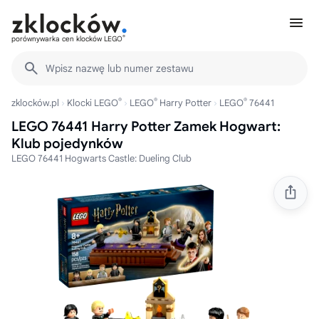
®
porównywarka cen klocków LEGO
Wpisz nazwę lub numer zestawu
®
®
®
zklocków.pl
Klocki LEGO
LEGO
Harry Potter
LEGO
76441
LEGO 76441 Harry Potter Zamek Hogwart:
Klub pojedynków
LEGO 76441 Hogwarts Castle: Dueling Club