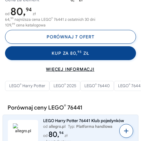
80,
94
od
zł
99
®
64,
najniższa cena LEGO
76441 z ostatnich 30 dni
99
109,
cena katalogowa
PORÓWNAJ 7 OFERT
95
KUP ZA 80,
ZŁ
WIĘCEJ INFORMACJI
®
®
®
®
LEGO
Harry Potter
LEGO
2025
LEGO
76440
LEGO
7644
®
Porównaj ceny LEGO
76441
LEGO Harry Potter 76441 Klub pojedynków
od
allegro.pl
Typ:
Platforma handlowa
80,
94
od
zł