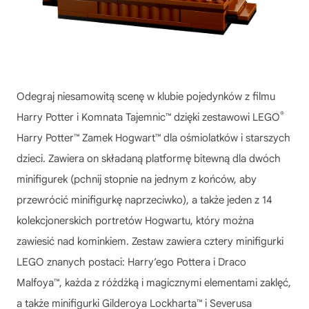
Odegraj niesamowitą scenę w klubie pojedynków z filmu
®
Harry Potter i Komnata Tajemnic™ dzięki zestawowi LEGO
Harry Potter™ Zamek Hogwart™ dla ośmiolatków i starszych
dzieci. Zawiera on składaną platformę bitewną dla dwóch
minifigurek (pchnij stopnie na jednym z końców, aby
przewrócić minifigurkę naprzeciwko), a także jeden z 14
kolekcjonerskich portretów Hogwartu, który można
zawiesić nad kominkiem. Zestaw zawiera cztery minifigurki
LEGO znanych postaci: Harry’ego Pottera i Draco
Malfoya™, każda z różdżką i magicznymi elementami zaklęć,
a także minifigurki Gilderoya Lockharta™ i Severusa