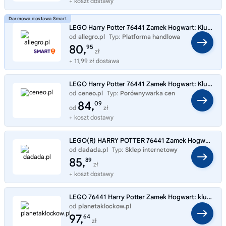
+ koszt dostawy
LEGO Harry Potter 76441 Zamek Hogwart: Klub wojenny
od
allegro.pl
Typ:
Platforma handlowa
80,
95
zł
+ 11,99 zł dostawa
LEGO Harry Potter 76441 Zamek Hogwart: Klub pojedynków
od
ceneo.pl
Typ:
Porównywarka cen
84,
09
od
zł
+ koszt dostawy
LEGO(R) HARRY POTTER 76441 Zamek Hogwart™: Klub pojedynków
od
dadada.pl
Typ:
Sklep internetowy
85,
89
zł
+ koszt dostawy
LEGO 76441 Harry Potter Zamek Hogwart: klub pojedynków
od
planetaklockow.pl
Typ:
Sklep internetowy
97,
64
zł