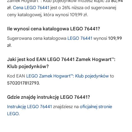
Zamek Hogwart™: Klub pojedynków możesz kupić za
80,94
zł
.
Cena LEGO 76441
jest o 26% niższa od sugerowanej
ceny katalogowej, która wynosi 109,99 zł.
Ile wynosi cena katalogowa LEGO 76441?
Sugerowana cena katalogowa
LEGO 76441
wynosi
109,99
zł
.
Jaki jest kod EAN LEGO 76441 Zamek Hogwart™:
Klub pojedynków?
Kod EAN
LEGO Zamek Hogwart™: Klub pojedynków
to
5702017812793
.
Gdzie znajdę instrukcję LEGO 76441?
Instrukcję LEGO 76441
znajdziesz na
oficjalnej stronie
LEGO
.