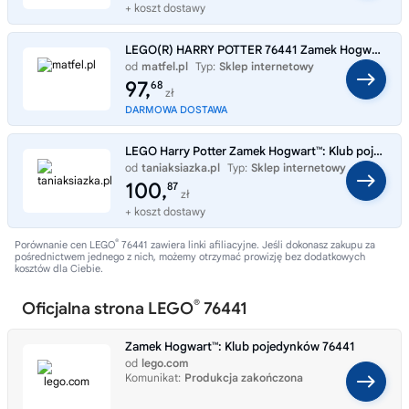
+ koszt dostawy
LEGO(R) HARRY POTTER 76441 Zamek Hogwart: Klub pojed
od
matfel.pl
Typ:
Sklep internetowy
97,
68
zł
DARMOWA DOSTAWA
LEGO Harry Potter Zamek Hogwart™: Klub pojedynków 76441
od
taniaksiazka.pl
Typ:
Sklep internetowy
100,
87
zł
+ koszt dostawy
®
Porównanie cen LEGO
76441 zawiera linki afiliacyjne. Jeśli dokonasz zakupu za
pośrednictwem jednego z nich, możemy otrzymać prowizję bez dodatkowych
kosztów dla Ciebie.
®
Oficjalna strona LEGO
76441
Zamek Hogwart™: Klub pojedynków 76441
od
lego.com
Komunikat:
Produkcja zakończona