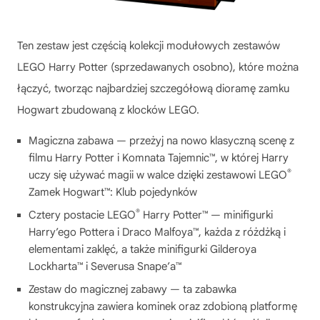
Ten zestaw jest częścią kolekcji modułowych zestawów
LEGO Harry Potter (sprzedawanych osobno), które można
łączyć, tworząc najbardziej szczegółową dioramę zamku
Hogwart zbudowaną z klocków LEGO.
Magiczna zabawa — przeżyj na nowo klasyczną scenę z
filmu Harry Potter i Komnata Tajemnic™, w której Harry
®
uczy się używać magii w walce dzięki zestawowi LEGO
Zamek Hogwart™: Klub pojedynków
®
Cztery postacie LEGO
Harry Potter™ — minifigurki
Harry’ego Pottera i Draco Malfoya™, każda z różdżką i
elementami zaklęć, a także minifigurki Gilderoya
Lockharta™ i Severusa Snape’a™
Zestaw do magicznej zabawy — ta zabawka
konstrukcyjna zawiera kominek oraz zdobioną platformę