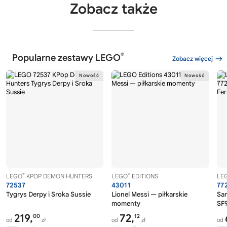
Zobacz także
®
Popularne zestawy LEGO
Zobacz więcej
®
®
LEGO
KPOP DEMON HUNTERS
LEGO
EDITIONS
LE
72537
43011
77
Tygrys Derpy i Sroka Sussie
Lionel Messi — piłkarskie
Sa
momenty
SF9
219,
72,
00
12
od
zł
od
zł
od