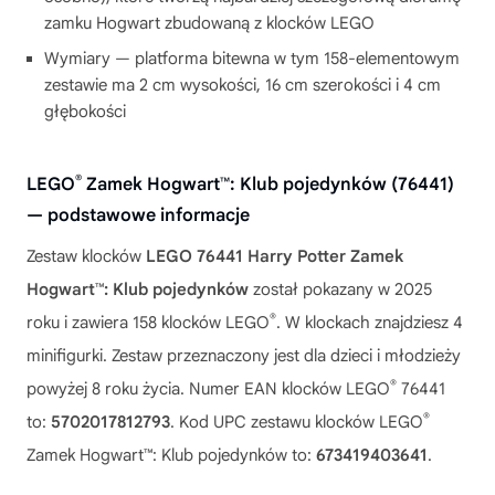
zamku Hogwart zbudowaną z klocków LEGO
Wymiary — platforma bitewna w tym 158-elementowym
zestawie ma 2 cm wysokości, 16 cm szerokości i 4 cm
głębokości
®
LEGO
Zamek Hogwart™: Klub pojedynków (76441)
— podstawowe informacje
Zestaw klocków
LEGO 76441 Harry Potter Zamek
Hogwart™: Klub pojedynków
został pokazany w 2025
®
roku i zawiera 158 klocków LEGO
. W klockach znajdziesz 4
minifigurki. Zestaw przeznaczony jest dla dzieci i młodzieży
®
powyżej 8 roku życia. Numer EAN klocków LEGO
76441
®
to:
5702017812793
. Kod UPC zestawu klocków LEGO
Zamek Hogwart™: Klub pojedynków to:
673419403641
.