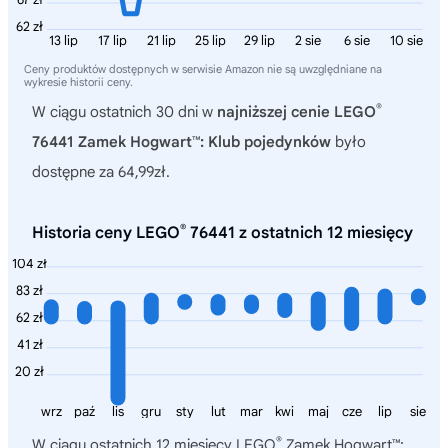
67 zł
62 zł
13 lip
17 lip
21 lip
25 lip
29 lip
2 sie
6 sie
10 sie
Ceny produktów dostępnych w serwisie Amazon nie są uwzględniane na
wykresie historii ceny.
®
W ciągu ostatnich 30 dni w
najniższej cenie LEGO
76441 Zamek Hogwart™: Klub pojedynków
było
dostępne za 64,99zł.
®
Historia ceny LEGO
76441 z ostatnich 12 miesięcy
104 zł
83 zł
62 zł
41 zł
20 zł
wrz
paź
lis
gru
sty
lut
mar
kwi
maj
cze
lip
sie
®
W ciągu ostatnich 12 miesięcy
LEGO
Zamek Hogwart™: