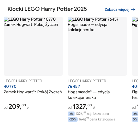
Klocki LEGO Harry Potter 2025
Zobacz więcej
®
®
LEGO
HARRY POTTER
LEGO
HARRY POTTER
LE
40770
76457
40
Zamek Hogwart™: Pokój Życzeń
Hogsmeade™ — edycja
Fig
kolekcjonerska
tes
209,
1327,
00
00
od
zł
od
zł
od
52
1326,
najniższa cena
0%
0%
99
1649,
cena katalogowa
-20%
0%