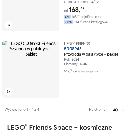
33
Cena za element:
0,
zł
168,
45
od
zł
45
168,
najniższa cena
0%
99
214,
cena katalogowa
-22%
®
LEGO
FRIENDS
5008943
Przygoda w galaktyce – pakiet
Rok:
2024
Elementy:
1345
98
529,
cena katalogowa
Wyświetlono 1 - 4 z 4
Na stronie:
40
®
LEGO
Friends Space – kosmiczne