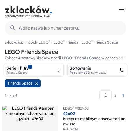
®
porównywarka cen klocków LEGO
Wpisz nazwę lub numer zestawu
®
®
®
zklocków.pl
Klocki LEGO
LEGO
Friends
LEGO
Friends Space
LEGO Friends Space
Zobacz 4 zestawy klocków z serii
LEGO® Friends Space
w cenach od 99zł
1
Serie i filtry
Sortowanie
Friends Space
Popularność
: największa
Friends Space
z
1
1 - 4 z 4
®
LEGO
FRIENDS
42603
Kamper z mobilnym obserwatorium
gwiazd
Rok:
2024