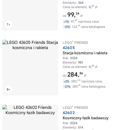
Elementy:
364
27
Cena za element:
0,
zł
99,
34
od
zł
89
97,
najniższa cena
+1%
99
124,
cena katalogowa
-21%
®
LEGO
FRIENDS
42605
Stacja kosmiczna i rakieta
Rok:
2024
Elementy:
981
29
Cena za element:
0,
zł
284,
86
od
zł
00
280,
najniższa cena
+2%
99
389,
cena katalogowa
-27%
®
LEGO
FRIENDS
42602
Kosmiczny łazik badawczy
Rok:
2024
Elementy:
514