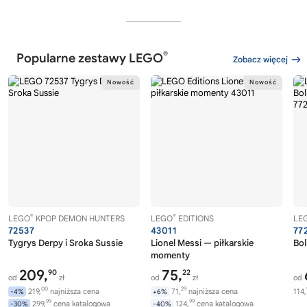
®
Popularne zestawy LEGO
Zobacz więcej
®
®
LEGO
KPOP DEMON HUNTERS
LEGO
EDITIONS
LE
72537
43011
77
Tygrys Derpy i Sroka Sussie
Lionel Messi — piłkarskie
Bol
momenty
209,
75,
90
22
od
zł
od
zł
od
00
29
219,
najniższa cena
71,
najniższa cena
114,
-4%
+6%
99
99
299,
cena katalogowa
124,
cena katalogowa
-30%
-40%