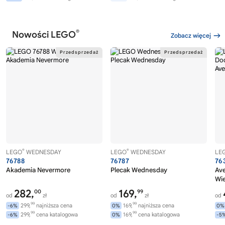
®
Nowości LEGO
Zobacz więcej
®
®
LEGO
WEDNESDAY
LEGO
WEDNESDAY
LE
76788
76787
76
Akademia Nevermore
Plecak Wednesday
Av
Wi
282,
169,
00
99
od
zł
od
zł
od
99
99
299,
najniższa cena
169,
najniższa cena
-6%
0%
0%
99
99
299,
cena katalogowa
169,
cena katalogowa
-6%
0%
-5