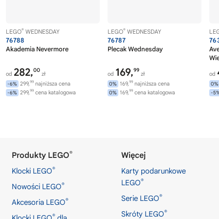
®
®
LEGO
WEDNESDAY
LEGO
WEDNESDAY
LE
76788
76787
76
Akademia Nevermore
Plecak Wednesday
Av
Wi
282,
169,
00
99
od
zł
od
zł
od
99
99
299,
najniższa cena
169,
najniższa cena
-6%
0%
0%
99
99
299,
cena katalogowa
169,
cena katalogowa
-6%
0%
-5
®
Produkty LEGO
Więcej
®
Klocki LEGO
Karty podarunkowe
®
LEGO
®
Nowości LEGO
®
Serie LEGO
®
Akcesoria LEGO
®
Skróty LEGO
®
Klocki LEGO
dla