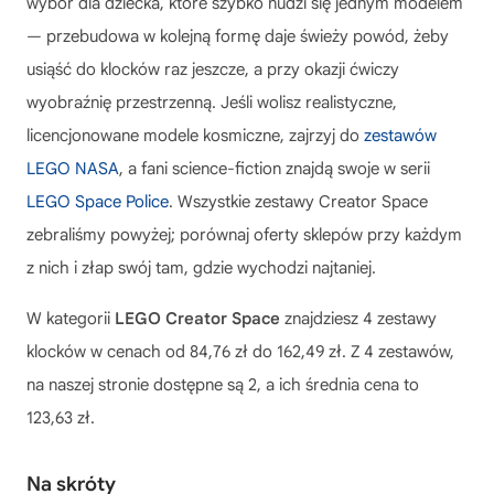
wybór dla dziecka, które szybko nudzi się jednym modelem
— przebudowa w kolejną formę daje świeży powód, żeby
usiąść do klocków raz jeszcze, a przy okazji ćwiczy
wyobraźnię przestrzenną. Jeśli wolisz realistyczne,
licencjonowane modele kosmiczne, zajrzyj do
zestawów
LEGO NASA
, a fani science-fiction znajdą swoje w serii
LEGO Space Police
. Wszystkie zestawy Creator Space
zebraliśmy powyżej; porównaj oferty sklepów przy każdym
z nich i złap swój tam, gdzie wychodzi najtaniej.
W kategorii
LEGO Creator Space
znajdziesz 4 zestawy
klocków w cenach od 84,76 zł do 162,49 zł. Z 4 zestawów,
na naszej stronie dostępne są 2, a ich średnia cena to
123,63 zł.
Na skróty