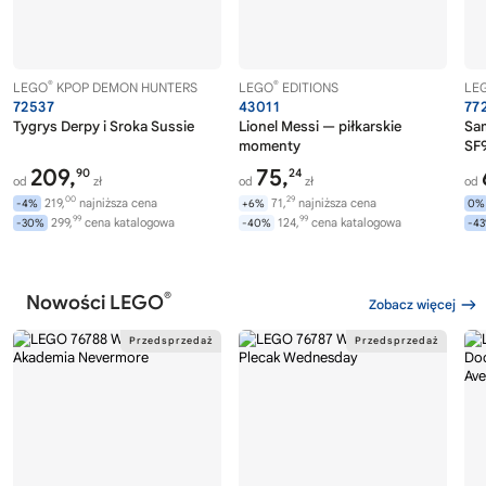
®
®
LEGO
KPOP DEMON HUNTERS
LEGO
EDITIONS
LE
72537
43011
77
Tygrys Derpy i Sroka Sussie
Lionel Messi — piłkarskie
Sa
momenty
SF9
209,
75,
90
24
od
zł
od
zł
od
00
29
219,
najniższa cena
71,
najniższa cena
-4%
+6%
0%
99
99
299,
cena katalogowa
124,
cena katalogowa
-30%
-40%
-4
®
Nowości LEGO
Zobacz więcej