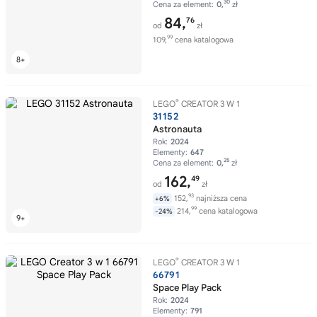
30
Cena za element:
0,
zł
84,
76
od
zł
99
109,
cena katalogowa
®
LEGO
CREATOR 3 W 1
31152
Astronauta
Rok:
2024
Elementy:
647
25
Cena za element:
0,
zł
162,
49
od
zł
93
152,
najniższa cena
+6%
99
214,
cena katalogowa
-24%
®
LEGO
CREATOR 3 W 1
66791
Space Play Pack
Rok:
2024
Elementy:
791