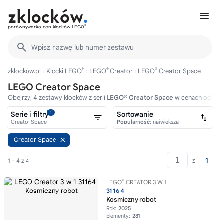
®
porównywarka cen klocków LEGO
Wpisz nazwę lub numer zestawu
®
®
®
zklocków.pl
Klocki LEGO
LEGO
Creator
LEGO
Creator Space
LEGO Creator Space
Obejrzyj 4 zestawy klocków z serii
LEGO® Creator Space
w cenach od 85z
1
Serie i filtry
Sortowanie
Creator Space
Popularność
: największa
Creator Space
z
1
1 - 4 z 4
®
LEGO
CREATOR 3 W 1
31164
Kosmiczny robot
Rok:
2025
Elementy:
281