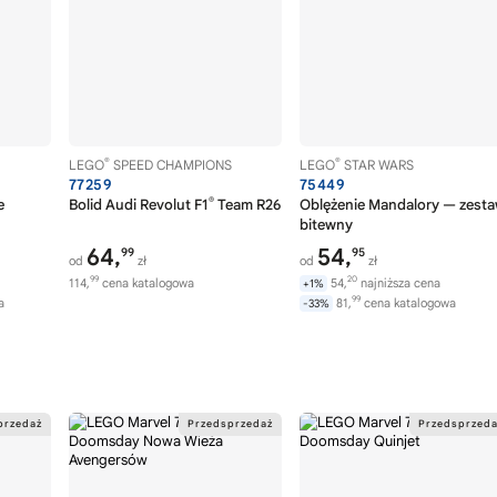
®
®
LEGO
SPEED CHAMPIONS
LEGO
STAR WARS
77259
75449
®
e
Bolid Audi Revolut F1
Team R26
Oblężenie Mandalory — zest
bitewny
64,
54,
99
95
od
zł
od
zł
99
20
114,
cena katalogowa
54,
najniższa cena
+1%
99
a
81,
cena katalogowa
-33%