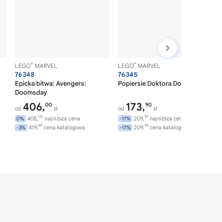
®
®
LEGO
MARVEL
LEGO
MARVEL
76348
76345
Epicka bitwa: Avengers:
Popiersie Doktora Dooma
Doomsday
406,
173,
00
90
od
zł
od
zł
00
99
408,
najniższa cena
209,
najniższa cena
0%
-17%
99
99
419,
cena katalogowa
209,
cena katalogowa
-3%
-17%