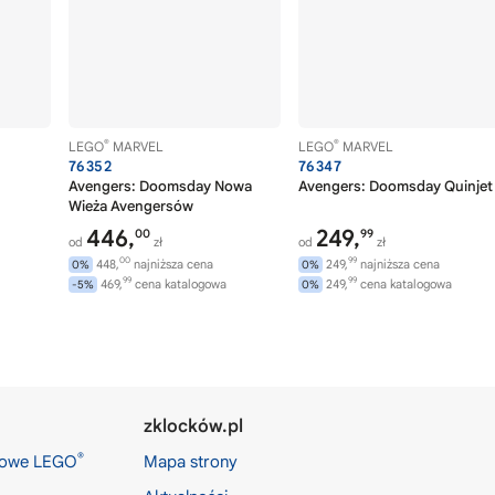
®
®
LEGO
MARVEL
LEGO
MARVEL
76352
76347
Avengers: Doomsday Nowa
Avengers: Doomsday Quinjet
Wieża Avengersów
446,
249,
00
99
od
zł
od
zł
00
99
448,
najniższa cena
249,
najniższa cena
0%
0%
99
99
469,
cena katalogowa
249,
cena katalogowa
-5%
0%
zklocków.pl
®
kowe LEGO
Mapa strony