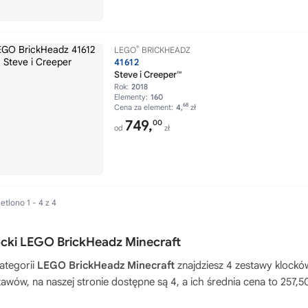
®
LEGO
BRICKHEADZ
41612
Steve i Creeper™
Rok:
2018
Elementy:
160
68
Cena za element:
4,
zł
749,
00
od
zł
tlono 1 - 4 z 4
ocki LEGO BrickHeadz Minecraft
ategorii
LEGO BrickHeadz Minecraft
znajdziesz 4 zestawy klockó
tawów, na naszej stronie dostępne są 4, a ich średnia cena to 257,50