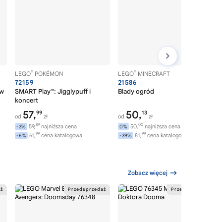
®
®
LEGO
POKÉMON
LEGO
MINECRAFT
72159
21586
aw
SMART Play™: Jigglypuff i
Blady ogród
koncert
57,
50,
99
13
od
zł
od
zł
89
00
59,
najniższa cena
50,
najniższa cena
-3%
0%
99
99
61,
cena katalogowa
81,
cena katalogowa
-6%
-39%
Zobacz więcej