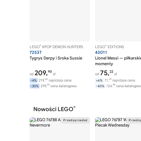
LEGO Creator 3 w 1
LEGO Creator Expert
LEGO CUUSOO
LEGO DC
LEGO DC Batman
®
®
LEGO
KPOP DEMON HUNTERS
LEGO
EDITIONS
LEGO DC Super Hero Girls
72537
43011
LEGO Dimensions
Tygrys Derpy i Sroka Sussie
Lionel Messi — piłkarski
momenty
LEGO DINO
209,
75,
90
22
od
zł
od
zł
LEGO DINO 2010
00
29
219,
najniższa cena
71,
najniższa cena
-4%
+6%
LEGO DINO ATTACK
99
99
299,
cena katalogowa
124,
cena katalogow
-30%
-40%
LEGO Discovery
LEGO Disney
®
Nowości LEGO
LEGO DOTS
LEGO DREAMZzz
LEGO Dungeons & Dragons