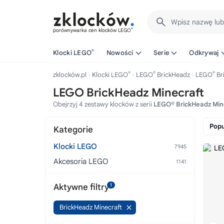
Wpisz nazwę lu
®
porównywarka cen klocków LEGO
®
Klocki LEGO
Nowości
Serie
Odkrywaj
®
®
®
zklocków.pl
Klocki LEGO
LEGO
BrickHeadz
LEGO
Br
LEGO BrickHeadz Minecraft
Obejrzyj 4 zestawy klocków z serii
LEGO® BrickHeadz Min
Popu
Kategorie
Klocki LEGO
Akcesoria LEGO
Aktywne filtry
1
BrickHeadz Minecraft