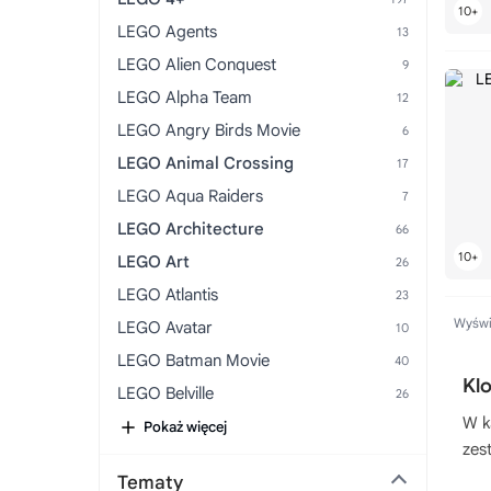
LEGO Agents
LEGO Alien Conquest
LEGO Alpha Team
LEGO Angry Birds Movie
LEGO Animal Crossing
LEGO Aqua Raiders
LEGO Architecture
LEGO Art
LEGO Atlantis
Wyświe
LEGO Avatar
LEGO Batman Movie
Kl
LEGO Belville
W k
LEGO Ben 10 Alien Force
Pokaż więcej
zes
LEGO Bionicle
Tematy