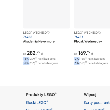
LEGO Duplo
LEGO Editions
LEGO Education
LEGO Elves
LEGO EXO-FORCE
®
®
LEGO
WEDNESDAY
LEGO
WEDNESDAY
76788
76787
LEGO Factory
Akademia Nevermore
Plecak Wednesday
LEGO Fantastic Beasts
282,
169,
00
99
LEGO Fast and Furious
od
zł
od
zł
99
99
299,
najniższa cena
169,
najniższa cena
-6%
0%
LEGO FORMA
99
99
299,
cena katalogowa
169,
cena katalogowa
-6%
0%
LEGO Fortnite
LEGO Friends
LEGO FUSION
LEGO Galaxy Squad
®
Produkty LEGO
Więcej
LEGO Games
®
Klocki LEGO
Karty podarun
LEGO Ghostbusters
®
®