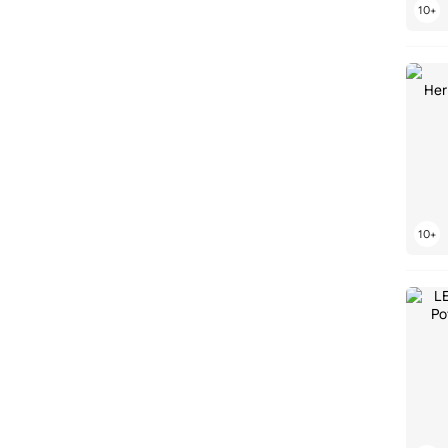
LEGO Dungeons & Dragons
LEGO Duplo
LEGO Editions
LEGO Education
LEGO Elves
LEGO EXO-FORCE
LEGO Factory
LEGO Fantastic Beasts
LEGO Fast and Furious
LEGO FORMA
LEGO Fortnite
LEGO Friends
LEGO FUSION
LEGO Galaxy Squad
LEGO Games