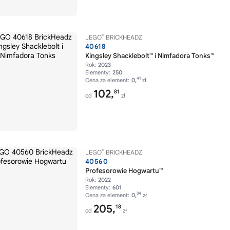
®
LEGO
BRICKHEADZ
40618
Kingsley Shacklebolt™ i Nimfadora Tonks™
Rok:
2023
Elementy:
250
41
Cena za element:
0,
zł
102,
81
od
zł
®
LEGO
BRICKHEADZ
40560
Profesorowie Hogwartu™
Rok:
2022
Elementy:
601
34
Cena za element:
0,
zł
205,
18
od
zł