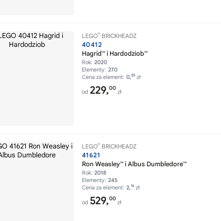
®
LEGO
BRICKHEADZ
40412
Hagrid™ i Hardodziob™
Rok:
2020
Elementy:
270
85
Cena za element:
0,
zł
229,
00
od
zł
®
LEGO
BRICKHEADZ
41621
Ron Weasley™ i Albus Dumbledore™
Rok:
2018
Elementy:
245
16
Cena za element:
2,
zł
529,
00
od
zł