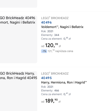
®
LEGO
BRICKHEADZ
40496
Voldemort™, Nagini i Bellatrix
Rok:
2021
Elementy:
344
35
Cena za element:
0,
zł
120,
99
od
zł
99
121,
najniższa cena
-1%
®
LEGO
BRICKHEADZ
40495
Harry, Hermiona, Ron i Hagrid™
Rok:
2021
Elementy:
466
41
Cena za element:
0,
zł
189,
90
od
zł