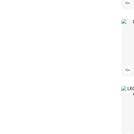
LEGO Creator
LEGO Creator 3 w 1
LEGO Creator Expert
LEGO CUUSOO
LEGO DC
LEGO DC Batman
LEGO DC Super Hero Girls
LEGO Dimensions
LEGO DINO
LEGO DINO 2010
LEGO DINO ATTACK
LEGO Discovery
LEGO Disney
LEGO DOTS
LEGO DREAMZzz