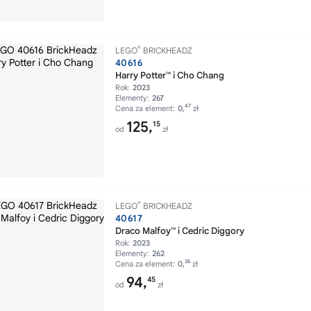
®
LEGO
BRICKHEADZ
40616
Harry Potter™ i Cho Chang
Rok:
2023
Elementy:
267
47
Cena za element:
0,
zł
125,
15
od
zł
®
LEGO
BRICKHEADZ
40617
Draco Malfoy™ i Cedric Diggory
Rok:
2023
Elementy:
262
36
Cena za element:
0,
zł
94,
45
od
zł