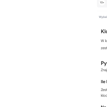
LEGO Ghostbusters
LEGO Harry Potter
LEGO HERO Factory
Wyświe
LEGO Hidden Side
LEGO Hobbit
Kl
LEGO Horizon Adventures
W k
LEGO House
zes
LEGO Iconic
LEGO Icons
Py
LEGO Ideas
Zna
LEGO Indiana Jones
LEGO Island Xtreme Stunts
Ile
LEGO Jack Stone
Zes
LEGO Juniors
klo
LEGO Jurassic World