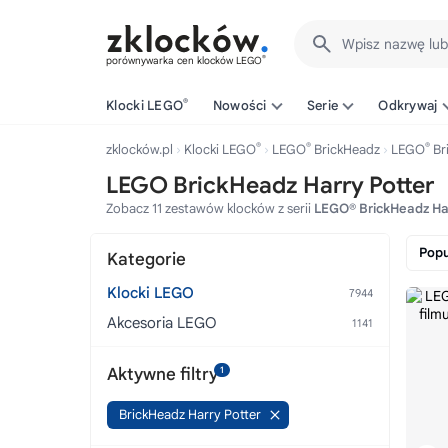
Wpisz nazwę lu
®
porównywarka cen klocków LEGO
®
Klocki LEGO
Nowości
Serie
Odkrywaj
®
®
®
zklocków.pl
Klocki LEGO
LEGO
BrickHeadz
LEGO
Br
LEGO BrickHeadz Harry Potter
Zobacz 11 zestawów klocków z serii
LEGO® BrickHeadz Har
Popu
Kategorie
Klocki LEGO
Akcesoria LEGO
Aktywne filtry
1
BrickHeadz Harry Potter