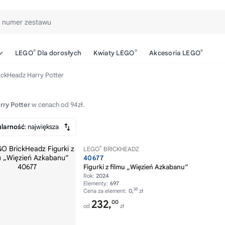
b numer zestawu
®
®
®
LEGO
Dla dorosłych
Kwiaty LEGO
Akcesoria LEGO
ickHeadz Harry Potter
ry Potter
w cenach od 94zł.
larność
: największa
®
LEGO
BRICKHEADZ
40677
Figurki z filmu „Więzień Azkabanu”
Rok:
2024
Elementy:
697
33
Cena za element:
0,
zł
232,
00
od
zł