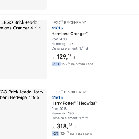
®
LEGO
BRICKHEADZ
41616
Hermiona Granger™
Rok:
2018
Elementy:
127
02
Cena za element:
1,
zł
129,
38
od
zł
10
155,
najniższa cena
-17%
®
LEGO
BRICKHEADZ
41615
Harry Potter™ i Hedwiga™
Rok:
2018
Elementy:
180
77
Cena za element:
1,
zł
318,
23
od
zł
72
324,
najniższa cena
-2%