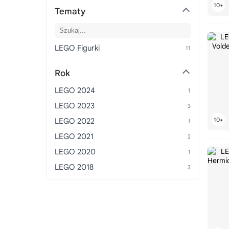
LEGO Bionicle
Tematy
LEGO Bluey
LEGO BOOST
LEGO Botanicals
LEGO Figurki
LEGO Braille Bricks
Rok
LEGO Brick Sketches
LEGO 2024
LEGO BrickHeadz
LEGO 2023
LEGO BrickLink
LEGO 2022
LEGO BrickMaster
LEGO 2021
LEGO Bricks & More
LEGO 2020
LEGO Building Bigger Thinking
LEGO 2018
LEGO Cars
LEGO Castle
LEGO City
LEGO Classic