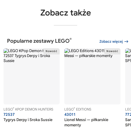
Zobacz także
®
Popularne zestawy LEGO
Zobacz więcej
®
®
LEGO
KPOP DEMON HUNTERS
LEGO
EDITIONS
LE
72537
43011
77
Tygrys Derpy i Sroka Sussie
Lionel Messi — piłkarskie
Sa
momenty
SF9