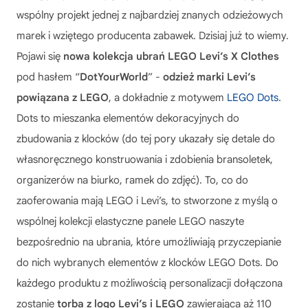
wspólny projekt jednej z najbardziej znanych odzieżowych
marek i wziętego producenta zabawek. Dzisiaj już to wiemy.
Pojawi się
nowa kolekcja ubrań LEGO Levi’s X Clothes
pod hasłem “
DotYourWorld
” -
odzież marki Levi’s
powiązana z LEGO
, a dokładnie z motywem
LEGO Dots
.
Dots to mieszanka elementów dekoracyjnych do
zbudowania z klocków (do tej pory ukazały się detale do
własnoręcznego konstruowania i zdobienia bransoletek,
organizerów na biurko, ramek do zdjęć). To, co do
zaoferowania mają LEGO i Levi’s, to stworzone z myślą o
wspólnej kolekcji elastyczne panele LEGO naszyte
bezpośrednio na ubrania, które umożliwiają przyczepianie
do nich wybranych elementów z klocków LEGO Dots. Do
każdego produktu z możliwością personalizacji dołączona
zostanie
torba z logo Levi’s i LEGO
zawierająca aż 110