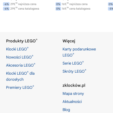
99
99
299,
najniższa cena
169,
najniższa cena
-6%
0%
0%
99
99
299,
cena katalogowa
169,
cena katalogowa
-6%
0%
-5
®
Produkty LEGO
Więcej
®
Klocki LEGO
Karty podarunkowe
®
LEGO
®
Nowości LEGO
®
Serie LEGO
®
Akcesoria LEGO
®
Skróty LEGO
®
Klocki LEGO
dla
dorosłych
zklocków.pl
®
Premiery LEGO
Mapa strony
Aktualności
Blog