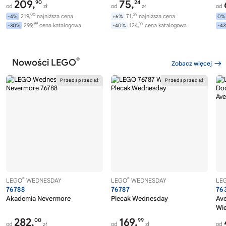
209,
75,
90
24
od
zł
od
zł
od
00
29
219,
najniższa cena
71,
najniższa cena
-4%
+6%
0%
99
99
299,
cena katalogowa
124,
cena katalogowa
-30%
-40%
-4
®
Nowości LEGO
Zobacz więcej
®
®
LEGO
WEDNESDAY
LEGO
WEDNESDAY
LE
76788
76787
76
Akademia Nevermore
Plecak Wednesday
Av
Wi
282,
169,
00
99
od
zł
od
zł
od