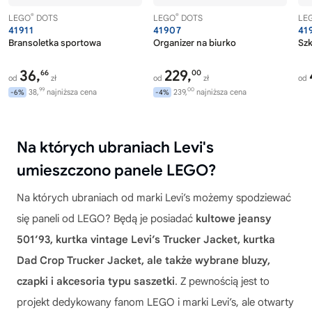
®
®
LEGO
DOTS
LEGO
DOTS
LE
41911
41907
41
Bransoletka sportowa
Organizer na biurko
Szk
36,
229,
66
00
od
zł
od
zł
od
99
00
38,
najniższa cena
239,
najniższa cena
-6%
-4%
Na których ubraniach Levi's
umieszczono panele LEGO?
Na których ubraniach od marki Levi’s możemy spodziewać
się paneli od LEGO? Będą je posiadać
kultowe jeansy
501’93, kurtka vintage Levi’s Trucker Jacket, kurtka
Dad Crop Trucker Jacket, ale także wybrane bluzy,
czapki i akcesoria typu saszetki
. Z pewnością jest to
projekt dedykowany fanom LEGO i marki Levi’s, ale otwarty