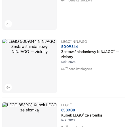
64,
cena katalogowa
®
LEGO
NINJAGO
5009344
®
Zestaw śniadaniowy NINJAGO
—
zielony
Rok:
2025
99
64,
cena katalogowa
®
LEGO
853908
®
Kubek LEGO
ze słomką
Rok:
2019
99