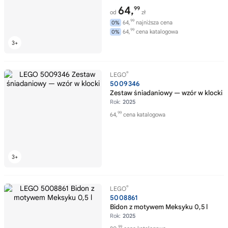
64,
99
od
zł
99
64,
najniższa cena
0%
99
64,
cena katalogowa
0%
®
LEGO
5009346
Zestaw śniadaniowy — wzór w klocki
Rok:
2025
99
64,
cena katalogowa
®
LEGO
5008861
Bidon z motywem Meksyku 0,5 l
Rok:
2025
99