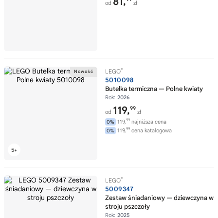
81,
od
zł
®
LEGO
5010098
Butelka termiczna — Polne kwiaty
Rok:
2026
119,
99
od
zł
99
119,
najniższa cena
0%
99
119,
cena katalogowa
0%
®
LEGO
5009347
Zestaw śniadaniowy — dziewczyna w
stroju pszczoły
Rok:
2025