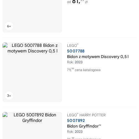
81,
od
zł
®
LEGO
5007788
Bidon z motywem Discovery 0,5 l
Rok:
2023
99
79,
cena katalogowa
®
LEGO
HARRY POTTER
5007892
Bidon Gryffindor™
Rok:
2023
99