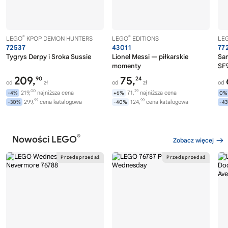
®
®
LEGO
KPOP DEMON HUNTERS
LEGO
EDITIONS
LE
72537
43011
77
Tygrys Derpy i Sroka Sussie
Lionel Messi — piłkarskie
Sa
momenty
SF9
209,
75,
90
24
od
zł
od
zł
od
00
29
219,
najniższa cena
71,
najniższa cena
-4%
+6%
0%
99
99
299,
cena katalogowa
124,
cena katalogowa
-30%
-40%
-4
®
Nowości LEGO
Zobacz więcej