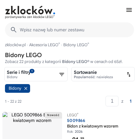
®
porównywarka cen klocków LEGO
Wpisz nazwę lub numer zestawu
®
®
zklocków.pl
Akcesoria LEGO
Bidony LEGO
Bidony LEGO
Zobacz 22 produkty z kategorii
Bidony LEGO®
w cenach od 65zł.
1
Serie i filtry
Sortowanie
Bidony
Popularność
: największa
Bidony
z
1
1 - 22 z 22
®
LEGO
5009866
Bidon z kwiatowym wzorem
Rok:
2026
99