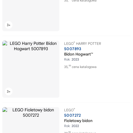
35,
cena katalogowa
®
LEGO
HARRY POTTER
5007893
Bidon Hogwart™
Rok:
2023
99
35,
cena katalogowa
®
LEGO
5007272
Fioletowy bidon
Rok:
2022
99