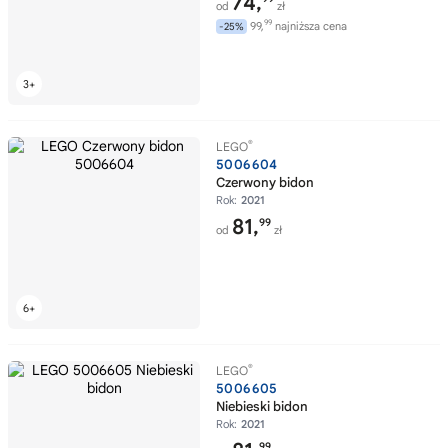
74,
od
zł
99
99,
najniższa cena
-25%
®
LEGO
5006604
Czerwony bidon
Rok:
2021
81,
99
od
zł
®
LEGO
5006605
Niebieski bidon
Rok:
2021
99