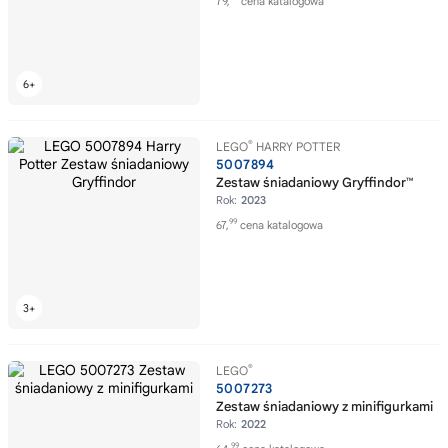
79,
cena katalogowa
®
LEGO
HARRY POTTER
5007894
Zestaw śniadaniowy Gryffindor™
Rok:
2023
99
67,
cena katalogowa
®
LEGO
5007273
Zestaw śniadaniowy z minifigurkami
Rok:
2022
99