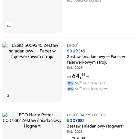
80,
cena katalogowa
®
LEGO
5009345
Zestaw śniadaniowy — Facet w
fajerwerkowym stroju
Rok:
2025
64,
99
od
zł
99
64,
najniższa cena
0%
99
64,
cena katalogowa
0%
®
LEGO
HARRY POTTER
5007882
Zestaw śniadaniowy Hogwart™
Rok:
2023
99