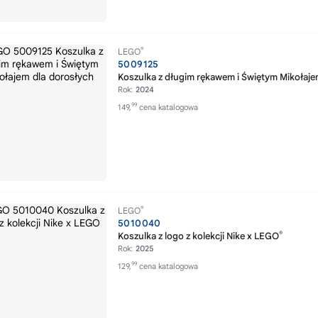
®
LEGO
5009125
Koszulka z długim rękawem i Świętym Mikołaje
Rok:
2024
99
149,
cena katalogowa
®
LEGO
5010040
®
Koszulka z logo z kolekcji Nike x LEGO
Rok:
2025
99
129,
cena katalogowa