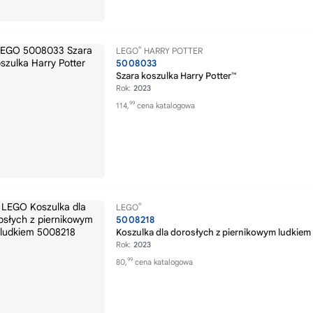
®
LEGO
HARRY POTTER
5008033
Szara koszulka Harry Potter™
Rok:
2023
99
114,
cena katalogowa
®
LEGO
5008218
Koszulka dla dorosłych z piernikowym ludkiem
Rok:
2023
99
80,
cena katalogowa