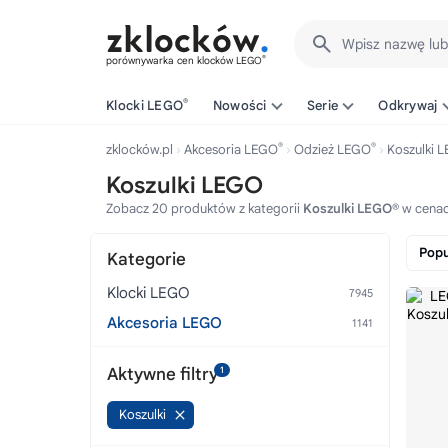
Wpisz nazwę lu
®
porównywarka cen klocków LEGO
®
Klocki LEGO
Nowości
Serie
Odkrywaj
®
®
zklocków.pl
Akcesoria LEGO
Odzież LEGO
Koszulki 
Koszulki LEGO
Zobacz 20 produktów z kategorii
Koszulki LEGO®
w cenac
Popu
Kategorie
Klocki LEGO
Akcesoria LEGO
Aktywne filtry
1
Koszulki