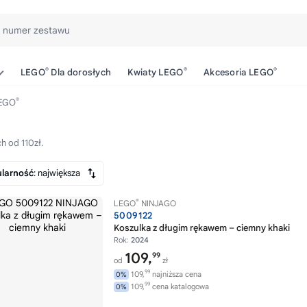
b numer zestawu
®
®
®
LEGO
Dla dorosłych
Kwiaty LEGO
Akcesoria LEGO
®
LEGO
h od 110zł.
larność
: największa
®
LEGO
NINJAGO
5009122
Koszulka z długim rękawem – ciemny khaki
Rok:
2024
109,
99
od
zł
99
109,
najniższa cena
0%
99
109,
cena katalogowa
0%