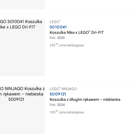
®
LEGO
5010041
®
Koszulka Nike x LEGO
Dri-FIT
Rok:
2025
99
239,
cena katalogowa
®
LEGO
NINJAGO
5009121
Koszulka z długim rękawem – niebieska
Rok:
2024
99
109,
cena katalogowa