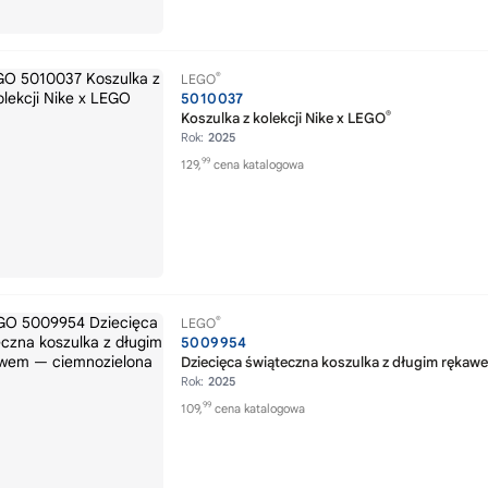
®
LEGO
5010037
®
Koszulka z kolekcji Nike x LEGO
Rok:
2025
99
129,
cena katalogowa
®
LEGO
5009954
Dziecięca świąteczna koszulka z długim rękaw
Rok:
2025
99
109,
cena katalogowa