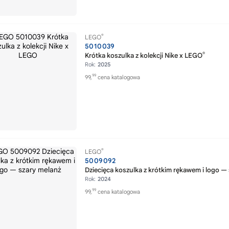
®
LEGO
5010039
®
Krótka koszulka z kolekcji Nike x LEGO
Rok:
2025
99
99,
cena katalogowa
®
LEGO
5009092
Dziecięca koszulka z krótkim rękawem i logo —
Rok:
2024
99
99,
cena katalogowa