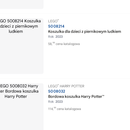
®
LEGO
5008214
Koszulka dla dzieci z piernikowym ludkiem
Rok:
2023
99
58,
cena katalogowa
®
LEGO
HARRY POTTER
5008032
Bordowa koszulka Harry Potter™
Rok:
2023
99
114,
cena katalogowa