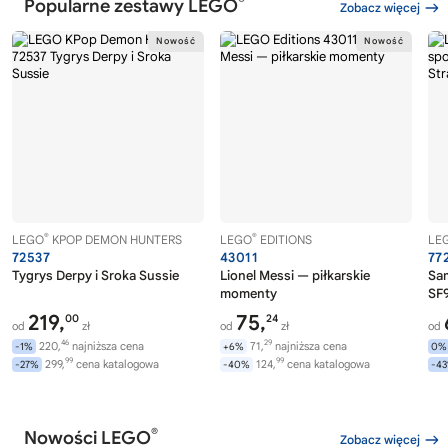
®
Popularne zestawy LEGO
Zobacz więcej
®
®
LEGO
KPOP DEMON HUNTERS
LEGO
EDITIONS
LE
72537
43011
77
Tygrys Derpy i Sroka Sussie
Lionel Messi — piłkarskie
Sa
momenty
SF9
219,
75,
00
24
od
zł
od
zł
od
46
29
220,
najniższa cena
71,
najniższa cena
-1%
+6%
0%
99
99
299,
cena katalogowa
124,
cena katalogowa
-27%
-40%
-4
®
Nowości LEGO
Zobacz więcej