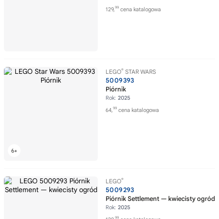
99
129,
cena katalogowa
®
LEGO
STAR WARS
5009393
Piórnik
Rok:
2025
99
64,
cena katalogowa
®
LEGO
5009293
Piórnik Settlement — kwiecisty ogród
Rok:
2025
99