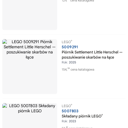
129,
cena katalogowa
®
LEGO
5009291
Piórnik Settlement Little Herschel —
poszukiwanie skarbów na łące
Rok:
2025
99
154,
cena katalogowa
®
LEGO
5007803
®
Składany piórnik LEGO
Rok:
2023
81