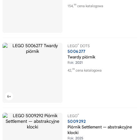
99
154,
cena katalogowa
®
LEGO
DOTS
5006277
Twardy piórnik
Rok:
2021
99
42,
cena katalogowa
®
LEGO
5009292
Piórnik Settlement — abstrakcyjne
klocki
Rok:
2025