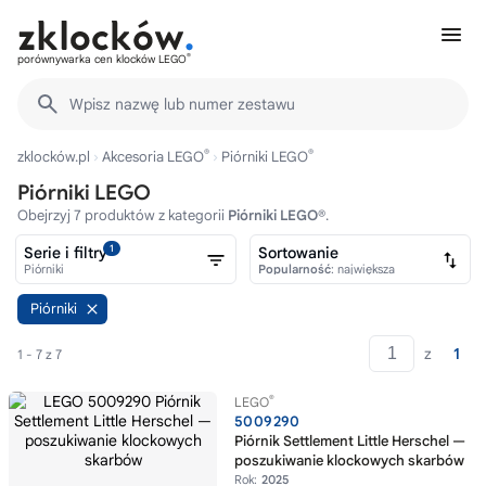
®
porównywarka cen klocków LEGO
Wpisz nazwę lub numer zestawu
®
®
zklocków.pl
Akcesoria LEGO
Piórniki LEGO
Piórniki LEGO
Obejrzyj 7 produktów z kategorii
Piórniki LEGO®
.
1
Serie i filtry
Sortowanie
Piórniki
Popularność
: największa
Piórniki
z
1
1 - 7 z 7
®
LEGO
5009290
Piórnik Settlement Little Herschel —
poszukiwanie klockowych skarbów
Rok:
2025