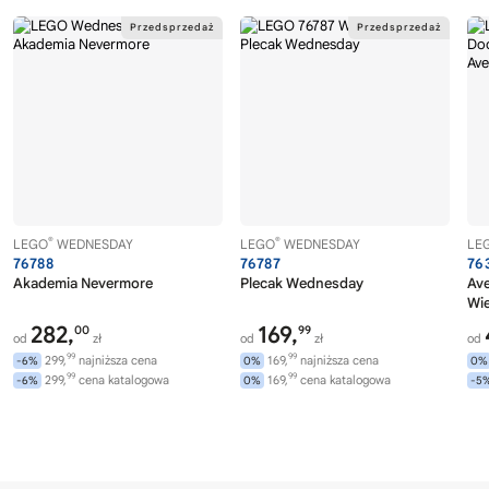
®
®
LEGO
WEDNESDAY
LEGO
WEDNESDAY
LE
76788
76787
76
Akademia Nevermore
Plecak Wednesday
Av
Wi
282,
169,
00
99
od
zł
od
zł
od
99
99
299,
najniższa cena
169,
najniższa cena
-6%
0%
0%
99
99
299,
cena katalogowa
169,
cena katalogowa
-6%
0%
-5