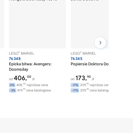
®
®
LEGO
MARVEL
LEGO
MARVEL
76348
76345
Epicka bitwa: Avengers:
Popiersie Doktora Dooma
Doomsday
406,
173,
00
90
od
zł
od
zł
00
99
408,
najniższa cena
209,
najniższa cena
0%
-17%
99
99
419,
cena katalogowa
209,
cena katalogowa
-3%
-17%