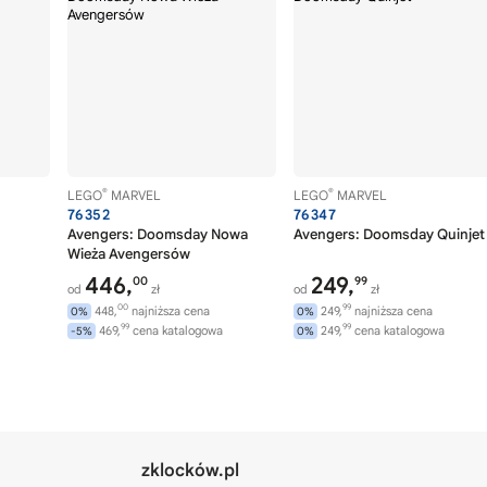
®
®
LEGO
MARVEL
LEGO
MARVEL
76352
76347
Avengers: Doomsday Nowa
Avengers: Doomsday Quinjet
Wieża Avengersów
446,
249,
00
99
od
zł
od
zł
00
99
448,
najniższa cena
249,
najniższa cena
0%
0%
99
99
469,
cena katalogowa
249,
cena katalogowa
-5%
0%
zklocków.pl