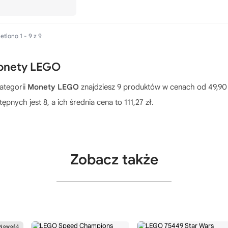
tlono 1 - 9 z 9
onety LEGO
ategorii
Monety LEGO
znajdziesz 9 produktów w cenach od 49,90 zł
ępnych jest 8, a ich średnia cena to 111,27 zł.
Zobacz także