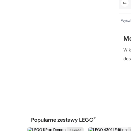
Wyświe
M
W k
dost
®
Popularne zestawy LEGO