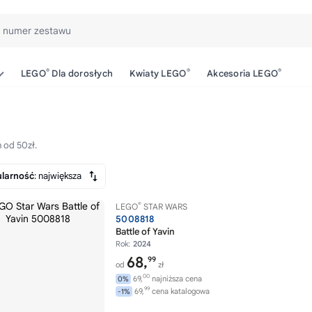
b numer zestawu
®
®
®
LEGO
Dla dorosłych
Kwiaty LEGO
Akcesoria LEGO
 od 50zł.
larność
: największa
®
LEGO
STAR WARS
5008818
Battle of Yavin
Rok:
2024
68,
99
od
zł
00
69,
najniższa cena
0%
99
69,
cena katalogowa
-1%