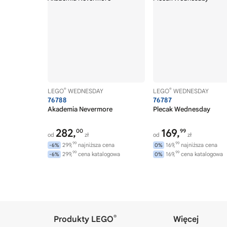
®
®
LEGO
WEDNESDAY
LEGO
WEDNESDAY
76788
76787
Akademia Nevermore
Plecak Wednesday
282,
169,
00
99
od
zł
od
zł
99
99
299,
najniższa cena
169,
najniższa cena
-6%
0%
99
99
299,
cena katalogowa
169,
cena katalogowa
-6%
0%
®
Produkty LEGO
Więcej