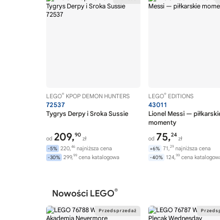
®
®
LEGO
KPOP DEMON HUNTERS
LEGO
EDITIONS
72537
43011
Tygrys Derpy i Sroka Sussie
Lionel Messi — piłkarski
momenty
209,
75,
90
24
od
zł
od
zł
46
29
220,
najniższa cena
71,
najniższa cena
-5%
+6%
99
99
299,
cena katalogowa
124,
cena katalogow
-30%
-40%
®
Nowości LEGO