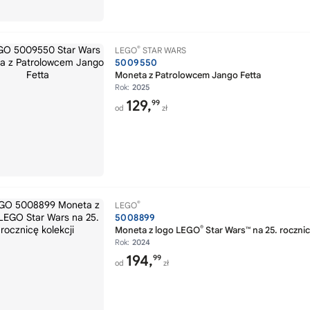
®
LEGO
STAR WARS
5009550
Moneta z Patrolowcem Jango Fetta
Rok:
2025
129,
99
od
zł
®
LEGO
5008899
®
Moneta z logo LEGO
Star Wars™ na 25. rocznic
Rok:
2024
194,
99
od
zł