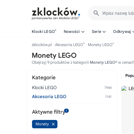
Wpisz nazwę lu
®
porównywarka cen klocków LEGO
®
Klocki LEGO
Nowości
Serie
Odkrywaj
®
®
zklocków.pl
Akcesoria LEGO
Monety LEGO
Monety LEGO
Obejrzyj 9 produktów z kategorii
Monety LEGO®
w cenach
Popu
Kategorie
Klocki LEGO
Akcesoria LEGO
Aktywne filtry
1
Monety