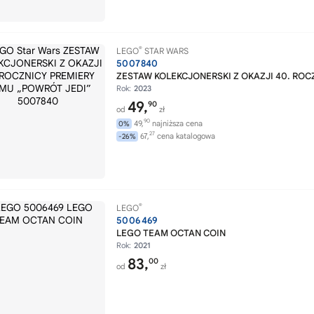
®
LEGO
STAR WARS
5007840
ZESTAW KOLEKCJONERSKI Z OKAZJI 40. ROC
Rok:
2023
49,
90
od
zł
90
49,
najniższa cena
0%
27
67,
cena katalogowa
-26%
®
LEGO
5006469
LEGO TEAM OCTAN COIN
Rok:
2021
83,
00
od
zł