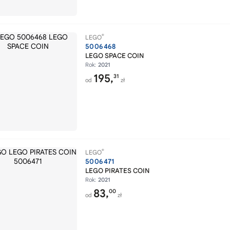
®
LEGO
5006468
LEGO SPACE COIN
Rok:
2021
195,
31
od
zł
®
LEGO
5006471
LEGO PIRATES COIN
Rok:
2021
83,
00
od
zł