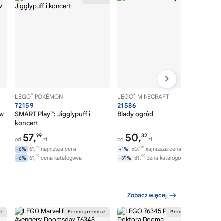
®
®
LEGO
POKÉMON
LEGO
MINECRAFT
72159
21586
aw
SMART Play™: Jigglypuff i
Blady ogród
koncert
57,
50,
99
32
od
zł
od
zł
99
00
61,
najniższa cena
50,
najniższa cena
-6%
+1%
99
99
61,
cena katalogowa
81,
cena katalogowa
-6%
-39%
Zobacz więcej