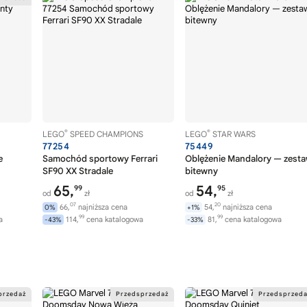
®
®
LEGO
SPEED CHAMPIONS
LEGO
STAR WARS
77254
75449
e
Samochód sportowy Ferrari
Oblężenie Mandalory — zest
SF90 XX Stradale
bitewny
65,
54,
99
95
od
zł
od
zł
07
20
66,
najniższa cena
54,
najniższa cena
0%
+1%
99
99
a
114,
cena katalogowa
81,
cena katalogowa
-43%
-33%