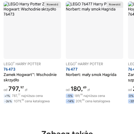
®
®
LEGO
HARRY POTTER
LEGO
HARRY POTTER
LE
76473
76477
76
Zamek Hogwart™: Wschodnie
Norbert: mały smok Hagrida
Za
skrzydło
szp
797,
180,
97
49
od
zł
od
zł
od
77
99
787,
najniższa cena
189,
najniższa cena
+1%
-5%
0%
99
99
1079,
cena katalogowa
209,
cena katalogowa
-26%
-14%
-3