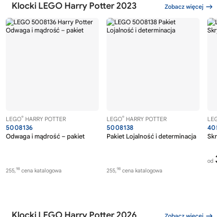
Klocki LEGO Harry Potter 2023
Zobacz więcej
®
®
LEGO
HARRY POTTER
LEGO
HARRY POTTER
LE
5008136
5008138
40
Odwaga i mądrość – pakiet
Pakiet Lojalność i determinacja
Skr
od
98
98
255,
cena katalogowa
255,
cena katalogowa
Klocki LEGO Harry Potter 2026
Zobacz więcej