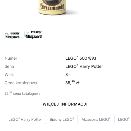
®
Numer
LEGO
5007893
®
Seria
LEGO
Harry Potter
Wiek
3+
99
Cena katalogowa
35,
zł
99
35,
cena katalogowa
WIĘCEJ INFORMACJI
®
®
®
®
LEGO
Harry Potter
Bidony LEGO
Akcesoria LEGO
LEGO