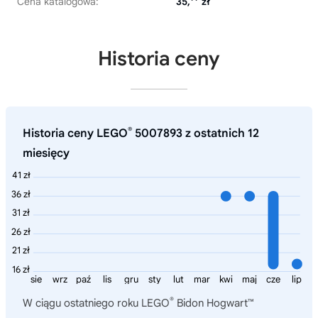
Cena katalogowa:
35,
zł
Historia ceny
®
Historia ceny LEGO
5007893 z ostatnich 12
miesięcy
41 zł
36 zł
31 zł
26 zł
21 zł
16 zł
sie
wrz
paź
lis
gru
sty
lut
mar
kwi
maj
cze
lip
®
W ciągu ostatniego roku
LEGO
Bidon Hogwart™