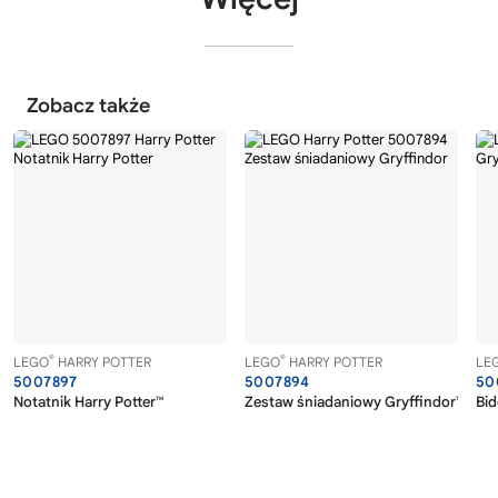
Zobacz także
®
®
LEGO
HARRY POTTER
LEGO
HARRY POTTER
LE
5007897
5007894
50
Notatnik Harry Potter™
Zestaw śniadaniowy Gryffindor™
Bid