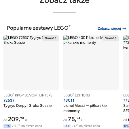
Zobacz także
®
Popularne zestawy LEGO
Zobacz więcej
®
®
LEGO
KPOP DEMON HUNTERS
LEGO
EDITIONS
LE
72537
43011
77
Tygrys Derpy i Sroka Sussie
Lionel Messi — piłkarskie
Sa
momenty
SF9
209,
75,
90
24
od
zł
od
zł
od
46
29
220,
najniższa cena
71,
najniższa cena
-5%
+6%
0%