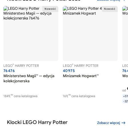
®
®
LEGO
HARRY POTTER
LEGO
HARRY POTTER
LE
76476
40975
76
Ministerstwo Magii™ — edycja
Minizamek Hogwart™
Wol
kolekcjonerska
od
99
99
1849,
cena katalogowa
169,
cena katalogowa
+5
-3
Klocki LEGO Harry Potter
Zobacz więcej