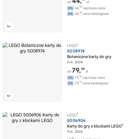
44,
od
zł
99
44,
najniższa cena
0%
99
44,
cena katalogowa
0%
®
LEGO
5008974
Botaniczne karty do gry
Rok:
2024
79,
99
od
zł
99
79,
najniższa cena
0%
99
79,
cena katalogowa
0%
®
LEGO
5006906
®
Karty do gry z klockami LEGO
Rok:
2022
99