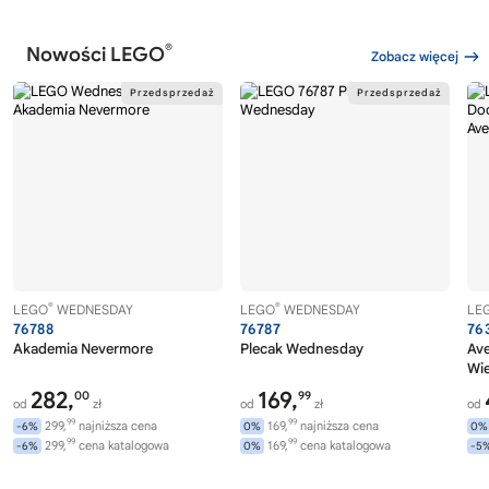
®
Nowości LEGO
Zobacz więcej
®
®
LEGO
WEDNESDAY
LEGO
WEDNESDAY
LE
76788
76787
76
Akademia Nevermore
Plecak Wednesday
Av
Wi
282,
169,
00
99
od
zł
od
zł
od
99
99
299,
najniższa cena
169,
najniższa cena
-6%
0%
0%
99
99
299,
cena katalogowa
169,
cena katalogowa
-6%
0%
-5