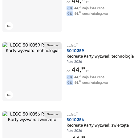
44,
od
zł
99
44,
najniższa cena
0%
99
44,
cena katalogowa
0%
®
LEGO
5010359
Recreate Karty wyzwań: technologia
Rok:
2026
44,
99
od
zł
99
44,
najniższa cena
0%
99
44,
cena katalogowa
0%
®
LEGO
5010356
Recreate Karty wyzwań: zwierzęta
Rok:
2026
99