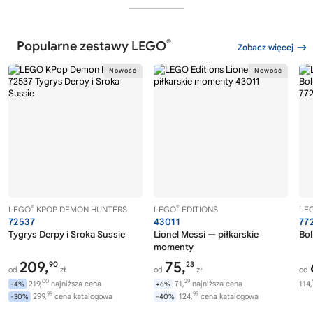
®
Popularne zestawy LEGO
Zobacz więcej
®
®
LEGO
KPOP DEMON HUNTERS
LEGO
EDITIONS
LE
72537
43011
77
Tygrys Derpy i Sroka Sussie
Lionel Messi — piłkarskie
Bol
momenty
209,
75,
90
23
od
zł
od
zł
od
00
29
219,
najniższa cena
71,
najniższa cena
114,
-4%
+6%
99
99
299,
cena katalogowa
124,
cena katalogowa
-30%
-40%