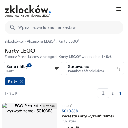
®
porównywarka cen klocków LEGO
Wpisz nazwę lub numer zestawu
®
®
zklocków.pl
Akcesoria LEGO
Karty LEGO
Karty LEGO
Zobacz 9 produktów z kategorii
Karty LEGO®
w cenach od 45zł.
1
Serie i filtry
Sortowanie
Karty
Popularność
: największa
Karty
z
1
1 - 9 z 9
®
LEGO
5010358
Recreate Karty wyzwań: zamek
Rok:
2026
99