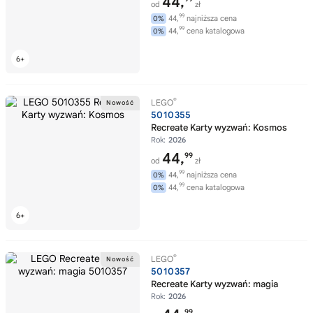
44,
od
zł
99
44,
najniższa cena
0%
99
44,
cena katalogowa
0%
®
LEGO
5010355
Recreate Karty wyzwań: Kosmos
Rok:
2026
44,
99
od
zł
99
44,
najniższa cena
0%
99
44,
cena katalogowa
0%
®
LEGO
5010357
Recreate Karty wyzwań: magia
Rok:
2026
99