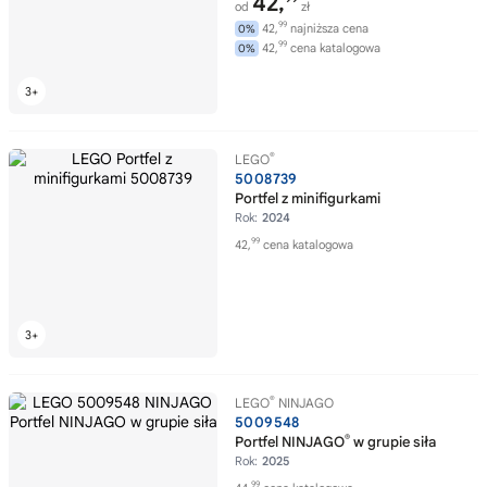
42,
od
zł
99
42,
najniższa cena
0%
99
42,
cena katalogowa
0%
®
LEGO
5008739
Portfel z minifigurkami
Rok:
2024
99
42,
cena katalogowa
®
LEGO
NINJAGO
5009548
®
Portfel NINJAGO
w grupie siła
Rok:
2025
99