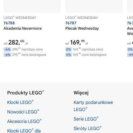
®
®
LEGO
WEDNESDAY
LEGO
WEDNESDAY
LE
76788
76787
76
Akademia Nevermore
Plecak Wednesday
Av
Wi
282,
169,
00
99
od
zł
od
zł
od
99
99
299,
najniższa cena
169,
najniższa cena
-6%
0%
0%
99
99
299,
cena katalogowa
169,
cena katalogowa
-6%
0%
-5
®
Produkty LEGO
Więcej
®
Klocki LEGO
Karty podarunkowe
®
LEGO
®
Nowości LEGO
®
Serie LEGO
®
Akcesoria LEGO
®
Skróty LEGO
®
Klocki LEGO
dla