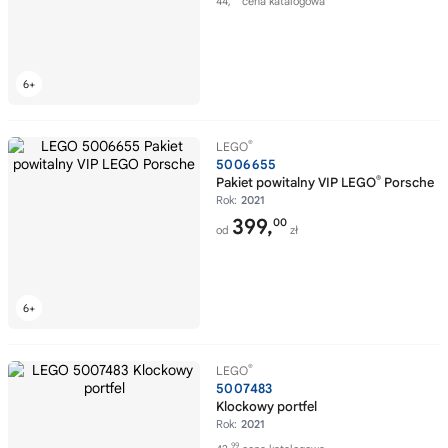
44,
cena katalogowa
®
LEGO
5006655
®
Pakiet powitalny VIP LEGO
Porsche
Rok:
2021
399,
00
od
zł
®
LEGO
5007483
Klockowy portfel
Rok:
2021
99