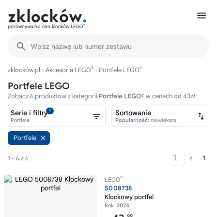
®
porównywarka cen klocków LEGO
Wpisz nazwę lub numer zestawu
®
®
zklocków.pl
Akcesoria LEGO
Portfele LEGO
Portfele LEGO
Zobacz 6 produktów z kategorii
Portfele LEGO®
w cenach od 43zł.
1
Serie i filtry
Sortowanie
Portfele
Popularność
: największa
Portfele
z
1
1 - 6 z 6
®
LEGO
5008738
Klockowy portfel
Rok:
2024
99