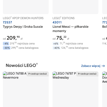
®
®
LEGO
KPOP DEMON HUNTERS
LEGO
EDITIONS
LE
72537
43011
77
Tygrys Derpy i Sroka Sussie
Lionel Messi — piłkarskie
Bol
momenty
209,
75,
90
22
od
zł
od
zł
od
00
29
219,
najniższa cena
71,
najniższa cena
114,
-4%
+6%
99
99
299,
cena katalogowa
124,
cena katalogowa
-30%
-40%
®
Nowości LEGO
Zobacz więcej