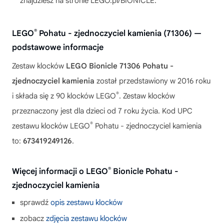
znajdziesz na stronie LEGO.pl/BIONICLE.
®
LEGO
Pohatu - zjednoczyciel kamienia (71306) —
podstawowe informacje
Zestaw klocków
LEGO Bionicle 71306 Pohatu -
zjednoczyciel kamienia
został przedstawiony w 2016 roku
®
i składa się z 90 klocków LEGO
. Zestaw klocków
przeznaczony jest dla dzieci od 7 roku życia. Kod UPC
®
zestawu klocków LEGO
Pohatu - zjednoczyciel kamienia
to:
673419249126
.
®
Więcej informacji o LEGO
Bionicle Pohatu -
zjednoczyciel kamienia
sprawdź
opis zestawu klocków
zobacz
zdjęcia zestawu klocków