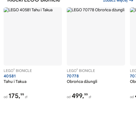
Zobacz więcej
®
®
LEGO
BIONICLE
LEGO
BIONICLE
LE
40581
70778
70
Tahu i Takua
Obrońca dżungli
Ob
175,
499,
99
99
od
zł
od
zł
od