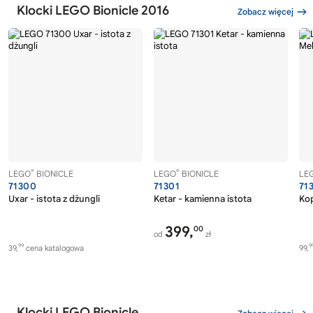
Klocki LEGO Bionicle 2016
Zobacz więcej
®
®
LEGO
BIONICLE
LEGO
BIONICLE
LE
71300
71301
71
Uxar - istota z dżungli
Ketar - kamienna istota
Ko
399,
00
od
zł
99
9
39,
cena katalogowa
99,
Klocki LEGO Bionicle