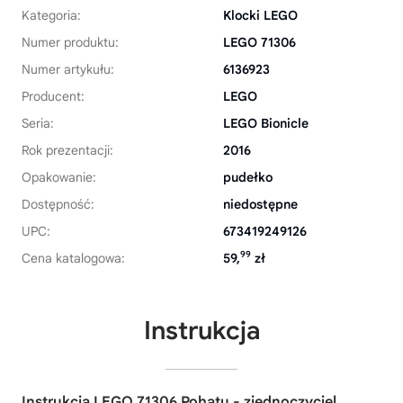
Kategoria:
Klocki LEGO
Numer produktu:
LEGO 71306
Numer artykułu:
6136923
Producent:
LEGO
Seria:
LEGO Bionicle
Rok prezentacji:
2016
Opakowanie:
pudełko
Dostępność:
niedostępne
UPC:
673419249126
99
Cena katalogowa:
59,
zł
Instrukcja
Instrukcja LEGO 71306 Pohatu - zjednoczyciel