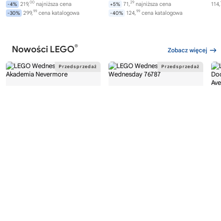
00
29
219,
najniższa cena
71,
najniższa cena
114,
-4%
+5%
99
99
299,
cena katalogowa
124,
cena katalogowa
-30%
-40%
®
Nowości LEGO
Zobacz więcej
®
®
LEGO
WEDNESDAY
LEGO
WEDNESDAY
LE
76788
76787
76
Akademia Nevermore
Plecak Wednesday
Av
Wi
282,
169,
00
99
od
zł
od
zł
od
99
99
299,
najniższa cena
169,
najniższa cena
-6%
0%
0%