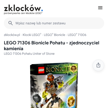
®
porównywarka cen klocków LEGO
Wpisz nazwę lub numer zestawu
®
®
®
zklocków.pl
Klocki LEGO
LEGO
Bionicle
LEGO
71306
LEGO 71306 Bionicle Pohatu - zjednoczyciel
kamienia
LEGO 71306 Pohatu Uniter of Stone