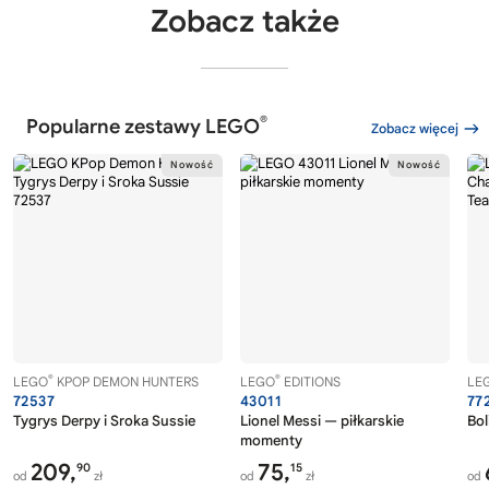
Zobacz także
®
Popularne zestawy LEGO
Zobacz więcej
®
®
LEGO
KPOP DEMON HUNTERS
LEGO
EDITIONS
LE
72537
43011
77
Tygrys Derpy i Sroka Sussie
Lionel Messi — piłkarskie
Bol
momenty
209,
75,
90
15
od
zł
od
zł
od