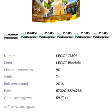
®
Numer
LEGO
71306
®
Seria
LEGO
Bionicle
Liczba elementów
90
Wiek
7+
Rok prezentacji
2016
EAN
5702015594288
99
Cena katalogowa
59,
zł
99
59,
cena katalogowa