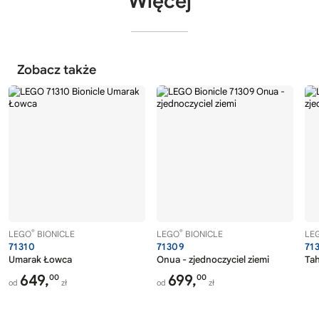
Więcej
Zobacz także
®
®
LEGO
BIONICLE
LEGO
BIONICLE
LE
71310
71309
71
Umarak Łowca
Onua - zjednoczyciel ziemi
Tah
649,
699,
00
00
od
zł
od
zł