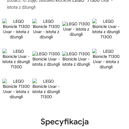
Zobacz 10 zdjęć zestawu klocków
LEGO
71300
Uxar -
istota z dżungli
Specyfikacja