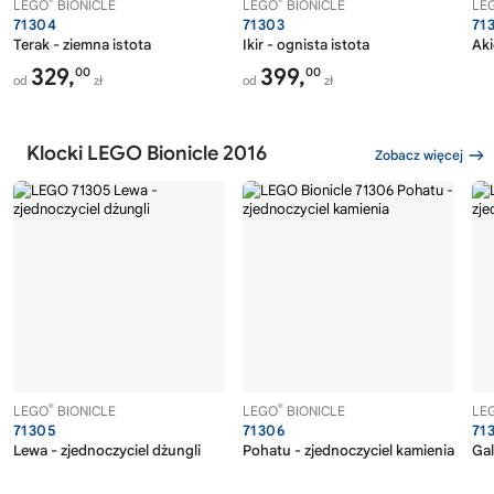
®
®
LEGO
BIONICLE
LEGO
BIONICLE
LE
71304
71303
71
Terak - ziemna istota
Ikir - ognista istota
Aki
329,
399,
00
00
od
zł
od
zł
Klocki LEGO Bionicle 2016
Zobacz więcej
®
®
LEGO
BIONICLE
LEGO
BIONICLE
LE
71305
71306
71
Lewa - zjednoczyciel dżungli
Pohatu - zjednoczyciel kamienia
Gal