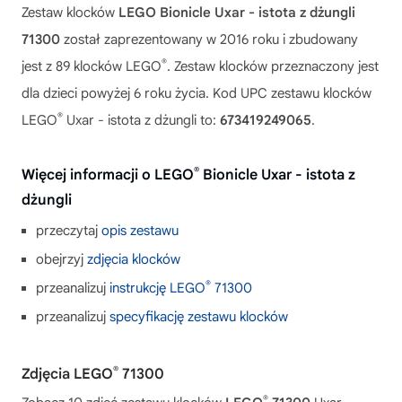
Zestaw klocków
LEGO Bionicle Uxar - istota z dżungli
71300
został zaprezentowany w 2016 roku i zbudowany
®
jest z 89 klocków LEGO
. Zestaw klocków przeznaczony jest
dla dzieci powyżej 6 roku życia. Kod UPC zestawu klocków
®
LEGO
Uxar - istota z dżungli to:
673419249065
.
®
Więcej informacji o LEGO
Bionicle Uxar - istota z
dżungli
przeczytaj
opis zestawu
obejrzyj
zdjęcia klocków
®
przeanalizuj
instrukcję LEGO
71300
przeanalizuj
specyfikację zestawu klocków
®
Zdjęcia LEGO
71300
®