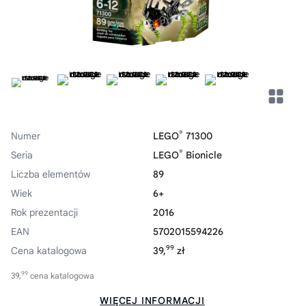
®
Numer
LEGO
71300
®
Seria
LEGO
Bionicle
Liczba elementów
89
Wiek
6+
Rok prezentacji
2016
EAN
5702015594226
99
Cena katalogowa
39,
zł
99
39,
cena katalogowa
WIĘCEJ INFORMACJI