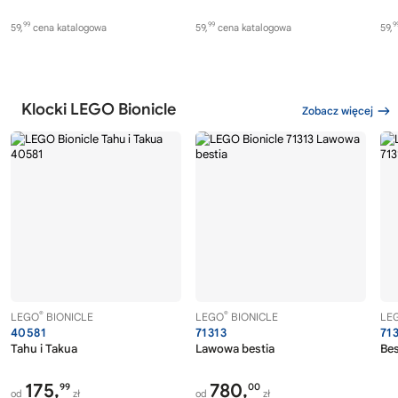
99
99
9
59,
cena katalogowa
59,
cena katalogowa
59,
Klocki LEGO Bionicle
Zobacz więcej
®
®
LEGO
BIONICLE
LEGO
BIONICLE
LE
40581
71313
71
Tahu i Takua
Lawowa bestia
Bes
175,
780,
99
00
od
zł
od
zł