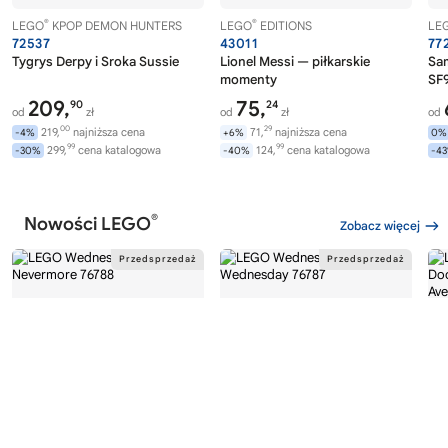
®
®
LEGO
KPOP DEMON HUNTERS
LEGO
EDITIONS
LE
72537
43011
77
Tygrys Derpy i Sroka Sussie
Lionel Messi — piłkarskie
Sa
momenty
SF9
209,
75,
90
24
od
zł
od
zł
od
00
29
219,
najniższa cena
71,
najniższa cena
-4%
+6%
0%
99
99
299,
cena katalogowa
124,
cena katalogowa
-30%
-40%
-4
®
Nowości LEGO
Zobacz więcej