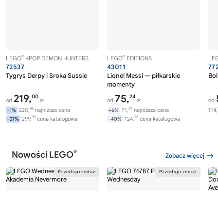
®
®
LEGO
KPOP DEMON HUNTERS
LEGO
EDITIONS
LE
72537
43011
77
Tygrys Derpy i Sroka Sussie
Lionel Messi — piłkarskie
Bol
momenty
219,
75,
00
24
od
zł
od
zł
od
46
29
220,
najniższa cena
71,
najniższa cena
114,
-1%
+6%
99
99
299,
cena katalogowa
124,
cena katalogowa
-27%
-40%
®
Nowości LEGO
Zobacz więcej