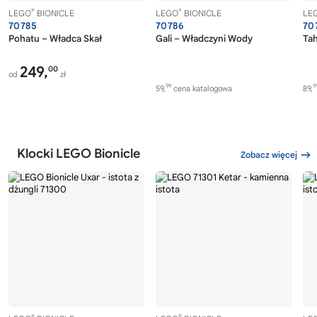
®
®
LEGO
BIONICLE
LEGO
BIONICLE
LE
70785
70786
70
Pohatu – Władca Skał
Gali – Władczyni Wody
Tah
249,
00
od
zł
99
9
59,
cena katalogowa
89,
Klocki LEGO Bionicle
Zobacz więcej
®
®