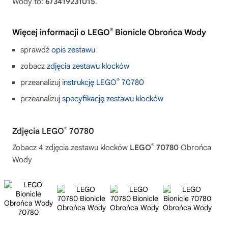
Wody to:
673419231015
.
®
Więcej informacji o LEGO
Bionicle Obrońca Wody
sprawdź
opis zestawu
zobacz
zdjęcia zestawu klocków
®
przeanalizuj
instrukcję LEGO
70780
przeanalizuj
specyfikację zestawu klocków
®
Zdjęcia LEGO
70780
®
Zobacz 4 zdjęcia zestawu klocków
LEGO
70780
Obrońca
Wody