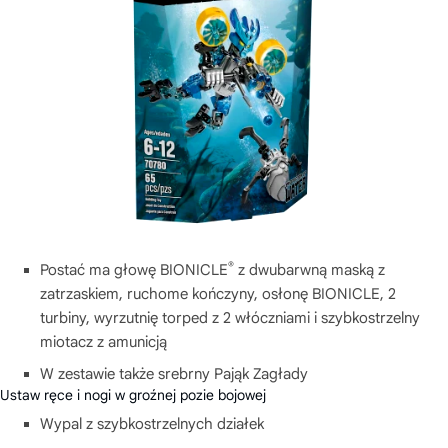
®
Postać ma głowę BIONICLE
z dwubarwną maską z
zatrzaskiem, ruchome kończyny, osłonę BIONICLE, 2
turbiny, wyrzutnię torped z 2 włóczniami i szybkostrzelny
miotacz z amunicją
W zestawie także srebrny Pająk Zagłady
Ustaw ręce i nogi w groźnej pozie bojowej
Wypal z szybkostrzelnych działek