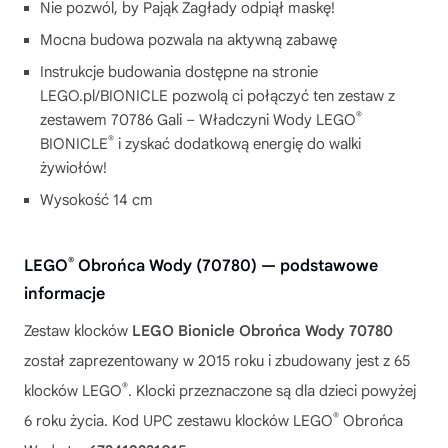
Nie pozwól, by Pająk Zagłady odpiął maskę!
Mocna budowa pozwala na aktywną zabawę
Instrukcje budowania dostępne na stronie
LEGO.pl/BIONICLE pozwolą ci połączyć ten zestaw z
®
zestawem 70786 Gali – Władczyni Wody LEGO
®
BIONICLE
i zyskać dodatkową energię do walki
żywiołów!
Wysokość 14 cm
®
LEGO
Obrońca Wody (70780) — podstawowe
informacje
Zestaw klocków
LEGO Bionicle Obrońca Wody 70780
został zaprezentowany w 2015 roku i zbudowany jest z 65
®
klocków LEGO
. Klocki przeznaczone są dla dzieci powyżej
®
6 roku życia. Kod UPC zestawu klocków LEGO
Obrońca