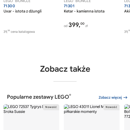
LEGO
BIONICLE
LEGO
BIONICLE
LE
71300
71301
71
Uxar - istota z dżungli
Ketar - kamienna istota
Aki
399,
00
od
zł
99
9
39,
cena katalogowa
39,
Zobacz także
®
Popularne zestawy LEGO
Zobacz więcej