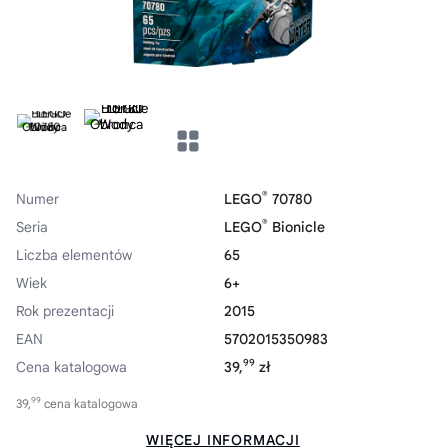
®
Numer
LEGO
70780
®
Seria
LEGO
Bionicle
Liczba elementów
65
Wiek
6+
Rok prezentacji
2015
EAN
5702015350983
99
Cena katalogowa
39,
zł
99
39,
cena katalogowa
WIĘCEJ INFORMACJI