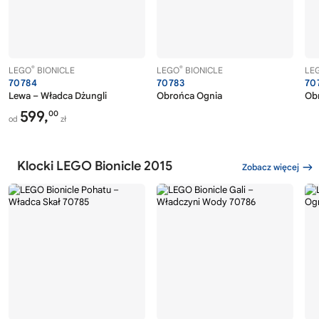
®
®
LEGO
BIONICLE
LEGO
BIONICLE
LE
70784
70783
70
Lewa – Władca Dżungli
Obrońca Ognia
Ob
599,
00
od
zł
Klocki LEGO Bionicle 2015
Zobacz więcej