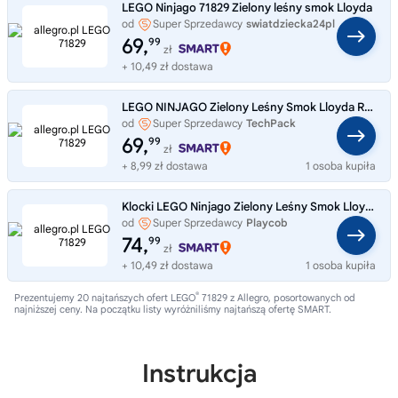
LEGO Ninjago 71829 Zielony leśny smok Lloyda
od
Super Sprzedawcy
swiatdziecka24pl
69,
99
zł
+ 10,49 zł dostawa
LEGO NINJAGO Zielony Leśny Smok Lloyda Ruchomy Smok Lloyd 71829
od
Super Sprzedawcy
TechPack
69,
99
zł
+ 8,99 zł dostawa
1 osoba kupiła
Klocki LEGO Ninjago Zielony Leśny Smok Lloyda Złote Smocze Dziecię 71829
od
Super Sprzedawcy
Playcob
74,
99
zł
+ 10,49 zł dostawa
1 osoba kupiła
®
Prezentujemy 20 najtańszych ofert LEGO
71829 z Allegro, posortowanych od
najniższej ceny. Na początku listy wyróżniliśmy najtańszą ofertę SMART.
Instrukcja