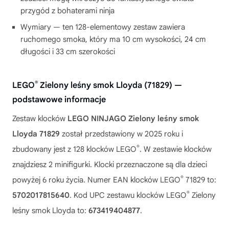
przygód z bohaterami ninja
Wymiary — ten 128-elementowy zestaw zawiera
ruchomego smoka, który ma 10 cm wysokości, 24 cm
długości i 33 cm szerokości
®
LEGO
Zielony leśny smok Lloyda (71829) —
podstawowe informacje
Zestaw klocków
LEGO NINJAGO Zielony leśny smok
Lloyda 71829
został przedstawiony w 2025 roku i
®
zbudowany jest z 128 klocków LEGO
. W zestawie klocków
znajdziesz 2 minifigurki. Klocki przeznaczone są dla dzieci
®
powyżej 6 roku życia. Numer EAN klocków LEGO
71829 to:
®
5702017815640
. Kod UPC zestawu klocków LEGO
Zielony
leśny smok Lloyda to:
673419404877
.