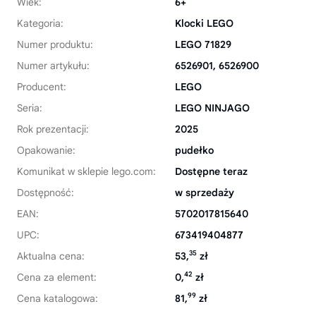
Wiek:
6+
Kategoria:
Klocki LEGO
Numer produktu:
LEGO 71829
Numer artykułu:
6526901, 6526900
Producent:
LEGO
Seria:
LEGO NINJAGO
Rok prezentacji:
2025
Opakowanie:
pudełko
Komunikat w sklepie lego.com:
Dostępne teraz
Dostępność:
w sprzedaży
EAN:
5702017815640
UPC:
673419404877
35
Aktualna cena:
53,
zł
42
Cena za element:
0,
zł
99
Cena katalogowa:
81,
zł