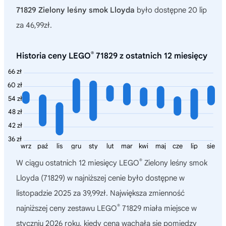
71829 Zielony leśny smok Lloyda
było dostępne 20 lip
za 46,99zł.
®
Historia ceny LEGO
71829 z ostatnich 12 miesięcy
66 zł
60 zł
54 zł
48 zł
42 zł
36 zł
wrz
paź
lis
gru
sty
lut
mar
kwi
maj
cze
lip
sie
®
W ciągu ostatnich 12 miesięcy
LEGO
Zielony leśny smok
Lloyda (71829)
w najniższej cenie było dostępne w
listopadzie 2025 za 39,99zł. Największa zmienność
®
najniższej ceny zestawu LEGO
71829 miała miejsce w
styczniu 2026 roku, kiedy cena wachała się pomiędzy