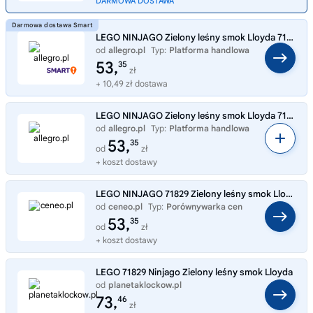
DARMOWA DOSTAWA
LEGO NINJAGO Zielony leśny smok Lloyda 71829
od
allegro.pl
Typ:
Platforma handlowa
53,
35
zł
+ 10,49 zł dostawa
LEGO NINJAGO Zielony leśny smok Lloyda 71829
od
allegro.pl
Typ:
Platforma handlowa
53,
35
od
zł
+ koszt dostawy
LEGO NINJAGO 71829 Zielony leśny smok Lloyda
od
ceneo.pl
Typ:
Porównywarka cen
53,
35
od
zł
+ koszt dostawy
LEGO 71829 Ninjago Zielony leśny smok Lloyda
od
planetaklockow.pl
Typ:
Sklep internetowy
73,
46
zł