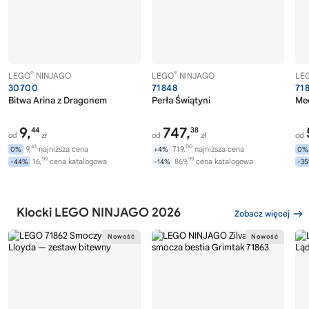
®
®
LEGO
NINJAGO
LEGO
NINJAGO
LE
30700
71848
71
Bitwa Arina z Dragonem
Perła Świątyni
Mec
9,
747,
44
38
od
zł
od
zł
od
43
00
9,
najniższa cena
719,
najniższa cena
0%
+4%
0%
99
99
16,
cena katalogowa
869,
cena katalogowa
-44%
-14%
-3
Klocki LEGO NINJAGO 2026
Zobacz więcej