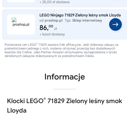
+ 25,00 zł dostawa
LEGO Ninjago 71829 Zielony leśny smok Lloyda
od
proshop.pl
Typ:
Sklep internetowy
86,
00
zł
+ koszt dostawy
®
Porównanie cen LEGO
71829 zawiera linki afiliacyjne. Jeśli dokonasz zakupu za
pośrednictwem jednego z nich, możemy otrzymać prowizję bez dodatkowych
kosztów dla Ciebie. Jako Partner Amazon otrzymujemy wynagrodzenie z tytułu
określonych zakupów dokonywanych za pośrednictwem linków.
Informacje
®
Klocki LEGO
71829 Zielony leśny smok
Lloyda