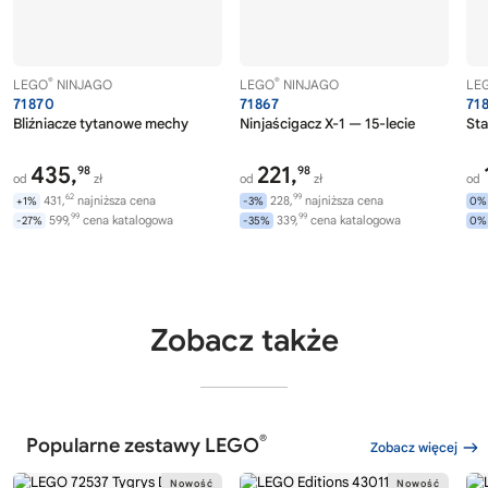
®
®
LEGO
NINJAGO
LEGO
NINJAGO
LE
71870
71867
71
Bliźniacze tytanowe mechy
Ninjaścigacz X-1 — 15-lecie
Sta
435,
221,
98
98
od
zł
od
zł
od
62
99
431,
najniższa cena
228,
najniższa cena
+1%
-3%
0%
99
99
599,
cena katalogowa
339,
cena katalogowa
-27%
-35%
0%
Zobacz także
®
Popularne zestawy LEGO
Zobacz więcej