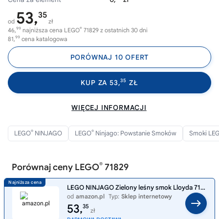
53,
35
od
zł
99
®
46,
najniższa cena LEGO
71829 z ostatnich 30 dni
99
81,
cena katalogowa
PORÓWNAJ 10 OFERT
35
KUP ZA 53,
ZŁ
WIĘCEJ INFORMACJI
®
®
LEGO
NINJAGO
LEGO
Ninjago: Powstanie Smoków
Smoki LE
®
Porównaj ceny LEGO
71829
LEGO NINJAGO Zielony leśny smok Lloyda 71829 | smok ninja, zabawka akcji, prezent dla chłopca i dziewczynki 6+, przygoda
od
amazon.pl
Typ:
Sklep internetowy
53,
35
zł