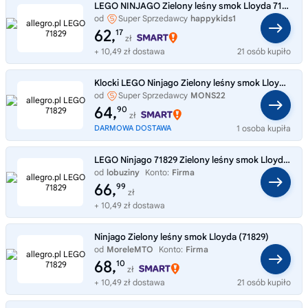
LEGO NINJAGO Zielony leśny smok Lloyda 71829
od
Super Sprzedawcy
happykids1
62,
17
zł
+ 10,49 zł dostawa
21 osób kupiło
Klocki LEGO Ninjago Zielony leśny smok Lloyda 128 el. 6 lat + 71829
od
Super Sprzedawcy
MONS22
64,
90
zł
DARMOWA DOSTAWA
1 osoba kupiła
LEGO Ninjago 71829 Zielony leśny smok Lloyda ., klocki dla dzieci 6 lat+
od
lobuziny
Konto:
Firma
66,
99
zł
+ 10,49 zł dostawa
Ninjago Zielony leśny smok Lloyda (71829)
od
MoreleMTO
Konto:
Firma
68,
10
zł
+ 10,49 zł dostawa
21 osób kupiło