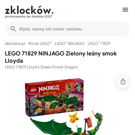
®
porównywarka cen klocków LEGO
Wpisz nazwę lub numer zestawu
®
®
®
zklocków.pl
Klocki LEGO
LEGO
NINJAGO
LEGO
71829
LEGO 71829 NINJAGO Zielony leśny smok
Lloyda
LEGO 71829 Lloyd's Green Forest Dragon