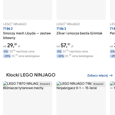
®
®
LEGO
NINJAGO
LEGO
NINJAGO
LE
71862
71863
71
Smoczy mech Lloyda — zestaw
Zilvar i smocza bestia Grimtak
Per
bitewny
29,
57,
81
51
od
zł
od
zł
od
94
56
29,
najniższa cena
57,
najniższa cena
0%
0%
0%
99
99
41,
cena katalogowa
81,
cena katalogowa
-29%
-30%
-2
Klocki LEGO NINJAGO
Zobacz więcej