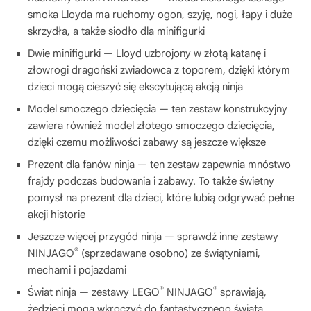
smoka Lloyda ma ruchomy ogon, szyję, nogi, łapy i duże
skrzydła, a także siodło dla minifigurki
Dwie minifigurki — Lloyd uzbrojony w złotą katanę i
złowrogi dragoński zwiadowca z toporem, dzięki którym
dzieci mogą cieszyć się ekscytującą akcją ninja
Model smoczego dziecięcia — ten zestaw konstrukcyjny
zawiera również model złotego smoczego dziecięcia,
dzięki czemu możliwości zabawy są jeszcze większe
Prezent dla fanów ninja — ten zestaw zapewnia mnóstwo
frajdy podczas budowania i zabawy. To także świetny
pomysł na prezent dla dzieci, które lubią odgrywać pełne
akcji historie
Jeszcze więcej przygód ninja — sprawdź inne zestawy
®
NINJAGO
(sprzedawane osobno) ze świątyniami,
mechami i pojazdami
®
®
Świat ninja — zestawy LEGO
NINJAGO
sprawiają,
żedzieci mogą wkroczyć do fantastycznego świata