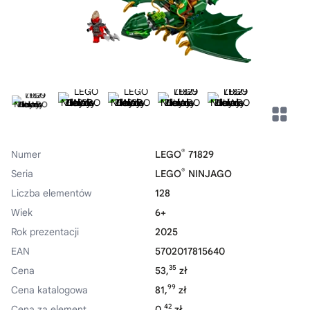
®
Numer
LEGO
71829
®
Seria
LEGO
NINJAGO
Liczba elementów
128
Wiek
6+
Rok prezentacji
2025
EAN
5702017815640
35
Cena
53,
zł
99
Cena katalogowa
81,
zł
42
Cena za element
0,
zł