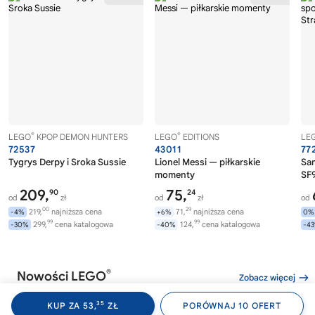
®
®
LEGO
KPOP DEMON HUNTERS
LEGO
EDITIONS
LE
72537
43011
77
Tygrys Derpy i Sroka Sussie
Lionel Messi — piłkarskie
Sa
momenty
SF9
209,
75,
90
24
od
zł
od
zł
od
00
29
219,
najniższa cena
71,
najniższa cena
-4%
+6%
0%
99
99
299,
cena katalogowa
124,
cena katalogowa
-30%
-40%
-4
®
Nowości LEGO
Zobacz więcej
35
KUP ZA 53,
ZŁ
PORÓWNAJ 10 OFERT