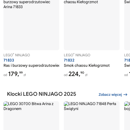
®
®
LEGO
NINJAGO
LEGO
NINJAGO
LE
71833
71832
71
Ras i burzowy superodrzutowiec Arina
Smok chaosu Kiełogrzmot
Świ
179,
224,
99
90
od
zł
od
zł
od
Klocki LEGO NINJAGO 2025
Zobacz więcej