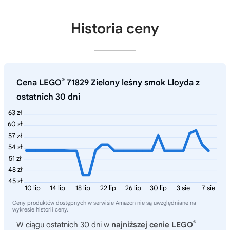
Historia ceny
®
Cena LEGO
71829 Zielony leśny smok Lloyda z
ostatnich 30 dni
63 zł
60 zł
57 zł
54 zł
51 zł
48 zł
45 zł
10 lip
14 lip
18 lip
22 lip
26 lip
30 lip
3 sie
7 sie
Ceny produktów dostępnych w serwisie Amazon nie są uwzględniane na
wykresie historii ceny.
®
W ciągu ostatnich 30 dni w
najniższej cenie LEGO