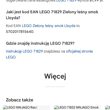
Sugerowana cena katalogowa
LEGO 71829
wynosi
81,99 zł
.
Jaki jest kod EAN LEGO 71829 Zielony leśny smok
Lloyda?
Kod EAN
LEGO Zielony leśny smok Lloyda
to
5702017815640
.
Gdzie znajdę instrukcję LEGO 71829?
Instrukcję LEGO 71829
znajdziesz na
oficjalnej stronie
LEGO
.
Więcej
Zobacz także