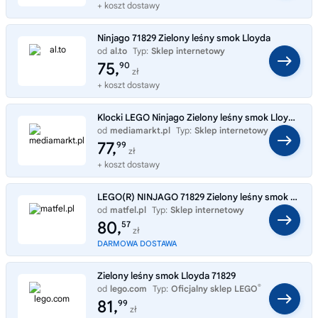
+ koszt dostawy
Ninjago 71829 Zielony leśny smok Lloyda
od
al.to
Typ:
Sklep internetowy
75,
90
zł
+ koszt dostawy
Klocki LEGO Ninjago Zielony leśny smok Lloyda (71829) Wielokolorowy
od
mediamarkt.pl
Typ:
Sklep internetowy
77,
99
zł
+ koszt dostawy
LEGO(R) NINJAGO 71829 Zielony leśny smok Lloyda
od
matfel.pl
Typ:
Sklep internetowy
80,
57
zł
DARMOWA DOSTAWA
Zielony leśny smok Lloyda 71829
®
od
lego.com
Typ:
Oficjalny sklep LEGO
81,
99
zł