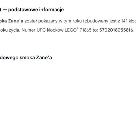
) — podstawowe informacje
oka Zane’a
został pokazany w tym roku i zbudowany jest z 141 k
®
 4 roku życia. Numer UPC klocków LEGO
71865 to:
5702018055816
.
dowego smoka Zane’a