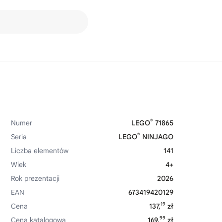
®
Numer
LEGO
71865
®
Seria
LEGO
NINJAGO
Liczba elementów
141
Wiek
4+
Rok prezentacji
2026
EAN
673419420129
19
Cena
137,
zł
99
Cena katalogowa
169,
zł