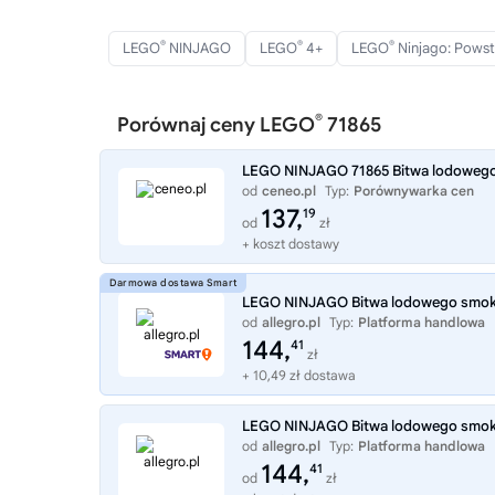
®
®
®
LEGO
NINJAGO
LEGO
4+
LEGO
Ninjago: Pows
®
Porównaj ceny LEGO
71865
LEGO NINJAGO 71865 Bitwa lodowego
od
ceneo.pl
Typ:
Porównywarka cen
137,
19
od
zł
+ koszt dostawy
LEGO NINJAGO Bitwa lodowego smoka
od
allegro.pl
Typ:
Platforma handlowa
144,
41
zł
+ 10,49 zł dostawa
LEGO NINJAGO Bitwa lodowego smoka
od
allegro.pl
Typ:
Platforma handlowa
144,
41
od
zł