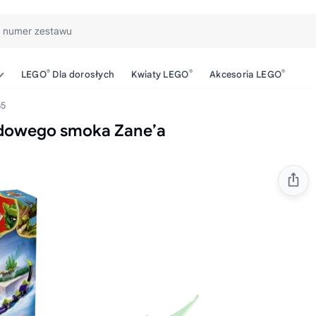
b numer zestawu
®
®
®
LEGO
Dla dorosłych
Kwiaty LEGO
Akcesoria LEGO
65
dowego smoka Zane’a