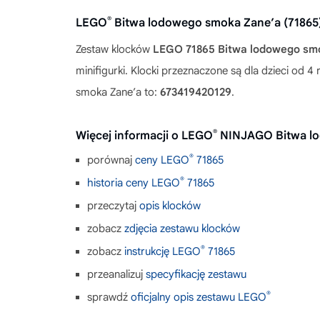
®
LEGO
Bitwa lodowego smoka Zane’a (71865
Zestaw klocków
LEGO 71865 Bitwa lodowego sm
minifigurki. Klocki przeznaczone są dla dzieci od
smoka Zane’a to:
673419420129
.
®
Więcej informacji o LEGO
NINJAGO Bitwa lo
®
porównaj
ceny LEGO
71865
®
historia ceny LEGO
71865
przeczytaj
opis klocków
zobacz
zdjęcia zestawu klocków
®
zobacz
instrukcję LEGO
71865
przeanalizuj
specyfikację zestawu
®
sprawdź
oficjalny opis zestawu LEGO