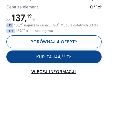
97
Cena za element
0,
zł
137,
19
od
zł
43
®
138,
najniższa cena LEGO
71865 z ostatnich 30 dni
-1%
99
169,
cena katalogowa
-19%
PORÓWNAJ 4 OFERTY
41
KUP ZA 144,
ZŁ
WIĘCEJ INFORMACJI