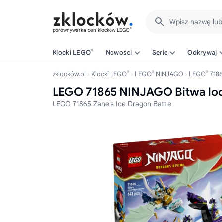
Wpisz nazwę lu
®
porównywarka cen klocków LEGO
®
Klocki LEGO
Nowości
Serie
Odkrywaj
®
®
®
zklocków.pl
Klocki LEGO
LEGO
NINJAGO
LEGO
718
LEGO 71865 NINJAGO Bitwa lo
LEGO 71865 Zane's Ice Dragon Battle