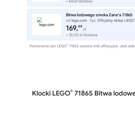
+ koszt dostawy
Bitwa lodowego smoka Zane’a 71865
od
lego.com
Typ:
Oficjalny sklep LEGO
169,
99
zł
+ 25,00 zł dostawa
®
Porównanie cen LEGO
71865 zawiera linki afiliacyjne. Jeśli
®
Klocki LEGO
71865 Bitwa lodow