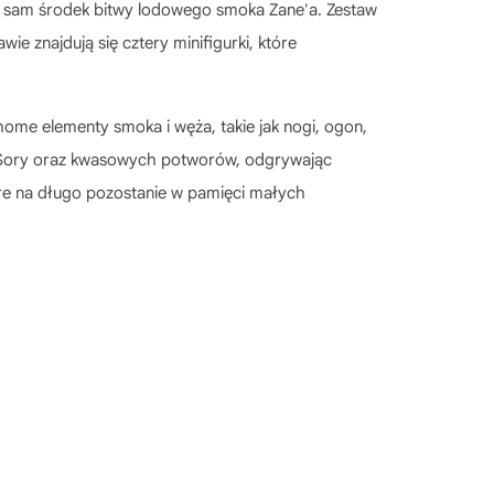
 w sam środek bitwy lodowego smoka Zane'a. Zestaw
ie znajdują się cztery minifigurki, które
home elementy smoka i węża, takie jak nogi, ogon,
’a, Sory oraz kwasowych potworów, odgrywając
óre na długo pozostanie w pamięci małych