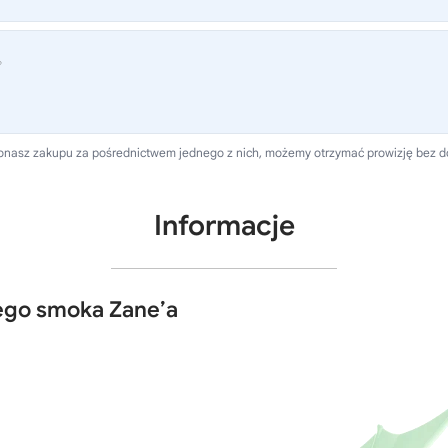
®
 dokonasz zakupu za pośrednictwem jednego z nich, możemy otrzymać prowizję bez 
Informacje
ego smoka Zane’a