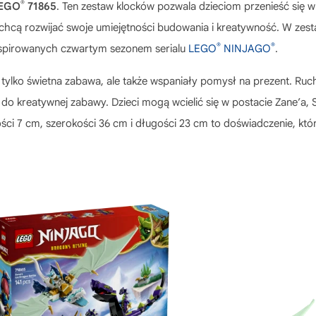
®
EGO
71865
. Ten zestaw klocków pozwala dzieciom przenieść się
re chcą rozwijać swoje umiejętności budowania i kreatywność. W zestaw
®
®
nspirowanych czwartym sezonem serialu
LEGO
NINJAGO
.
 tylko świetna zabawa, ale także wspaniały pomysł na prezent. Ruc
ci do kreatywnej zabawy. Dzieci mogą wcielić się w postacie Zane
ci 7 cm, szerokości 36 cm i długości 23 cm to doświadczenie, kt