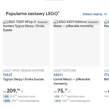
®
Popularne zestawy LEGO
Zobacz więcej
®
®
LEGO
KPOP DEMON HUNTERS
LEGO
EDITIONS
LE
72537
43011
77
Tygrys Derpy i Sroka Sussie
Lionel Messi — piłkarskie
Bol
momenty
209,
75,
90
15
od
zł
od
zł
od
00
29
219,
najniższa cena
71,
najniższa cena
114,
-4%
+5%
99
99
299,
cena katalogowa
124,
cena katalogowa
-30%
-40%