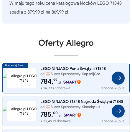
W maju tego roku cena katalogowa klocków LEGO 71848
spadła z 879,99 zł na 869,99 zł
Oferty Allegro
LEGO NINJAGO Perła Świątyni 71848
od
Super Sprzedawcy
KopsnijGre
784,
99
zł
+ 14,99 zł dostawa
1 osoba kupiła
LEGO NINJAGO 71848 Nagroda Świątyni 71848
od
Super Sprzedawcy
Klocekplus
785,
00
zł
+ 10,49 zł dostawa
1 osoba kupiła