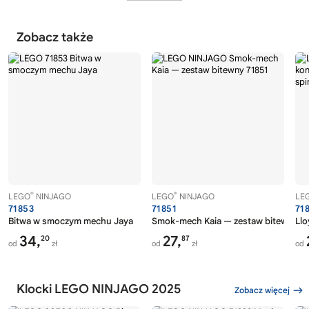
Zobacz także
®
®
LEGO
NINJAGO
LEGO
NINJAGO
LE
71853
71851
71
Bitwa w smoczym mechu Jaya
Smok-mech Kaia — zestaw bitewny
Llo
34,
27,
20
87
od
zł
od
zł
od
Klocki LEGO NINJAGO 2025
Zobacz więcej