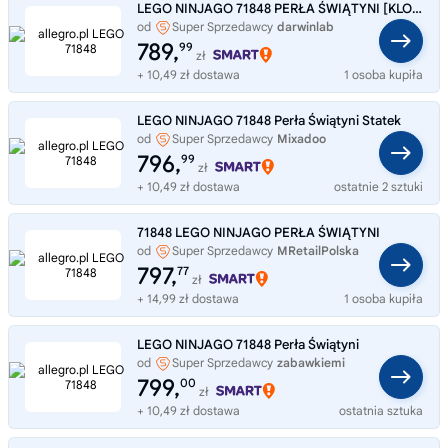
LEGO NINJAGO 71848 PERŁA ŚWIĄTYNI [KLOCKI]
od
Super Sprzedawcy
darwinlab
789,
99
zł
+ 10,49 zł dostawa
1 osoba kupiła
LEGO NINJAGO 71848 Perła Świątyni Statek
od
Super Sprzedawcy
Mixadoo
796,
99
zł
+ 10,49 zł dostawa
ostatnie 2 sztuki
71848 LEGO NINJAGO PERŁA ŚWIĄTYNI
od
Super Sprzedawcy
MRetailPolska
797,
77
zł
+ 14,99 zł dostawa
1 osoba kupiła
LEGO NINJAGO 71848 Perła Świątyni
od
Super Sprzedawcy
zabawkiemi
799,
00
zł
+ 10,49 zł dostawa
ostatnia sztuka