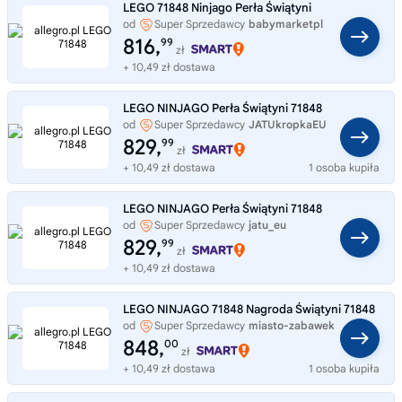
LEGO 71848 Ninjago Perła Świątyni
od
Super Sprzedawcy
babymarketpl
816,
99
zł
+ 10,49 zł dostawa
LEGO NINJAGO Perła Świątyni 71848
od
Super Sprzedawcy
JATUkropkaEU
829,
99
zł
+ 10,49 zł dostawa
1 osoba kupiła
LEGO NINJAGO Perła Świątyni 71848
od
Super Sprzedawcy
jatu_eu
829,
99
zł
+ 10,49 zł dostawa
LEGO NINJAGO 71848 Nagroda Świątyni 71848
od
Super Sprzedawcy
miasto-zabawek
848,
00
zł
+ 10,49 zł dostawa
1 osoba kupiła