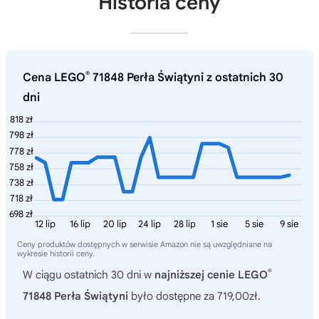
Historia ceny
®
Cena LEGO
71848 Perła Świątyni z ostatnich 30
dni
818 zł
798 zł
778 zł
758 zł
738 zł
718 zł
698 zł
12 lip
16 lip
20 lip
24 lip
28 lip
1 sie
5 sie
9 sie
Ceny produktów dostępnych w serwisie Amazon nie są uwzględniane na
wykresie historii ceny.
®
W ciągu ostatnich 30 dni w
najniższej cenie LEGO
71848 Perła Świątyni
było dostępne za 719,00zł.