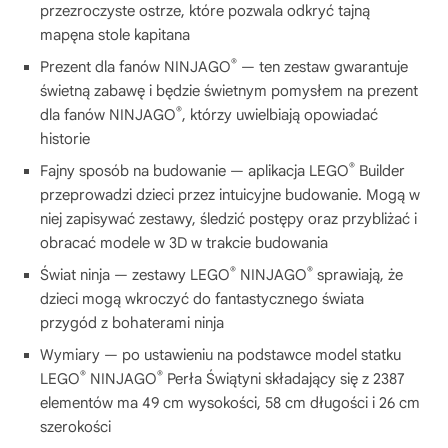
przezroczyste ostrze, które pozwala odkryć tajną
mapęna stole kapitana
®
Prezent dla fanów NINJAGO
— ten zestaw gwarantuje
świetną zabawę i będzie świetnym pomysłem na prezent
®
dla fanów NINJAGO
, którzy uwielbiają opowiadać
historie
®
Fajny sposób na budowanie — aplikacja LEGO
Builder
przeprowadzi dzieci przez intuicyjne budowanie. Mogą w
niej zapisywać zestawy, śledzić postępy oraz przybliżać i
obracać modele w 3D w trakcie budowania
®
®
Świat ninja — zestawy LEGO
NINJAGO
sprawiają, że
dzieci mogą wkroczyć do fantastycznego świata
przygód z bohaterami ninja
Wymiary — po ustawieniu na podstawce model statku
®
®
LEGO
NINJAGO
Perła Świątyni składający się z 2387
elementów ma 49 cm wysokości, 58 cm długości i 26 cm
szerokości