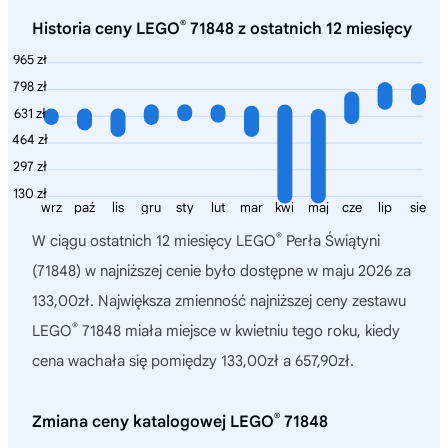
®
Historia ceny LEGO
71848 z ostatnich 12 miesięcy
965 zł
798 zł
631 zł
464 zł
297 zł
130 zł
wrz
paź
lis
gru
sty
lut
mar
kwi
maj
cze
lip
sie
®
W ciągu ostatnich 12 miesięcy
LEGO
Perła Świątyni
(71848)
w najniższej cenie było dostępne w maju 2026 za
133,00zł. Największa zmienność najniższej ceny zestawu
®
LEGO
71848 miała miejsce w kwietniu tego roku, kiedy
cena wachała się pomiędzy 133,00zł a 657,90zł.
®
Zmiana ceny katalogowej LEGO
71848