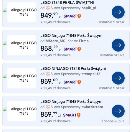
LEGO 71848 PERŁA ŚWIĄTYNI
od
Super Sprzedawcy
hapik_pl
849,
90
zł
+ 10,49 zł dostawa
ostatnie 5 sztuk
LEGO Ninjago 71848 Perła Świątyni
od
MStore_MS
Konto:
Firma
858,
99
zł
+ 10,49 zł dostawa
ostatnia sztuka
LEGO NINJAGO 71848 Perła Świątyni
od
Super Sprzedawcy
stempelU2
859,
00
zł
+ 10,49 zł dostawa
ostatnie 5 sztuk
LEGO Ninjago 71848 Perła Świątyni
od
Super Sprzedawcy
swiatskrzata
859,
99
zł
+ 10,49 zł dostawa
1 osoba kupiła