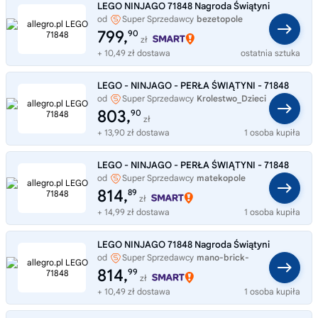
LEGO NINJAGO 71848 Nagroda Świątyni
od
Super Sprzedawcy
bezetopole
799,
90
zł
+ 10,49 zł dostawa
ostatnia sztuka
LEGO - NINJAGO - PERŁA ŚWIĄTYNI - 71848
od
Super Sprzedawcy
Krolestwo_Dzieci
803,
90
zł
+ 13,90 zł dostawa
1 osoba kupiła
LEGO - NINJAGO - PERŁA ŚWIĄTYNI - 71848
od
Super Sprzedawcy
matekopole
814,
89
zł
+ 14,99 zł dostawa
1 osoba kupiła
LEGO NINJAGO 71848 Nagroda Świątyni
od
Super Sprzedawcy
mano-brick-
store
814,
99
zł
+ 10,49 zł dostawa
1 osoba kupiła