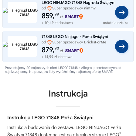
LEGO NINJAGO 71848 Nagroda Świątyni
od
Super Sprzedawcy
nimm7
859,
99
zł
+ 10,49 zł dostawa
ostatnia sztuka
71848 LEGO Ninjago - Perła Świątyni
od
Super Sprzedawcy
BricksForMe
879,
90
zł
+ 14,99 zł dostawa
®
Prezentujemy 20 najtańszych ofert LEGO
71848 z Allegro, posortowanych od
najniższej ceny. Na początku listy wyróżniliśmy najtańszą ofertę SMART.
Instrukcja
Instrukcja LEGO 71848 Perła Świątyni
Instrukcja budowania do zestawu
LEGO NINJAGO Perła
®
Świątyni 71848
dostępna jest na oficjalnej stronie LEGO
,