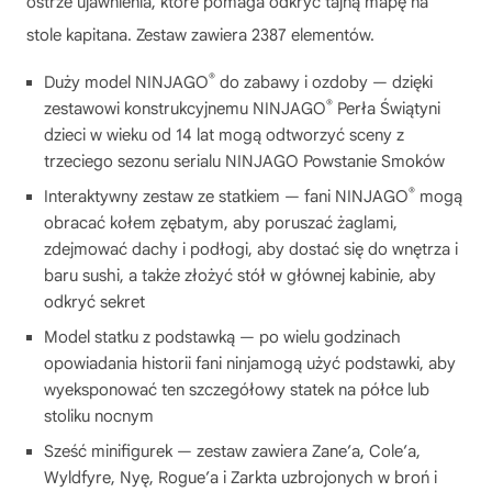
ostrze ujawnienia, które pomaga odkryć tajną mapę na
stole kapitana. Zestaw zawiera 2387 elementów.
®
Duży model NINJAGO
do zabawy i ozdoby — dzięki
®
zestawowi konstrukcyjnemu NINJAGO
Perła Świątyni
dzieci w wieku od 14 lat mogą odtworzyć sceny z
trzeciego sezonu serialu NINJAGO Powstanie Smoków
®
Interaktywny zestaw ze statkiem — fani NINJAGO
mogą
obracać kołem zębatym, aby poruszać żaglami,
zdejmować dachy i podłogi, aby dostać się do wnętrza i
baru sushi, a także złożyć stół w głównej kabinie, aby
odkryć sekret
Model statku z podstawką — po wielu godzinach
opowiadania historii fani ninjamogą użyć podstawki, aby
wyeksponować ten szczegółowy statek na półce lub
stoliku nocnym
Sześć minifigurek — zestaw zawiera Zane’a, Cole’a,
Wyldfyre, Nyę, Rogue’a i Zarkta uzbrojonych w broń i