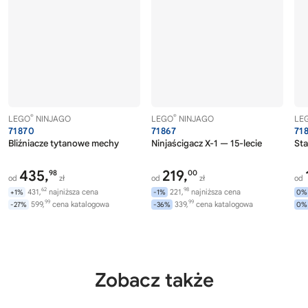
®
®
LEGO
NINJAGO
LEGO
NINJAGO
LE
71870
71867
71
Bliźniacze tytanowe mechy
Ninjaścigacz X-1 — 15-lecie
Sta
435,
219,
98
00
od
zł
od
zł
od
62
98
431,
najniższa cena
221,
najniższa cena
+1%
-1%
0%
99
99
599,
cena katalogowa
339,
cena katalogowa
-27%
-36%
0%
Zobacz także