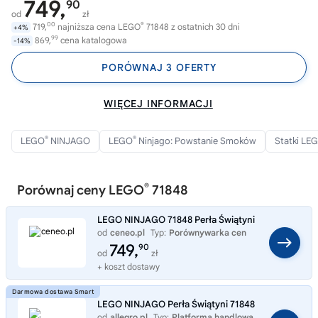
749,
90
od
zł
00
®
719,
najniższa cena LEGO
71848 z ostatnich 30 dni
+4%
99
869,
cena katalogowa
-14%
PORÓWNAJ 3 OFERTY
WIĘCEJ INFORMACJI
®
®
LEGO
NINJAGO
LEGO
Ninjago: Powstanie Smoków
Statki LE
®
Porównaj ceny LEGO
71848
LEGO NINJAGO 71848 Perła Świątyni
od
ceneo.pl
Typ:
Porównywarka cen
749,
90
od
zł
+ koszt dostawy
LEGO NINJAGO Perła Świątyni 71848
od
allegro.pl
Typ:
Platforma handlowa