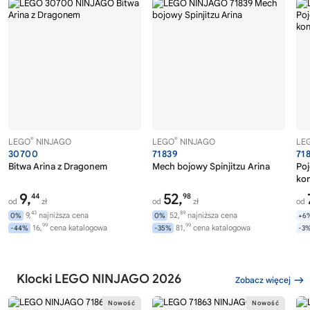
®
®
LEGO
NINJAGO
LEGO
NINJAGO
LE
30700
71839
71
Bitwa Arina z Dragonem
Mech bojowy Spinjitzu Arina
Po
kon
9,
52,
44
98
od
zł
od
zł
od
43
89
9,
najniższa cena
52,
najniższa cena
0%
0%
+6
99
99
16,
cena katalogowa
81,
cena katalogowa
-44%
-35%
-3
Klocki LEGO NINJAGO 2026
Zobacz więcej