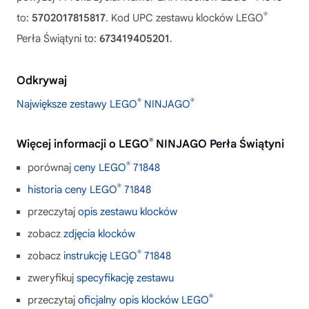
®
to:
5702017815817
. Kod UPC zestawu klocków LEGO
Perła Świątyni to:
673419405201
.
Odkrywaj
®
®
Największe zestawy LEGO
NINJAGO
®
Więcej informacji o LEGO
NINJAGO Perła Świątyni
®
porównaj
ceny LEGO
71848
®
historia ceny LEGO
71848
przeczytaj
opis zestawu klocków
zobacz
zdjęcia klocków
®
zobacz
instrukcję LEGO
71848
zweryfikuj
specyfikację zestawu
®
przeczytaj
oficjalny opis klocków LEGO