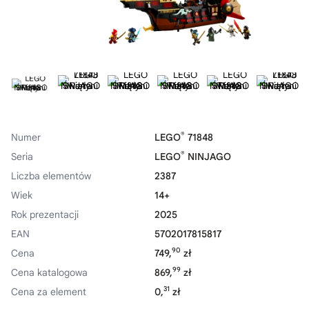
®
Numer
LEGO
71848
®
Seria
LEGO
NINJAGO
Liczba elementów
2387
Wiek
14+
Rok prezentacji
2025
EAN
5702017815817
90
Cena
749,
zł
99
Cena katalogowa
869,
zł
31
Cena za element
0,
zł