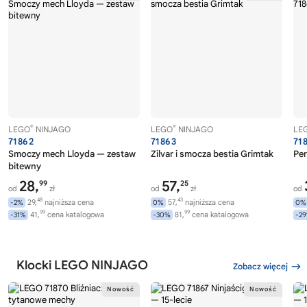
®
®
LEGO
NINJAGO
LEGO
NINJAGO
LE
71862
71863
71
Smoczy mech Lloyda — zestaw
Zilvar i smocza bestia Grimtak
Per
bitewny
28,
57,
99
25
od
zł
od
zł
od
48
43
29,
najniższa cena
57,
najniższa cena
-2%
0%
0%
99
99
41,
cena katalogowa
81,
cena katalogowa
-31%
-30%
-2
Klocki LEGO NINJAGO
Zobacz więcej