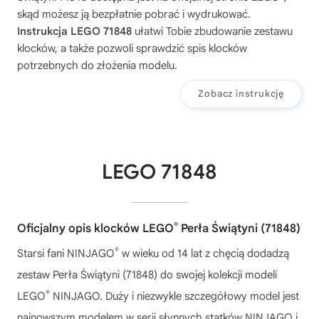
skąd możesz ją bezpłatnie pobrać i wydrukować.
Instrukcja LEGO 71848
ułatwi Tobie zbudowanie zestawu
klocków, a także pozwoli sprawdzić spis klocków
potrzebnych do złożenia modelu.
Zobacz instrukcję
LEGO 71848
®
Oficjalny opis klocków LEGO
Perła Świątyni (71848)
®
Starsi fani NINJAGO
w wieku od 14 lat z chęcią dodadzą
zestaw Perła Świątyni (71848) do swojej kolekcji modeli
®
LEGO
NINJAGO. Duży i niezwykle szczegółowy model jest
najnowszym modelem w serii słynnych statków NINJAGO i