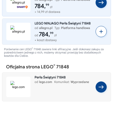
784,
99
zł
+ 14,99 zł dostawa
LEGO NINJAGO Perła Świątyni 71848
od
allegro.pl
Typ:
Platforma handlowa
784,
99
od
zł
+ koszt dostawy
®
Porównanie cen LEGO
71848 zawiera linki afiliacyjne. Jeśli dokonasz zakupu za
pośrednictwem jednego z nich, możemy otrzymać prowizję bez dodatkowych
kosztów dla Ciebie.
®
Oficjalna strona LEGO
71848
Perła Świątyni 71848
od
lego.com
Komunikat:
Wyprzedane