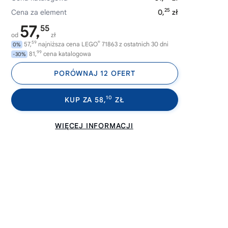
25
Cena za element
0,
zł
57,
55
od
zł
59
®
57,
najniższa cena LEGO
71863 z ostatnich 30 dni
0%
99
81,
cena katalogowa
-30%
PORÓWNAJ 12 OFERT
10
KUP ZA 58,
ZŁ
WIĘCEJ INFORMACJI