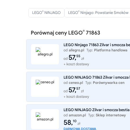
®
®
LEGO
NINJAGO
LEGO
Ninjago: Powstanie Smoków
®
Porównaj ceny LEGO
71863
LEGO Ninjago 71863 Zilvar i smocza be
od
allegro.pl
Typ:
Platforma handlowa
57,
55
od
zł
+ koszt dostawy
LEGO NINJAGO 71863 Zilvar i smocza 
od
ceneo.pl
Typ:
Porównywarka cen
57,
57
od
zł
+ koszt dostawy
LEGO NINJAGO Zilvar i smocza bestia G
od
amazon.pl
Typ:
Sklep internetowy
58,
10
zł
DARMOWA DOSTAWA