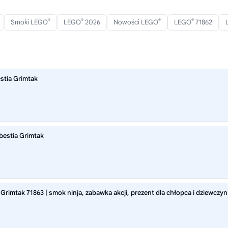
®
®
®
®
Smoki LEGO
LEGO
2026
Nowości LEGO
LEGO
71862
stia Grimtak
bestia Grimtak
rimtak 71863 | smok ninja, zabawka akcji, prezent dla chłopca i dziewczynk