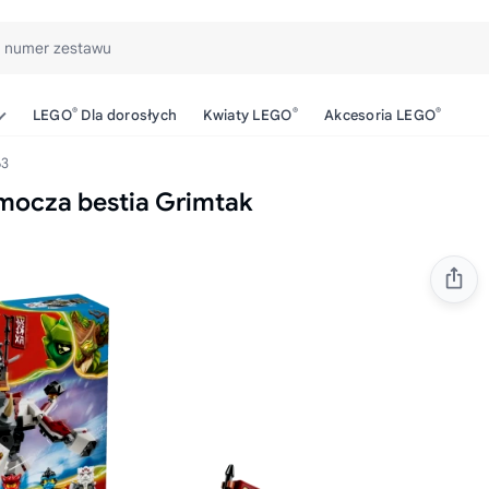
b numer zestawu
®
®
®
LEGO
Dla dorosłych
Kwiaty LEGO
Akcesoria LEGO
63
mocza bestia Grimtak