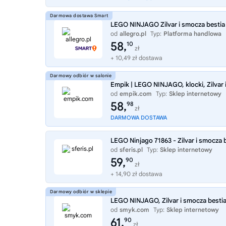
LEGO NINJAGO Zilvar i smocza bestia
od
allegro.pl
Typ:
Platforma handlowa
58,
10
zł
+ 10,49 zł dostawa
Empik | LEGO NINJAGO, klocki, Zilvar 
od
empik.com
Typ:
Sklep internetowy
58,
98
zł
DARMOWA DOSTAWA
LEGO Ninjago 71863 - Zilvar i smocza 
od
sferis.pl
Typ:
Sklep internetowy
59,
90
zł
+ 14,90 zł dostawa
LEGO NINJAGO, Zilvar i smocza bestia
od
smyk.com
Typ:
Sklep internetowy
61,
90
zł