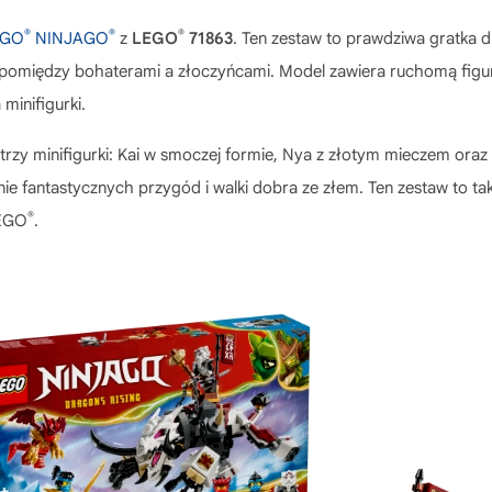
®
®
®
EGO
NINJAGO
z
LEGO
71863
. Ten zestaw to prawdziwa gratka d
y pomiędzy bohaterami a złoczyńcami. Model zawiera ruchomą figur
 minifigurki.
trzy minifigurki: Kai w smoczej formie, Nya z złotym mieczem oraz
e fantastycznych przygód i walki dobra ze złem. Ten zestaw to ta
®
LEGO
.