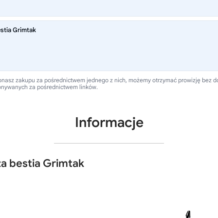
stia Grimtak
 dokonasz zakupu za pośrednictwem jednego z nich, możemy otrzymać prowizję bez 
onywanych za pośrednictwem linków.
Informacje
za bestia Grimtak