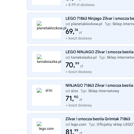
+ 8,99 zł dostawa
LEGO 71863 Ninjago Zilvar i smocza be
od
planetaklockow.pl
Typ:
Sklep inter
69,
74
zł
+ koszt dostawy
LEGO NINJAGO Zilvar i smocza bestia
od
taniaksiazka.pl
Typ:
Sklep internet
70,
99
zł
+ koszt dostawy
NINJAGO 71863 Zilvar i smocza bestia
od
al.to
Typ:
Sklep internetowy
71,
90
zł
+ koszt dostawy
Zilvar i smocza bestia Grimtak 71863
od
lego.com
Typ:
Oficjalny sklep LEGO
81,
99
zł