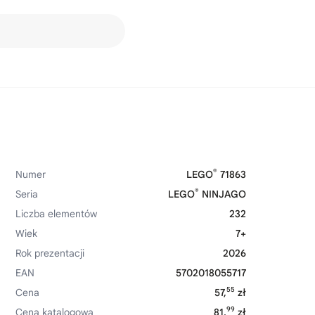
®
Numer
LEGO
71863
®
Seria
LEGO
NINJAGO
Liczba elementów
232
Wiek
7+
Rok prezentacji
2026
EAN
5702018055717
55
Cena
57,
zł
99
Cena katalogowa
81,
zł