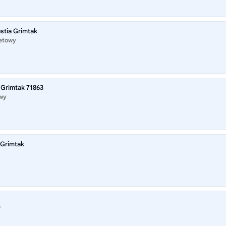
stia Grimtak
netowy
 Grimtak 71863
owy
 Grimtak
®