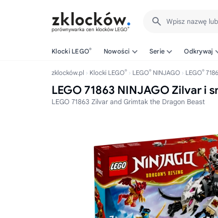
Wpisz nazwę lu
®
porównywarka cen klocków LEGO
®
Klocki LEGO
Nowości
Serie
Odkrywaj
®
®
®
zklocków.pl
Klocki LEGO
LEGO
NINJAGO
LEGO
718
LEGO 71863 NINJAGO Zilvar i s
LEGO 71863 Zilvar and Grimtak the Dragon Beast