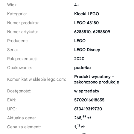
Wiek:
4+
Kategoria:
Klocki LEGO
Numer produktu:
LEGO 43180
Numer artykułu:
6288810, 6288809
Producent:
LEGO
Seria:
LEGO Disney
Rok prezentacji:
2020
Opakowanie:
pudełko
Produkt wycofany –
Komunikat w sklepie lego.com:
zakończono produkcję
Dostępność:
w sprzedaży
EAN:
5702016618655
UPC:
673419319720
99
Aktualna cena:
268,
zł
13
Cena za element:
1,
zł