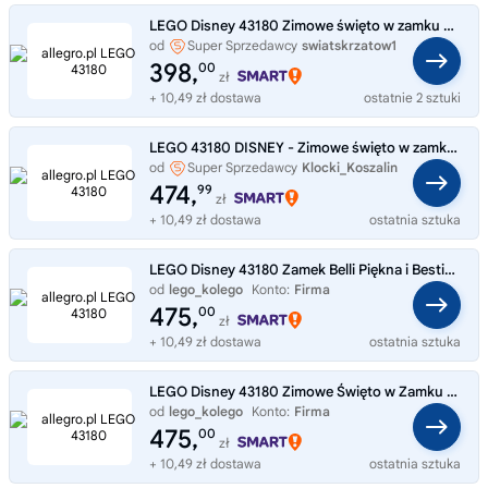
LEGO Disney 43180 Zimowe święto w zamku Belli
od
Super Sprzedawcy
swiatskrzatow1
398,
00
zł
+ 10,49 zł dostawa
ostatnie 2 sztuki
LEGO 43180 DISNEY - Zimowe święto w zamku Belli
od
Super Sprzedawcy
Klocki_Koszalin
474,
99
zł
+ 10,49 zł dostawa
ostatnia sztuka
LEGO Disney 43180 Zamek Belli Piękna i Bestia NOWE
od
lego_kolego
Konto:
Firma
475,
00
zł
+ 10,49 zł dostawa
ostatnia sztuka
LEGO Disney 43180 Zimowe Święto w Zamku Belli Piękna i Bestia Imbryk Trybik
od
lego_kolego
Konto:
Firma
475,
00
zł
+ 10,49 zł dostawa
ostatnia sztuka