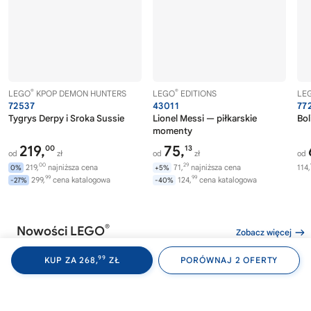
®
®
LEGO
KPOP DEMON HUNTERS
LEGO
EDITIONS
LE
72537
43011
77
Tygrys Derpy i Sroka Sussie
Lionel Messi — piłkarskie
Bol
momenty
219,
75,
00
13
od
zł
od
zł
od
00
29
219,
najniższa cena
71,
najniższa cena
114,
0%
+5%
99
99
299,
cena katalogowa
124,
cena katalogowa
-27%
-40%
®
Nowości LEGO
Zobacz więcej
99
KUP ZA 268,
ZŁ
PORÓWNAJ 2 OFERTY