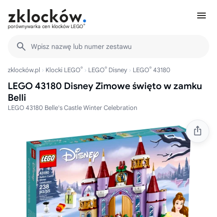
®
porównywarka cen klocków LEGO
Wpisz nazwę lub numer zestawu
®
®
®
zklocków.pl
Klocki LEGO
LEGO
Disney
LEGO
43180
LEGO 43180 Disney Zimowe święto w zamku
Belli
LEGO 43180 Belle's Castle Winter Celebration