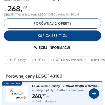
268,
99
od
zł
99
®
274,
najniższa cena LEGO
43180 z ostatnich 30 dni
-2%
PORÓWNAJ 2 OFERTY
99
KUP ZA 268,
ZŁ
WIĘCEJ INFORMACJI
®
®
®
LEGO
Disney
LEGO
4+
LEGO
Disney Princess
Piękna i Be
®
Porównaj ceny LEGO
43180
LEGO 43180 Disney - Zimowe święto w zamku Belli
od
allegro.pl
Typ:
Platforma handlowa
268,
99
zł
+ 10,49 zł dostawa