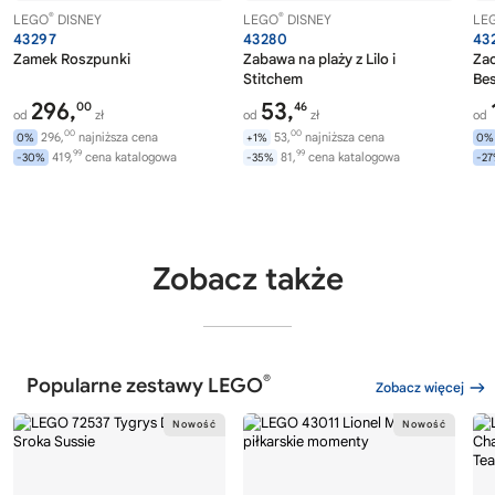
®
®
LEGO
DISNEY
LEGO
DISNEY
LE
43297
43280
43
Zamek Roszpunki
Zabawa na plaży z Lilo i
Zac
Stitchem
Bes
296,
53,
00
46
od
zł
od
zł
od
00
00
296,
najniższa cena
53,
najniższa cena
0%
+1%
0%
99
99
419,
cena katalogowa
81,
cena katalogowa
-30%
-35%
-2
Zobacz także
®
Popularne zestawy LEGO
Zobacz więcej