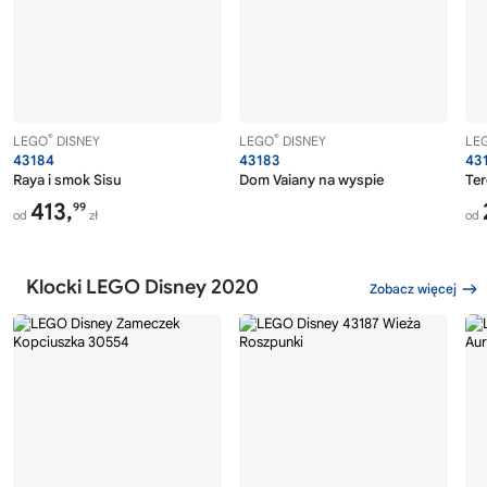
®
®
LEGO
DISNEY
LEGO
DISNEY
LE
43184
43183
43
Raya i smok Sisu
Dom Vaiany na wyspie
Ter
413,
99
od
zł
od
Klocki LEGO Disney 2020
Zobacz więcej