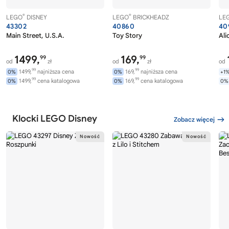
®
®
LEGO
DISNEY
LEGO
BRICKHEADZ
LE
43302
40860
40
Main Street, U.S.A.
Toy Story
Ali
1499,
169,
99
99
od
zł
od
zł
od
99
99
1499,
najniższa cena
169,
najniższa cena
0%
0%
+1
99
99
1499,
cena katalogowa
169,
cena katalogowa
0%
0%
0%
Klocki LEGO Disney
Zobacz więcej