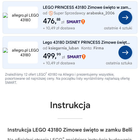
LEGO PRINCESS 43180 Zimowe święto w zamku Belli
od
Super Sprzedawcy
arabeska_2006
476,
88
zł
+ 10,49 zł dostawa
ostatnie 4 sztuki
Lego 43180 DISNEY PRINCESS Zimowe święto w zamku B
od
ksiegarnia_luban
Konto:
Firma
499,
99
zł
+ 10,49 zł dostawa
ostatnia sztuka
®
Znaleźliśmy 12 ofert LEGO
43180 na Allegro i prezentujemy wszystkie,
posortowane od najniższej ceny. Na początku listy wyróżniliśmy najtańszą ofertę
SMART.
Instrukcja
Instrukcja LEGO 43180 Zimowe święto w zamku Belli
®
Na oficjalnej stronie LEGO
znajdziesz instrukcję budowania