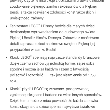
pewniej. Czytelne instrukcje z obrazkami ułatwią dzieciom
zbudowanie pięknego zamku i akcesoriów dla Piękneji
Bestii, a także rozwijanie zdolności konstruktorskich i
umiejętności zabawy.
®
Ten zestaw LEGO
ǀ Disney będzie dla małych dzieci
doskonałym wprowadzeniem do cudownego świata
Pięknej i Bestii z filmów Disneya. Zabawka z mnóstwem
detali zaprasza dzieci na zimowe święto z Piękną i jej
przyjaciółmi w zamku Bestii!
®
Klocki LEGO
spełniają najwyższe standardy branżowe,
dzięki czemu zachowują jednolitą formę, są ze sobą
zgodne i można je za każdym razem z łatwością
połączyć i rozdzielić — i tak jest niezmiennie od 1958
roku.
®
Klocki i płytki LEGO
są zrzucane, podgrzewane,
zgniatane, skręcane i badane na wiele innych sposobów.
Dzięki temu możesz mieć pewność, że każda zabawka
konstrukcyjna dla dzieci spełnia najwyższe światowe