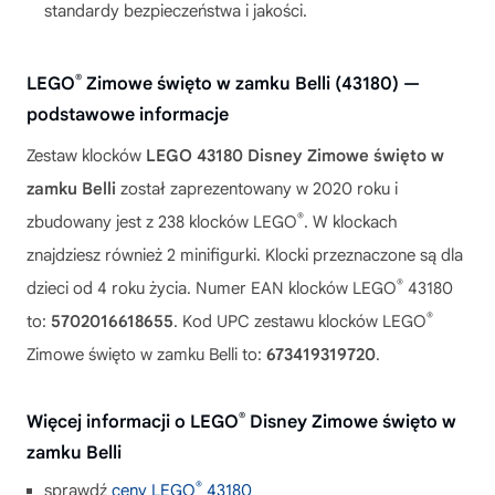
standardy bezpieczeństwa i jakości.
®
LEGO
Zimowe święto w zamku Belli (43180) —
podstawowe informacje
Zestaw klocków
LEGO 43180 Disney Zimowe święto w
zamku Belli
został zaprezentowany w 2020 roku i
®
zbudowany jest z 238 klocków LEGO
. W klockach
znajdziesz również 2 minifigurki. Klocki przeznaczone są dla
®
dzieci od 4 roku życia. Numer EAN klocków LEGO
43180
®
to:
5702016618655
. Kod UPC zestawu klocków LEGO
Zimowe święto w zamku Belli to:
673419319720
.
®
Więcej informacji o LEGO
Disney Zimowe święto w
zamku Belli
®
sprawdź
ceny LEGO
43180