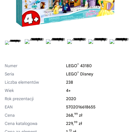
®
Numer
LEGO
43180
®
Seria
LEGO
Disney
Liczba elementów
238
Wiek
4+
Rok prezentacji
2020
EAN
5702016618655
99
Cena
268,
zł
99
Cena katalogowa
229,
zł
13
Cena za element
1,
zł