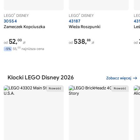
®
®
LEGO
DISNEY
LEGO
DISNEY
LE
30554
43187
43
Zameczek Kopciuszka
Wieża Roszpunki
Leś
52,
538,
00
88
od
zł
od
zł
od
00
55,
najniższa cena
-5%
Klocki LEGO Disney 2026
Zobacz więcej