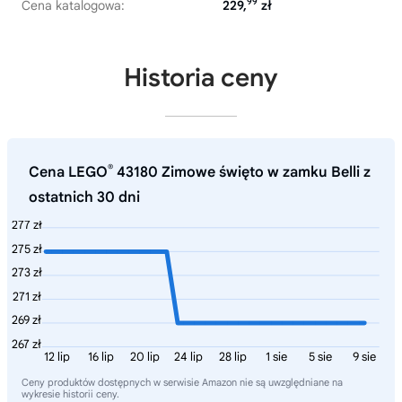
99
Cena katalogowa:
229,
zł
Historia ceny
®
Cena LEGO
43180 Zimowe święto w zamku Belli z
ostatnich 30 dni
277 zł
275 zł
273 zł
271 zł
269 zł
267 zł
12 lip
16 lip
20 lip
24 lip
28 lip
1 sie
5 sie
9 sie
Ceny produktów dostępnych w serwisie Amazon nie są uwzględniane na
wykresie historii ceny.