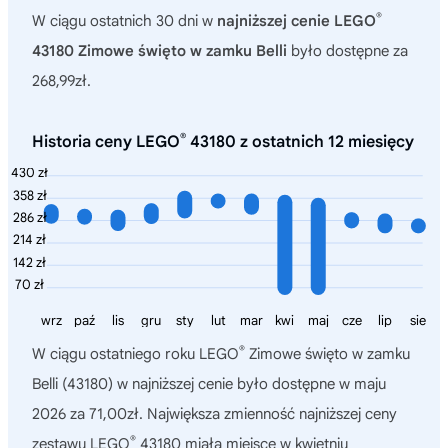
®
W ciągu ostatnich 30 dni w
najniższej cenie LEGO
43180 Zimowe święto w zamku Belli
było dostępne za
268,99zł.
®
Historia ceny LEGO
43180 z ostatnich 12 miesięcy
430 zł
358 zł
286 zł
214 zł
142 zł
70 zł
wrz
paź
lis
gru
sty
lut
mar
kwi
maj
cze
lip
sie
®
W ciągu ostatniego roku
LEGO
Zimowe święto w zamku
Belli (43180)
w najniższej cenie było dostępne w maju
2026 za 71,00zł. Największa zmienność najniższej ceny
®
zestawu LEGO
43180 miała miejsce w kwietniu