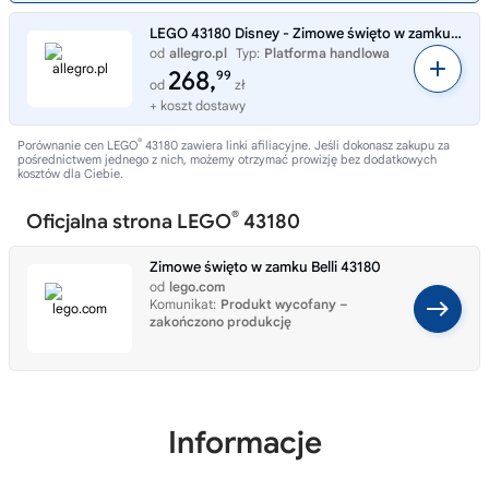
LEGO 43180 Disney - Zimowe święto w zamku Belli
od
allegro.pl
Typ:
Platforma handlowa
268,
99
od
zł
+ koszt dostawy
®
Porównanie cen LEGO
43180 zawiera linki afiliacyjne. Jeśli dokonasz zakupu za
pośrednictwem jednego z nich, możemy otrzymać prowizję bez dodatkowych
kosztów dla Ciebie.
®
Oficjalna strona LEGO
43180
Zimowe święto w zamku Belli 43180
od
lego.com
Komunikat:
Produkt wycofany –
zakończono produkcję
Informacje