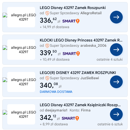
LEGO Disney 43297 Zamek Roszpunki
od
Super Sprzedawcy
AllegroRetail
336,
62
zł
+ 14,99 zł dostawa
KLOCKI LEGO Disney Princess 43297 Zamek Roszpunki
od
Super Sprzedawcy
arabeska_2006
339,
50
zł
+ 10,49 zł dostawa
ostatnie 4 sztuki
LEGO(R) DISNEY 43297 ZAMEK ROSZPUNKI
od
Super Sprzedawcy
JuzSieBawi
340,
08
zł
DARMOWA DOSTAWA
LEGO Disney 43297 Zamek Księżniczki Roszpunki
od
deejaymario1
Konto:
Firma
342,
12
zł
+ 8,99 zł dostawa
ostatnie 6 sztuk