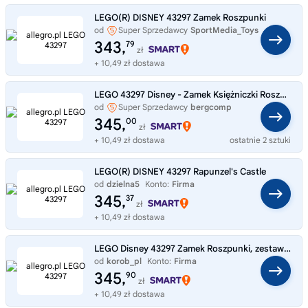
LEGO(R) DISNEY 43297 Zamek Roszpunki
od
Super Sprzedawcy
SportMedia_Toys
343,
79
zł
+ 10,49 zł dostawa
LEGO 43297 Disney - Zamek Księżniczki Roszpunki
od
Super Sprzedawcy
bergcomp
345,
00
zł
+ 10,49 zł dostawa
ostatnie 2 sztuki
LEGO(R) DISNEY 43297 Rapunzel's Castle
od
dzielna5
Konto:
Firma
345,
37
zł
+ 10,49 zł dostawa
LEGO Disney 43297 Zamek Roszpunki, zestaw klocków 6+
od
korob_pl
Konto:
Firma
345,
90
zł
+ 10,49 zł dostawa