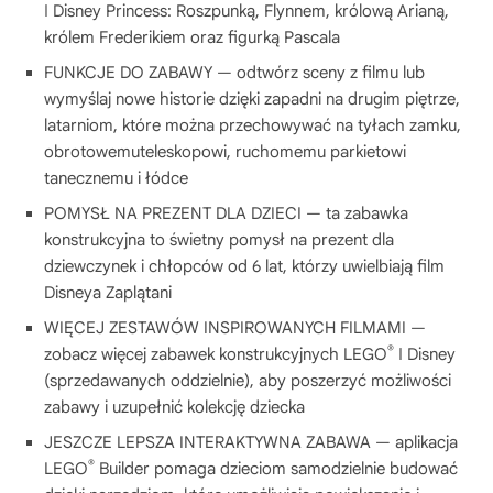
ǀ Disney Princess: Roszpunką, Flynnem, królową Arianą,
królem Frederikiem oraz figurką Pascala
FUNKCJE DO ZABAWY — odtwórz sceny z filmu lub
wymyślaj nowe historie dzięki zapadni na drugim piętrze,
latarniom, które można przechowywać na tyłach zamku,
obrotowemuteleskopowi, ruchomemu parkietowi
tanecznemu i łódce
POMYSŁ NA PREZENT DLA DZIECI — ta zabawka
konstrukcyjna to świetny pomysł na prezent dla
dziewczynek i chłopców od 6 lat, którzy uwielbiają film
Disneya Zaplątani
WIĘCEJ ZESTAWÓW INSPIROWANYCH FILMAMI —
®
zobacz więcej zabawek konstrukcyjnych LEGO
ǀ Disney
(sprzedawanych oddzielnie), aby poszerzyć możliwości
zabawy i uzupełnić kolekcję dziecka
JESZCZE LEPSZA INTERAKTYWNA ZABAWA — aplikacja
®
LEGO
Builder pomaga dzieciom samodzielnie budować