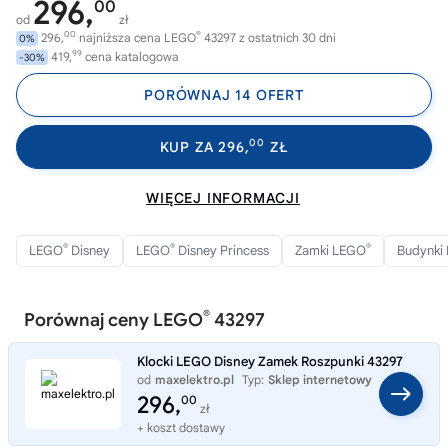
296,
00
od
zł
00
®
296,
najniższa cena LEGO
43297 z ostatnich 30 dni
0%
99
419,
cena katalogowa
-30%
PORÓWNAJ 14 OFERT
00
KUP ZA 296,
ZŁ
WIĘCEJ INFORMACJI
®
®
®
LEGO
Disney
LEGO
Disney Princess
Zamki LEGO
Budynki
®
Porównaj ceny LEGO
43297
Klocki LEGO Disney Zamek Roszpunki 43297
od
maxelektro.pl
Typ:
Sklep internetowy
296,
00
zł
+ koszt dostawy