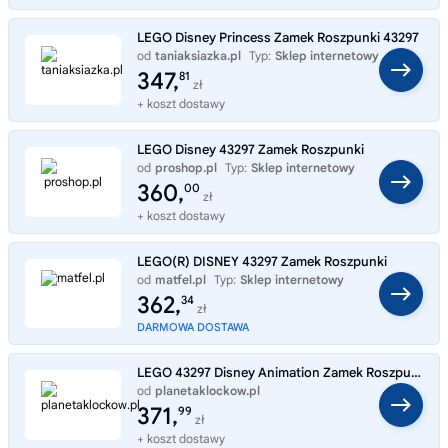
LEGO Disney Princess Zamek Roszpunki 43297
od
taniaksiazka.pl
Typ:
Sklep internetowy
347,
81
zł
+ koszt dostawy
LEGO Disney 43297 Zamek Roszpunki
od
proshop.pl
Typ:
Sklep internetowy
360,
00
zł
+ koszt dostawy
LEGO(R) DISNEY 43297 Zamek Roszpunki
od
matfel.pl
Typ:
Sklep internetowy
362,
34
zł
DARMOWA DOSTAWA
LEGO 43297 Disney Animation Zamek Roszpunki
od
planetaklockow.pl
Typ:
Sklep internetowy
371,
99
zł
+ koszt dostawy