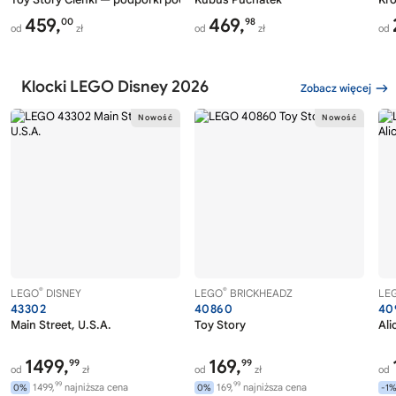
459,
469,
00
98
od
zł
od
zł
od
Klocki LEGO Disney 2026
Zobacz więcej
®
®
LEGO
DISNEY
LEGO
BRICKHEADZ
LE
43302
40860
40
Main Street, U.S.A.
Toy Story
Ali
1499,
169,
99
99
od
zł
od
zł
od
99
99
1499,
najniższa cena
169,
najniższa cena
0%
0%
-1