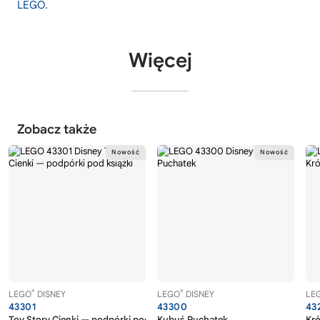
LEGO
.
Więcej
Zobacz także
®
®
LEGO
DISNEY
LEGO
DISNEY
LE
43301
43300
43
Toy Story Cienki — podpórki pod książki
Kubuś Puchatek
Kró