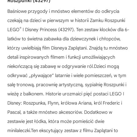
Roszpunki (43297)
Baśniowe przygody i mnóstwo elementów do odkrycia
czekają na dzieci w pierwszym w historii Zamku Roszpunki
®
LEGO
ǀ Disney Princess (43297). Ten zestaw klocków dla 6-
latków to świetna zabawka dla dziewczynek i chłopców,
którzy uwielbiają film Disneya Zaplątani. Znajdą tu mnóstwo
detali inspirowanych filmem i funkcji umożliwiających
niekończącą się zabawę w odgrywanie ról.Dzieci mogą
odkrywać „pływające” latarnie i wiele pomieszczeń, w tym
salę tronową, pracownię artystyczną, sypialnię Roszpunki i
wieżę z balkonem. Historie urozmaici pięć postaci LEGO ǀ
Disney: Roszpunka, Flynn, królowa Ariana, król Frederic i
Pascal, a także mnóstwo akcesoriów. Dodatkowo w
zestawie jest łódka, która może pomieścić dwie
minilaleczki.Ten ekscytujący zestaw z filmu Zaplątani to