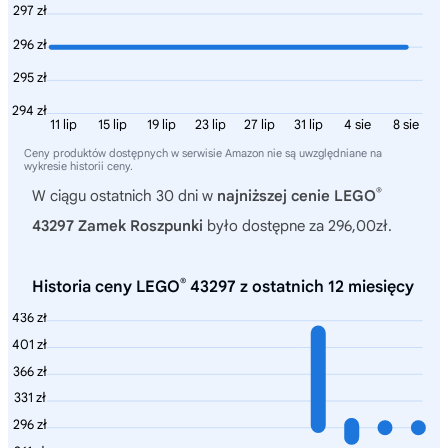
297 zł
296 zł
295 zł
294 zł
11 lip
15 lip
19 lip
23 lip
27 lip
31 lip
4 sie
8 sie
Ceny produktów dostępnych w serwisie Amazon nie są uwzględniane na
wykresie historii ceny.
®
W ciągu ostatnich 30 dni w
najniższej cenie LEGO
43297 Zamek Roszpunki
było dostępne za 296,00zł.
®
Historia ceny LEGO
43297 z ostatnich 12 miesięcy
436 zł
401 zł
366 zł
331 zł
296 zł