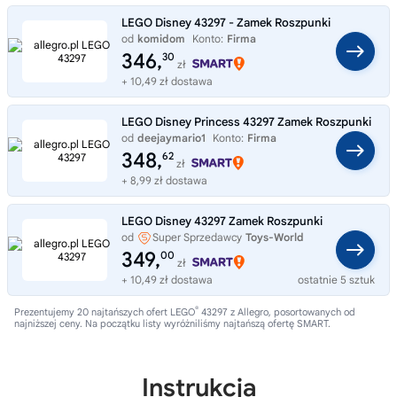
LEGO Disney 43297 - Zamek Roszpunki
od
komidom
Konto:
Firma
346,
30
zł
+ 10,49 zł dostawa
LEGO Disney Princess 43297 Zamek Roszpunki
od
deejaymario1
Konto:
Firma
348,
62
zł
+ 8,99 zł dostawa
LEGO Disney 43297 Zamek Roszpunki
od
Super Sprzedawcy
Toys-World
349,
00
zł
+ 10,49 zł dostawa
ostatnie 5 sztuk
®
Prezentujemy 20 najtańszych ofert LEGO
43297 z Allegro, posortowanych od
najniższej ceny. Na początku listy wyróżniliśmy najtańszą ofertę SMART.
Instrukcja