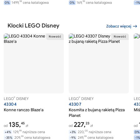
99
99
1499,
cena katalogowa
169,
cena katalogowa
0%
0%
-1
Klocki LEGO Disney
Zobacz więcej
®
®
LEGO
DISNEY
LEGO
DISNEY
LE
43304
43307
43
Konne ranczo Blaze'a
Kosmita z bujaną rakietą Pizza
Miś
Planet
135,
227,
45
23
od
zł
od
zł
od
99
00
129,
najniższa cena
220,
najniższa cena
+4%
+3%
0%
99
99
209,
cena katalogowa
249,
cena katalogowa
-35%
-9%
-1