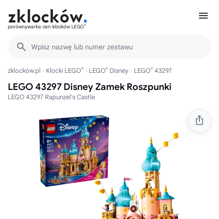
®
porównywarka cen klocków LEGO
Wpisz nazwę lub numer zestawu
®
®
®
zklocków.pl
Klocki LEGO
LEGO
Disney
LEGO
43297
LEGO 43297 Disney Zamek Roszpunki
LEGO 43297 Rapunzel's Castle