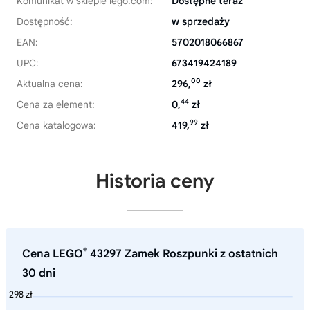
Komunikat w sklepie lego.com:
Dostępne teraz
Dostępność:
w sprzedaży
EAN:
5702018066867
UPC:
673419424189
00
Aktualna cena:
296,
zł
44
Cena za element:
0,
zł
99
Cena katalogowa:
419,
zł
Historia ceny
®
Cena LEGO
43297 Zamek Roszpunki z ostatnich
30 dni
298 zł