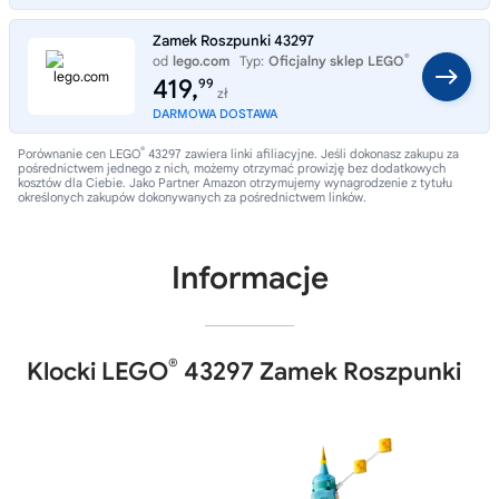
Zamek Roszpunki 43297
®
od
lego.com
Typ:
Oficjalny sklep LEGO
419,
99
zł
DARMOWA DOSTAWA
®
Porównanie cen LEGO
43297 zawiera linki afiliacyjne. Jeśli dokonasz zakupu za
pośrednictwem jednego z nich, możemy otrzymać prowizję bez dodatkowych
kosztów dla Ciebie. Jako Partner Amazon otrzymujemy wynagrodzenie z tytułu
określonych zakupów dokonywanych za pośrednictwem linków.
Informacje
®
Klocki LEGO
43297 Zamek Roszpunki