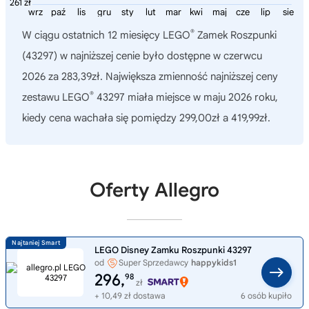
261 zł
wrz
paź
lis
gru
sty
lut
mar
kwi
maj
cze
lip
sie
®
W ciągu ostatnich 12 miesięcy
LEGO
Zamek Roszpunki
(43297)
w najniższej cenie było dostępne w czerwcu
2026 za 283,39zł. Największa zmienność najniższej ceny
®
zestawu LEGO
43297 miała miejsce w maju 2026 roku,
kiedy cena wachała się pomiędzy 299,00zł a 419,99zł.
Oferty Allegro
LEGO Disney Zamku Roszpunki 43297
od
Super Sprzedawcy
happykids1
296,
98
zł
+ 10,49 zł dostawa
6 osób kupiło