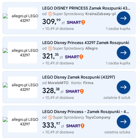
LEGO DISNEY PRINCESS Zamek Roszpunki 43297
od
Super Sprzedawcy
KrainaZabawy-pl
309,
99
zł
+ 10,49 zł dostawa
1 osoba kupiła
LEGO Disney Princess 43297 Zamek Roszpunki
od
Super Sprzedawcy
Allegro
321,
35
zł
+ 10,49 zł dostawa
1 osoba kupiła
LEGO Disney Zamek Roszpunki (43297)
od
MoreleMTO
Konto:
Firma
328,
38
zł
+ 10,49 zł dostawa
ostatnie 8 sztuk
LEGO Disney Princess - Zamek Roszpunki - 43297
od
Super Sprzedawcy
ToysCompany
333,
97
zł
+ 10,49 zł dostawa
ostatnia sztuka