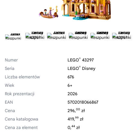
®
Numer
LEGO
43297
®
Seria
LEGO
Disney
Liczba elementów
676
Wiek
6+
Rok prezentacji
2026
EAN
5702018066867
00
Cena
296,
zł
99
Cena katalogowa
419,
zł
44
Cena za element
0,
zł