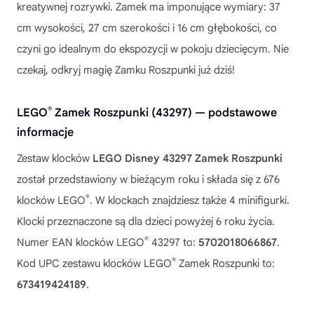
kreatywnej rozrywki. Zamek ma imponujące wymiary: 37
cm wysokości, 27 cm szerokości i 16 cm głębokości, co
czyni go idealnym do ekspozycji w pokoju dziecięcym. Nie
czekaj, odkryj magię Zamku Roszpunki już dziś!
®
LEGO
Zamek Roszpunki (43297) — podstawowe
informacje
Zestaw klocków
LEGO Disney 43297 Zamek Roszpunki
został przedstawiony w bieżącym roku i składa się z 676
®
klocków LEGO
. W klockach znajdziesz także 4 minifigurki.
Klocki przeznaczone są dla dzieci powyżej 6 roku życia.
®
Numer EAN klocków LEGO
43297 to:
5702018066867
.
®
Kod UPC zestawu klocków LEGO
Zamek Roszpunki to:
673419424189
.