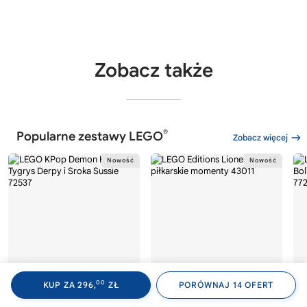
Zobacz także
®
Popularne zestawy LEGO
Zobacz więcej
00
KUP ZA 296,
ZŁ
PORÓWNAJ 14 OFERT
®
®
LEGO
KPOP DEMON HUNTERS
LEGO
EDITIONS
LE