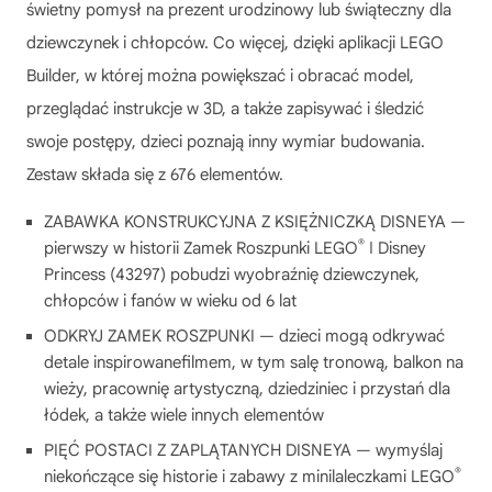
świetny pomysł na prezent urodzinowy lub świąteczny dla
dziewczynek i chłopców. Co więcej, dzięki aplikacji LEGO
Builder, w której można powiększać i obracać model,
przeglądać instrukcje w 3D, a także zapisywać i śledzić
swoje postępy, dzieci poznają inny wymiar budowania.
Zestaw składa się z 676 elementów.
ZABAWKA KONSTRUKCYJNA Z KSIĘŻNICZKĄ DISNEYA —
®
pierwszy w historii Zamek Roszpunki LEGO
ǀ Disney
Princess (43297) pobudzi wyobraźnię dziewczynek,
chłopców i fanów w wieku od 6 lat
ODKRYJ ZAMEK ROSZPUNKI — dzieci mogą odkrywać
detale inspirowanefilmem, w tym salę tronową, balkon na
wieży, pracownię artystyczną, dziedziniec i przystań dla
łódek, a także wiele innych elementów
PIĘĆ POSTACI Z ZAPLĄTANYCH DISNEYA — wymyślaj
®
niekończące się historie i zabawy z minilaleczkami LEGO