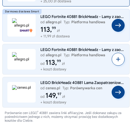
+ 25,00 zł dostawa
LEGO Fortnite 40881 BrickHeadz - Lamy z zaopatrzeniem i Rybi Kciuk
od
allegro.pl
Typ:
Platforma handlowa
113,
99
zł
+ 11,99 zł dostawa
LEGO Fortnite 40881 BrickHeadz - Lamy z zaopatrzeniem i Rybi Kciuk
od
allegro.pl
Typ:
Platforma handlowa
113,
99
od
zł
+ koszt dostawy
LEGO BrickHeadz 40881 Lama Zaopatrzeniowa i Palucha Rybnego — figurki
od
ceneo.pl
Typ:
Porównywarka cen
149,
97
od
zł
+ koszt dostawy
®
Porównanie cen LEGO
40881 zawiera linki afiliacyjne. Jeśli dokonasz zakupu za
pośrednictwem jednego z nich, możemy otrzymać prowizję bez dodatkowych
kosztów dla Ciebie.