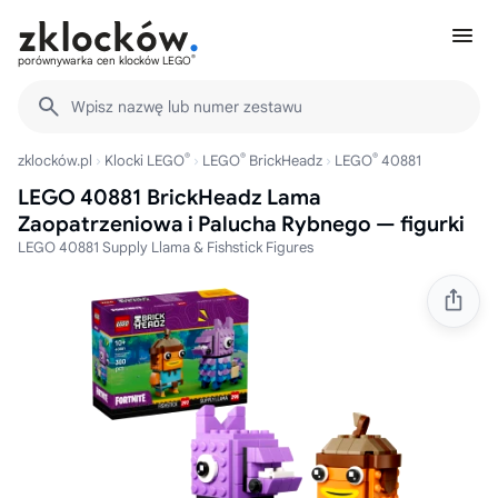
®
porównywarka cen klocków LEGO
Wpisz nazwę lub numer zestawu
®
®
®
zklocków.pl
Klocki LEGO
LEGO
BrickHeadz
LEGO
40881
LEGO 40881 BrickHeadz Lama
Zaopatrzeniowa i Palucha Rybnego — figurki
LEGO 40881 Supply Llama & Fishstick Figures