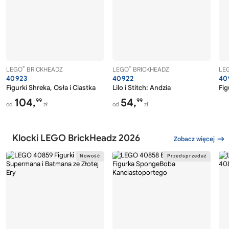
®
®
LEGO
BRICKHEADZ
LEGO
BRICKHEADZ
LE
40923
40922
40
Figurki Shreka, Osła i Ciastka
Lilo i Stitch: Andzia
Fig
104,
54,
99
99
od
zł
od
zł
Klocki LEGO BrickHeadz 2026
Zobacz więcej