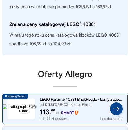
kiedy cena wachała się pomiędzy 109,99zł a 133,97zł.
®
Zmiana ceny katalogowej LEGO
40881
W maju tego roku cena katalogowa klocków LEGO 40881
spadła ze 109,99 zł na 104,99 zł
Oferty Allegro
LEGO Fortnite 40881 BrickHeadz - Lamy z zaopatrzeniem i Rybi Kciuk
od
KITSTORE-CZ
Konto:
Firma
113,
99
zł
+ 11,99 zł dostawa
1 osoba kupiła