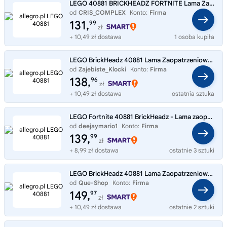
LEGO 40881 BRICKHEADZ FORTNITE Lama Zaopatrzeniowa i Palucha Rybnego
od
CRIS_COMPLEX
Konto:
Firma
131,
99
zł
+ 10,49 zł dostawa
1 osoba kupiła
LEGO BrickHeadz 40881 Lama Zaopatrzeniowa i Palucha Rybnego - figurki
od
Zajebiste_Klocki
Konto:
Firma
138,
96
zł
+ 10,49 zł dostawa
ostatnia sztuka
LEGO Fortnite 40881 BrickHeadz - Lama zaopatrzeniowa i Paluch Rybny
od
deejaymario1
Konto:
Firma
139,
99
zł
+ 8,99 zł dostawa
ostatnie 3 sztuki
LEGO BrickHeadz 40881 Lama Zaopatrzeniowa i Palucha Rybnego - figurki
od
Que-Shop
Konto:
Firma
149,
97
zł
+ 10,49 zł dostawa
ostatnie 2 sztuki