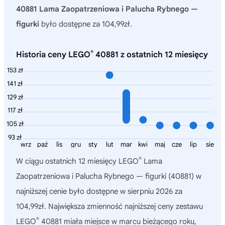
40881 Lama Zaopatrzeniowa i Palucha Rybnego —
figurki
było dostępne za 104,99zł.
®
Historia ceny LEGO
40881 z ostatnich 12 miesięcy
153 zł
141 zł
129 zł
117 zł
105 zł
93 zł
wrz
paź
lis
gru
sty
lut
mar
kwi
maj
cze
lip
sie
®
W ciągu ostatnich 12 miesięcy
LEGO
Lama
Zaopatrzeniowa i Palucha Rybnego — figurki (40881)
w
najniższej cenie było dostępne w sierpniu 2026 za
104,99zł. Największa zmienność najniższej ceny zestawu
®
LEGO
40881 miała miejsce w marcu bieżącego roku,