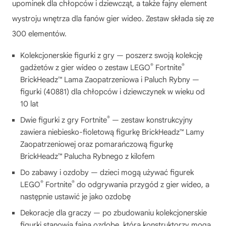
upominek dla chłopców i dziewcząt, a także fajny element
wystroju wnętrza dla fanów gier wideo. Zestaw składa się ze
300 elementów.
Kolekcjonerskie figurki z gry — poszerz swoją kolekcję
®
®
gadżetów z gier wideo o zestaw LEGO
Fortnite
BrickHeadz™ Lama Zaopatrzeniowa i Paluch Rybny —
figurki (40881) dla chłopców i dziewczynek w wieku od
10 lat
®
Dwie figurki z gry Fortnite
— zestaw konstrukcyjny
zawiera niebiesko-fioletową figurkę BrickHeadz™ Lamy
Zaopatrzeniowej oraz pomarańczową figurkę
BrickHeadz™ Palucha Rybnego z kilofem
Do zabawy i ozdoby — dzieci mogą używać figurek
®
®
LEGO
Fortnite
do odgrywania przygód z gier wideo, a
następnie ustawić je jako ozdobę
Dekoracje dla graczy — po zbudowaniu kolekcjonerskie
figurki stanowią fajną ozdobę, którą konstruktorzy mogą