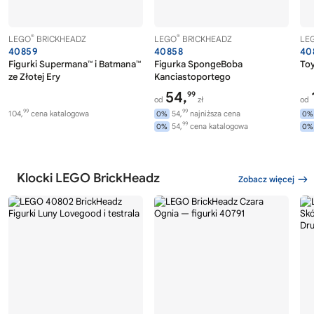
®
®
LEGO
BRICKHEADZ
LEGO
BRICKHEADZ
LE
40859
40858
40
Figurki Supermana™ i Batmana™
Figurka SpongeBoba
Toy
ze Złotej Ery
Kanciastoportego
54,
99
od
zł
od
99
99
104,
cena katalogowa
54,
najniższa cena
0%
0%
99
54,
cena katalogowa
0%
0%
Klocki LEGO BrickHeadz
Zobacz więcej