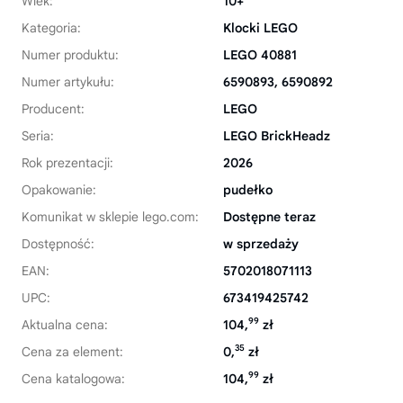
Wiek:
10+
Kategoria:
Klocki LEGO
Numer produktu:
LEGO 40881
Numer artykułu:
6590893, 6590892
Producent:
LEGO
Seria:
LEGO BrickHeadz
Rok prezentacji:
2026
Opakowanie:
pudełko
Komunikat w sklepie lego.com:
Dostępne teraz
Dostępność:
w sprzedaży
EAN:
5702018071113
UPC:
673419425742
99
Aktualna cena:
104,
zł
35
Cena za element:
0,
zł
99
Cena katalogowa:
104,
zł