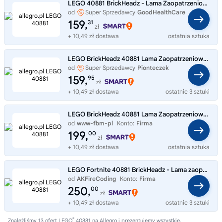
LEGO 40881 BrickHeadz - Lama Zaopatrzeniowa i Palucha Rybnego - figurki
od
Super Sprzedawcy
GoodHealthCare
159,
31
zł
+ 10,49 zł dostawa
ostatnia sztuka
LEGO BrickHeadz 40881 Lama Zaopatrzeniowa i Palucha Rybnego
od
Super Sprzedawcy
Pionteczek
159,
95
zł
+ 10,49 zł dostawa
ostatnie 3 sztuki
LEGO BrickHeadz 40881 Lama Zaopatrzeniowa i Palucha Rybnego z Fortnite
od
www-fbm-pl
Konto:
Firma
199,
00
zł
+ 10,49 zł dostawa
ostatnia sztuka
LEGO Fortnite 40881 BrickHeadz - Lama zaopatrzeniowa i Paluch Rybny
od
AKFireCoding
Konto:
Firma
250,
00
zł
+ 10,49 zł dostawa
ostatnie 3 sztuki
®
Znaleźliśmy 13 ofert LEGO
40881 na Allegro i prezentujemy wszystkie,