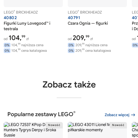
®
®
LEGO
BRICKHEADZ
LEGO
BRICKHEADZ
LE
40802
40791
40
Figurki Luny Lovegood™ i
Czara Ognia — figurki
Pr
testrala
i D
Prz
104,
209,
99
99
od
zł
od
zł
od
99
99
104,
najniższa cena
209,
najniższa cena
0%
0%
0%
99
99
104,
cena katalogowa
209,
cena katalogowa
0%
0%
Zobacz także
®
Popularne zestawy LEGO
Zobacz więcej