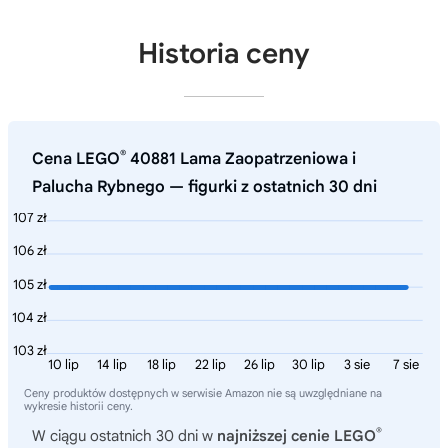
Historia ceny
®
Cena LEGO
40881 Lama Zaopatrzeniowa i
Palucha Rybnego — figurki z ostatnich 30 dni
107 zł
106 zł
105 zł
104 zł
103 zł
10 lip
14 lip
18 lip
22 lip
26 lip
30 lip
3 sie
7 sie
Ceny produktów dostępnych w serwisie Amazon nie są uwzględniane na
wykresie historii ceny.
®
W ciągu ostatnich 30 dni w
najniższej cenie LEGO