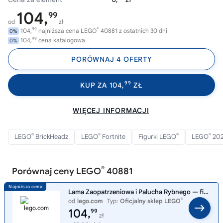
104,
99
od
zł
99
®
104,
najniższa cena LEGO
40881 z ostatnich 30 dni
0%
99
104,
cena katalogowa
0%
PORÓWNAJ 4 OFERTY
99
KUP ZA 104,
ZŁ
WIĘCEJ INFORMACJI
®
®
®
®
LEGO
BrickHeadz
LEGO
Fortnite
Figurki LEGO
LEGO
20
®
Porównaj ceny LEGO
40881
Lama Zaopatrzeniowa i Palucha Rybnego — figurki 40881
®
od
lego.com
Typ:
Oficjalny sklep LEGO
104,
99
zł