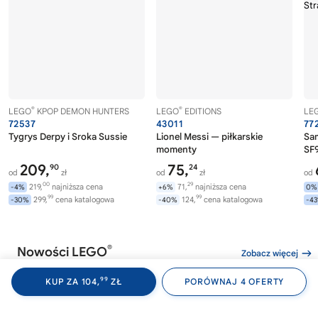
®
®
LEGO
KPOP DEMON HUNTERS
LEGO
EDITIONS
LE
72537
43011
77
Tygrys Derpy i Sroka Sussie
Lionel Messi — piłkarskie
Sa
momenty
SF9
209,
75,
90
24
od
zł
od
zł
od
00
29
219,
najniższa cena
71,
najniższa cena
-4%
+6%
0%
99
99
299,
cena katalogowa
124,
cena katalogowa
-30%
-40%
-4
®
Nowości LEGO
Zobacz więcej
99
KUP ZA 104,
ZŁ
PORÓWNAJ 4 OFERTY