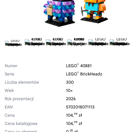
®
Numer
LEGO
40881
®
Seria
LEGO
BrickHeadz
Liczba elementów
300
Wiek
10+
Rok prezentacji
2026
EAN
5702018071113
99
Cena
104,
zł
99
Cena katalogowa
104,
zł
35
Cena za element
0,
zł