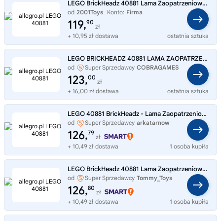
LEGO BrickHeadz 40881 Lama Zaopatrzeniowa i Paluch Rybny FORTNITE NOWE
od
2001Toys
Konto:
Firma
119,
90
zł
+ 10,95 zł dostawa
ostatnia sztuka
LEGO BRICKHEADZ 40881 LAMA ZAOPATRZENIOWA I PALUCHA RYBNEGO 10+
od
Super Sprzedawcy
COBRAGAMES
123,
00
zł
+ 16,00 zł dostawa
ostatnia sztuka
LEGO 40881 BrickHeadz - Lama Zaopatrzeniowa i Palucha Rybnego - figurki
od
Super Sprzedawcy
arkatarnow
126,
79
zł
+ 10,49 zł dostawa
1 osoba kupiła
LEGO BrickHeadz 40881 Lama Zaopatrzeniowa i Palucha Rybnego - figurki
od
Super Sprzedawcy
Tommy_Toys
126,
80
zł
+ 10,49 zł dostawa
1 osoba kupiła