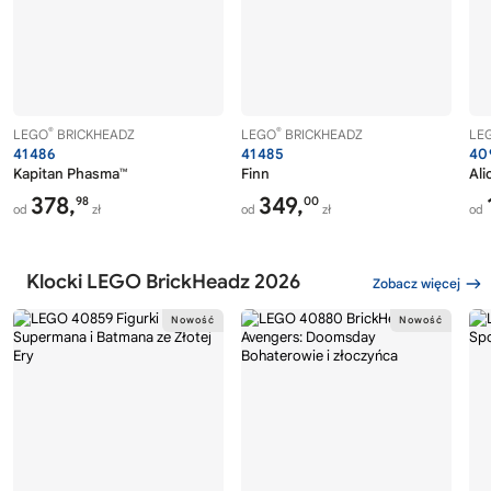
®
®
LEGO
BRICKHEADZ
LEGO
BRICKHEADZ
LE
41486
41485
40
Kapitan Phasma™
Finn
Ali
378,
349,
98
00
od
zł
od
zł
od
Klocki LEGO BrickHeadz 2026
Zobacz więcej