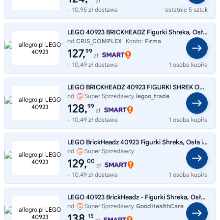
zł
+ 10,95 zł dostawa
ostatnie 5 sztuk
LEGO 40923 BRICKHEADZ Figurki Shreka, Osła i Ciastka Shrek Na prezent
od
CRIS_COMPLEX
Konto:
Firma
127,
99
zł
+ 10,49 zł dostawa
1 osoba kupiła
LEGO BRICKHEADZ 40923 FIGURKI SHREK OSIOŁ I CIASTEK KLOCKI
od
Super Sprzedawcy
legoo_trade
128,
99
zł
+ 10,49 zł dostawa
1 osoba kupiła
LEGO BrickHeadz 40923 Figurki Shreka, Osła i Ciastka
od
Super Sprzedawcy
Zabawkowyswiat9
129,
00
zł
+ 10,49 zł dostawa
1 osoba kupiła
LEGO 40923 BrickHeadz - Figurki Shreka, Osła i Ciastka NOWE oryginalne
od
Super Sprzedawcy
GoodHealthCare
138,
15