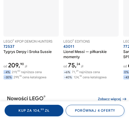
®
®
LEGO
KPOP DEMON HUNTERS
LEGO
EDITIONS
LE
72537
43011
77
Tygrys Derpy i Sroka Sussie
Lionel Messi — piłkarskie
Sa
momenty
SF9
209,
75,
90
24
od
zł
od
zł
od
00
29
219,
najniższa cena
71,
najniższa cena
-4%
+6%
0%
99
99
299,
cena katalogowa
124,
cena katalogowa
-30%
-40%
-4
®
Nowości LEGO
Zobacz więcej
99
KUP ZA 104,
ZŁ
PORÓWNAJ 4 OFERTY