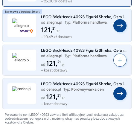
+ 25,00 zł dostawa
LEGO BrickHeadz 40923 Figurki Shreka, Osła i Ciastka
od
allegro.pl
Typ:
Platforma handlowa
121,
21
zł
+ 10,49 zł dostawa
LEGO BrickHeadz 40923 Figurki Shreka, Osła i Ciastka
od
allegro.pl
Typ:
Platforma handlowa
121,
21
od
zł
+ koszt dostawy
LEGO BrickHeadz 40923 Figurki Shreka, Osła i Ciastka
od
ceneo.pl
Typ:
Porównywarka cen
121,
21
od
zł
+ koszt dostawy
®
Porównanie cen LEGO
40923 zawiera linki afiliacyjne. Jeśli dokonasz zakupu za
pośrednictwem jednego z nich, możemy otrzymać prowizję bez dodatkowych
kosztów dla Ciebie.