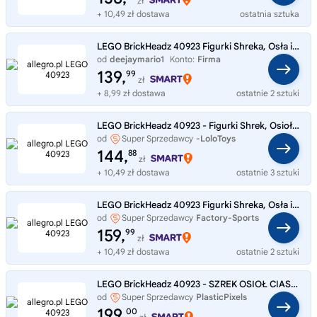
zł
+ 10,49 zł dostawa
ostatnia sztuka
LEGO BrickHeadz 40923 Figurki Shreka, Osła i Ciastka
od
deejaymario1
Konto:
Firma
139,
99
zł
+ 8,99 zł dostawa
ostatnie 2 sztuki
LEGO BrickHeadz 40923 - Figurki Shrek, Osioł i Ciastek
od
Super Sprzedawcy
-LoloToys
144,
88
zł
+ 10,49 zł dostawa
ostatnie 3 sztuki
LEGO BrickHeadz 40923 Figurki Shreka, Osła i Ciastka
od
Super Sprzedawcy
Factory-Sports
159,
99
zł
+ 10,49 zł dostawa
ostatnie 2 sztuki
LEGO BrickHeadz 40923 - SZREK OSIOŁ CIASTEK - Shrek, Donkey, Gingy - NOWY
od
Super Sprzedawcy
PlasticPixels
199,
00