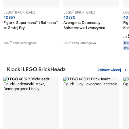
®
®
LEGO
BRICKHEADZ
LEGO
BRICKHEADZ
LE
40859
40880
40
Figurki Supermana™ i Batmana™
Avengers: Doomsday
Fi
ze Złotej Ery
Bohaterowie i złoczyńca
Ka
od
99
99
104,
cena katalogowa
169,
cena katalogowa
0%
0%
Klocki LEGO BrickHeadz
Zobacz więcej