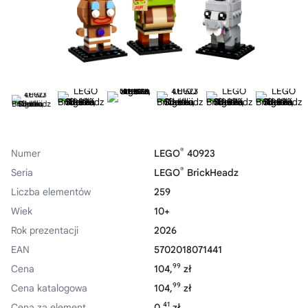
®
Numer
LEGO
40923
®
Seria
LEGO
BrickHeadz
Liczba elementów
259
Wiek
10+
Rok prezentacji
2026
EAN
5702018071441
99
Cena
104,
zł
99
Cena katalogowa
104,
zł
41
Cena za element
0,
zł