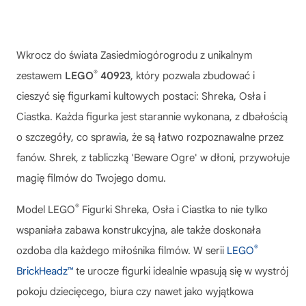
Wkrocz do świata Zasiedmiogórogrodu z unikalnym
®
zestawem
LEGO
40923
, który pozwala zbudować i
cieszyć się figurkami kultowych postaci: Shreka, Osła i
Ciastka. Każda figurka jest starannie wykonana, z dbałością
o szczegóły, co sprawia, że są łatwo rozpoznawalne przez
fanów. Shrek, z tabliczką 'Beware Ogre' w dłoni, przywołuje
magię filmów do Twojego domu.
®
Model
LEGO
Figurki Shreka, Osła i Ciastka
to nie tylko
wspaniała zabawa konstrukcyjna, ale także doskonała
®
ozdoba dla każdego miłośnika filmów. W serii
LEGO
BrickHeadz™
te urocze figurki idealnie wpasują się w wystrój
pokoju dziecięcego, biura czy nawet jako wyjątkowa