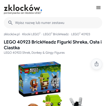
®
porównywarka cen klocków LEGO
Wpisz nazwę lub numer zestawu
®
®
®
zklocków.pl
Klocki LEGO
LEGO
BrickHeadz
LEGO
40923
LEGO 40923 BrickHeadz Figurki Shreka, Osła i
Ciastka
LEGO 40923 Shrek, Donkey & Gingy Figures