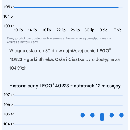
105 zł
104 zł
103 zł
10 lip
14 lip
18 lip
22 lip
26 lip
30 lip
3 sie
7 sie
Ceny produktów dostępnych w serwisie Amazon nie są uwzględniane na
wykresie historii ceny.
®
W ciągu ostatnich 30 dni w
najniższej cenie LEGO
40923 Figurki Shreka, Osła i Ciastka
było dostępne za
104,99zł.
®
Historia ceny LEGO
40923 z ostatnich 12 miesięcy
107 zł
106 zł
105 zł
104 zł