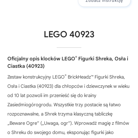
Zobacz instrukcję
LEGO 40923
®
Oficjalny opis klocków LEGO
Figurki Shreka, Osła i
Ciastka (40923)
®
Zestaw konstrukcyjny LEGO
BrickHeadz™ Figurki Shreka,
Osła i Ciastka (40923) dla chłopców i dziewczynek w wieku
od 10 lat pozwoli im przenieść się do krainy
Zasiedmiogórogrodu. Wszystkie trzy postacie są łatwo
rozpoznawalne, a Shrek trzyma klasyczną tabliczkę
„Beware Ogre” („Uwaga, ogr”). Wprowadź magię z filmów
o Shreku do swojego domu, eksponując figurki jako