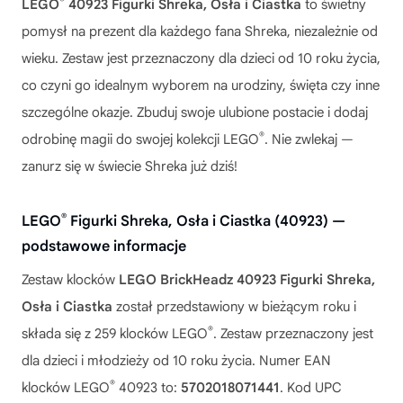
®
LEGO
40923 Figurki Shreka, Osła i Ciastka
to świetny
pomysł na prezent dla każdego fana Shreka, niezależnie od
wieku. Zestaw jest przeznaczony dla dzieci od 10 roku życia,
co czyni go idealnym wyborem na urodziny, święta czy inne
szczególne okazje. Zbuduj swoje ulubione postacie i dodaj
®
odrobinę magii do swojej kolekcji LEGO
. Nie zwlekaj —
zanurz się w świecie Shreka już dziś!
®
LEGO
Figurki Shreka, Osła i Ciastka (40923) —
podstawowe informacje
Zestaw klocków
LEGO BrickHeadz 40923 Figurki Shreka,
Osła i Ciastka
został przedstawiony w bieżącym roku i
®
składa się z 259 klocków LEGO
. Zestaw przeznaczony jest
dla dzieci i młodzieży od 10 roku życia. Numer EAN
®
klocków LEGO
40923 to:
5702018071441
. Kod UPC