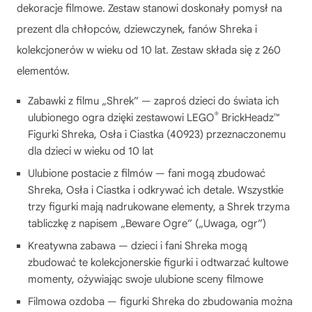
dekoracje filmowe. Zestaw stanowi doskonały pomysł na
prezent dla chłopców, dziewczynek, fanów Shreka i
kolekcjonerów w wieku od 10 lat. Zestaw składa się z 260
elementów.
Zabawki z filmu „Shrek” — zaproś dzieci do świata ich
®
ulubionego ogra dzięki zestawowi LEGO
BrickHeadz™
Figurki Shreka, Osła i Ciastka (40923) przeznaczonemu
dla dzieci w wieku od 10 lat
Ulubione postacie z filmów — fani mogą zbudować
Shreka, Osła i Ciastka i odkrywać ich detale. Wszystkie
trzy figurki mają nadrukowane elementy, a Shrek trzyma
tabliczkę z napisem „Beware Ogre” („Uwaga, ogr”)
Kreatywna zabawa — dzieci i fani Shreka mogą
zbudować te kolekcjonerskie figurki i odtwarzać kultowe
momenty, ożywiając swoje ulubione sceny filmowe
Filmowa ozdoba — figurki Shreka do zbudowania można