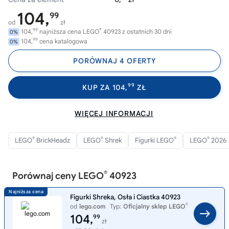
104,
99
od
zł
99
®
104,
najniższa cena LEGO
40923 z ostatnich 30 dni
0%
99
104,
cena katalogowa
0%
PORÓWNAJ 4 OFERTY
99
KUP ZA 104,
ZŁ
WIĘCEJ INFORMACJI
®
®
®
®
LEGO
BrickHeadz
LEGO
Shrek
Figurki LEGO
LEGO
2026
®
Porównaj ceny LEGO
40923
Figurki Shreka, Osła i Ciastka 40923
®
od
lego.com
Typ:
Oficjalny sklep LEGO
104,
99
zł