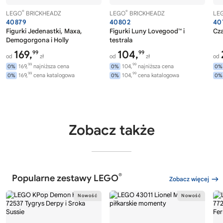
®
®
LEGO
BRICKHEADZ
LEGO
BRICKHEADZ
LE
40879
40802
40
Figurki Jedenastki, Maxa,
Figurki Luny Lovegood™ i
Cza
Demogorgona i Holly
testrala
169,
104,
99
99
od
zł
od
zł
od
99
99
169,
najniższa cena
104,
najniższa cena
0%
0%
0%
99
99
169,
cena katalogowa
104,
cena katalogowa
0%
0%
0%
Zobacz także
®
Popularne zestawy LEGO
Zobacz więcej