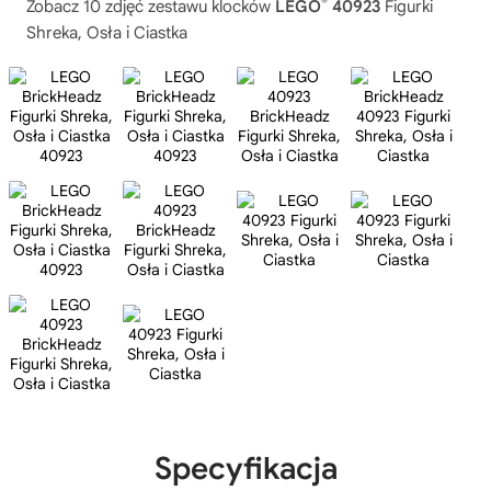
®
Zobacz 10 zdjęć zestawu klocków
LEGO
40923
Figurki
Shreka, Osła i Ciastka
Specyfikacja