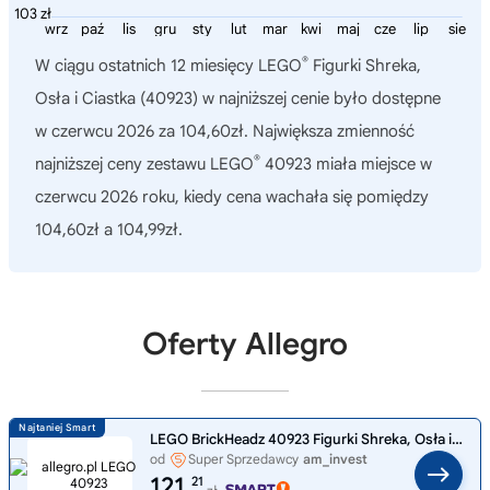
103 zł
wrz
paź
lis
gru
sty
lut
mar
kwi
maj
cze
lip
sie
®
W ciągu ostatnich 12 miesięcy
LEGO
Figurki Shreka,
Osła i Ciastka (40923)
w najniższej cenie było dostępne
w czerwcu 2026 za 104,60zł. Największa zmienność
®
najniższej ceny zestawu LEGO
40923 miała miejsce w
czerwcu 2026 roku, kiedy cena wachała się pomiędzy
104,60zł a 104,99zł.
Oferty Allegro
LEGO BrickHeadz 40923 Figurki Shreka, Osła i Ciastka
od
Super Sprzedawcy
am_invest
121,
21