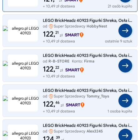
zł
+ 10,49 zł dostawa
21 osób kupiło
LEGO BrickHeadz 40923 Figurki Shreka, Osła i Ciastka
od
Super Sprzedawcy
HobbyNest
122,
21
zł
+ 10,49 zł dostawa
ostatnie 9 sztuk
LEGO BrickHeadz 40923 Figurki Shreka, Osła i Ciastka
od
R-B-STORE
Konto:
Firma
122,
22
zł
+ 10,49 zł dostawa
LEGO BrickHeadz 40923 Figurki Shreka, Osła i Ciastka
od
Super Sprzedawcy
Tommy_Toys
122,
46
zł
+ 10,49 zł dostawa
1 osoba kupiła
LEGO BrickHeadz 40923 Figurki Shreka, Osła i Ciastka
od
Super Sprzedawcy
Alex3245
124,
39