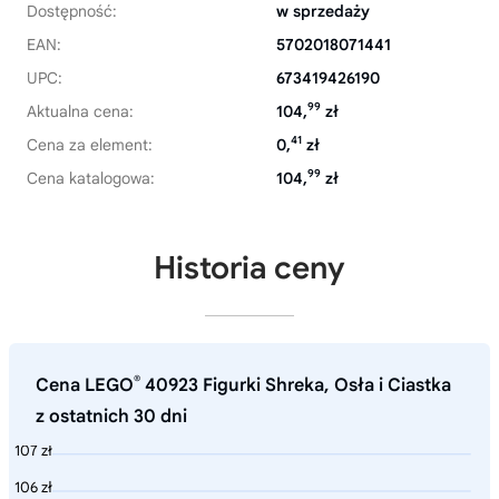
Dostępność:
w sprzedaży
EAN:
5702018071441
UPC:
673419426190
99
Aktualna cena:
104,
zł
41
Cena za element:
0,
zł
99
Cena katalogowa:
104,
zł
Historia ceny
®
Cena LEGO
40923 Figurki Shreka, Osła i Ciastka
z ostatnich 30 dni
107 zł
106 zł