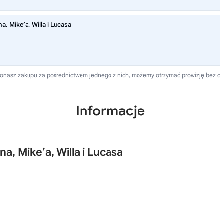
, Mike’a, Willa i Lucasa
 dokonasz zakupu za pośrednictwem jednego z nich, możemy otrzymać prowizję bez 
Informacje
a, Mike’a, Willa i Lucasa