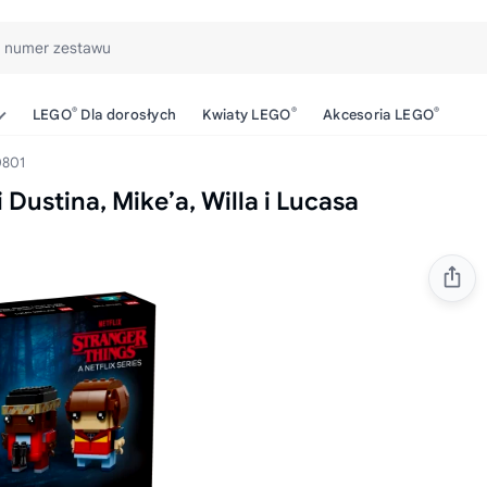
b numer zestawu
®
®
®
LEGO
Dla dorosłych
Kwiaty LEGO
Akcesoria LEGO
801
ustina, Mike’a, Willa i Lucasa