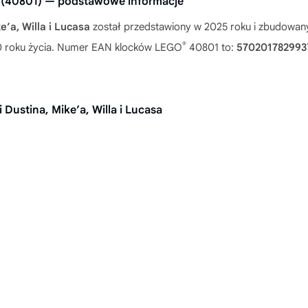
sa (40801) — podstawowe informacje
’a, Willa i Lucasa
został przedstawiony w 2025 roku i zbudowan
®
 10 roku życia. Numer EAN klocków LEGO
40801 to:
570201782993
 Dustina, Mike’a, Willa i Lucasa