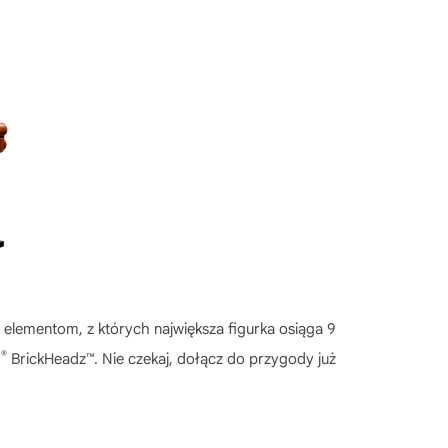
 elementom, z których największa figurka osiąga 9
®
O
BrickHeadz™. Nie czekaj, dołącz do przygody już