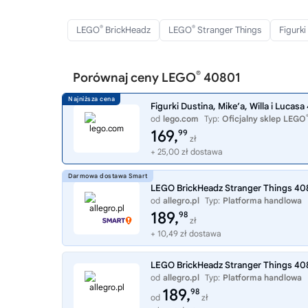
®
®
LEGO
BrickHeadz
LEGO
Stranger Things
Figurk
®
Porównaj ceny LEGO
40801
Figurki Dustina, Mike’a, Willa i Lucas
od
lego.com
Typ:
Oficjalny sklep LEGO
169,
99
zł
+ 25,00 zł dostawa
LEGO BrickHeadz Stranger Things 4080
od
allegro.pl
Typ:
Platforma handlowa
189,
98
zł
+ 10,49 zł dostawa
LEGO BrickHeadz Stranger Things 4080
od
allegro.pl
Typ:
Platforma handlowa
189,
98
od
zł