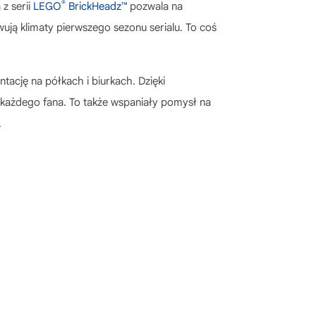
®
 z serii
LEGO
BrickHeadz™
pozwala na
wują klimaty pierwszego sezonu serialu. To coś
ntację na półkach i biurkach. Dzięki
i każdego fana. To także wspaniały pomysł na
.