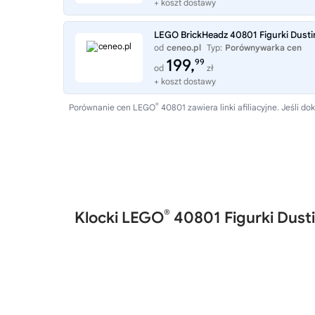
+ koszt dostawy
LEGO BrickHeadz 40801 Figurki Dustina
od
ceneo.pl
Typ:
Porównywarka cen
199,
99
od
zł
+ koszt dostawy
®
Porównanie cen LEGO
40801 zawiera linki afiliacyjne. Jeśli
®
Klocki LEGO
40801 Figurki Dustin