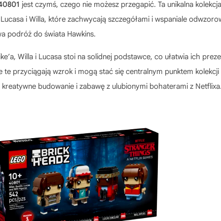
40801
jest czymś, czego nie możesz przegapić. Ta unikalna kolekcja
 Lucasa i Willa, które zachwycają szczegółami i wspaniale odwzoro
wa podróż do świata Hawkins.
ke’a, Willa i Lucasa
stoi na solidnej podstawce, co ułatwia ich preze
 te przyciągają wzrok i mogą stać się centralnym punktem kolekcj
ają kreatywne budowanie i zabawę z ulubionymi bohaterami z Netflixa