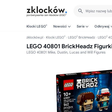
Wpisz nazwę lu
®
porównywarka cen klocków LEGO
®
Klocki LEGO
Nowości
Serie
Odkrywaj
®
®
®
zklocków.pl
Klocki LEGO
LEGO
BrickHeadz
LEGO
40
LEGO 40801 BrickHeadz Figurki D
LEGO 40801 Mike, Dustin, Lucas and Will Figures