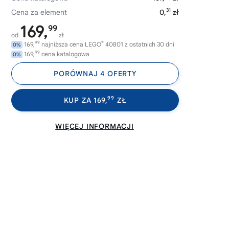
31
Cena za element
0,
zł
169,
99
od
zł
99
®
169,
najniższa cena LEGO
40801 z ostatnich 30 dni
0%
99
169,
cena katalogowa
0%
PORÓWNAJ 4 OFERTY
99
KUP ZA 169,
ZŁ
WIĘCEJ INFORMACJI