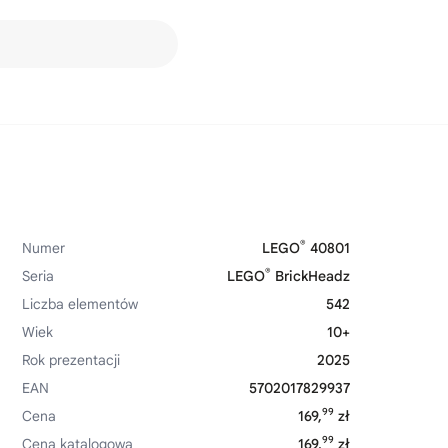
®
Numer
LEGO
40801
®
Seria
LEGO
BrickHeadz
Liczba elementów
542
Wiek
10+
Rok prezentacji
2025
EAN
5702017829937
99
Cena
169,
zł
99
Cena katalogowa
169,
zł