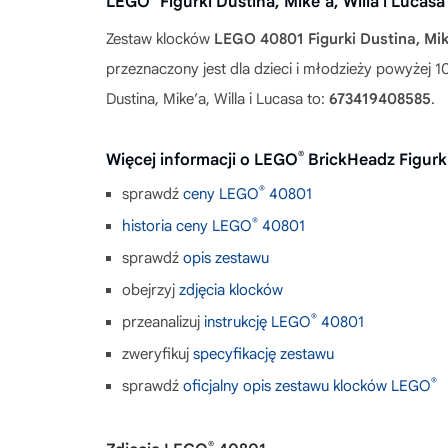
LEGO
Figurki Dustina, Mike’a, Willa i Luca
Zestaw klocków
LEGO 40801 Figurki Dustina, Mike
przeznaczony jest dla dzieci i młodzieży powyżej
Dustina, Mike’a, Willa i Lucasa to:
673419408585
.
®
Więcej informacji o LEGO
BrickHeadz Figurki
®
sprawdź
ceny LEGO
40801
®
historia ceny LEGO
40801
sprawdź
opis zestawu
obejrzyj
zdjęcia klocków
®
przeanalizuj
instrukcję LEGO
40801
zweryfikuj
specyfikację zestawu
®
sprawdź
oficjalny opis zestawu klocków LEGO
®