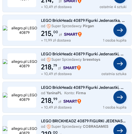
214,
zł
+ 10,49 zł dostawa
ostatnie 4 sztuki
LEGO BrickHeadz 40879 Figurki Jedenastka, Max, Demogorgon i Holly
od
Super Sprzedawcy
Pirgan
215,
00
zł
+ 11,99 zł dostawa
1 osoba kupiła
LEGO BrickHeadz 40879 Figurki Jedenastki, Max, Demogorgona i Holly
od
Super Sprzedawcy
breextoys
218,
79
zł
+ 10,49 zł dostawa
ostatnia sztuka
LEGO BrickHeadz 40879 Figurki Jedenastki, Max, Demogorgona i Holly
od
YaninaPL
Konto:
Firma
218,
99
zł
+ 10,49 zł dostawa
1 osoba kupiła
LEGO BRICKHEADZ 40879 FIGURKI JEDENASTKI, MAX, DEMOGORGONA I HOLLY 10+ NOWE
od
Super Sprzedawcy
COBRAGAMES
00