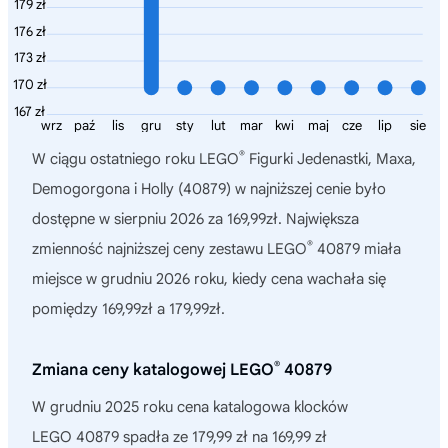
179 zł
176 zł
173 zł
170 zł
167 zł
wrz
paź
lis
gru
sty
lut
mar
kwi
maj
cze
lip
sie
®
W ciągu ostatniego roku
LEGO
Figurki Jedenastki, Maxa,
Demogorgona i Holly (40879)
w najniższej cenie było
dostępne w sierpniu 2026 za 169,99zł. Największa
®
zmienność najniższej ceny zestawu LEGO
40879 miała
miejsce w grudniu 2026 roku, kiedy cena wachała się
pomiędzy 169,99zł a 179,99zł.
®
Zmiana ceny katalogowej LEGO
40879
W grudniu 2025 roku cena katalogowa klocków
LEGO 40879 spadła ze 179,99 zł na 169,99 zł