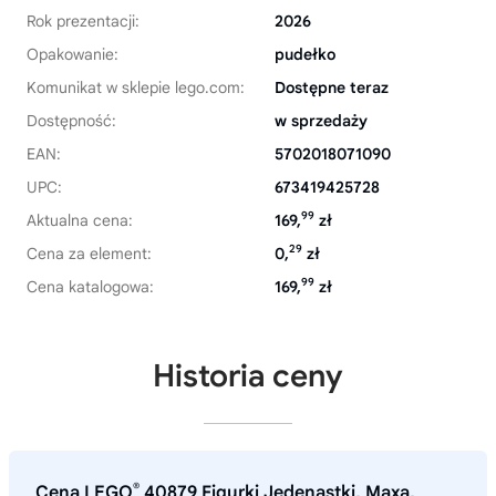
Rok prezentacji:
2026
Opakowanie:
pudełko
Komunikat w sklepie lego.com:
Dostępne teraz
Dostępność:
w sprzedaży
EAN:
5702018071090
UPC:
673419425728
99
Aktualna cena:
169,
zł
29
Cena za element:
0,
zł
99
Cena katalogowa:
169,
zł
Historia ceny
®
Cena LEGO
40879 Figurki Jedenastki, Maxa,