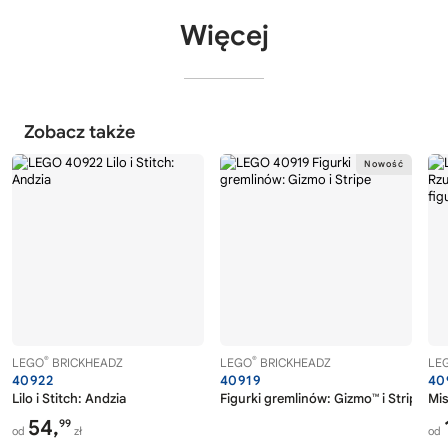
Więcej
Zobacz także
®
®
LEGO
BRICKHEADZ
LEGO
BRICKHEADZ
LE
40922
40919
40
Lilo i Stitch: Andzia
Figurki gremlinów: Gizmo™ i Stripe
Mis
54,
99
od
zł
od