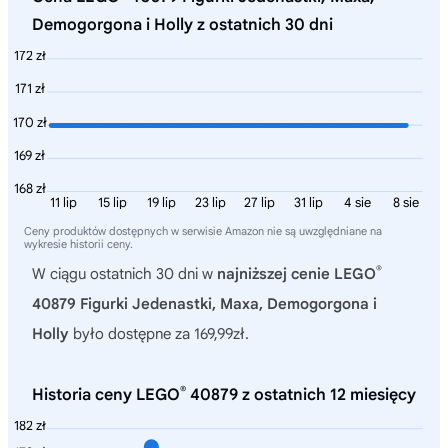
Demogorgona i Holly z ostatnich 30 dni
172 zł
171 zł
170 zł
169 zł
168 zł
11 lip
15 lip
19 lip
23 lip
27 lip
31 lip
4 sie
8 sie
Ceny produktów dostępnych w serwisie Amazon nie są uwzględniane na
wykresie historii ceny.
®
W ciągu ostatnich 30 dni w
najniższej cenie LEGO
40879 Figurki Jedenastki, Maxa, Demogorgona i
Holly
było dostępne za 169,99zł.
®
Historia ceny LEGO
40879 z ostatnich 12 miesięcy
182 zł