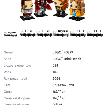
®
Numer
LEGO
40879
®
Seria
LEGO
BrickHeadz
Liczba elementów
584
Wiek
10+
Rok prezentacji
2026
EAN
673419425728
99
Cena
169,
zł
99
Cena katalogowa
169,
zł
29
Cena za element
0,
zł