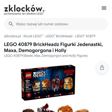
®
porównywarka cen klocków LEGO
Wpisz nazwę lub numer zestawu
®
®
®
zklocków.pl
Klocki LEGO
LEGO
BrickHeadz
LEGO
40879
LEGO 40879 BrickHeadz Figurki Jedenastki,
Maxa, Demogorgona i Holly
LEGO 40879 Eleven, Max, Demogorgon and Holly Figures