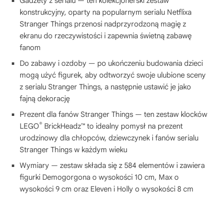
Gadżety z serialu — ten kolekcjonerski zestaw
konstrukcyjny, oparty na popularnym serialu Netflixa
Stranger Things przenosi nadprzyrodzoną magię z
ekranu do rzeczywistości i zapewnia świetną zabawę
fanom
Do zabawy i ozdoby — po ukończeniu budowania dzieci
mogą użyć figurek, aby odtworzyć swoje ulubione sceny
z serialu Stranger Things, a następnie ustawić je jako
fajną dekorację
Prezent dla fanów Stranger Things — ten zestaw klocków
®
LEGO
BrickHeadz™ to idealny pomysł na prezent
urodzinowy dla chłopców, dziewczynek i fanów serialu
Stranger Things w każdym wieku
Wymiary — zestaw składa się z 584 elementów i zawiera
figurki Demogorgona o wysokości 10 cm, Max o
wysokości 9 cm oraz Eleven i Holly o wysokości 8 cm