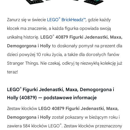
®
Zanurz się w świecie
LEGO
BrickHeadz™
, gdzie każdy
klocek ma znaczenie, a każda figurka opowiada swoją
®
unikalną historię.
LEGO
40879 Figurki Jedenastki, Maxa,
Demogorgona i Holly
to doskonały pomysł na prezent dla
dzieci powyżej 10 roku życia, a także dla dorosłych fanów
Stranger Things. Nie czekaj, odkryj tę niezwykłą kolekcję już
teraz!
®
LEGO
Figurki Jedenastki, Maxa, Demogorgona i
Holly (40879) — podstawowe informacje
Zestaw klocków
LEGO 40879 Figurki Jedenastki, Maxa,
Demogorgona i Holly
został pokazany w bieżącym roku i
®
zawiera 584 klocków LEGO
. Zestaw klocków przeznaczony