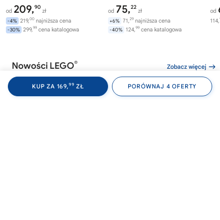
209,
75,
90
22
od
zł
od
zł
od
00
29
219,
najniższa cena
71,
najniższa cena
114,
-4%
+6%
99
99
299,
cena katalogowa
124,
cena katalogowa
-30%
-40%
®
Nowości LEGO
Zobacz więcej
99
KUP ZA 169,
ZŁ
PORÓWNAJ 4 OFERTY
®
®
LEGO
WEDNESDAY
LEGO
WEDNESDAY
LE
76788
76787
76
Akademia Nevermore
Plecak Wednesday
Av
Wi
00
99