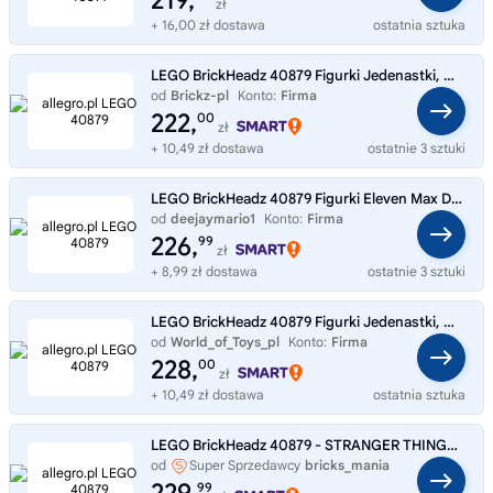
219,
zł
+ 16,00 zł dostawa
ostatnia sztuka
LEGO BrickHeadz 40879 Figurki Jedenastki, Max, Demogorgona i Holly
od
Brickz-pl
Konto:
Firma
222,
00
zł
+ 10,49 zł dostawa
ostatnie 3 sztuki
LEGO BrickHeadz 40879 Figurki Eleven Max Demogorgon Holly STRANGER THINGS
od
deejaymario1
Konto:
Firma
226,
99
zł
+ 8,99 zł dostawa
ostatnie 3 sztuki
LEGO BrickHeadz 40879 Figurki Jedenastki, Max, Demogorgona i Holly
od
World_of_Toys_pl
Konto:
Firma
228,
00
zł
+ 10,49 zł dostawa
ostatnia sztuka
LEGO BrickHeadz 40879 - STRANGER THINGS: Jedenastka Max Demogorgon Holly
od
Super Sprzedawcy
bricks_mania
99