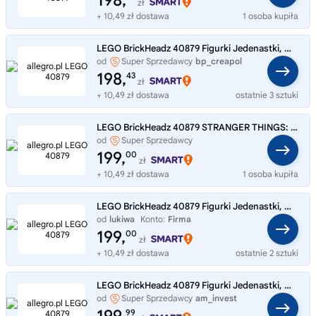
198,
zł
+ 10,49 zł dostawa
1 osoba kupiła
LEGO BrickHeadz 40879 Figurki Jedenastki, Max, Demogorgona i Holly
od
Super Sprzedawcy
bp_creapol
198,
43
zł
+ 10,49 zł dostawa
ostatnie 3 sztuki
LEGO BrickHeadz 40879 STRANGER THINGS: Jedenastka Max Demogorgon Holly
od
Super Sprzedawcy
Zabawkowyswiat9
199,
00
zł
+ 10,49 zł dostawa
1 osoba kupiła
LEGO BrickHeadz 40879 Figurki Jedenastki, Max, Demogorgona i Holly
od
lukiwa
Konto:
Firma
199,
00
zł
+ 10,49 zł dostawa
ostatnie 2 sztuki
LEGO BrickHeadz 40879 Figurki Jedenastki, Max, Demogorgona i Holly
od
Super Sprzedawcy
am_invest
99