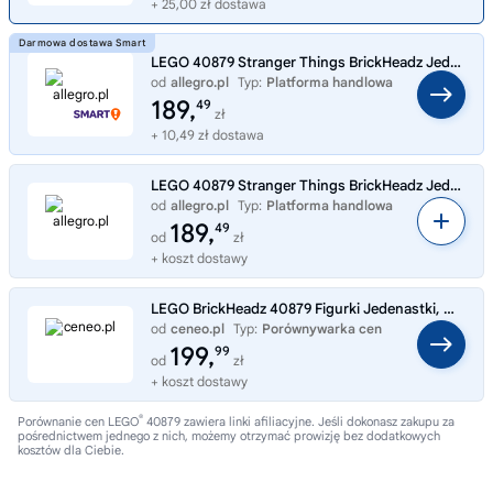
+ 25,00 zł dostawa
LEGO 40879 Stranger Things BrickHeadz Jedenastka Max Demogorgon Holly NOWE
od
allegro.pl
Typ:
Platforma handlowa
189,
49
zł
+ 10,49 zł dostawa
LEGO 40879 Stranger Things BrickHeadz Jedenastka Max Demogorgon Holly NOWE
od
allegro.pl
Typ:
Platforma handlowa
189,
49
od
zł
+ koszt dostawy
LEGO BrickHeadz 40879 Figurki Jedenastki, Max, Demogorgona i Holly
od
ceneo.pl
Typ:
Porównywarka cen
199,
99
od
zł
+ koszt dostawy
®
Porównanie cen LEGO
40879 zawiera linki afiliacyjne. Jeśli dokonasz zakupu za
pośrednictwem jednego z nich, możemy otrzymać prowizję bez dodatkowych
kosztów dla Ciebie.