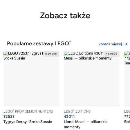
Zobacz także
®
Popularne zestawy LEGO
Zobacz więcej
®
®
LEGO
KPOP DEMON HUNTERS
LEGO
EDITIONS
LE
72537
43011
77
Tygrys Derpy i Sroka Sussie
Lionel Messi — piłkarskie
Bol
momenty