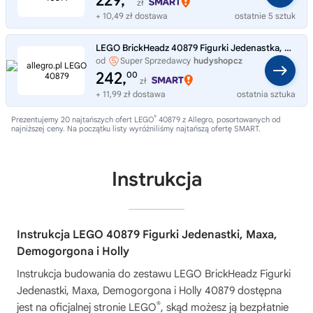
229,
zł
+ 10,49 zł dostawa
ostatnie 5 sztuk
LEGO BrickHeadz 40879 Figurki Jedenastka, Max, Demogorgon i Holly
od
Super Sprzedawcy
hudyshopcz
242,
00
zł
+ 11,99 zł dostawa
ostatnia sztuka
®
Prezentujemy 20 najtańszych ofert LEGO
40879 z Allegro, posortowanych od
najniższej ceny. Na początku listy wyróżniliśmy najtańszą ofertę SMART.
Instrukcja
Instrukcja LEGO 40879 Figurki Jedenastki, Maxa,
Demogorgona i Holly
Instrukcja budowania do zestawu
LEGO BrickHeadz Figurki
Jedenastki, Maxa, Demogorgona i Holly 40879
dostępna
®
jest na oficjalnej stronie LEGO
, skąd możesz ją bezpłatnie