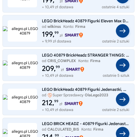
199,
zł
+ 10,49 zł dostawa
ostatnie 4 sztuki
LEGO BrickHeadz 40879 Figurki Eleven Max Demogorgon Holly STRANGER THINGS
od
wilkinss
Konto:
Firma
199,
99
zł
+ 9,99 zł dostawa
ostatnie 2 sztuki
LEGO 40879 BrickHeadz STRANGER THINGS: Jedenastka Max Demogorgon Holly NOWY
od
CRIS_COMPLEX
Konto:
Firma
209,
99
zł
+ 10,49 zł dostawa
ostatnie 5 sztuk
LEGO BrickHeadz 40879 Figurki Jedenastki, Max, Demogorgona i Holly
od
Super Sprzedawcy
OlaLego2023
212,
99
zł
+ 10,49 zł dostawa
ostatnie 2 sztuki
LEGO BRICK HEADZ - 40879 Figurki Jedenastki, Max, Demogorgona i Holly
od
CALCULATED_BIS
Konto:
Firma
99