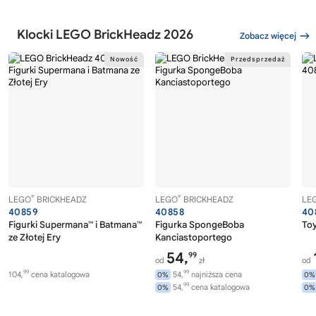
Klocki LEGO BrickHeadz 2026
Zobacz więcej
®
®
LEGO
BRICKHEADZ
LEGO
BRICKHEADZ
LE
40859
40858
40
Figurki Supermana™ i Batmana™
Figurka SpongeBoba
Toy
ze Złotej Ery
Kanciastoportego
54,
99
od
zł
od
99
99
104,
cena katalogowa
54,
najniższa cena
0%
0%
99
54,
cena katalogowa
0%
0%