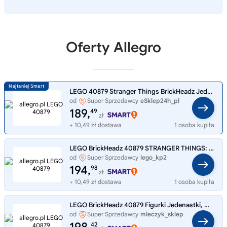
Oferty Allegro
LEGO 40879 Stranger Things BrickHeadz Jedenastka Max Demogorgon Holly NOWE
od
Super Sprzedawcy
eSklep24h_pl
189,
49
zł
+ 10,49 zł dostawa
1 osoba kupiła
LEGO BrickHeadz 40879 STRANGER THINGS: Jedenastka Max Demogorgon Holly
od
Super Sprzedawcy
lego_kp2
194,
98
zł
+ 10,49 zł dostawa
1 osoba kupiła
LEGO BrickHeadz 40879 Figurki Jedenastki, Max, Demogorgona i Holly
od
Super Sprzedawcy
mleczyk_sklep
42