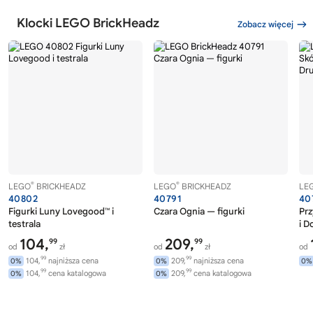
Klocki LEGO BrickHeadz
Zobacz więcej
®
®
LEGO
BRICKHEADZ
LEGO
BRICKHEADZ
LE
40802
40791
40
Figurki Luny Lovegood™ i
Czara Ognia — figurki
Pr
testrala
i D
Prz
104,
209,
99
99
od
zł
od
zł
od
99
99
104,
najniższa cena
209,
najniższa cena
0%
0%
0%
99
99
104,
cena katalogowa
209,
cena katalogowa
0%
0%