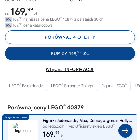
169,
99
od
zł
99
®
169,
najniższa cena LEGO
40879 z ostatnich 30 dni
0%
99
169,
cena katalogowa
0%
PORÓWNAJ 4 OFERTY
99
KUP ZA 169,
ZŁ
WIĘCEJ INFORMACJI
®
®
®
LEGO
BrickHeadz
LEGO
Stranger Things
Figurki LEGO
LE
®
Porównaj ceny LEGO
40879
Figurki Jedenastki, Max, Demogorgona i Holly 40879
®
od
lego.com
Typ:
Oficjalny sklep LEGO
169,
99
zł